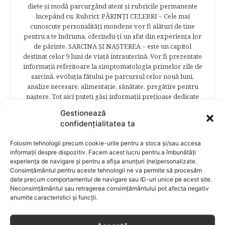
diete şi modă parcurgând atent şi rubricile permanente
începând cu: Rubrici: PĂRINŢI CELEBRI – Cele mai
cunoscute personalităţi mondene vor fi alături de tine
pentru a te îndruma, oferindu-ţi un sfat din experienţa lor
de părinte. SARCINA ŞI NAŞTEREA – este un capitol
destinat celor 9 luni de viaţă intrauterină. Vor fi prezentate
informaţii referitoare la simptomatologia primelor zile de
sarcină, evoluţia fătului pe parcursul celor nouă luni,
analize necesare, alimentaţie, sănătate, pregătire pentru
naştere. Tot aici puteti găsi informaţii preţioase dedicate
naşterii şi recuperării postpartum. BEBELUŞUL ÎN PRIMUL
Gestionează
ANIŞOR – este un capitol destinat îngrijirii sugarului.
confidențialitatea ta
Alăptarea, scorul Apgar, îngrijirea bontului ombilical,
prima băiţă, diversificarea sunt doar câteva dintre cele mai
Folosim tehnologii precum cookie-urile pentru a stoca și/sau accesa
captivante subcategorii. COPILUL 1-6 ANI – este un capitol
informații despre dispozitiv. Facem acest lucru pentru a îmbunătăți
dedicat creşterii şi îngrijirii copilului din primul an şi până
experiența de navigare și pentru a afișa anunțuri (ne)personalizate.
la vârsta şcolară. Mămicile vor reuşi să afle cum anume să
Consimțământul pentru aceste tehnologii ne va permite să procesăm
se descurce cu propriul copil, cum să îl îngrijească în aşa fel
date precum comportamentul de navigare sau ID-uri unice pe acest site.
încât să crească perfect sănătos. EDUCAŢIE – este un capitol
Neconsimțământul sau retragerea consimțământului pot afecta negativ
captivant în care poţi afla cum să îţi educi copilul în aşa fel
anumite caracteristici și funcții.
încât să poţi obţine performanţe şcolare sigure. FAMILIA –
este un capitol destinat vieţii de familie ce conţine o serie