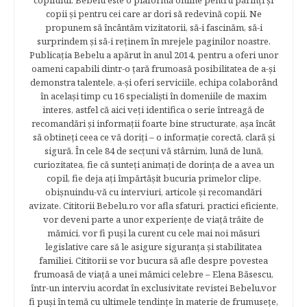
copilului. Bebelu este o plaformă online pentru părinţi şi
copii şi pentru cei care ar dori să redevină copii. Ne
propunem să încântăm vizitatorii, să-i fascinăm, să-i
surprindem şi să-i reţinem în mrejele paginilor noastre.​
Publicația Bebelu a apărut în anul 2014, pentru a oferi unor
oameni capabili dintr-o ţară frumoasă posibilitatea de a-şi
demonstra talentele, a-şi oferi serviciile, echipa colaborând
în acelaşi timp cu 16 specialişti în domeniile de maxim
interes, astfel că aici veţi identifica o serie întreagă de
recomandări şi informaţii foarte bine structurate, aşa încât
să obtineţi ceea ce vă doriţi – o informaţie corectă, clară şi
sigură. În cele 84 de secțuni vă stârnim, lună de lună,
curiozitatea, fie că sunteţi animaţi de dorinţa de a avea un
copil, fie deja aţi împărtăşit bucuria primelor clipe,
obişnuindu-vă cu interviuri, articole şi recomandări
avizate. Cititorii Bebelu.ro vor afla sfaturi, practici eficiente,
vor deveni parte a unor experienţe de viaţă trăite de
mămici, vor fi puşi la curent cu cele mai noi măsuri
legislative care să le asigure siguranţa şi stabilitatea
familiei. Cititorii se vor bucura să afle despre povestea
frumoasă de viață a unei mămici celebre – Elena Băsescu,
într-un interviu acordat în exclusivitate revistei Bebelu,vor
fi puşi în temă cu ultimele tendinţe în materie de frumuseţe,