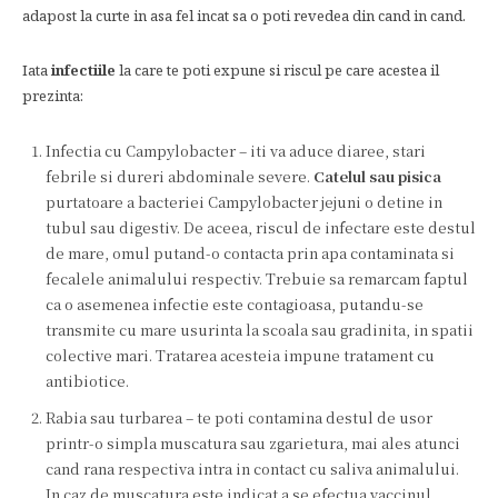
adapost la curte in asa fel incat sa o poti revedea din cand in cand.
Iata
infectiile
la care te poti expune si riscul pe care acestea il
prezinta:
Infectia cu Campylobacter – iti va aduce diaree, stari
febrile si dureri abdominale severe.
Catelul sau pisica
purtatoare a bacteriei Campylobacter jejuni o detine in
tubul sau digestiv. De aceea, riscul de infectare este destul
de mare, omul putand-o contacta prin apa contaminata si
fecalele animalului respectiv. Trebuie sa remarcam faptul
ca o asemenea infectie este contagioasa, putandu-se
transmite cu mare usurinta la scoala sau gradinita, in spatii
colective mari. Tratarea acesteia impune tratament cu
antibiotice.
Rabia sau turbarea – te poti contamina destul de usor
printr-o simpla muscatura sau zgarietura, mai ales atunci
cand rana respectiva intra in contact cu saliva animalului.
In caz de muscatura este indicat a se efectua vaccinul