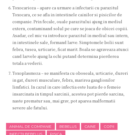
Toxocarioza – apare ca urmare a infectarii cu parazitul
Toxocara, ce se afla in intestinele cainilor si pisicilor de
companie. Prin fecale, ouale parazitului ajung in mediul
extern, contaminand solul pe care se joaca de obicei copiii.
Asadar, cel mic va introduce parazitul in mediul sau intern,
in intestinele sale, formand larve. Simptomele bolii sunt
febra, tusea, urticarie, ficat marit. Boala se agraveaza atunci
cand larvele ajung la ochi putand determina pierderea
totala a vederii.
Toxoplasmoza – se manifesta cu oboseala, urticarie, dureri
in gat, dureri musculare, febra, marirea ganglionilor
limfatici. In cazul in care infectia este luata de o femeie
insarcinata in timpul sarcinii, acestea pot pierde sarcina,
naste prematur sau, mai grav, pot aparea malformatii
severe ale fatului.
ANIMAL DE COMPANIE
BEBELUS
CAINE
COPII
INFECTII BEBELUS
PISICA