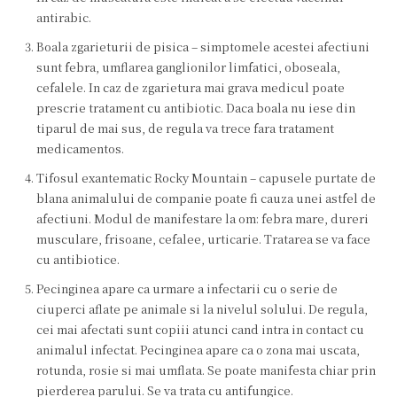
antirabic.
Boala zgarieturii de pisica – simptomele acestei afectiuni
sunt febra, umflarea ganglionilor limfatici, oboseala,
cefalele. In caz de zgarietura mai grava medicul poate
prescrie tratament cu antibiotic. Daca boala nu iese din
tiparul de mai sus, de regula va trece fara tratament
medicamentos.
Tifosul exantematic Rocky Mountain – capusele purtate de
blana animalului de companie poate fi cauza unei astfel de
afectiuni. Modul de manifestare la om: febra mare, dureri
musculare, frisoane, cefalee, urticarie. Tratarea se va face
cu antibiotice.
Pecinginea apare ca urmare a infectarii cu o serie de
ciuperci aflate pe animale si la nivelul solului. De regula,
cei mai afectati sunt copiii atunci cand intra in contact cu
animalul infectat. Pecinginea apare ca o zona mai uscata,
rotunda, rosie si mai umflata. Se poate manifesta chiar prin
pierderea parului. Se va trata cu antifungice.