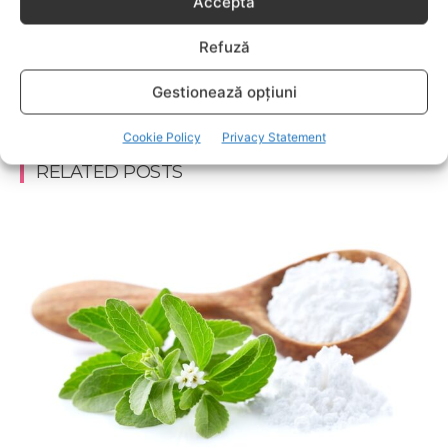
Acceptă
întreagă de sfaturi eficiente. COPII TALENTAŢI – este un
capitol fascinant dedicat copiilor valoroși ai țării. ÎNVAŢĂ
SĂ PREVII! –sunt prezentate soluţii de prevenire a
Refuză
anumitor probleme de sănătate ce pot afecta atât viaţa
copiilor, cât şi pe cea a părinţilor.
Gestionează opțiuni
Cookie Policy
Privacy Statement
RELATED POSTS