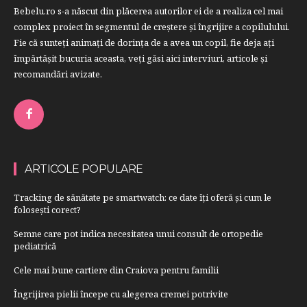
Bebelu.ro s-a născut din plăcerea autorilor ei de a realiza cel mai
complex proiect în segmentul de creştere şi îngrijire a copilulului.
Fie că sunteţi animaţi de dorinţa de a avea un copil, fie deja aţi
împărtăşit bucuria aceasta, veți găsi aici interviuri, articole şi
recomandări avizate.
ARTICOLE POPULARE
Tracking de sănătate pe smartwatch: ce date îți oferă și cum le
folosești corect?
Semne care pot indica necesitatea unui consult de ortopedie
pediatrică
Cele mai bune cartiere din Craiova pentru familii
Îngrijirea pielii începe cu alegerea cremei potrivite