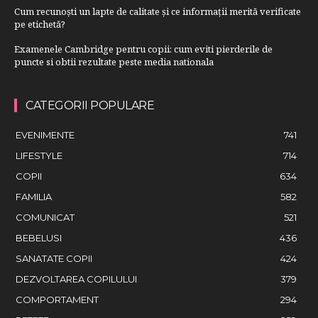
Cum recunoști un lapte de calitate și ce informații merită verificate
pe etichetă?
Examenele Cambridge pentru copii: cum eviti pierderile de
puncte si obtii rezultate peste media nationala
CATEGORII POPULARE
EVENIMENTE
741
LIFESTYLE
714
COPII
634
FAMILIA
582
COMUNICAT
521
BEBELUSI
436
SANATATE COPII
424
DEZVOLTAREA COPILULUI
379
COMPORTAMENT
294