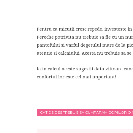
Pentru ca micutii cresc repede, investeste in
Pereche potrivita nu trebuie sa fie cu un nu
pantofului si varful degetului mare de la pic
atentie si calcaiului. Acesta nu trebuie sa se 
Ia in calcul aceste sugestii data viitoare can
confortul lor este cel mai important!
CAT DE DES TREBUIE SA CUMPARAM COPIILOR O