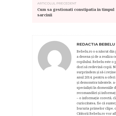
ARTICOLUL PRECEDENT
Cum sa gestionati constipatia in timpul
sarcinii
REDACTIA BEBELU
Bebelu.ro s-a născut din p
a desena şi de a realiza 
copilului. Bebelu este o 
dori să redevină copii. N
surprindem şi să-i reţine
anul 2014, pentru a oferi
şi demonstra talentele, a-
specialişti în domeniile d
recomandări şi informaţii 
– o informaţie corectă, cl
curiozitatea, fie că sunte
bucuria primelor clipe, o
Cititorii Bebelu.ro vor af