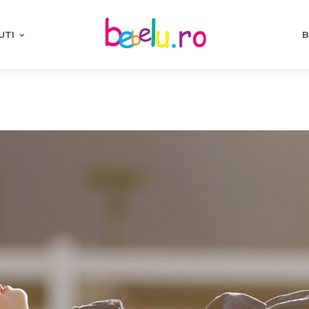
UTI
B