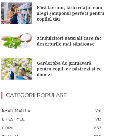
Fără lacrimi, fără iritații: cum
alegi șamponul perfect pentru
copilul tău
3 îndulcitori naturali care fac
deserturile mai sănătoase
Garderoba de primăvară
pentru copii: ce păstrezi și ce
donezi
CATEGORII POPULARE
EVENIMENTE
741
LIFESTYLE
713
COPII
633