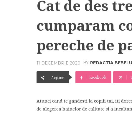
Cat de des tr
cumparam cop
pereche de p
BY
REDACTIA BEBEL
11 DECEMBRIE 2020
Facebook
T
Acțiune
Atunci cand te gandesti la copiii tai, iti dore
de alegerea hainelor de calitate si a incalta