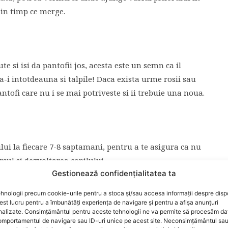
 in timp ce merge.
 si isi da pantofii jos, acesta este un semn ca il
ca-i intotdeauna si talpile! Daca exista urme rosii sau
tofi care nu i se mai potriveste si ii trebuie una noua.
ui la fiecare 7-8 saptamani, pentru a te asigura ca nu
sul si dezvoltarea copilului.
Gestionează confidențialitatea ta
hnologii precum cookie-urile pentru a stoca și/sau accesa informații despre dispo
t lucru pentru a îmbunătăți experiența de navigare și pentru a afișa anunțuri
nalizate. Consimțământul pentru aceste tehnologii ne va permite să procesăm da
eaza-le talpa pe o foaie de hartie si traseaza, cu
mportamentul de navigare sau ID-uri unice pe acest site. Neconsimțământul sa