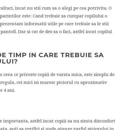
ltari, incat nu stii cum sa o alegi pe cea potrivita. O
 parintilor este: Cand trebuie sa cumpar copilului o
 prezentam informatii utile pe care trebuie sa le stii
ntofi. Dar si cat de des sa o faci, astfel incat copilul
E TIMP IN CARE TREBUIE SA
ULUI?
In ceea ce priveste copiii de varsta mica, este simplu de
 regula, cei mici isi maresc piciorul cu aproximativ
 4 ani.
e importanta, astfel incat copiii sa nu simta disconfort
ta, poti sa verifici si unde ajunge varful piciorului in