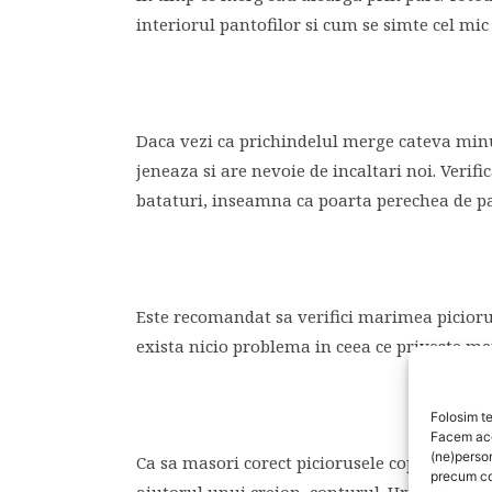
interiorul pantofilor si cum se simte cel mic
Daca vezi ca prichindelul merge cateva minute
jeneaza si are nevoie de incaltari noi. Verifi
bataturi, inseamna ca poarta perechea de pan
Este recomandat sa verifici marimea piciorul
exista nicio problema in ceea ce priveste mer
Folosim te
Facem aces
(ne)perso
Ca sa masori corect piciorusele copiilor, plas
precum co