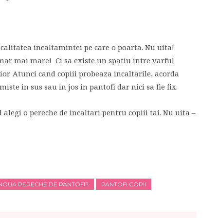
 calitatea incaltamintei pe care o poarta. Nu uita!
mar mai mare! Ci sa existe un spatiu intre varful
ior. Atunci cand copiii probeaza incaltarile, acorda
miste in sus sau in jos in pantofi dar nici sa fie fix.
d alegi o pereche de incaltari pentru copiii tai. Nu uita –
 NOUA PERECHE DE PANTOFI?
PANTOFI COPII