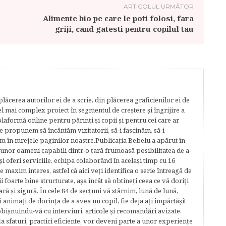
ARTICOLUL URMĂTOR
Alimente bio pe care le poti folosi, fara
griji, cand gatesti pentru copilul tau
lăcerea autorilor ei de a scrie, din plăcerea graficienilor ei de
cel mai complex proiect în segmentul de creştere şi îngrijire a
plaformă online pentru părinţi şi copii şi pentru cei care ar
e propunem să încântăm vizitatorii, să-i fascinăm, să-i
m în mrejele paginilor noastre.​ Publicația Bebelu a apărut în
 unor oameni capabili dintr-o ţară frumoasă posibilitatea de a-
şi oferi serviciile, echipa colaborând în acelaşi timp cu 16
e maxim interes, astfel că aici veţi identifica o serie întreagă de
foarte bine structurate, aşa încât să obtineţi ceea ce vă doriţi
ară şi sigură. În cele 84 de secțuni vă stârnim, lună de lună,
ţi animaţi de dorinţa de a avea un copil, fie deja aţi împărtăşit
bişnuindu-vă cu interviuri, articole şi recomandări avizate.
la sfaturi, practici eficiente, vor deveni parte a unor experienţe