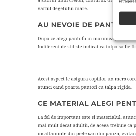
ajutorul unui creion, conturul. Urmeaza sa 
retragerea
varful degetului mare.
AU NEVOIE DE PANTOFI 
Dupa ce alegi pantofii in marimea potrivita p
Indiferent de stil ste indicat ca talpa sa fie f
Acest aspect le asigura copiilor un mers core
atunci cand poarta pantofi cu talpa rigida.
CE MATERIAL ALEGI PEN
La fel de important este si materialul, atun
mai mult decat adultii, de aceea trebuie ca pa
incaltaminte din piele sau din panza, evitan