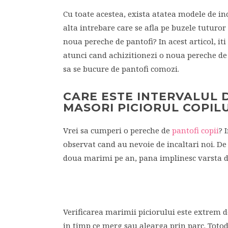
Cu toate acestea, exista atatea modele de inca
alta intrebare care se afla pe buzele tuturor
noua pereche de pantofi? In acest articol, iti
atunci cand achizitionezi o noua pereche de pa
sa se bucure de pantofi comozi.
CARE ESTE INTERVALUL D
MASORI PICIORUL COPIL
Vrei sa cumperi o pereche de
pantofi copii
? 
observat cand au nevoie de incaltari noi. De
doua marimi pe an, pana implinesc varsta de
Verificarea marimii piciorului este extrem d
in timp ce merg sau alearga prin parc. Totoda