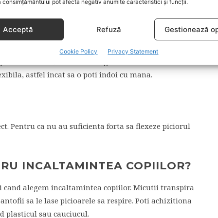
masori talpa cu un centimetru, de la calcai pana la
 consimțământului pot afecta negativ anumite caracteristici și funcții.
Acceptă
Refuză
Gestionează op
CU TALPA MOALE SAU TARE?
Cookie Policy
Privacy Statement
entru cei mici, trebuie sa te gandesti si la model.
lexibila, astfel incat sa o poti indoi cu mana.
ct. Pentru ca nu au suficienta forta sa flexeze piciorul
TRU INCALTAMINTEA COPIILOR?
ci cand alegem incaltamintea copiilor. Micutii transpira
ntofii sa le lase picioarele sa respire. Poti achizitiona
d plasticul sau cauciucul.