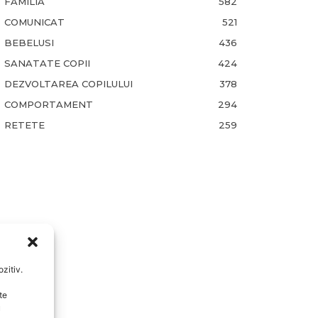
FAMILIA
582
COMUNICAT
521
BEBELUSI
436
SANATATE COPII
424
DEZVOLTAREA COPILULUI
378
COMPORTAMENT
294
RETETE
259
zitiv.
te
u