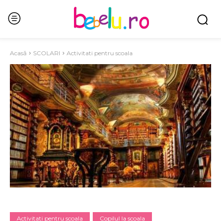
Acasă
SCOLARI
Activitati pentru scoala
Activitati pentru scoala
Copilul la scoala