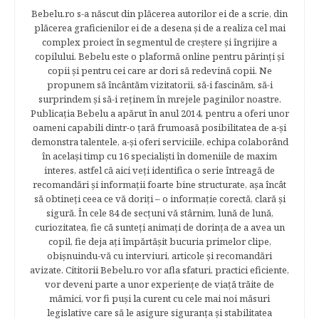
Bebelu.ro s-a născut din plăcerea autorilor ei de a scrie, din
plăcerea graficienilor ei de a desena şi de a realiza cel mai
complex proiect în segmentul de creştere şi îngrijire a
copilului. Bebelu este o plaformă online pentru părinţi şi
copii şi pentru cei care ar dori să redevină copii. Ne
propunem să încântăm vizitatorii, să-i fascinăm, să-i
surprindem şi să-i reţinem în mrejele paginilor noastre.​
Publicația Bebelu a apărut în anul 2014, pentru a oferi unor
oameni capabili dintr-o ţară frumoasă posibilitatea de a-şi
demonstra talentele, a-şi oferi serviciile, echipa colaborând
în acelaşi timp cu 16 specialişti în domeniile de maxim
interes, astfel că aici veţi identifica o serie întreagă de
recomandări şi informaţii foarte bine structurate, aşa încât
să obtineţi ceea ce vă doriţi – o informaţie corectă, clară şi
sigură. În cele 84 de secțuni vă stârnim, lună de lună,
curiozitatea, fie că sunteţi animaţi de dorinţa de a avea un
copil, fie deja aţi împărtăşit bucuria primelor clipe,
obişnuindu-vă cu interviuri, articole şi recomandări
avizate. Cititorii Bebelu.ro vor afla sfaturi, practici eficiente,
vor deveni parte a unor experienţe de viaţă trăite de
mămici, vor fi puşi la curent cu cele mai noi măsuri
legislative care să le asigure siguranţa şi stabilitatea