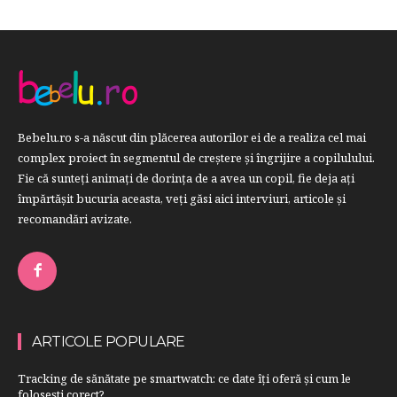
Bebelu.ro s-a născut din plăcerea autorilor ei de a realiza cel mai
complex proiect în segmentul de creştere şi îngrijire a copilulului.
Fie că sunteţi animaţi de dorinţa de a avea un copil, fie deja aţi
împărtăşit bucuria aceasta, veți găsi aici interviuri, articole şi
recomandări avizate.
ARTICOLE POPULARE
Tracking de sănătate pe smartwatch: ce date îți oferă și cum le
folosești corect?