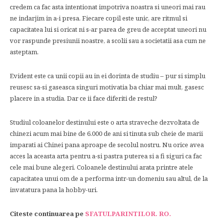
credem ca fac asta intentionat impotriva noastra si uneori mai rau
ne indarjim in a-i presa. Fiecare copil este unic, are ritmul si
capacitatea lui si oricat ni s-ar parea de greu de acceptat uneori nu
vor raspunde presiunii noastre, a scolii sau a societatii asa cum ne
asteptam.
Evident este ca unii copii au in ei dorinta de studiu – pur si simplu
reusesc sa-si gaseasca singuri motivatia ba chiar mai mult, gasesc
placere in a studia. Dar ce ii face diferiti de restul?
Studiul coloanelor destinului este o arta straveche dezvoltata de
chinezi acum mai bine de 6.000 de ani si tinuta sub cheie de marii
imparati ai Chinei pana aproape de secolul nostru. Nu orice avea
acces la aceasta arta pentru a-si pastra puterea si a fi siguri ca fac
cele mai bune alegeri. Coloanele destinului arata printre atele
capacitatea unui om de a performa intr-un domeniu sau altul, de la
invatatura pana la hobby-uri.
Citeste continuarea pe
SFATULPARINTILOR. RO.