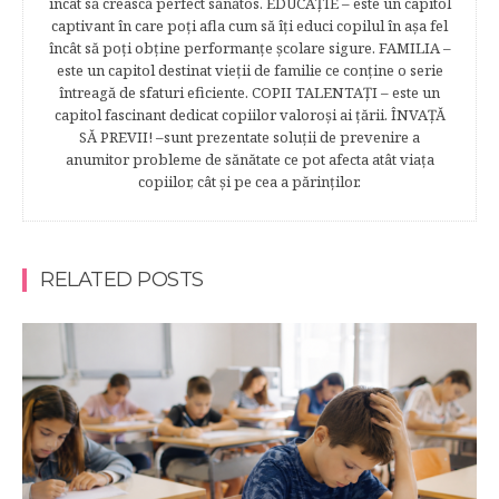
încât să crească perfect sănătos. EDUCAŢIE – este un capitol
captivant în care poţi afla cum să îţi educi copilul în aşa fel
încât să poţi obţine performanţe şcolare sigure. FAMILIA –
este un capitol destinat vieţii de familie ce conţine o serie
întreagă de sfaturi eficiente. COPII TALENTAŢI – este un
capitol fascinant dedicat copiilor valoroși ai țării. ÎNVAŢĂ
SĂ PREVII! –sunt prezentate soluţii de prevenire a
anumitor probleme de sănătate ce pot afecta atât viaţa
copiilor, cât şi pe cea a părinţilor.
RELATED POSTS