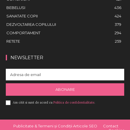
BEBELUSI
436
SANATATE COPII
424
DEZVOLTAREA COPILULUI
379
COMPORTAMENT
294
RETETE
259
NEWSLETTER
ABONARE
Am citit si sunt de acord cu
Politica de confidentialitate
.
Publicitate & Termeni și Condiții Articole SEO
Contact