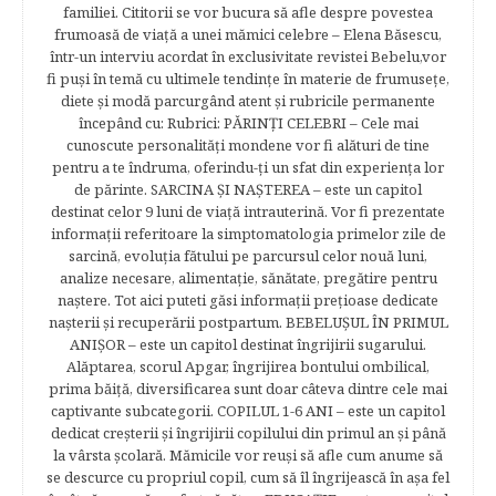
familiei. Cititorii se vor bucura să afle despre povestea
frumoasă de viață a unei mămici celebre – Elena Băsescu,
într-un interviu acordat în exclusivitate revistei Bebelu,vor
fi puşi în temă cu ultimele tendinţe în materie de frumuseţe,
diete şi modă parcurgând atent şi rubricile permanente
începând cu: Rubrici: PĂRINŢI CELEBRI – Cele mai
cunoscute personalităţi mondene vor fi alături de tine
pentru a te îndruma, oferindu-ţi un sfat din experienţa lor
de părinte. SARCINA ŞI NAŞTEREA – este un capitol
destinat celor 9 luni de viaţă intrauterină. Vor fi prezentate
informaţii referitoare la simptomatologia primelor zile de
sarcină, evoluţia fătului pe parcursul celor nouă luni,
analize necesare, alimentaţie, sănătate, pregătire pentru
naştere. Tot aici puteti găsi informaţii preţioase dedicate
naşterii şi recuperării postpartum. BEBELUŞUL ÎN PRIMUL
ANIŞOR – este un capitol destinat îngrijirii sugarului.
Alăptarea, scorul Apgar, îngrijirea bontului ombilical,
prima băiţă, diversificarea sunt doar câteva dintre cele mai
captivante subcategorii. COPILUL 1-6 ANI – este un capitol
dedicat creşterii şi îngrijirii copilului din primul an şi până
la vârsta şcolară. Mămicile vor reuşi să afle cum anume să
se descurce cu propriul copil, cum să îl îngrijească în aşa fel