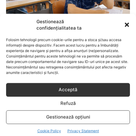
Gestionează
confidențialitatea ta
ACTIVITATI PENTRU SCOALA
Folosim tehnologii precum cookie-urile pentru a stoca și/sau accesa
Examenele Cambridge pentru copii: cum
informații despre dispozitiv. Facem acest lucru pentru a îmbunătăți
eviti pierderile de puncte si obtii rezultate
experiența de navigare și pentru a afișa anunțuri (ne)personalizate.
peste media nationala
Consimțământul pentru aceste tehnologii ne va permite să procesăm
date precum comportamentul de navigare sau ID-uri unice pe acest site.
Neconsimțământul sau retragerea consimțământului pot afecta negativ
anumite caracteristici și funcții.
Acceptă
Refuză
Gestionează opțiuni
Cookie Policy
Privacy Statement