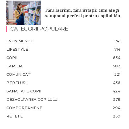
Fără lacrimi, fără iritații: cum alegi
șamponul perfect pentru copilul tău
CATEGORII POPULARE
EVENIMENTE
741
LIFESTYLE
714
COPII
634
FAMILIA
582
COMUNICAT
521
BEBELUSI
436
SANATATE COPII
424
DEZVOLTAREA COPILULUI
379
COMPORTAMENT
294
RETETE
259