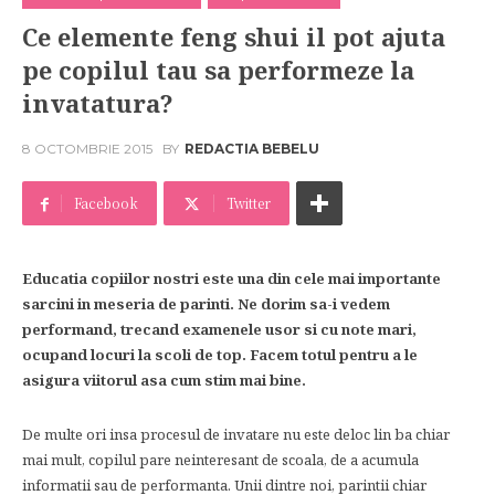
Ce elemente feng shui il pot ajuta
pe copilul tau sa performeze la
invatatura?
8 OCTOMBRIE 2015
BY
REDACTIA BEBELU
Facebook
Twitter
Educatia copiilor nostri este una din cele mai importante
sarcini in meseria de parinti. Ne dorim sa-i vedem
performand, trecand examenele usor si cu note mari,
ocupand locuri la scoli de top. Facem totul pentru a le
asigura viitorul asa cum stim mai bine.
De multe ori insa procesul de invatare nu este deloc lin ba chiar
mai mult, copilul pare neinteresant de scoala, de a acumula
informatii sau de performanta. Unii dintre noi, parintii chiar