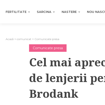
FERTILITATE
SARCINA
NASTERE
NOU NASC
Acasă
comunicat
Comunicate presa
Comunicate presa
Cel mai aprec
de lenjerii pe
Brodank