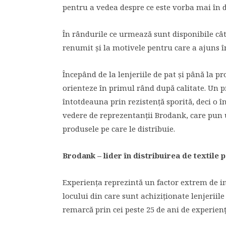
pentru a vedea despre ce este vorba mai în d
În rândurile ce urmează sunt disponibile cât
renumit și la motivele pentru care a ajuns în 
Începând de la lenjeriile de pat și până la p
orienteze în primul rând după calitate. Un p
întotdeauna prin rezistență sporită, deci o î
vedere de reprezentanții Brodank, care pun 
produsele pe care le distribuie.
Brodank – lider în distribuirea de textile p
Experiența reprezintă un factor extrem de im
locului din care sunt achiziționate lenjeriil
remarcă prin cei peste 25 de ani de experien