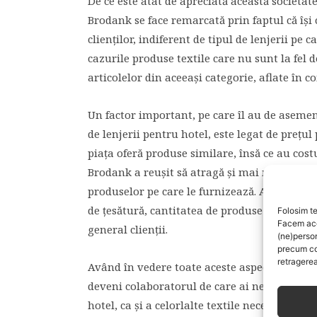
De ce este atât de apreciată această societa
Brodank se face remarcată prin faptul că își
clienților, indiferent de tipul de lenjerii pe 
cazurile produse textile care nu sunt la fel
articolelor din aceeași categorie, aflate în c
Un factor important, pe care îl au de asemene
de lenjerii pentru hotel, este legat de prețul
piața oferă produse similare, însă ce au costu
Brodank a reușit să atragă și mai mulți clienț
produselor pe care le furnizează. Astfel, cost
de țesătură, cantitatea de produse comandate
Folosim te
Facem aces
general clienții.
(ne)perso
precum co
retragerea
Având în vedere toate aceste aspecte, rămân
deveni colaboratorul de care ai nevoie atunc
hotel, ca și a celorlalte textile necesare în 