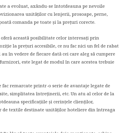
nizate a evoluat, axându-se întotdeauna pe nevoile
ovizionarea unităților cu lenjerii, prosoape, perne,
le poată comanda pe toate și la prețuri corecte.
feră această posibilitate celor interesați prin
ziție la prețuri accesibile, ce nu fac nici un fel de rabat
îl au în vedere de fiecare dată cei care aleg să cumpere
și furnizori, este legat de modul în care acestea trebuie
e fac remarcate printr-o serie de avantaje legate de
site, simplitatea întreținerii, etc. Un atu al celor de la
eauna specificațiile și cerințele clienților,
de textile destinate unităților hoteliere din întreaga