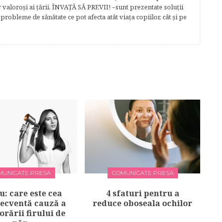
r valoroși ai țării. ÎNVAŢĂ SĂ PREVII! –sunt prezentate soluţii
robleme de sănătate ce pot afecta atât viaţa copiilor, cât şi pe
MUNICATE PRESA
COMUNICATE PRESA
u: care este cea
4 sfaturi pentru a
recventă cauză a
reduce oboseala ochilor
orării firului de