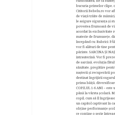
curiozitatea, fie că sunte
bucuria primelor clipe, o
Cititorii Bebelu.ro vor af
de viaţă trăite de mămici,
le asigure siguranţa şi st
povestea frumoasă de via
acordat în exclusivitate r
materie de frumuseţe, di
începând cu: Rubrici: P
vor fi alături de tine pen
părinte. SARCINA ŞI NAŞT
intrauterină. Vor fi prez
de sarcină, evoluţia fătu
sănătate, pregătire pentr
naşterii şi recuperării
destinat îngrijirii sugaru
prima băiţă, diversificar
COPILUL 1-6 ANI – este un 
până la vârsta şcolară. 
copil, cum să îl îngrijeas
un capitol captivant în ca
obţine performanţe şcolar
ce conţine o serie întrea