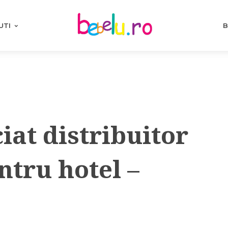
UTI
B
iat distribuitor
ntru hotel –