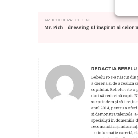
ARTICOLUL PRECEDENT
Mr. Pich – dressing-ul inspirat al celor 
REDACTIA BEBELU
Bebelu.ro s-a născut din p
a desena şi de a realiza 
copilului. Bebelu este o 
dori să redevină copii. N
surprindem şi să-i reţine
anul 2014, pentru a oferi
şi demonstra talentele, a-
specialişti în domeniile d
recomandări şi informaţii 
– o informaţie corectă, cl