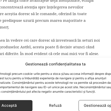
te? Pe lângă toate avantajele deja menționate, echipa
 concentrează atenția spre înțelegerea nevoilor
care aceștia doresc să le comande, oferind în toate
 de predispuse uzurii precum marea majoritate a
omerț.
a în vedere cei care doresc să investească în seturi noi
 produselor. Astfel, acesta poate fi decisiv atunci când
ri diferite. În mod evident că cele mai mici vor fi alese.
i prin raportul excelent dintre calitatea și prețul
Gestionează confidențialitatea ta
ul textilelor disponibile este mereu stabilit după tipul
, precum și alte caracteristici pe care le urmăresc în
hnologii precum cookie-urile pentru a stoca și/sau accesa informații despre dispo
t lucru pentru a îmbunătăți experiența de navigare și pentru a afișa anunțuri
nalizate. Consimțământul pentru aceste tehnologii ne va permite să procesăm da
mportamentul de navigare sau ID-uri unice pe acest site. Neconsimțământul sa
 consimțământului pot afecta negativ anumite caracteristici și funcții.
e la latitudinea cumpărătorilor dacă Brodank va
i când vine vorba despre achizițonarea lenjeriilor de
Acceptă
Refuză
Gestionează op
domeniu.