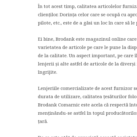
În tot acest timp, calitatea articolelor fur
clienților. Dorința celor care se ocupă cu apr
pilote, etc., este de a găsi un loc în care să 
Ei bine, Brodank este magazinul online care o
varietatea de articole pe care le pune la dispo
de la calitate. Un aspect important, pe care 
lenjerii și alte astfel de articole de la diver
îngrijite.
Lenjeriile comercializate de acest furnizor s
durata de utilizare, calitatea țesăturilor folo
Brodank Comarnic este acela că respectă întotd
menținându-se astfel în topul producătorilor 
țară.