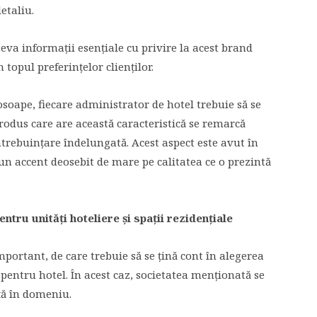
etaliu.
eva informații esențiale cu privire la acest brand
topul preferințelor clienților.
rosoape, fiecare administrator de hotel trebuie să se
rodus care are această caracteristică se remarcă
ntrebuințare îndelungată. Acest aspect este avut în
un accent deosebit de mare pe calitatea ce o prezintă
entru unități hoteliere și spații rezidențiale
portant, de care trebuie să se țină cont în alegerea
e pentru hotel. În acest caz, societatea menționată se
ță în domeniu.