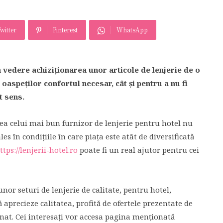
witter
Pinterest
WhatsApp
n vedere achiziționarea unor articole de lenjerie de o
i oaspeților confortul necesar, cât și pentru a nu fi
t sens.
rea celui mai bun furnizor de lenjerie pentru hotel nu
es în condițiile în care piața este atât de diversificată
ttps://lenjerii-hotel.ro
poate fi un real ajutor pentru cei
r seturi de lenjerie de calitate, pentru hotel,
să aprecieze calitatea, profită de ofertele prezentate de
nat. Cei interesați vor accesa pagina menționată