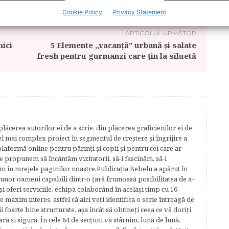
Cookie Policy
Privacy Statement
ARTICOLUL URMĂTOR
mici
5 Elemente ,,vacanță” urbană și salate
fresh pentru gurmanzi care țin la siluetă
lăcerea autorilor ei de a scrie, din plăcerea graficienilor ei de
cel mai complex proiect în segmentul de creştere şi îngrijire a
plaformă online pentru părinţi şi copii şi pentru cei care ar
e propunem să încântăm vizitatorii, să-i fascinăm, să-i
m în mrejele paginilor noastre.​ Publicația Bebelu a apărut în
 unor oameni capabili dintr-o ţară frumoasă posibilitatea de a-
şi oferi serviciile, echipa colaborând în acelaşi timp cu 16
e maxim interes, astfel că aici veţi identifica o serie întreagă de
foarte bine structurate, aşa încât să obtineţi ceea ce vă doriţi
ară şi sigură. În cele 84 de secțuni vă stârnim, lună de lună,