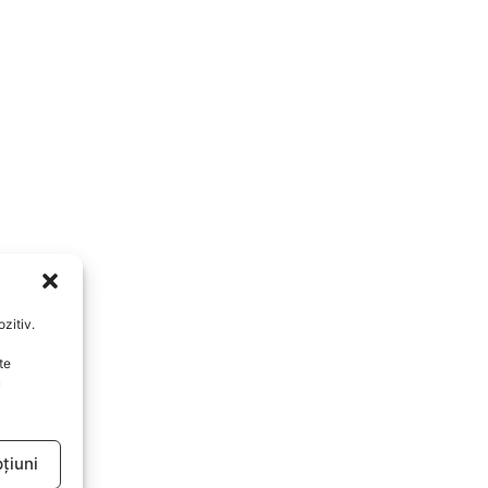
zitiv.
te
u
țiuni