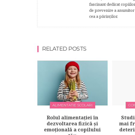
fascinant dedicat copiilo
de prevenire a anumitor p
cea a părinţilor.
RELATED POSTS
ALIMENTATIE SCOLARI
CO
Rolul alimentației în
Studi
dezvoltarea fizică și
mai f
emoțională a copilului
deteri