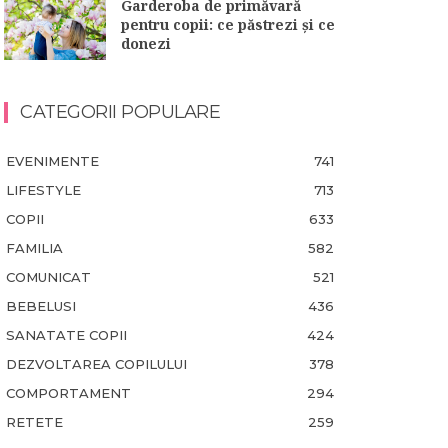
Garderoba de primăvară
pentru copii: ce păstrezi și ce
donezi
CATEGORII POPULARE
EVENIMENTE
741
LIFESTYLE
713
COPII
633
FAMILIA
582
COMUNICAT
521
BEBELUSI
436
SANATATE COPII
424
DEZVOLTAREA COPILULUI
378
COMPORTAMENT
294
RETETE
259