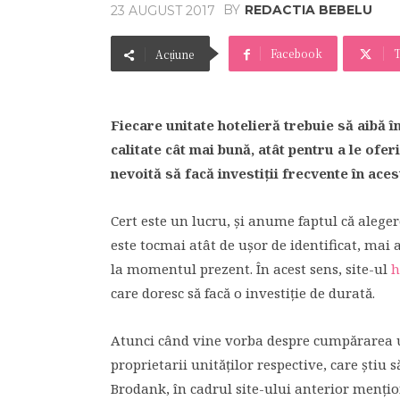
BY
REDACTIA BEBELU
23 AUGUST 2017
Facebook
T
Acțiune
Fiecare unitate hotelieră trebuie să aibă î
calitate cât mai bună, atât pentru a le ofer
nevoită să facă investiții frecvente în aces
Cert este un lucru, și anume faptul că alege
este tocmai atât de ușor de identificat, mai al
la momentul prezent. În acest sens, site-ul
h
care doresc să facă o investiție de durată.
Atunci când vine vorba despre cumpărarea uno
proprietarii unităților respective, care știu 
Brodank, în cadrul site-ului anterior mențio