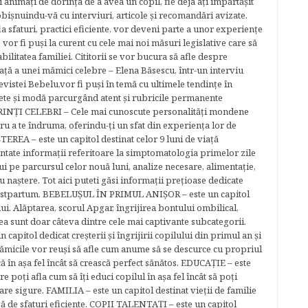
ţi animaţi de dorinţa de a avea un copil, fie deja aţi împărtăşit
bişnuindu-vă cu interviuri, articole şi recomandări avizate.
la sfaturi, practici eficiente, vor deveni parte a unor experienţe
 vor fi puşi la curent cu cele mai noi măsuri legislative care să
abilitatea familiei. Cititorii se vor bucura să afle despre
ță a unei mămici celebre – Elena Băsescu, într-un interviu
evistei Bebelu,vor fi puşi în temă cu ultimele tendinţe în
ete şi modă parcurgând atent şi rubricile permanente
ĂRINŢI CELEBRI – Cele mai cunoscute personalităţi mondene
tru a te îndruma, oferindu-ţi un sfat din experienţa lor de
EREA – este un capitol destinat celor 9 luni de viaţă
entate informaţii referitoare la simptomatologia primelor zile
lui pe parcursul celor nouă luni, analize necesare, alimentaţie,
u naştere. Tot aici puteti găsi informaţii preţioase dedicate
 postpartum. BEBELUŞUL ÎN PRIMUL ANIŞOR – este un capitol
lui. Alăptarea, scorul Apgar, îngrijirea bontului ombilical,
ea sunt doar câteva dintre cele mai captivante subcategorii.
capitol dedicat creşterii şi îngrijirii copilului din primul an şi
Mămicile vor reuşi să afle cum anume să se descurce cu propriul
că în aşa fel încât să crească perfect sănătos. EDUCAŢIE – este
re poţi afla cum să îţi educi copilul în aşa fel încât să poţi
e sigure. FAMILIA – este un capitol destinat vieţii de familie
gă de sfaturi eficiente. COPII TALENTAŢI – este un capitol