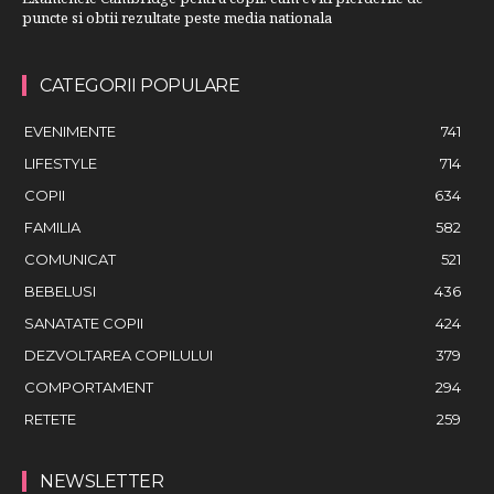
puncte si obtii rezultate peste media nationala
CATEGORII POPULARE
EVENIMENTE
741
LIFESTYLE
714
COPII
634
FAMILIA
582
COMUNICAT
521
BEBELUSI
436
SANATATE COPII
424
DEZVOLTAREA COPILULUI
379
COMPORTAMENT
294
RETETE
259
NEWSLETTER