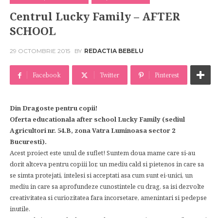
Centrul Lucky Family – AFTER
SCHOOL
29 OCTOMBRIE 2015
BY
REDACTIA BEBELU
Facebook
Twitter
Pinterest
Din Dragoste pentru copii!
Oferta educationala after school Lucky Family (sediul
Agricultori nr. 54.B, zona Vatra Luminoasa sector 2
Bucuresti).
Acest proiect este unul de suflet! Suntem doua mame care si-au
dorit altceva pentru copiii lor, un mediu cald si pietenos in care sa
se simta protejati, intelesi si acceptati asa cum sunt ei-unici, un
mediu in care sa aprofundeze cunostintele cu drag, sa isi dezvolte
creativitatea si curiozitatea fara incorsetare, amenintari si pedepse
inutile.