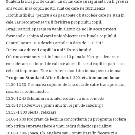
Suntem la inceput de drum, un drum care cu siguranta va fi greu si
anevoios, insa copiii nostri sunt cei care ne furnizeaza
,,combustibilul,, pentru a depasi toate obstacolele care ne stau in
cale. Iar recompensa va fi fericirea propriului copil.
Dragi parinti, speram sa veniti alaturi de noi in acest proiect,
formand o echipa al carei unic obiectiv este binele copilului.
Centrul nostru si-a deschis aripile in data de 1.10.2015
De ce sa aduceti copiii la noi? Este simplu!
Oferim aceste servicii, in limita a 10 pana la 20 copii, deoarece
consideram ca timpul de calitate alocat fiecarui copil in parte este
cel mai important. Este un After school din inima pentru inima!
Program Standard After School -900 lei abonament lunar
11.30-12.30- Preluarea copiilor de la scoala de catre transportator,
sosirea la sediul nostru
12.30-12.45 Schimbarea tinutei scolare cu una comoda
12.45-13.15.Servirea pranzului (in regim de catering )
13.15.-14.00 Siesta , relaxare
14.00-16.00 Program de lectii in concordanta cu programa scolara
sub stricta supraveghere a unui cadru didactic specializat.
16.00-17.00- Joaca, Lb. engleza sau Comunicare/in fiecare zi a