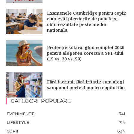
Examenele Cambridge pentru copii:
cum eviti pierderile de puncte si
obtii rezultate peste media
nationala
Protecție solară: ghid complet 2026
pentru alegerea corectă a SPF-ului
(15 vs. 30 vs. 50)
Fără lacrimi, fără iritații: cum alegi
șamponul perfect pentru copilul tău
CATEGORII POPULARE
EVENIMENTE
741
LIFESTYLE
714
COPII
634