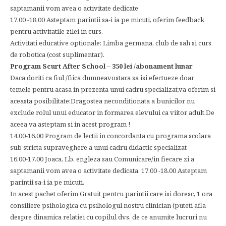
saptamanii vom avea o activitate dedicate
17.00 -18.00 Asteptam parintii sa-i ia pe micuti, oferim feedback
pentru activitatile zilei in curs.
Activitati educative optionale: Limba germana, club de sah si curs
de robotica (cost suplimentar).
Program Scurt After School – 350 lei /abonament lunar
Daca doriti ca fiul /fiica dumneavostara sa isi efectueze doar
temele pentru acasa in prezenta unui cadru specializat,va oferim si
aceasta posibilitate:Dragostea neconditionata a bunicilor nu
exclude rolul unui educator in formarea elevului ca viitor adult.De
aceea va asteptam si in acest program !
14.00-16.00 Program de lectii in concordanta cu programa scolara
sub stricta supraveghere a unui cadru didactic specializat
16.00-17.00 Joaca, Lb. engleza sau Comunicare/in fiecare zi a
saptamanii vom avea o activitate dedicata. 17.00 -18.00 Asteptam
parintii sa-i ia pe micuti.
In acest pachet oferim Gratuit pentru parintii care isi doresc, 1 ora
consiliere psihologica cu psihologul nostru clinician (puteti afla
despre dinamica relatiei cu copilul dvs, de ce anumite lucruri nu