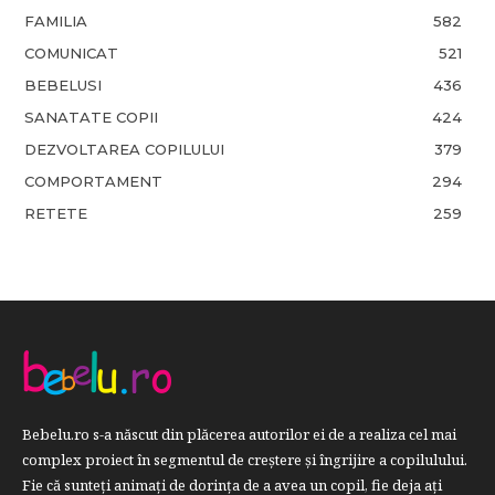
FAMILIA
582
COMUNICAT
521
BEBELUSI
436
SANATATE COPII
424
DEZVOLTAREA COPILULUI
379
COMPORTAMENT
294
RETETE
259
Bebelu.ro s-a născut din plăcerea autorilor ei de a realiza cel mai
complex proiect în segmentul de creştere şi îngrijire a copilulului.
Fie că sunteţi animaţi de dorinţa de a avea un copil, fie deja aţi