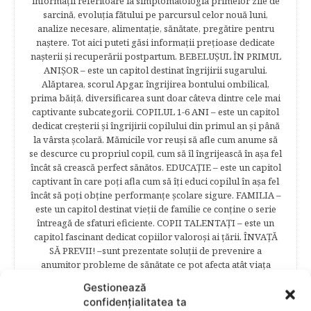
informaţii referitoare la simptomatologia primelor zile de
sarcină, evoluţia fătului pe parcursul celor nouă luni,
analize necesare, alimentaţie, sănătate, pregătire pentru
naştere. Tot aici puteti găsi informaţii preţioase dedicate
naşterii şi recuperării postpartum. BEBELUŞUL ÎN PRIMUL
ANIŞOR – este un capitol destinat îngrijirii sugarului.
Alăptarea, scorul Apgar, îngrijirea bontului ombilical,
prima băiţă, diversificarea sunt doar câteva dintre cele mai
captivante subcategorii. COPILUL 1-6 ANI – este un capitol
dedicat creşterii şi îngrijirii copilului din primul an şi până
la vârsta şcolară. Mămicile vor reuşi să afle cum anume să
se descurce cu propriul copil, cum să îl îngrijească în aşa fel
încât să crească perfect sănătos. EDUCAŢIE – este un capitol
captivant în care poţi afla cum să îţi educi copilul în aşa fel
încât să poţi obţine performanţe şcolare sigure. FAMILIA –
este un capitol destinat vieţii de familie ce conţine o serie
întreagă de sfaturi eficiente. COPII TALENTAŢI – este un
capitol fascinant dedicat copiilor valoroși ai țării. ÎNVAŢĂ
SĂ PREVII! –sunt prezentate soluţii de prevenire a
anumitor probleme de sănătate ce pot afecta atât viaţa
copiilor, cât şi pe cea a părinţilor.
Gestionează
confidențialitatea ta