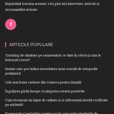
împărtăşit bucuria aceasta, veți găsi aici interviuri, articole şi
recomandări avizate.
ARTICOLE POPULARE
Tracking de sănătate pe smartwatch: ce date îți oferă și cum le
folosești corect?
Semne care pot indica necesitatea unui consult de ortopedie
pediatrică
Cele mai bune cartiere din Craiova pentru familii
Îngrijirea pielii începe cu alegerea cremei potrivite
Cum recunoști un lapte de calitate și ce informații merită verificate
pe etichetă?
Examenele Cambridge pentru copii: cum eviti pierderile de