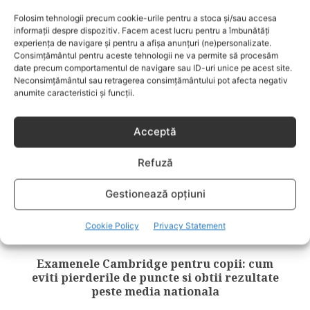
Folosim tehnologii precum cookie-urile pentru a stoca și/sau accesa
RELATED POSTS
informații despre dispozitiv. Facem acest lucru pentru a îmbunătăți
experiența de navigare și pentru a afișa anunțuri (ne)personalizate.
Consimțământul pentru aceste tehnologii ne va permite să procesăm
date precum comportamentul de navigare sau ID-uri unice pe acest site.
Neconsimțământul sau retragerea consimțământului pot afecta negativ
anumite caracteristici și funcții.
Acceptă
Refuză
Gestionează opțiuni
Cookie Policy
Privacy Statement
ACTIVITATI PENTRU SCOALA
Examenele Cambridge pentru copii: cum
eviti pierderile de puncte si obtii rezultate
peste media nationala