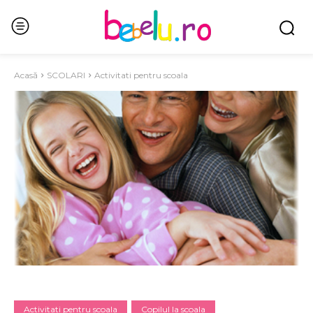
Acasă
SCOLARI
Activitati pentru scoala
Activitati pentru scoala
Copilul la scoala