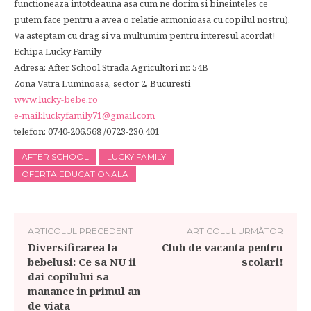
functioneaza intotdeauna asa cum ne dorim si bineinteles ce
putem face pentru a avea o relatie armonioasa cu copilul nostru).
Va asteptam cu drag si va multumim pentru interesul acordat!
Echipa Lucky Family
Adresa: After School Strada Agricultori nr. 54B
Zona Vatra Luminoasa, sector 2, Bucuresti
www.lucky-bebe.ro
e-mail:
luckyfamily71@gmail.com
telefon: 0740-206.568 /0723-230.401
AFTER SCHOOL
LUCKY FAMILY
OFERTA EDUCATIONALA
ARTICOLUL PRECEDENT
ARTICOLUL URMĂTOR
Diversificarea la
Club de vacanta pentru
bebelusi: Ce sa NU ii
scolari!
dai copilului sa
manance in primul an
de viata