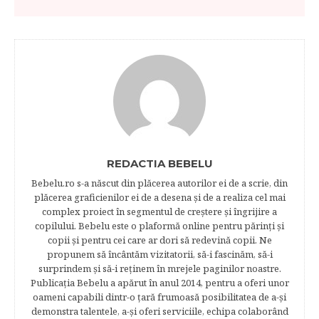
REDACTIA BEBELU
Bebelu.ro s-a născut din plăcerea autorilor ei de a scrie, din
plăcerea graficienilor ei de a desena şi de a realiza cel mai
complex proiect în segmentul de creştere şi îngrijire a
copilului. Bebelu este o plaformă online pentru părinţi şi
copii şi pentru cei care ar dori să redevină copii. Ne
propunem să încântăm vizitatorii, să-i fascinăm, să-i
surprindem şi să-i reţinem în mrejele paginilor noastre.​
Publicația Bebelu a apărut în anul 2014, pentru a oferi unor
oameni capabili dintr-o ţară frumoasă posibilitatea de a-şi
demonstra talentele, a-şi oferi serviciile, echipa colaborând