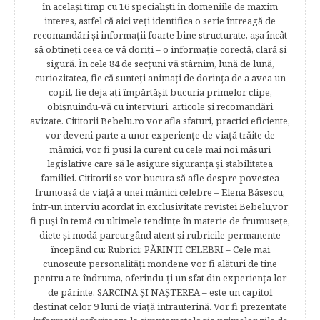
în acelaşi timp cu 16 specialişti în domeniile de maxim
interes, astfel că aici veţi identifica o serie întreagă de
recomandări şi informaţii foarte bine structurate, aşa încât
să obtineţi ceea ce vă doriţi – o informaţie corectă, clară şi
sigură. În cele 84 de secțuni vă stârnim, lună de lună,
curiozitatea, fie că sunteţi animaţi de dorinţa de a avea un
copil, fie deja aţi împărtăşit bucuria primelor clipe,
obişnuindu-vă cu interviuri, articole şi recomandări
avizate. Cititorii Bebelu.ro vor afla sfaturi, practici eficiente,
vor deveni parte a unor experienţe de viaţă trăite de
mămici, vor fi puşi la curent cu cele mai noi măsuri
legislative care să le asigure siguranţa şi stabilitatea
familiei. Cititorii se vor bucura să afle despre povestea
frumoasă de viață a unei mămici celebre – Elena Băsescu,
într-un interviu acordat în exclusivitate revistei Bebelu,vor
fi puşi în temă cu ultimele tendinţe în materie de frumuseţe,
diete şi modă parcurgând atent şi rubricile permanente
începând cu: Rubrici: PĂRINŢI CELEBRI – Cele mai
cunoscute personalităţi mondene vor fi alături de tine
pentru a te îndruma, oferindu-ţi un sfat din experienţa lor
de părinte. SARCINA ŞI NAŞTEREA – este un capitol
destinat celor 9 luni de viaţă intrauterină. Vor fi prezentate