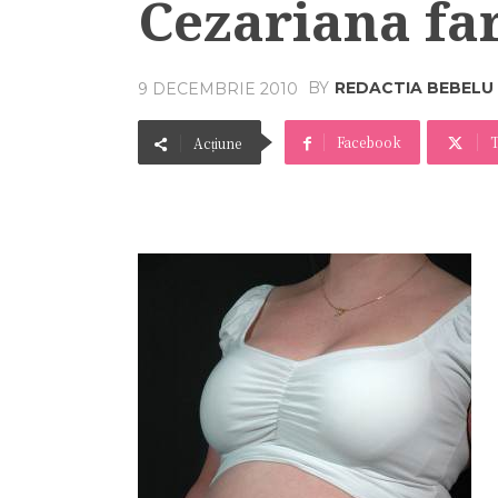
Cezariana fa
BY
REDACTIA BEBELU
9 DECEMBRIE 2010
Facebook
T
Acțiune