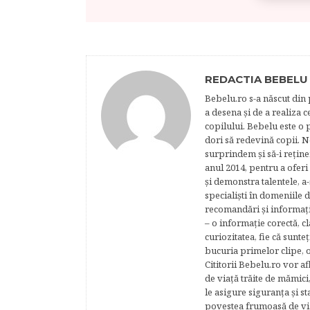
REDACTIA BEBELU
Bebelu.ro s-a născut din p
a desena şi de a realiza 
copilului. Bebelu este o 
dori să redevină copii. N
surprindem şi să-i reţine
anul 2014, pentru a oferi
şi demonstra talentele, a-
specialişti în domeniile d
recomandări şi informaţii 
– o informaţie corectă, cl
curiozitatea, fie că sunte
bucuria primelor clipe, o
Cititorii Bebelu.ro vor af
de viaţă trăite de mămici,
le asigure siguranţa şi st
povestea frumoasă de via