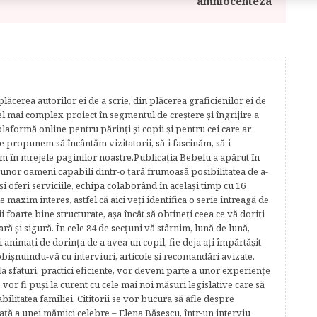
amniocenteza
lăcerea autorilor ei de a scrie, din plăcerea graficienilor ei de
cel mai complex proiect în segmentul de creştere şi îngrijire a
plaformă online pentru părinţi şi copii şi pentru cei care ar
e propunem să încântăm vizitatorii, să-i fascinăm, să-i
m în mrejele paginilor noastre.​ Publicația Bebelu a apărut în
 unor oameni capabili dintr-o ţară frumoasă posibilitatea de a-
şi oferi serviciile, echipa colaborând în acelaşi timp cu 16
e maxim interes, astfel că aici veţi identifica o serie întreagă de
foarte bine structurate, aşa încât să obtineţi ceea ce vă doriţi
ară şi sigură. În cele 84 de secțuni vă stârnim, lună de lună,
ţi animaţi de dorinţa de a avea un copil, fie deja aţi împărtăşit
bişnuindu-vă cu interviuri, articole şi recomandări avizate.
la sfaturi, practici eficiente, vor deveni parte a unor experienţe
 vor fi puşi la curent cu cele mai noi măsuri legislative care să
abilitatea familiei. Cititorii se vor bucura să afle despre
ță a unei mămici celebre – Elena Băsescu, într-un interviu