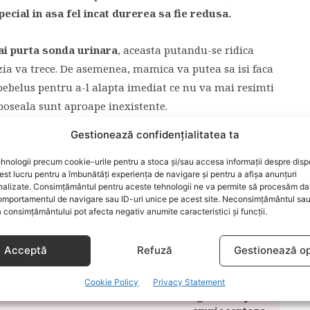
special in asa fel incat durerea sa fie redusa.
i purta sonda urinara
, aceasta putandu-se ridica
zia va trece. De asemenea, mamica va putea sa isi faca
bebelus pentru a-l alapta imediat ce nu va mai resimti
oboseala sunt aproape inexistente.
Gestionează confidențialitatea ta
icarea unei astfel de tehnici in prezent, in Romania.
semenea procedee moderne.
hnologii precum cookie-urile pentru a stoca și/sau accesa informații despre dispo
t lucru pentru a îmbunătăți experiența de navigare și pentru a afișa anunțuri
nalizate. Consimțământul pentru aceste tehnologii ne va permite să procesăm da
mportamentul de navigare sau ID-uri unice pe acest site. Neconsimțământul sa
EZARIANA FARA DURERE
NASTERE
 consimțământului pot afecta negativ anumite caracteristici și funcții.
IANA
RECUPERAREA DUPA CEZARIANA
Acceptă
Refuză
Gestionează op
ARTICOLUL URMĂTOR
Cookie Policy
Privacy Statement
raie
Prevenirea malformatiilor genetice prin