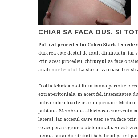
CHIAR SA FACA DUS. SI T
Potrivit procedeului Cohen Stark
femeile 
durerea este destul de mult diminuata, iar s
Prin acest procedeu, chirurgul va face o taie
anatomic tesutul. La sfarsit va coase trei str
O alta tehnica
mai futuristava permite o rec
extraperitoniala. In acest fel, intensitatea 
putea ridica foarte usor in picioare. Medicu
pubiana. Membrana albicioasa cunoscuta sub
lateral, iar accesul catre uter se va face pr
ce acopera regiunea abdominala. Anestezicul v
mama putandu-si simti bebelusul pe tot parc