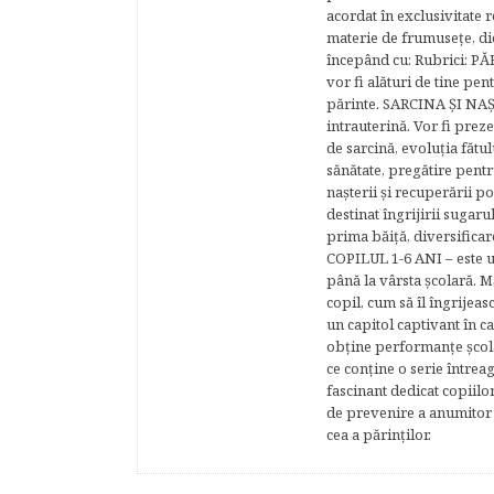
acordat în exclusivitate r
materie de frumuseţe, di
începând cu: Rubrici: P
vor fi alături de tine pen
părinte. SARCINA ŞI NAŞT
intrauterină. Vor fi prez
de sarcină, evoluţia fătu
sănătate, pregătire pentr
naşterii şi recuperării
destinat îngrijirii sugaru
prima băiţă, diversificar
COPILUL 1-6 ANI – este un 
până la vârsta şcolară. 
copil, cum să îl îngrijeas
un capitol captivant în ca
obţine performanţe şcolar
ce conţine o serie întrea
fascinant dedicat copiilo
de prevenire a anumitor p
cea a părinţilor.