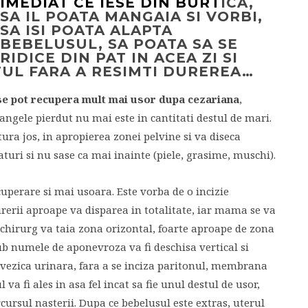
IMEDIAT CE IESE DIN BURT
ICA,
SA IL POATA MANGAIA SI VORBI,
SA ISI POATA ALAPTA
BEBELUSUL, SA POATA SA SE
RIDICE DIN PAT IN ACEA ZI SI
OTUL FARA A RESIMTI DUREREA…
se pot recupera mult mai usor dupa cezariana
,
angele pierdut nu mai este in cantitati destul de mari.
tura jos, in apropierea zonei pelvine si va diseca
aturi si nu sase ca mai inainte (piele, grasime, muschi).
uperare si mai usoara. Este vorba de o incizie
durerii aproape va disparea in totalitate, iar mama se va
l chirurg va taia zona orizontal, foarte aproape de zona
 numele de aponevroza va fi deschisa vertical si
in vezica urinara, fara a se inciza paritonul, membrana
a fi ales in asa fel incat sa fie unul destul de usor,
ursul nasterii. Dupa ce bebelusul este extras, uterul