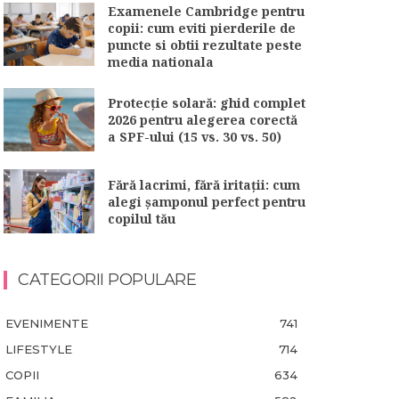
Examenele Cambridge pentru
copii: cum eviti pierderile de
puncte si obtii rezultate peste
media nationala
Protecție solară: ghid complet
2026 pentru alegerea corectă
a SPF-ului (15 vs. 30 vs. 50)
Fără lacrimi, fără iritații: cum
alegi șamponul perfect pentru
copilul tău
CATEGORII POPULARE
EVENIMENTE
741
LIFESTYLE
714
COPII
634