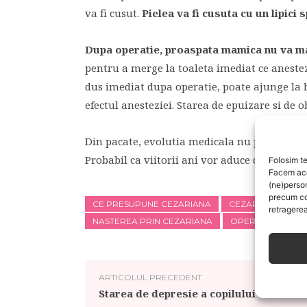
va fi cusut.
Pielea va fi cusuta cu un lipici 
Dupa operatie, proaspata mamica nu va ma
pentru a merge la toaleta imediat ce aneste
dus imediat dupa operatie, poate ajunge la 
efectul anesteziei. Starea de epuizare si de 
Din pacate, evolutia medicala nu permite apl
Probabil ca viitorii ani vor aduce cadou a
Folosim te
Facem aces
(ne)perso
precum co
CE PRESUPUNE CEZARIANA
CEZARIANA
C
retragerea
NASTEREA PRIN CEZARIANA
OPERATIA CEZAR
ARTICOLUL PRECEDENT
Starea de depresie a copilului care sfo