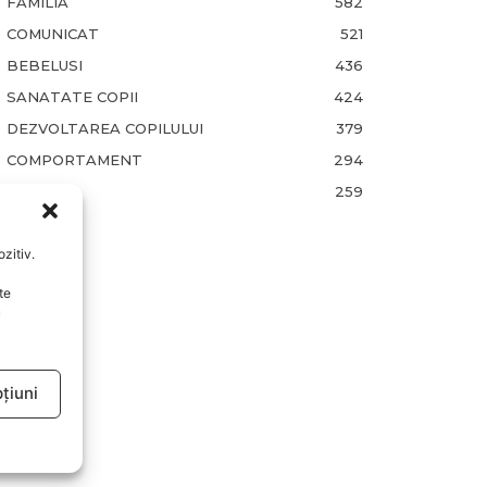
FAMILIA
582
COMUNICAT
521
BEBELUSI
436
SANATATE COPII
424
DEZVOLTAREA COPILULUI
379
COMPORTAMENT
294
RETETE
259
zitiv.
te
u
țiuni