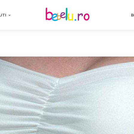
UTI
B