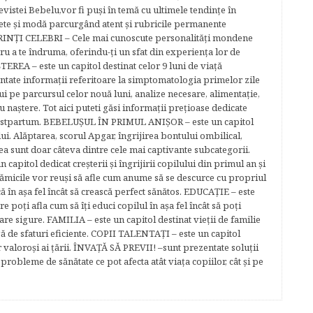
evistei Bebelu,vor fi puşi în temă cu ultimele tendinţe în
ete şi modă parcurgând atent şi rubricile permanente
ĂRINŢI CELEBRI – Cele mai cunoscute personalităţi mondene
tru a te îndruma, oferindu-ţi un sfat din experienţa lor de
EREA – este un capitol destinat celor 9 luni de viaţă
entate informaţii referitoare la simptomatologia primelor zile
lui pe parcursul celor nouă luni, analize necesare, alimentaţie,
u naştere. Tot aici puteti găsi informaţii preţioase dedicate
 postpartum. BEBELUŞUL ÎN PRIMUL ANIŞOR – este un capitol
lui. Alăptarea, scorul Apgar, îngrijirea bontului ombilical,
ea sunt doar câteva dintre cele mai captivante subcategorii.
capitol dedicat creşterii şi îngrijirii copilului din primul an şi
Mămicile vor reuşi să afle cum anume să se descurce cu propriul
că în aşa fel încât să crească perfect sănătos. EDUCAŢIE – este
re poţi afla cum să îţi educi copilul în aşa fel încât să poţi
e sigure. FAMILIA – este un capitol destinat vieţii de familie
gă de sfaturi eficiente. COPII TALENTAŢI – este un capitol
r valoroși ai țării. ÎNVAŢĂ SĂ PREVII! –sunt prezentate soluţii
robleme de sănătate ce pot afecta atât viaţa copiilor, cât şi pe