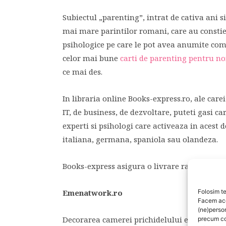
Subiectul „parenting”, intrat de cativa ani s
mai mare parintilor romani, care au constie
psihologice pe care le pot avea anumite comp
celor mai bune
carti de parenting pentru noi
ce mai des.
In libraria online Books-express.ro, ale carei 
IT, de business, de dezvoltare, puteti gasi ca
experti si psihologi care activeaza in acest
italiana, germana, spaniola sau olandeza.
Books-express asigura o livrare rapida, pretu
Emenatwork.ro
Folosim te
Facem aces
(ne)perso
Decorarea camerei prichidelului este, poate, 
precum co