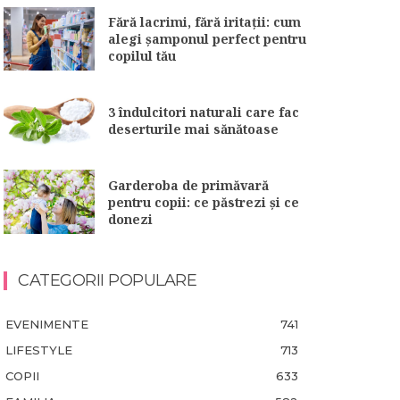
Fără lacrimi, fără iritații: cum
alegi șamponul perfect pentru
copilul tău
3 îndulcitori naturali care fac
deserturile mai sănătoase
Garderoba de primăvară
pentru copii: ce păstrezi și ce
donezi
CATEGORII POPULARE
EVENIMENTE
741
LIFESTYLE
713
COPII
633