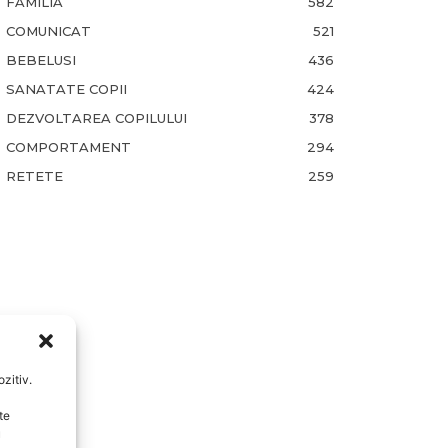
FAMILIA
582
COMUNICAT
521
BEBELUSI
436
SANATATE COPII
424
DEZVOLTAREA COPILULUI
378
COMPORTAMENT
294
RETETE
259
zitiv.
te
u