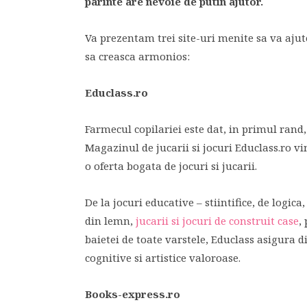
parinte are nevoie de putin ajutor.
Va prezentam trei site-uri menite sa va ajute
sa creasca armonios:
Educlass.ro
Farmecul copilariei este dat, in primul rand,
Magazinul de jucarii si jocuri Educlass.ro vi
o oferta bogata de jocuri si jucarii.
De la jocuri educative – stiintifice, de logic
din lemn,
jucarii si jocuri de construit case
,
baietei de toate varstele, Educlass asigura di
cognitive si artistice valoroase.
Books-express.ro