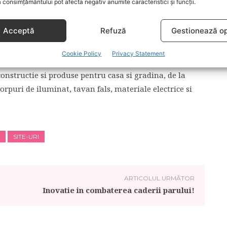
 consimțământului pot afecta negativ anumite caracteristici și funcții.
ra in contact cu copilul din ei si, totodata, se pot bucura
venirea pe lume a noului membru al familiei. Magazinul
Acceptă
Refuză
Gestionează op
cause de
tapet modern pentru camera copilului
, oferind
i, dar si universale.
Cookie Policy
Privacy Statement
nstructie si produse pentru casa si gradina, de la
corpuri de iluminat, tavan fals, materiale electrice si
SITE-URI
ARTICOLUL URMĂTOR
Inovatie in combaterea caderii parului!