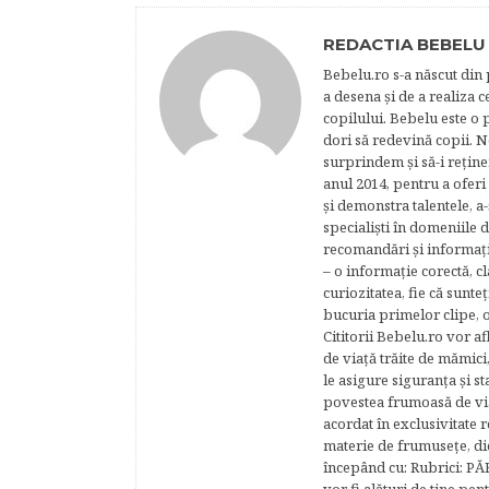
REDACTIA BEBELU
Bebelu.ro s-a născut din p
a desena şi de a realiza 
copilului. Bebelu este o 
dori să redevină copii. N
surprindem şi să-i reţine
anul 2014, pentru a oferi
şi demonstra talentele, a-
specialişti în domeniile d
recomandări şi informaţii 
– o informaţie corectă, cl
curiozitatea, fie că sunte
bucuria primelor clipe, o
Cititorii Bebelu.ro vor af
de viaţă trăite de mămici,
le asigure siguranţa şi st
povestea frumoasă de via
acordat în exclusivitate r
materie de frumuseţe, di
începând cu: Rubrici: P