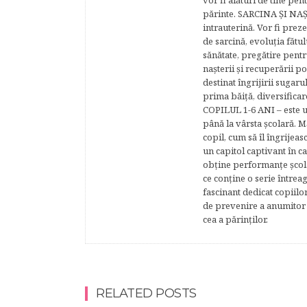
vor fi alături de tine pen
părinte. SARCINA ŞI NAŞT
intrauterină. Vor fi prez
de sarcină, evoluţia fătu
sănătate, pregătire pentr
naşterii şi recuperării
destinat îngrijirii sugaru
prima băiţă, diversificar
COPILUL 1-6 ANI – este un 
până la vârsta şcolară. 
copil, cum să îl îngrijeas
un capitol captivant în ca
obţine performanţe şcolar
ce conţine o serie întrea
fascinant dedicat copiilo
de prevenire a anumitor p
cea a părinţilor.
RELATED POSTS