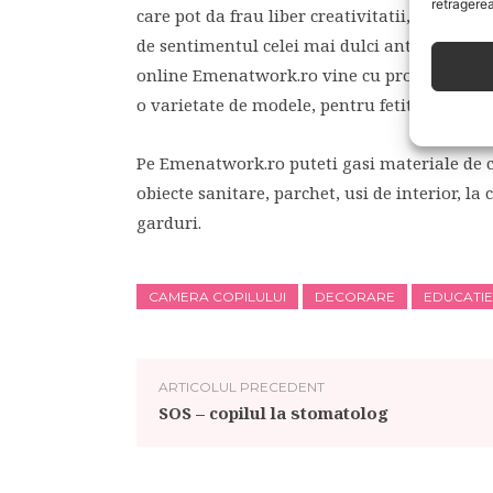
retragerea
care pot da frau liber creativitatii, pot reint
de sentimentul celei mai dulci anticipari: 
online Emenatwork.ro vine cu propuneri ju
o varietate de modele, pentru fetite si baiete
Pe Emenatwork.ro puteti gasi materiale de co
obiecte sanitare, parchet, usi de interior, la 
garduri.
CAMERA COPILULUI
DECORARE
EDUCATIE
ARTICOLUL PRECEDENT
SOS – copilul la stomatolog