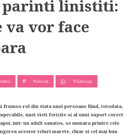
 parinti linistiti:
e va vor face
oara
witter
Pinterest
WhatsApp
ai frumos rol din viata unei persoane fiind, totodata,
pecabile, unei vieti fericite si al unui suport corect
 apoi, intr-un adult sanatos, se numara printre cele
tingerea acestor teluri marete, chiar si cel mai bun