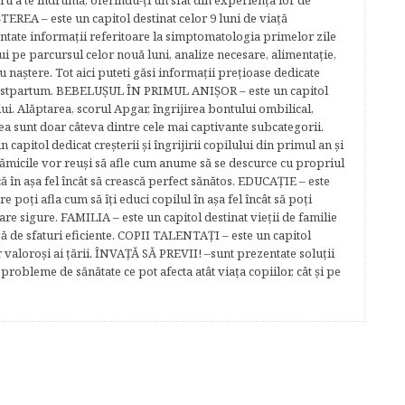
tru a te îndruma, oferindu-ţi un sfat din experienţa lor de
EREA – este un capitol destinat celor 9 luni de viaţă
entate informaţii referitoare la simptomatologia primelor zile
lui pe parcursul celor nouă luni, analize necesare, alimentaţie,
u naştere. Tot aici puteti găsi informaţii preţioase dedicate
 postpartum. BEBELUŞUL ÎN PRIMUL ANIŞOR – este un capitol
lui. Alăptarea, scorul Apgar, îngrijirea bontului ombilical,
ea sunt doar câteva dintre cele mai captivante subcategorii.
capitol dedicat creşterii şi îngrijirii copilului din primul an şi
Mămicile vor reuşi să afle cum anume să se descurce cu propriul
că în aşa fel încât să crească perfect sănătos. EDUCAŢIE – este
re poţi afla cum să îţi educi copilul în aşa fel încât să poţi
e sigure. FAMILIA – este un capitol destinat vieţii de familie
gă de sfaturi eficiente. COPII TALENTAŢI – este un capitol
r valoroși ai țării. ÎNVAŢĂ SĂ PREVII! –sunt prezentate soluţii
robleme de sănătate ce pot afecta atât viaţa copiilor, cât şi pe