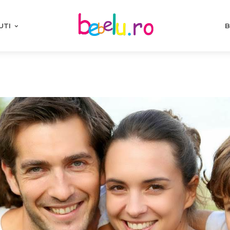
UTI
B