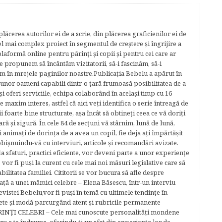
lăcerea autorilor ei de a scrie, din plăcerea graficienilor ei de
cel mai complex proiect în segmentul de creştere şi îngrijire a
plaformă online pentru părinţi şi copii şi pentru cei care ar
e propunem să încântăm vizitatorii, să-i fascinăm, să-i
m în mrejele paginilor noastre.​ Publicația Bebelu a apărut în
 unor oameni capabili dintr-o ţară frumoasă posibilitatea de a-
şi oferi serviciile, echipa colaborând în acelaşi timp cu 16
e maxim interes, astfel că aici veţi identifica o serie întreagă de
foarte bine structurate, aşa încât să obtineţi ceea ce vă doriţi
ară şi sigură. În cele 84 de secțuni vă stârnim, lună de lună,
ţi animaţi de dorinţa de a avea un copil, fie deja aţi împărtăşit
bişnuindu-vă cu interviuri, articole şi recomandări avizate.
la sfaturi, practici eficiente, vor deveni parte a unor experienţe
 vor fi puşi la curent cu cele mai noi măsuri legislative care să
abilitatea familiei. Cititorii se vor bucura să afle despre
ță a unei mămici celebre – Elena Băsescu, într-un interviu
evistei Bebelu,vor fi puşi în temă cu ultimele tendinţe în
ete şi modă parcurgând atent şi rubricile permanente
ĂRINŢI CELEBRI – Cele mai cunoscute personalităţi mondene