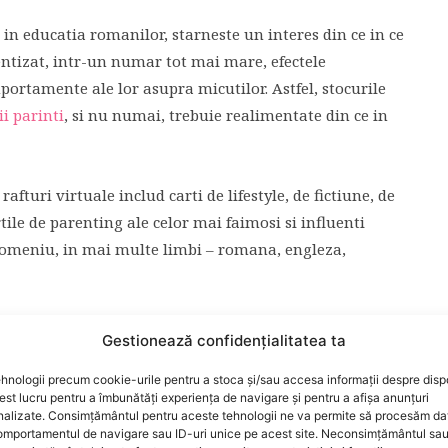
i in educatia romanilor, starneste un interes din ce in ce
ntizat, intr-un numar tot mai mare, efectele
ortamente ale lor asupra micutilor. Astfel, stocurile
i parinti
, si nu numai, trebuie realimentate din ce in
rafturi virtuale includ carti de lifestyle, de fictiune, de
rtile de parenting ale celor mai faimosi si influenti
 domeniu, in mai multe limbi – romana, engleza,
ri foarte bune si reduceri periodice.
Gestionează confidențialitatea ta
hnologii precum cookie-urile pentru a stoca și/sau accesa informații despre dispo
t lucru pentru a îmbunătăți experiența de navigare și pentru a afișa anunțuri
nalizate. Consimțământul pentru aceste tehnologii ne va permite să procesăm da
una dintre activitatile preferate ale noilor parinti,
mportamentul de navigare sau ID-uri unice pe acest site. Neconsimțământul sa