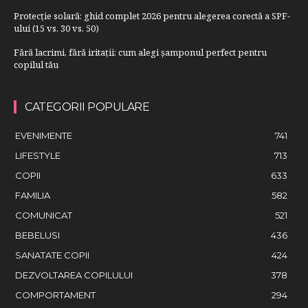
Protecție solară: ghid complet 2026 pentru alegerea corectă a SPF-
ului (15 vs. 30 vs. 50)
Fără lacrimi, fără iritații: cum alegi șamponul perfect pentru
copilul tău
CATEGORII POPULARE
EVENIMENTE
741
LIFESTYLE
713
COPII
633
FAMILIA
582
COMUNICAT
521
BEBELUSI
436
SANATATE COPII
424
DEZVOLTAREA COPILULUI
378
COMPORTAMENT
294