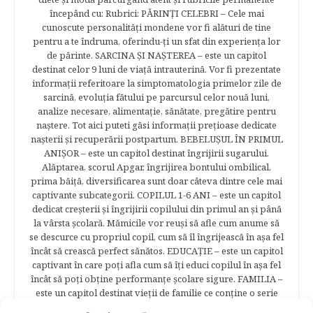
începând cu: Rubrici: PĂRINŢI CELEBRI – Cele mai
cunoscute personalităţi mondene vor fi alături de tine
pentru a te îndruma, oferindu-ţi un sfat din experienţa lor
de părinte. SARCINA ŞI NAŞTEREA – este un capitol
destinat celor 9 luni de viaţă intrauterină. Vor fi prezentate
informaţii referitoare la simptomatologia primelor zile de
sarcină, evoluţia fătului pe parcursul celor nouă luni,
analize necesare, alimentaţie, sănătate, pregătire pentru
naştere. Tot aici puteti găsi informaţii preţioase dedicate
naşterii şi recuperării postpartum. BEBELUŞUL ÎN PRIMUL
ANIŞOR – este un capitol destinat îngrijirii sugarului.
Alăptarea, scorul Apgar, îngrijirea bontului ombilical,
prima băiţă, diversificarea sunt doar câteva dintre cele mai
captivante subcategorii. COPILUL 1-6 ANI – este un capitol
dedicat creşterii şi îngrijirii copilului din primul an şi până
la vârsta şcolară. Mămicile vor reuşi să afle cum anume să
se descurce cu propriul copil, cum să îl îngrijească în aşa fel
încât să crească perfect sănătos. EDUCAŢIE – este un capitol
captivant în care poţi afla cum să îţi educi copilul în aşa fel
încât să poţi obţine performanţe şcolare sigure. FAMILIA –
este un capitol destinat vieţii de familie ce conţine o serie
întreagă de sfaturi eficiente. COPII TALENTAŢI – este un