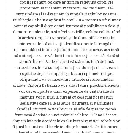
copii şi pentru cei care ar dori să redevină copii. Ne
propunem să încântăm vizitatorii, să-i fascinăm, să-i
surprindem şi să-i reţinem în mrejele paginilor noastre.​
Publicația Bebelu a apărut în anul 2014, pentru a oferi unor
oameni capabili dintr-o ţară frumoasă posibilitatea de a-şi
demonstra talentele, a-şi oferi serviciile, echipa colaborând
în acelaşi timp cu 16 specialişti în domeniile de maxim
interes, astfel că aici veţi identifica o serie întreagă de
recomandări şi informaţii foarte bine structurate, aşa încât
să obtineţi ceea ce vă doriţi – o informaţie corectă, clară şi
sigură. În cele 84 de secțuni vă stârnim, lună de lună,
curiozitatea, fie că sunteţi animaţi de dorinţa de a avea un
copil, fie deja aţi împărtăşit bucuria primelor clipe,
obişnuindu-vă cu interviuri, articole şi recomandări
avizate. Cititorii Bebelu.ro vor afla sfaturi, practici eficiente,
vor deveni parte a unor experienţe de viaţă trăite de
mămici, vor fi puşi la curent cu cele mai noi măsuri
legislative care să le asigure siguranţa şi stabilitatea
familiei. Cititorii se vor bucura să afle despre povestea
frumoasă de viață a unei mămici celebre – Elena Băsescu,
într-un interviu acordat în exclusivitate revistei Bebelu,vor
fi puşi în temă cu ultimele tendinţe în materie de frumuseţe,
diete şi modă parcurgând atent şi rubricile permanente