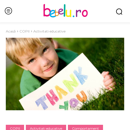
Acasă
COPII
Activitati educative
COPII
Activitati educative
Comportament