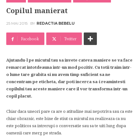
Copilul manierat
25 MAI 2015
BY
REDACTIA BEBELU
Facebook
Twitter
Ajutandu-l pe micutul tau sa invete cateva maniere se va face
remarcat intotdeauna intr-un mod pozitiv. Cu totii traim intr-
o lume tare grabita si nu avem timp suficient sa ne
concentram pe eticheta, dar poti incerca sa-i reamintesti
copilului tau aceste maniere care il vor transforma intr-un
copil placut.
Chiar daca uneori pare ca are o atitudine mai nepotriva sau ca este
chiar obraznic, este bine de stiut ca micutul nu realizeaza ca nu
este politicos sa intrerupi o conversatie sau sa te uiti lung dupa
oamenii care merg pe strada.