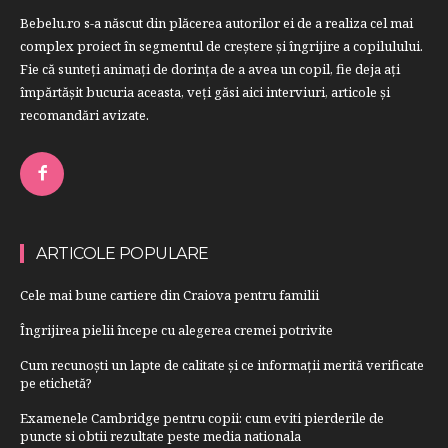
Bebelu.ro s-a născut din plăcerea autorilor ei de a realiza cel mai
complex proiect în segmentul de creştere şi îngrijire a copilulului.
Fie că sunteţi animaţi de dorinţa de a avea un copil, fie deja aţi
împărtăşit bucuria aceasta, veți găsi aici interviuri, articole şi
recomandări avizate.
ARTICOLE POPULARE
Cele mai bune cartiere din Craiova pentru familii
Îngrijirea pielii începe cu alegerea cremei potrivite
Cum recunoști un lapte de calitate și ce informații merită verificate
pe etichetă?
Examenele Cambridge pentru copii: cum eviti pierderile de
puncte si obtii rezultate peste media nationala