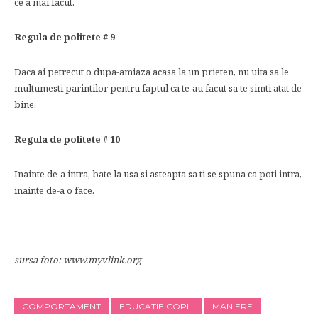
ce a mai facut.
Regula de politete # 9
Daca ai petrecut o dupa-amiaza acasa la un prieten, nu uita sa le
multumesti parintilor pentru faptul ca te-au facut sa te simti atat de
bine.
Regula de politete # 10
Inainte de-a intra, bate la usa si asteapta sa ti se spuna ca poti intra,
inainte de-a o face.
sursa foto: www.myvlink.org
COMPORTAMENT
EDUCATIE COPIL
MANIERE