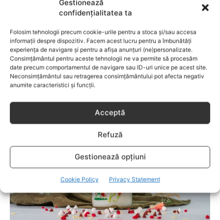
Gestionează
capitol fascinant dedicat copiilor valoroși ai țării. ÎNVAŢĂ
confidențialitatea ta
SĂ PREVII! –sunt prezentate soluţii de prevenire a
anumitor probleme de sănătate ce pot afecta atât viaţa
Folosim tehnologii precum cookie-urile pentru a stoca și/sau accesa
copiilor, cât şi pe cea a părinţilor.
informații despre dispozitiv. Facem acest lucru pentru a îmbunătăți
experiența de navigare și pentru a afișa anunțuri (ne)personalizate.
Consimțământul pentru aceste tehnologii ne va permite să procesăm
date precum comportamentul de navigare sau ID-uri unice pe acest site.
Neconsimțământul sau retragerea consimțământului pot afecta negativ
RELATED POSTS
anumite caracteristici și funcții.
Acceptă
Refuză
Gestionează opțiuni
Cookie Policy
Privacy Statement