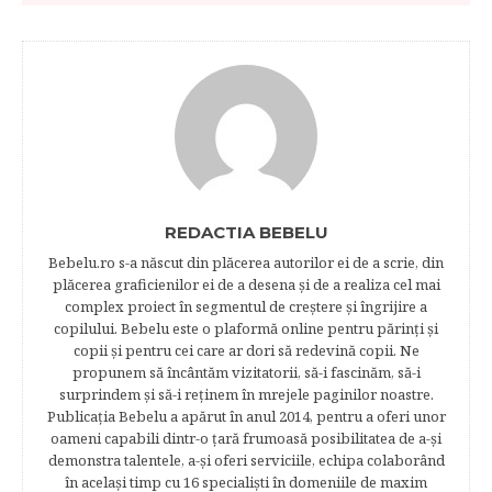
REDACTIA BEBELU
Bebelu.ro s-a născut din plăcerea autorilor ei de a scrie, din
plăcerea graficienilor ei de a desena şi de a realiza cel mai
complex proiect în segmentul de creştere şi îngrijire a
copilului. Bebelu este o plaformă online pentru părinţi şi
copii şi pentru cei care ar dori să redevină copii. Ne
propunem să încântăm vizitatorii, să-i fascinăm, să-i
surprindem şi să-i reţinem în mrejele paginilor noastre.​
Publicația Bebelu a apărut în anul 2014, pentru a oferi unor
oameni capabili dintr-o ţară frumoasă posibilitatea de a-şi
demonstra talentele, a-şi oferi serviciile, echipa colaborând
în acelaşi timp cu 16 specialişti în domeniile de maxim