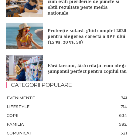
cum eviti pierderile de puncte si
obtii rezultate peste media
nationala
Protecție solară: ghid complet 2026
pentru alegerea corectă a SPF-ului
(15 vs. 30 vs. 50)
Fără lacrimi, fără iritații: cum alegi
șamponul perfect pentru copilul tău
CATEGORII POPULARE
EVENIMENTE
741
LIFESTYLE
714
COPII
634
FAMILIA
582
COMUNICAT
521