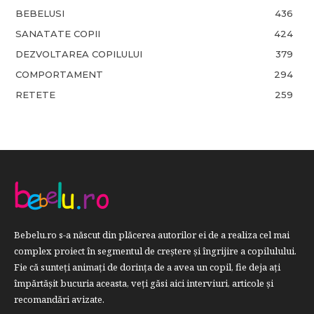
BEBELUSI
436
SANATATE COPII
424
DEZVOLTAREA COPILULUI
379
COMPORTAMENT
294
RETETE
259
Bebelu.ro s-a născut din plăcerea autorilor ei de a realiza cel mai
complex proiect în segmentul de creştere şi îngrijire a copilulului.
Fie că sunteţi animaţi de dorinţa de a avea un copil, fie deja aţi
împărtăşit bucuria aceasta, veți găsi aici interviuri, articole şi
recomandări avizate.