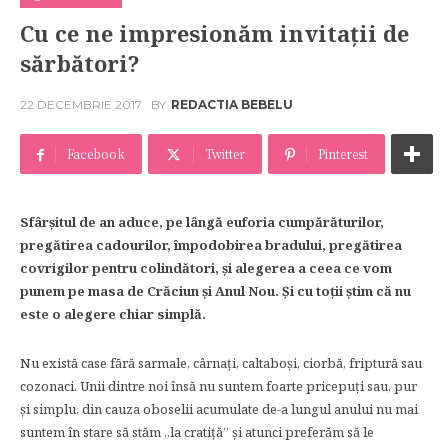
Cu ce ne impresionăm invitații de
sărbători?
22 DECEMBRIE 2017
BY
REDACTIA BEBELU
Facebook
Twitter
Pinterest
Sfârșitul de an aduce, pe lângă euforia cumpărăturilor,
pregătirea cadourilor, împodobirea bradului, pregătirea
covrigilor pentru colindători, și alegerea a ceea ce vom
punem pe masa de Crăciun și Anul Nou. Și cu toții știm că nu
este o alegere chiar simplă.
Nu există case fără sarmale, cârnați, caltaboși, ciorbă, friptură sau
cozonaci. Unii dintre noi însă nu suntem foarte pricepuți sau, pur
și simplu, din cauza oboselii acumulate de-a lungul anului nu mai
suntem în stare să stăm „la cratiţă” și atunci preferăm să le