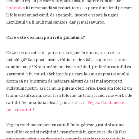
nevoie în rețeta pe care o prepari. Însă, deoarece conține ulei,
Podravka
îți recomandă să reduci, totuși, o parte din uleiul pe care
îl folosești atunci când, de exemplu, încerci o rețetă la tigaie.
Rezultatul va fi mult mai sănătos, dar și mai savuros.
Care este cea mai potrivit
ă
garnitur
ă
?
Ce zici de un cotlet de porc tras la tigaie în vin roșu, servit cu
mămăligă? Sau poate niște vrăbioare de vită la cuptor cu cartofi
condimentați? Noi românii, statistic vorbind, preferăm cartoful ca
garnitură. Vin, totuși, sărbătorile pe care le-am așteptat tot anul și
dorim să ne bucurăm de mâncare alături de cei mai apropiați
sufletului nostru, așa că nu le putem oferi orice. Dacă am folosit un
truc în cazul cărnii, ce-ar fi să folosim un truc și când vine vorba de
cartofi? Avem soluția ideală și în acest caz:
Vegeta Condimente
pentru cartofi
!
Vegeta condimente pentru cartofi îmbogățește gustul și aroma
cartofilor copți și prăjiți și îi transformă în garnitura ideală fără