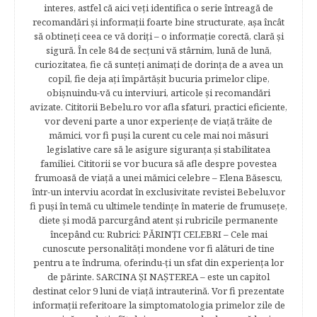
interes, astfel că aici veţi identifica o serie întreagă de
recomandări şi informaţii foarte bine structurate, aşa încât
să obtineţi ceea ce vă doriţi – o informaţie corectă, clară şi
sigură. În cele 84 de secțuni vă stârnim, lună de lună,
curiozitatea, fie că sunteţi animaţi de dorinţa de a avea un
copil, fie deja aţi împărtăşit bucuria primelor clipe,
obişnuindu-vă cu interviuri, articole şi recomandări
avizate. Cititorii Bebelu.ro vor afla sfaturi, practici eficiente,
vor deveni parte a unor experienţe de viaţă trăite de
mămici, vor fi puşi la curent cu cele mai noi măsuri
legislative care să le asigure siguranţa şi stabilitatea
familiei. Cititorii se vor bucura să afle despre povestea
frumoasă de viață a unei mămici celebre – Elena Băsescu,
într-un interviu acordat în exclusivitate revistei Bebelu,vor
fi puşi în temă cu ultimele tendinţe în materie de frumuseţe,
diete şi modă parcurgând atent şi rubricile permanente
începând cu: Rubrici: PĂRINŢI CELEBRI – Cele mai
cunoscute personalităţi mondene vor fi alături de tine
pentru a te îndruma, oferindu-ţi un sfat din experienţa lor
de părinte. SARCINA ŞI NAŞTEREA – este un capitol
destinat celor 9 luni de viaţă intrauterină. Vor fi prezentate
informaţii referitoare la simptomatologia primelor zile de