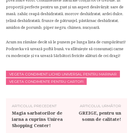
prea mare efort. Condimentele naturale conțin tot ce trebuie, în
proporții perfecte pentru un gust și un aspect desăvârșit: sare de
masă, zahăr, ceapă deshidratată, morcov deshidratat, ardei dulce,
țelină deshidratată, frunze de pătrunjel, păstârnac deshidratat,
amidon de porumb, piper negru, chimen, nucșoară.
Acum nu rămâne decât să le punem pe lunga lista de cumpărături!
Podravka vă urează poftă bună, va sfătuiește să consumați carne
cu moderație și va urează Sărbători fericite alături de cei dragi!
VEGETA CONDIMENT LICHID UNIVERSAL PENTRU MARINAR
VEGETA CONDIMENTE PENTRU CARTOFI
ARTICOLUL PRECEDENT
ARTICOLUL URMĂTOR
Magia sarbatorilor de
GREIGE, pentru un
iarna a cuprins Unirea
somn de calitate!
Shopping Center!