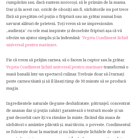
cumpărăm sau, dacă suntem norocoși, să le primim de la mama.
Dar și în acest caz, oricât de obosiți am fi, sărbătorile nu pot trece
fără să pregătim cel puțin o friptură sau un grătar numai bun
savurat alături de prieteni. Toți vrem să ne impresionăm
„audienţa” cu cele mai inspirate și deosebite fripturi aşa că vă
oferim un ajutor simplu și la îndemână:
Vegeta Condiment lichid
universal pentru marinare
.
Fie că vrem să prăjim carnea, să o facem la cuptor sau la grătar,
Vegeta Condiment lichid universal pentru marinare
transformă o
masă banală într-un spectacol culinar. Trebuie doar să-l turnați
peste carnea tăiată și să îl lăsați timp de 30 minute să se producă
magia.
Ingredientele naturale (legume deshidratate, pătrunjel, concentrat
de ananas dar și puțin zahăr) garantează o textură moale și un
gust deosebit care îți va rămâne în minte, făcând din masa de
sărbători o amintire plăcută și, mai târziu, o poveste. Condimentul
se folosește doar la marinat și nu înlocuiește lichidele de care ai