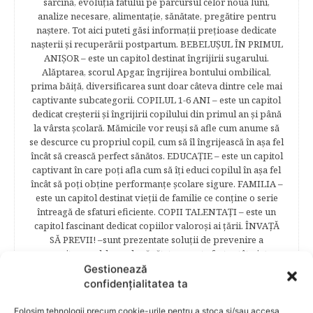
sarcină, evoluţia fătului pe parcursul celor nouă luni,
analize necesare, alimentaţie, sănătate, pregătire pentru
naştere. Tot aici puteti găsi informaţii preţioase dedicate
naşterii şi recuperării postpartum. BEBELUŞUL ÎN PRIMUL
ANIŞOR – este un capitol destinat îngrijirii sugarului.
Alăptarea, scorul Apgar, îngrijirea bontului ombilical,
prima băiţă, diversificarea sunt doar câteva dintre cele mai
captivante subcategorii. COPILUL 1-6 ANI – este un capitol
dedicat creşterii şi îngrijirii copilului din primul an şi până
la vârsta şcolară. Mămicile vor reuşi să afle cum anume să
se descurce cu propriul copil, cum să îl îngrijească în aşa fel
încât să crească perfect sănătos. EDUCAŢIE – este un capitol
captivant în care poţi afla cum să îţi educi copilul în aşa fel
încât să poţi obţine performanţe şcolare sigure. FAMILIA –
este un capitol destinat vieţii de familie ce conţine o serie
întreagă de sfaturi eficiente. COPII TALENTAŢI – este un
capitol fascinant dedicat copiilor valoroși ai țării. ÎNVAŢĂ
SĂ PREVII! –sunt prezentate soluţii de prevenire a
anumitor probleme de sănătate ce pot afecta atât viaţa
copiilor, cât şi pe cea a părinţilor.
Gestionează
confidențialitatea ta
Folosim tehnologii precum cookie-urile pentru a stoca și/sau accesa