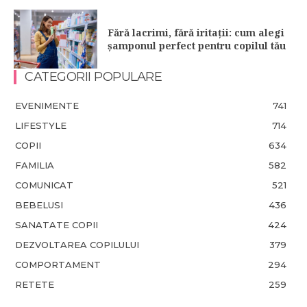
Fără lacrimi, fără iritații: cum alegi
șamponul perfect pentru copilul tău
CATEGORII POPULARE
EVENIMENTE
741
LIFESTYLE
714
COPII
634
FAMILIA
582
COMUNICAT
521
BEBELUSI
436
SANATATE COPII
424
DEZVOLTAREA COPILULUI
379
COMPORTAMENT
294
RETETE
259