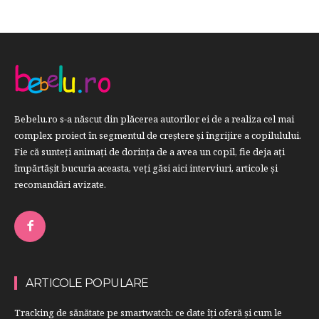
Bebelu.ro s-a născut din plăcerea autorilor ei de a realiza cel mai
complex proiect în segmentul de creştere şi îngrijire a copilulului.
Fie că sunteţi animaţi de dorinţa de a avea un copil, fie deja aţi
împărtăşit bucuria aceasta, veți găsi aici interviuri, articole şi
recomandări avizate.
ARTICOLE POPULARE
Tracking de sănătate pe smartwatch: ce date îți oferă și cum le