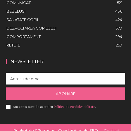
COMUNICAT
521
BEBELUSI
436
SANATATE COPII
424
DEZVOLTAREA COPILULUI
379
COMPORTAMENT
294
RETETE
259
NEWSLETTER
ABONARE
Am citit si sunt de acord cu
Politica de confidentialitate
.
Publicitate & Termeni și Condiții Articole SEO
Contact