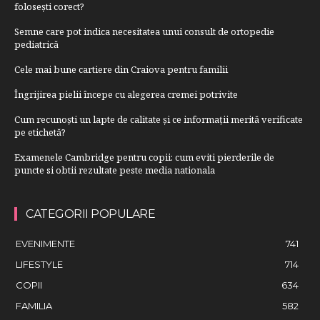
folosești corect?
Semne care pot indica necesitatea unui consult de ortopedie
pediatrică
Cele mai bune cartiere din Craiova pentru familii
Îngrijirea pielii începe cu alegerea cremei potrivite
Cum recunoști un lapte de calitate și ce informații merită verificate
pe etichetă?
Examenele Cambridge pentru copii: cum eviti pierderile de
puncte si obtii rezultate peste media nationala
CATEGORII POPULARE
EVENIMENTE
741
LIFESTYLE
714
COPII
634
FAMILIA
582