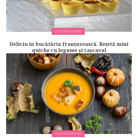
GASTRONOMIE
Deliciu în bucătăria franţuzească. Rețetă mini
quiche cu legume şi caşcaval
GASTRONOMIE