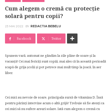
Cum alegem o cremă cu protecție
solară pentru copii?
23 MAI 2022
BY
REDACTIA BEBELU
Facebook
Twitter
Spunem vară, automat ne gândim la zile pline de soare și la
vacanță! Cei mai fericiți sunt copiii, mai ales că în această perioadă
scapă de grija școlii și pot petrece mai mult timp la joacă, în aer
liber.
Cei mici au nevoie de soare, principala sursă de vitamina D. Însă
pentru părinți intervine acum o altă grijă! Trebuie să fie atenți ca
cei mici să nu sufere arsuri solare. Iată cum alegem o cremă cu