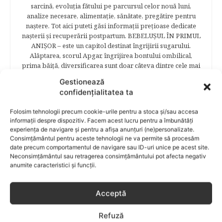
sarcină, evoluţia fătului pe parcursul celor nouă luni,
analize necesare, alimentaţie, sănătate, pregătire pentru
naştere. Tot aici puteti găsi informaţii preţioase dedicate
naşterii şi recuperării postpartum. BEBELUŞUL ÎN PRIMUL
ANIŞOR – este un capitol destinat îngrijirii sugarului.
Alăptarea, scorul Apgar, îngrijirea bontului ombilical,
prima băiţă, diversificarea sunt doar câteva dintre cele mai
captivante subcategorii. COPILUL 1-6 ANI – este un capitol
Gestionează
dedicat creşterii şi îngrijirii copilului din primul an şi până
confidențialitatea ta
la vârsta şcolară. Mămicile vor reuşi să afle cum anume să
se descurce cu propriul copil, cum să îl îngrijească în aşa fel
Folosim tehnologii precum cookie-urile pentru a stoca și/sau accesa
încât să crească perfect sănătos. EDUCAŢIE – este un capitol
informații despre dispozitiv. Facem acest lucru pentru a îmbunătăți
captivant în care poţi afla cum să îţi educi copilul în aşa fel
experiența de navigare și pentru a afișa anunțuri (ne)personalizate.
încât să poţi obţine performanţe şcolare sigure. FAMILIA –
Consimțământul pentru aceste tehnologii ne va permite să procesăm
este un capitol destinat vieţii de familie ce conţine o serie
date precum comportamentul de navigare sau ID-uri unice pe acest site.
întreagă de sfaturi eficiente. COPII TALENTAŢI – este un
Neconsimțământul sau retragerea consimțământului pot afecta negativ
capitol fascinant dedicat copiilor valoroși ai țării. ÎNVAŢĂ
anumite caracteristici și funcții.
SĂ PREVII! –sunt prezentate soluţii de prevenire a
anumitor probleme de sănătate ce pot afecta atât viaţa
Acceptă
copiilor, cât şi pe cea a părinţilor.
Refuză