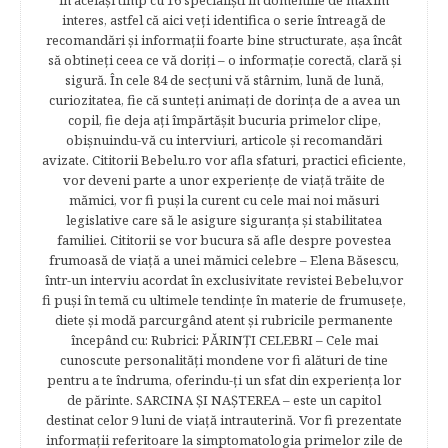
în acelaşi timp cu 16 specialişti în domeniile de maxim
interes, astfel că aici veţi identifica o serie întreagă de
recomandări şi informaţii foarte bine structurate, aşa încât
să obtineţi ceea ce vă doriţi – o informaţie corectă, clară şi
sigură. În cele 84 de secțuni vă stârnim, lună de lună,
curiozitatea, fie că sunteţi animaţi de dorinţa de a avea un
copil, fie deja aţi împărtăşit bucuria primelor clipe,
obişnuindu-vă cu interviuri, articole şi recomandări
avizate. Cititorii Bebelu.ro vor afla sfaturi, practici eficiente,
vor deveni parte a unor experienţe de viaţă trăite de
mămici, vor fi puşi la curent cu cele mai noi măsuri
legislative care să le asigure siguranţa şi stabilitatea
familiei. Cititorii se vor bucura să afle despre povestea
frumoasă de viață a unei mămici celebre – Elena Băsescu,
într-un interviu acordat în exclusivitate revistei Bebelu,vor
fi puşi în temă cu ultimele tendinţe în materie de frumuseţe,
diete şi modă parcurgând atent şi rubricile permanente
începând cu: Rubrici: PĂRINŢI CELEBRI – Cele mai
cunoscute personalităţi mondene vor fi alături de tine
pentru a te îndruma, oferindu-ţi un sfat din experienţa lor
de părinte. SARCINA ŞI NAŞTEREA – este un capitol
destinat celor 9 luni de viaţă intrauterină. Vor fi prezentate
informaţii referitoare la simptomatologia primelor zile de