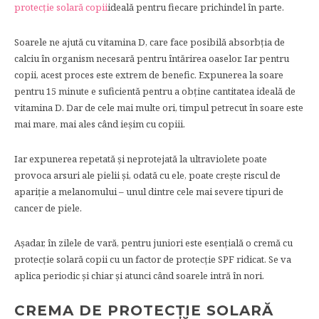
protecție solară copii
ideală pentru fiecare prichindel în parte.
Soarele ne ajută cu vitamina D, care face posibilă absorbția de
calciu în organism necesară pentru întărirea oaselor. Iar pentru
copii, acest proces este extrem de benefic. Expunerea la soare
pentru 15 minute e suficientă pentru a obține cantitatea ideală de
vitamina D. Dar de cele mai multe ori, timpul petrecut în soare este
mai mare, mai ales când ieșim cu copiii.
Iar expunerea repetată și neprotejată la ultraviolete poate
provoca arsuri ale pielii și, odată cu ele, poate crește riscul de
apariție a melanomului – unul dintre cele mai severe tipuri de
cancer de piele.
Așadar, în zilele de vară, pentru juniori este esențială o cremă cu
protecție solară copii cu un factor de protecție SPF ridicat. Se va
aplica periodic și chiar și atunci când soarele intră în nori.
CREMA DE PROTECȚIE SOLARĂ