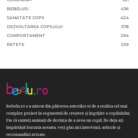
BEBELUSI
436
SANATATE COPII
424
DEZVOLTAREA COPILULUI
378
COMPORTAMENT
294
RETETE
259
Bebelu.ro s-a născut din plăcerea autorilor ei de a realiza cel mai
complex proiect în segmentul de creştere şi îngrijire a copilulului.
Fie că sunteţi animaţi de dorinţa de a avea un copil, fie deja aţi
împărtăşit bucuria aceasta, veți găsi aici interviuri, articole şi
recomandări avizate.