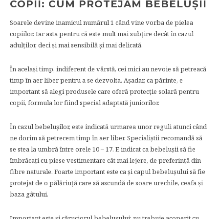
COPII: CUM PROTEJĂM BEBELUȘII
Soarele devine inamicul numărul 1 când vine vorba de pielea
copiilor. Iar asta pentru că este mult mai subțire decât în cazul
adulților, deci și mai sensibilă și mai delicată.
În același timp, indiferent de vârstă, cei mici au nevoie să petreacă
timp în aer liber pentru a se dezvolta. Așadar, ca părinte, e
important să alegi produsele care oferă protecție solară pentru
copii, formula lor fiind special adaptată juniorilor.
În cazul bebelușilor, este indicată urmarea unor reguli atunci când
ne dorim să petrecem timp în aer liber. Specialiștii recomandă să
se stea la umbră între orele 10 – 17. E indicat ca bebelușii să fie
îmbrăcați cu piese vestimentare cât mai lejere, de preferință din
fibre naturale. Foarte important este ca și capul bebelușului să fie
protejat de o pălăriuță care să ascundă de soare urechile, ceafa și
baza gâtului.
Important este și căruciorul bebelușului: nu trebuie acoperit cu