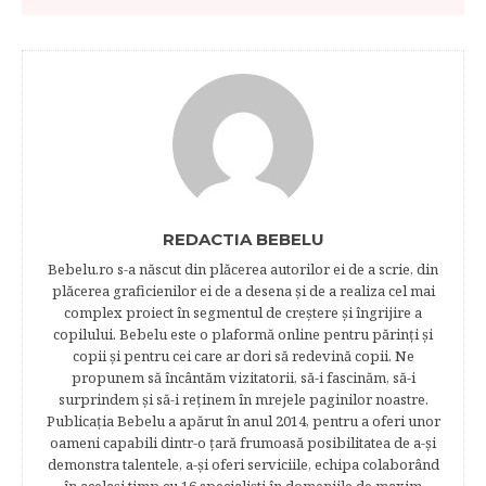
REDACTIA BEBELU
Bebelu.ro s-a născut din plăcerea autorilor ei de a scrie, din
plăcerea graficienilor ei de a desena şi de a realiza cel mai
complex proiect în segmentul de creştere şi îngrijire a
copilului. Bebelu este o plaformă online pentru părinţi şi
copii şi pentru cei care ar dori să redevină copii. Ne
propunem să încântăm vizitatorii, să-i fascinăm, să-i
surprindem şi să-i reţinem în mrejele paginilor noastre.​
Publicația Bebelu a apărut în anul 2014, pentru a oferi unor
oameni capabili dintr-o ţară frumoasă posibilitatea de a-şi
demonstra talentele, a-şi oferi serviciile, echipa colaborând