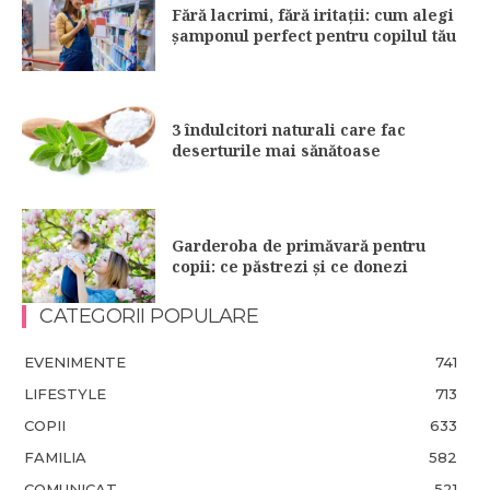
Fără lacrimi, fără iritații: cum alegi
șamponul perfect pentru copilul tău
3 îndulcitori naturali care fac
deserturile mai sănătoase
Garderoba de primăvară pentru
copii: ce păstrezi și ce donezi
CATEGORII POPULARE
EVENIMENTE
741
LIFESTYLE
713
COPII
633
FAMILIA
582
COMUNICAT
521