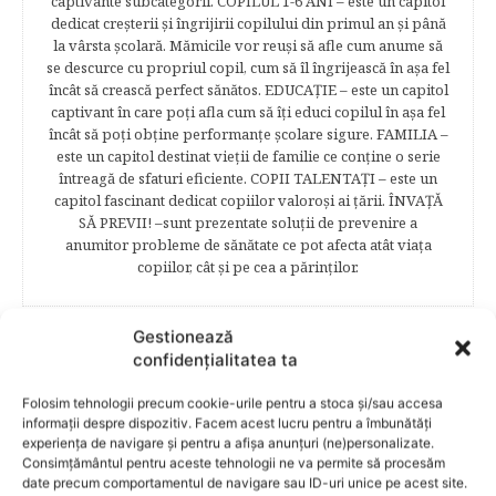
captivante subcategorii. COPILUL 1-6 ANI – este un capitol
dedicat creşterii şi îngrijirii copilului din primul an şi până
la vârsta şcolară. Mămicile vor reuşi să afle cum anume să
se descurce cu propriul copil, cum să îl îngrijească în aşa fel
încât să crească perfect sănătos. EDUCAŢIE – este un capitol
captivant în care poţi afla cum să îţi educi copilul în aşa fel
încât să poţi obţine performanţe şcolare sigure. FAMILIA –
este un capitol destinat vieţii de familie ce conţine o serie
întreagă de sfaturi eficiente. COPII TALENTAŢI – este un
capitol fascinant dedicat copiilor valoroși ai țării. ÎNVAŢĂ
SĂ PREVII! –sunt prezentate soluţii de prevenire a
anumitor probleme de sănătate ce pot afecta atât viaţa
copiilor, cât şi pe cea a părinţilor.
Gestionează
confidențialitatea ta
RELATED POSTS
Folosim tehnologii precum cookie-urile pentru a stoca și/sau accesa
informații despre dispozitiv. Facem acest lucru pentru a îmbunătăți
experiența de navigare și pentru a afișa anunțuri (ne)personalizate.
Consimțământul pentru aceste tehnologii ne va permite să procesăm
date precum comportamentul de navigare sau ID-uri unice pe acest site.