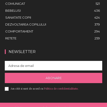
COMUNICAT
521
BEBELUSI
436
SANATATE COPII
424
DEZVOLTAREA COPILULUI
379
COMPORTAMENT
294
RETETE
259
NEWSLETTER
ABONARE
Am citit si sunt de acord cu
Politica de confidentialitate
.