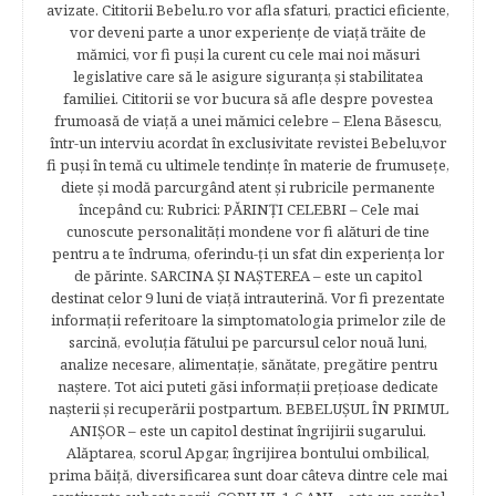
avizate. Cititorii Bebelu.ro vor afla sfaturi, practici eficiente,
vor deveni parte a unor experienţe de viaţă trăite de
mămici, vor fi puşi la curent cu cele mai noi măsuri
legislative care să le asigure siguranţa şi stabilitatea
familiei. Cititorii se vor bucura să afle despre povestea
frumoasă de viață a unei mămici celebre – Elena Băsescu,
într-un interviu acordat în exclusivitate revistei Bebelu,vor
fi puşi în temă cu ultimele tendinţe în materie de frumuseţe,
diete şi modă parcurgând atent şi rubricile permanente
începând cu: Rubrici: PĂRINŢI CELEBRI – Cele mai
cunoscute personalităţi mondene vor fi alături de tine
pentru a te îndruma, oferindu-ţi un sfat din experienţa lor
de părinte. SARCINA ŞI NAŞTEREA – este un capitol
destinat celor 9 luni de viaţă intrauterină. Vor fi prezentate
informaţii referitoare la simptomatologia primelor zile de
sarcină, evoluţia fătului pe parcursul celor nouă luni,
analize necesare, alimentaţie, sănătate, pregătire pentru
naştere. Tot aici puteti găsi informaţii preţioase dedicate
naşterii şi recuperării postpartum. BEBELUŞUL ÎN PRIMUL
ANIŞOR – este un capitol destinat îngrijirii sugarului.
Alăptarea, scorul Apgar, îngrijirea bontului ombilical,
prima băiţă, diversificarea sunt doar câteva dintre cele mai