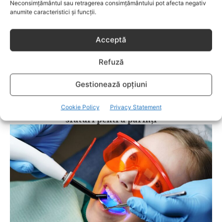
Neconsimțământul sau retragerea consimțământului pot afecta negativ
anumite caracteristici și funcții.
Acceptă
Refuză
Gestionează opțiuni
DINTI DE LAPTE
Cookie Policy
Privacy Statement
Cum să îngrijești corect dinții de lapte:
sfaturi pentru părinți