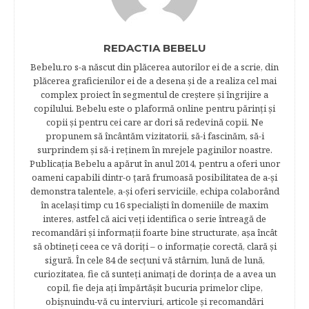
REDACTIA BEBELU
Bebelu.ro s-a născut din plăcerea autorilor ei de a scrie, din
plăcerea graficienilor ei de a desena şi de a realiza cel mai
complex proiect în segmentul de creştere şi îngrijire a
copilului. Bebelu este o plaformă online pentru părinţi şi
copii şi pentru cei care ar dori să redevină copii. Ne
propunem să încântăm vizitatorii, să-i fascinăm, să-i
surprindem şi să-i reţinem în mrejele paginilor noastre.​
Publicația Bebelu a apărut în anul 2014, pentru a oferi unor
oameni capabili dintr-o ţară frumoasă posibilitatea de a-şi
demonstra talentele, a-şi oferi serviciile, echipa colaborând
în acelaşi timp cu 16 specialişti în domeniile de maxim
interes, astfel că aici veţi identifica o serie întreagă de
recomandări şi informaţii foarte bine structurate, aşa încât
să obtineţi ceea ce vă doriţi – o informaţie corectă, clară şi
sigură. În cele 84 de secțuni vă stârnim, lună de lună,
curiozitatea, fie că sunteţi animaţi de dorinţa de a avea un
copil, fie deja aţi împărtăşit bucuria primelor clipe,
obişnuindu-vă cu interviuri, articole şi recomandări