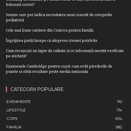
folosești corect?
Semne care pot indica necesitatea unui consult de ortopedie
pediatrică
Cele mai bune cartiere din Craiova pentru familii
Îngrijirea pielii începe cu alegerea cremei potrivite
Cum recunoști un lapte de calitate și ce informații merită verificate
pe etichetă?
Examenele Cambridge pentru copii: cum eviti pierderile de
puncte si obtii rezultate peste media nationala
CATEGORII POPULARE
EVENIMENTE
741
LIFESTYLE
714
COPII
634
FAMILIA
582