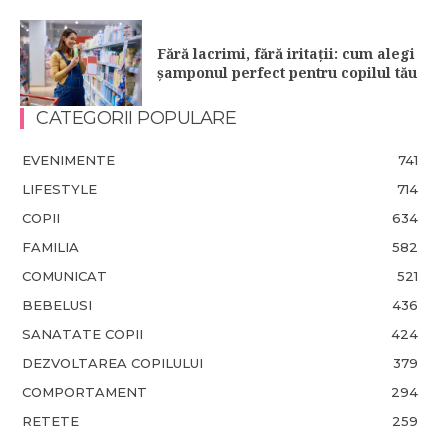
Fără lacrimi, fără iritații: cum alegi
șamponul perfect pentru copilul tău
CATEGORII POPULARE
EVENIMENTE
741
LIFESTYLE
714
COPII
634
FAMILIA
582
COMUNICAT
521
BEBELUSI
436
SANATATE COPII
424
DEZVOLTAREA COPILULUI
379
COMPORTAMENT
294
RETETE
259