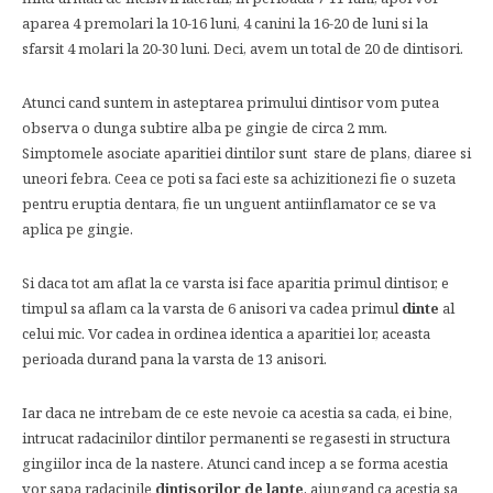
aparea 4 premolari la 10-16 luni, 4 canini la 16-20 de luni si la
sfarsit 4 molari la 20-30 luni. Deci, avem un total de 20 de dintisori.
Atunci cand suntem in asteptarea primului dintisor vom putea
observa o dunga subtire alba pe gingie de circa 2 mm.
Simptomele asociate aparitiei dintilor sunt stare de plans, diaree si
uneori febra. Ceea ce poti sa faci este sa achizitionezi fie o suzeta
pentru eruptia dentara, fie un unguent antiinflamator ce se va
aplica pe gingie.
Si daca tot am aflat la ce varsta isi face aparitia primul dintisor, e
timpul sa aflam ca la varsta de 6 anisori va cadea primul
dinte
al
celui mic. Vor cadea in ordinea identica a aparitiei lor, aceasta
perioada durand pana la varsta de 13 anisori.
Iar daca ne intrebam de ce este nevoie ca acestia sa cada, ei bine,
intrucat radacinilor dintilor permanenti se regasesti in structura
gingiilor inca de la nastere. Atunci cand incep a se forma acestia
vor sapa radacinile
dintisorilor de lapte
, ajungand ca acestia sa