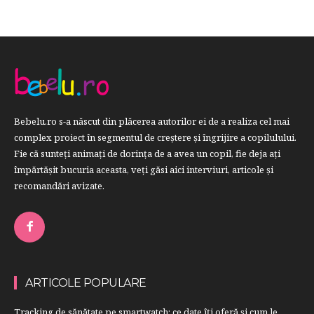
Bebelu.ro s-a născut din plăcerea autorilor ei de a realiza cel mai
complex proiect în segmentul de creştere şi îngrijire a copilulului.
Fie că sunteţi animaţi de dorinţa de a avea un copil, fie deja aţi
împărtăşit bucuria aceasta, veți găsi aici interviuri, articole şi
recomandări avizate.
ARTICOLE POPULARE
Tracking de sănătate pe smartwatch: ce date îți oferă și cum le