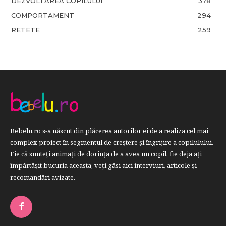
DEZVOLTAREA COPILULUI
378
COMPORTAMENT
294
RETETE
259
Bebelu.ro s-a născut din plăcerea autorilor ei de a realiza cel mai
complex proiect în segmentul de creştere şi îngrijire a copilulului.
Fie că sunteţi animaţi de dorinţa de a avea un copil, fie deja aţi
împărtăşit bucuria aceasta, veți găsi aici interviuri, articole şi
recomandări avizate.