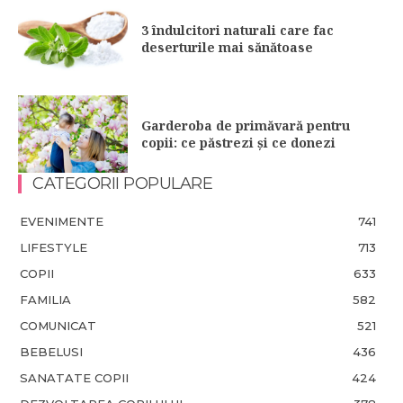
3 îndulcitori naturali care fac
deserturile mai sănătoase
Garderoba de primăvară pentru
copii: ce păstrezi și ce donezi
CATEGORII POPULARE
EVENIMENTE
741
LIFESTYLE
713
COPII
633
FAMILIA
582
COMUNICAT
521
BEBELUSI
436
SANATATE COPII
424