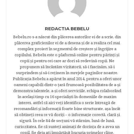
REDACTIA BEBELU
Bebelu.ro s-a născut din plăcerea autorilor ei de a scrie, din
plăcerea graficienilor ei de a desena şi de a realiza cel mai
complex proiect în segmentul de creştere şi îngrijire a
copilului. Bebelu este o plaformă online pentru părinţi şi
copii şi pentru cei care ar dori să redevină copii. Ne
propunem să încântăm vizitatorii, să-i fascinăm, să-i
surprindem şi să-i reţinem în mrejele paginilor noastre.​
Publicația Bebelu a apărut în anul 2014, pentru a oferi unor
oameni capabili dintr-o ţară frumoasă posibilitatea de a-şi
demonstra talentele, a-şi oferi serviciile, echipa colaborând
în acelaşi timp cu 16 specialişti în domeniile de maxim
interes, astfel că aici veţi identifica o serie întreagă de
recomandări şi informaţii foarte bine structurate, aşa încât
să obtineţi ceea ce vă doriţi – o informaţie corectă, clară şi
sigură. În cele 84 de secțuni vă stârnim, lună de lună,
curiozitatea, fie că sunteţi animaţi de dorinţa de a avea un
copil, fie deja aţi împărtăşit bucuria primelor clipe,