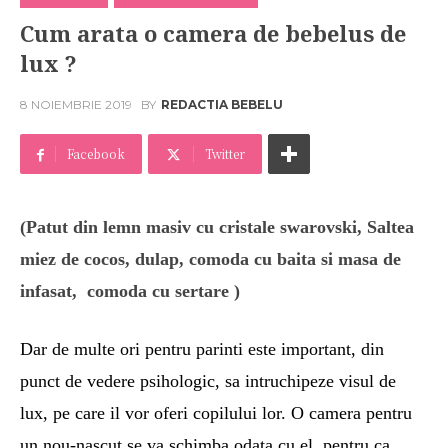
Cum arata o camera de bebelus de
lux ?
8 NOIEMBRIE 2019
BY
REDACTIA BEBELU
Facebook
Twitter
(Patut din lemn masiv cu cristale swarovski, Saltea
miez de cocos, dulap, comoda cu baita si masa de
infasat, comoda cu sertare )
Dar de multe ori pentru parinti este important, din
punct de vedere psihologic, sa intruchipeze visul de
lux, pe care il vor oferi copilului lor. O camera pentru
un nou-nascut se va schimba odata cu el, pentru ca