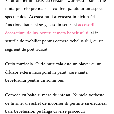
Patut din lemn masiv cu cristale swarovski – strasurile
imita pietrele pretioase si confera patutului un aspect
spectaculos. Acestea nu ii afecteaza in niciun fel
functionalitatea si se gasesc in seturi si
accesorii si
decoratiuni de lux pentru camera bebelusului
si in
seturile de mobilier pentru camera bebelusului, cu un
segment de pret ridicat.
Cutia muzicala. Cutia muzicala este un player cu un
difuzor extern incorporat in patut, care canta
bebelusului pentru un somn bun.
Comoda cu baita si masa de infasat. Numele vorbește
de la sine: un astfel de mobilier iti permite să efectuezi
baia bebelușilor, pe lângă diverse proceduri