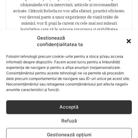
obişnuindu-vă cu interviuri, articole şi recomandări
avizate. Cititorii Bebelu.ro vor afla sfaturi, practici eficiente,
vor deveni parte a unor experienţe de viaţă trăite de
mămici, vor fi puşi la curent cu cele mai noi măsuri
legislative care să le asigure siguranţa şi stabilitatea
familiei. Cititorii se vor bucura să afle despre povestea
Gestionează
frumoasă de viață a unei mămici celebre – Elena Băsescu,
confidențialitatea ta
într-un interviu acordat în exclusivitate revistei Bebelu,vor
fi puşi în temă cu ultimele tendinţe în materie de frumuseţe,
Folosim tehnologii precum cookie-urile pentru a stoca și/sau accesa
diete şi modă parcurgând atent şi rubricile permanente
informații despre dispozitiv. Facem acest lucru pentru a îmbunătăți
începând cu: Rubrici: PĂRINŢI CELEBRI – Cele mai
experiența de navigare și pentru a afișa anunțuri (ne)personalizate.
cunoscute personalităţi mondene vor fi alături de tine
Consimțământul pentru aceste tehnologii ne va permite să procesăm
pentru a te îndruma, oferindu-ţi un sfat din experienţa lor
date precum comportamentul de navigare sau ID-uri unice pe acest site.
Neconsimțământul sau retragerea consimțământului pot afecta negativ
de părinte. SARCINA ŞI NAŞTEREA – este un capitol
anumite caracteristici și funcții.
destinat celor 9 luni de viaţă intrauterină. Vor fi prezentate
informaţii referitoare la simptomatologia primelor zile de
sarcină, evoluţia fătului pe parcursul celor nouă luni,
Acceptă
analize necesare, alimentaţie, sănătate, pregătire pentru
naştere. Tot aici puteti găsi informaţii preţioase dedicate
Refuză
naşterii şi recuperării postpartum. BEBELUŞUL ÎN PRIMUL
ANIŞOR – este un capitol destinat îngrijirii sugarului.
Alăptarea, scorul Apgar, îngrijirea bontului ombilical,
Gestionează opțiuni