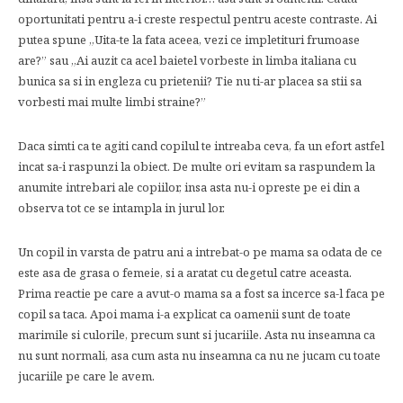
oportunitati pentru a-i creste respectul pentru aceste contraste. Ai
putea spune „Uita-te la fata aceea, vezi ce impletituri frumoase
are?” sau „Ai auzit ca acel baietel vorbeste in limba italiana cu
bunica sa si in engleza cu prietenii? Tie nu ti-ar placea sa stii sa
vorbesti mai multe limbi straine?”
Daca simti ca te agiti cand copilul te intreaba ceva, fa un efort astfel
incat sa-i raspunzi la obiect. De multe ori evitam sa raspundem la
anumite intrebari ale copiilor, insa asta nu-i opreste pe ei din a
observa tot ce se intampla in jurul lor.
Un copil in varsta de patru ani a intrebat-o pe mama sa odata de ce
este asa de grasa o femeie, si a aratat cu degetul catre aceasta.
Prima reactie pe care a avut-o mama sa a fost sa incerce sa-l faca pe
copil sa taca. Apoi mama i-a explicat ca oamenii sunt de toate
marimile si culorile, precum sunt si jucariile. Asta nu inseamna ca
nu sunt normali, asa cum asta nu inseamna ca nu ne jucam cu toate
jucariile pe care le avem.