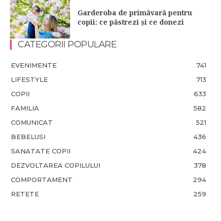
Garderoba de primăvară pentru
copii: ce păstrezi și ce donezi
CATEGORII POPULARE
EVENIMENTE
741
LIFESTYLE
713
COPII
633
FAMILIA
582
COMUNICAT
521
BEBELUSI
436
SANATATE COPII
424
DEZVOLTAREA COPILULUI
378
COMPORTAMENT
294
RETETE
259