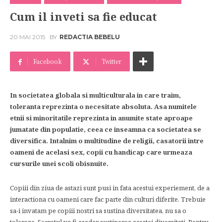
Cum il inveti sa fie educat
20 MAI 2015
BY
REDACTIA BEBELU
Facebook
Twitter
In societatea globala si multiculturala in care traim,
toleranta reprezinta o necesitate absoluta. Asa numitele
etnii si minoritatile reprezinta in anumite state aproape
jumatate din populatie, ceea ce inseamna ca societatea se
diversifica. Intalnim o multitudine de religii, casatorii intre
oameni de acelasi sex, copii cu handicap care urmeaza
cursurile unei scoli obisnuite.
Copiii din ziua de astazi sunt pusi in fata acestui experiement, de a
interactiona cu oameni care fac parte din culturi diferite. Trebuie
sa-i invatam pe copiii nostri sa sustina diversitatea, nu sa o