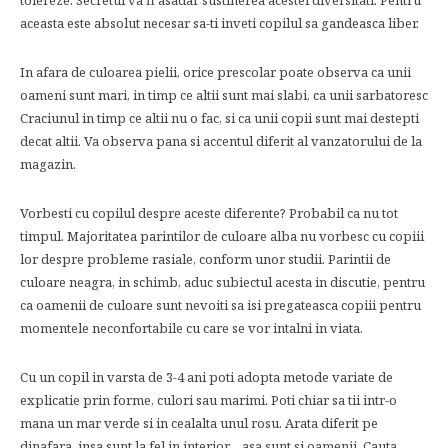
tolereze. Secretul va fi asadar sustinerea acestei diversitati. Pentru
aceasta este absolut necesar sa-ti inveti copilul sa gandeasca liber.
In afara de culoarea pielii, orice prescolar poate observa ca unii
oameni sunt mari, in timp ce altii sunt mai slabi, ca unii sarbatoresc
Craciunul in timp ce altii nu o fac, si ca unii copii sunt mai destepti
decat altii. Va observa pana si accentul diferit al vanzatorului de la
magazin.
Vorbesti cu copilul despre aceste diferente? Probabil ca nu tot
timpul. Majoritatea parintilor de culoare alba nu vorbesc cu copiii
lor despre probleme rasiale, conform unor studii. Parintii de
culoare neagra, in schimb, aduc subiectul acesta in discutie, pentru
ca oamenii de culoare sunt nevoiti sa isi pregateasca copiii pentru
momentele neconfortabile cu care se vor intalni in viata.
Cu un copil in varsta de 3-4 ani poti adopta metode variate de
explicatie prin forme, culori sau marimi. Poti chiar sa tii intr-o
mana un mar verde si in cealalta unul rosu. Arata diferit pe
dinafara, insa sunt la fel in interior… asa sunt si oamenii. Cauta