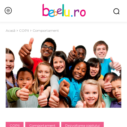
Acasă
COPII
Comportament
COPII
Comportament
Dezvoltarea copilului