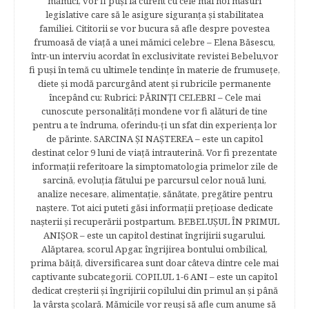
mămici, vor fi puşi la curent cu cele mai noi măsuri
legislative care să le asigure siguranţa şi stabilitatea
familiei. Cititorii se vor bucura să afle despre povestea
frumoasă de viață a unei mămici celebre – Elena Băsescu,
într-un interviu acordat în exclusivitate revistei Bebelu,vor
fi puşi în temă cu ultimele tendinţe în materie de frumuseţe,
diete şi modă parcurgând atent şi rubricile permanente
începând cu: Rubrici: PĂRINŢI CELEBRI – Cele mai
cunoscute personalităţi mondene vor fi alături de tine
pentru a te îndruma, oferindu-ţi un sfat din experienţa lor
de părinte. SARCINA ŞI NAŞTEREA – este un capitol
destinat celor 9 luni de viaţă intrauterină. Vor fi prezentate
informaţii referitoare la simptomatologia primelor zile de
sarcină, evoluţia fătului pe parcursul celor nouă luni,
analize necesare, alimentaţie, sănătate, pregătire pentru
naştere. Tot aici puteti găsi informaţii preţioase dedicate
naşterii şi recuperării postpartum. BEBELUŞUL ÎN PRIMUL
ANIŞOR – este un capitol destinat îngrijirii sugarului.
Alăptarea, scorul Apgar, îngrijirea bontului ombilical,
prima băiţă, diversificarea sunt doar câteva dintre cele mai
captivante subcategorii. COPILUL 1-6 ANI – este un capitol
dedicat creşterii şi îngrijirii copilului din primul an şi până
la vârsta şcolară. Mămicile vor reuşi să afle cum anume să