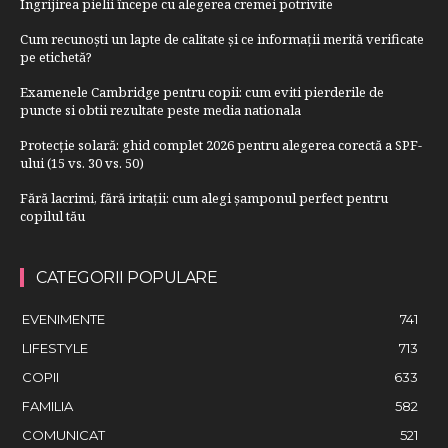
Îngrijirea pielii începe cu alegerea cremei potrivite
Cum recunoști un lapte de calitate și ce informații merită verificate
pe etichetă?
Examenele Cambridge pentru copii: cum eviti pierderile de
puncte si obtii rezultate peste media nationala
Protecție solară: ghid complet 2026 pentru alegerea corectă a SPF-
ului (15 vs. 30 vs. 50)
Fără lacrimi, fără iritații: cum alegi șamponul perfect pentru
copilul tău
CATEGORII POPULARE
EVENIMENTE
741
LIFESTYLE
713
COPII
633
FAMILIA
582
COMUNICAT
521