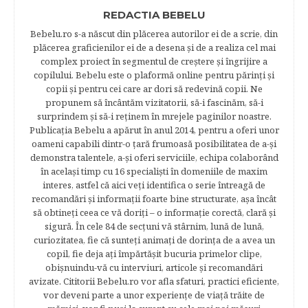
REDACTIA BEBELU
Bebelu.ro s-a născut din plăcerea autorilor ei de a scrie, din
plăcerea graficienilor ei de a desena şi de a realiza cel mai
complex proiect în segmentul de creştere şi îngrijire a
copilului. Bebelu este o plaformă online pentru părinţi şi
copii şi pentru cei care ar dori să redevină copii. Ne
propunem să încântăm vizitatorii, să-i fascinăm, să-i
surprindem şi să-i reţinem în mrejele paginilor noastre.​
Publicația Bebelu a apărut în anul 2014, pentru a oferi unor
oameni capabili dintr-o ţară frumoasă posibilitatea de a-şi
demonstra talentele, a-şi oferi serviciile, echipa colaborând
în acelaşi timp cu 16 specialişti în domeniile de maxim
interes, astfel că aici veţi identifica o serie întreagă de
recomandări şi informaţii foarte bine structurate, aşa încât
să obtineţi ceea ce vă doriţi – o informaţie corectă, clară şi
sigură. În cele 84 de secțuni vă stârnim, lună de lună,
curiozitatea, fie că sunteţi animaţi de dorinţa de a avea un
copil, fie deja aţi împărtăşit bucuria primelor clipe,
obişnuindu-vă cu interviuri, articole şi recomandări
avizate. Cititorii Bebelu.ro vor afla sfaturi, practici eficiente,
vor deveni parte a unor experienţe de viaţă trăite de