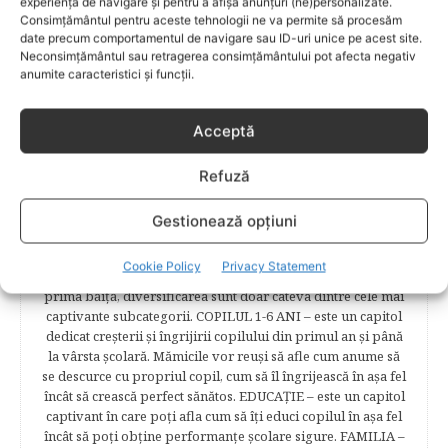
experiența de navigare și pentru a afișa anunțuri (ne)personalizate.
fi puşi în temă cu ultimele tendinţe în materie de frumuseţe,
Consimțământul pentru aceste tehnologii ne va permite să procesăm
diete şi modă parcurgând atent şi rubricile permanente
date precum comportamentul de navigare sau ID-uri unice pe acest site.
începând cu: Rubrici: PĂRINŢI CELEBRI – Cele mai
Neconsimțământul sau retragerea consimțământului pot afecta negativ
anumite caracteristici și funcții.
cunoscute personalităţi mondene vor fi alături de tine
pentru a te îndruma, oferindu-ţi un sfat din experienţa lor
de părinte. SARCINA ŞI NAŞTEREA – este un capitol
Acceptă
destinat celor 9 luni de viaţă intrauterină. Vor fi prezentate
informaţii referitoare la simptomatologia primelor zile de
Refuză
sarcină, evoluţia fătului pe parcursul celor nouă luni,
analize necesare, alimentaţie, sănătate, pregătire pentru
naştere. Tot aici puteti găsi informaţii preţioase dedicate
Gestionează opțiuni
naşterii şi recuperării postpartum. BEBELUŞUL ÎN PRIMUL
ANIŞOR – este un capitol destinat îngrijirii sugarului.
Cookie Policy
Privacy Statement
Alăptarea, scorul Apgar, îngrijirea bontului ombilical,
prima băiţă, diversificarea sunt doar câteva dintre cele mai
captivante subcategorii. COPILUL 1-6 ANI – este un capitol
dedicat creşterii şi îngrijirii copilului din primul an şi până
la vârsta şcolară. Mămicile vor reuşi să afle cum anume să
se descurce cu propriul copil, cum să îl îngrijească în aşa fel
încât să crească perfect sănătos. EDUCAŢIE – este un capitol
captivant în care poţi afla cum să îţi educi copilul în aşa fel
încât să poţi obţine performanţe şcolare sigure. FAMILIA –