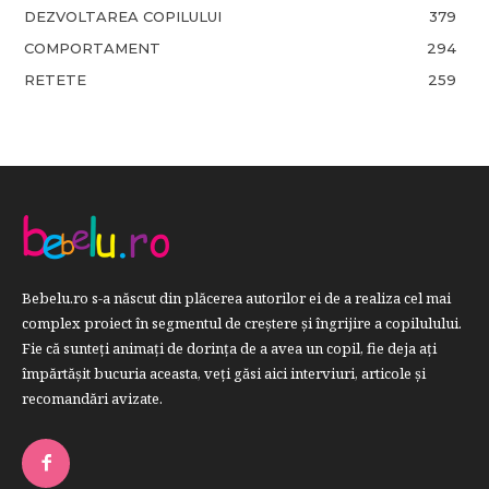
DEZVOLTAREA COPILULUI
379
COMPORTAMENT
294
RETETE
259
Bebelu.ro s-a născut din plăcerea autorilor ei de a realiza cel mai
complex proiect în segmentul de creştere şi îngrijire a copilulului.
Fie că sunteţi animaţi de dorinţa de a avea un copil, fie deja aţi
împărtăşit bucuria aceasta, veți găsi aici interviuri, articole şi
recomandări avizate.