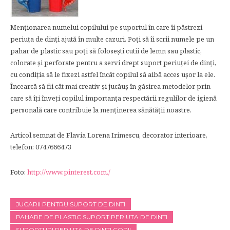
Menţionarea numelui copilului pe suportul în care îi păstrezi
periuţa de dinţi ajută în multe cazuri. Poţi să îi scrii numele pe un
pahar de plastic sau poţi să foloseşti cutii de lemn sau plastic,
colorate şi perforate pentru a servi drept suport periuţei de dinţi,
cu condiţia să le fixezi astfel încât copilul să aibă acces uşor la ele.
Încearcă să fii cât mai creativ şi jucăuş în găsirea metodelor prin
care să îţi înveţi copilul importanța respectării regulilor de igienă
personală care contribuie la menţinerea sănătăţii noastre.
Articol semnat de Flavia Lorena Irimescu, decorator interioare,
telefon: 0747666473
Foto:
http://www.pinterest.com./
JUCARII PENTRU SUPORT DE DINTI
PAHARE DE PLASTIC SUPORT PERIUTA DE DINTI
SUPORTURI PERIUTA DE DINTI COPII