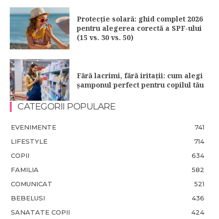
Protecție solară: ghid complet 2026
pentru alegerea corectă a SPF-ului
(15 vs. 30 vs. 50)
Fără lacrimi, fără iritații: cum alegi
șamponul perfect pentru copilul tău
CATEGORII POPULARE
EVENIMENTE
741
LIFESTYLE
714
COPII
634
FAMILIA
582
COMUNICAT
521
BEBELUSI
436
SANATATE COPII
424