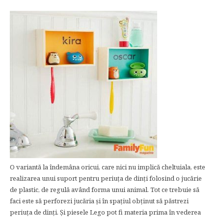
O variantă la îndemâna oricui, care nici nu implică cheltuiala, este
realizarea unui suport pentru periuţa de dinţi folosind o jucărie
de plastic, de regulă având forma unui animal. Tot ce trebuie să
faci este să perforezi jucăria şi în spaţiul obţinut să păstrezi
periuţa de dinţi. Şi piesele Lego pot fi materia prima în vederea