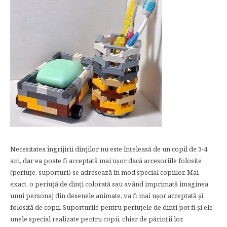
Necesitatea îngrijirii dinţilor nu este înţeleasă de un copil de 3-4
ani, dar ea poate fi acceptată mai uşor dacă accesoriile folosite
(periuțe, suporturi) se adresează în mod special copiilor. Mai
exact, o periuţă de dinţi colorată sau având imprimată imaginea
unui personaj din desenele animate, va fi mai uşor acceptată şi
folosită de copii. Suporturile pentru periuţele de dinţi pot fi şi ele
unele special realizate pentru copii, chiar de părinţii lor.