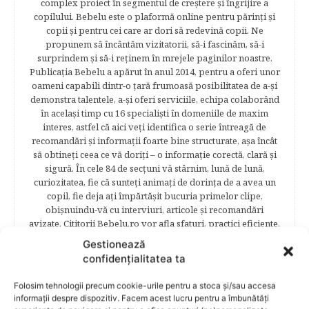
complex proiect în segmentul de creştere şi îngrijire a
copilului. Bebelu este o plaformă online pentru părinţi şi
copii şi pentru cei care ar dori să redevină copii. Ne
propunem să încântăm vizitatorii, să-i fascinăm, să-i
surprindem şi să-i reţinem în mrejele paginilor noastre.​
Publicația Bebelu a apărut în anul 2014, pentru a oferi unor
oameni capabili dintr-o ţară frumoasă posibilitatea de a-şi
demonstra talentele, a-şi oferi serviciile, echipa colaborând
în acelaşi timp cu 16 specialişti în domeniile de maxim
interes, astfel că aici veţi identifica o serie întreagă de
recomandări şi informaţii foarte bine structurate, aşa încât
să obtineţi ceea ce vă doriţi – o informaţie corectă, clară şi
sigură. În cele 84 de secțuni vă stârnim, lună de lună,
curiozitatea, fie că sunteţi animaţi de dorinţa de a avea un
copil, fie deja aţi împărtăşit bucuria primelor clipe,
obişnuindu-vă cu interviuri, articole şi recomandări
avizate. Cititorii Bebelu.ro vor afla sfaturi, practici eficiente,
vor deveni parte a unor experienţe de viaţă trăite de
Gestionează
mămici, vor fi puşi la curent cu cele mai noi măsuri
confidențialitatea ta
legislative care să le asigure siguranţa şi stabilitatea
familiei. Cititorii se vor bucura să afle despre povestea
Folosim tehnologii precum cookie-urile pentru a stoca și/sau accesa
frumoasă de viață a unei mămici celebre – Elena Băsescu,
informații despre dispozitiv. Facem acest lucru pentru a îmbunătăți
într-un interviu acordat în exclusivitate revistei Bebelu,vor