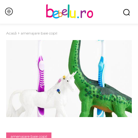
Acasă
amenajare baie copil
amenajare baie copil