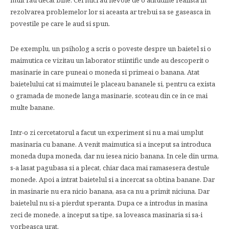
mult rau decat bine. Cei mici au nevoie de o atitudine realista in
rezolvarea problemelor lor si aceasta ar trebui sa se gaseasca in
povestile pe care le aud si spun.
De exemplu, un psiholog a scris o poveste despre un baietel si o
maimutica ce vizitau un laborator stiintific unde au descoperit o
masinarie in care puneai o moneda si primeai o banana. Atat
baietelului cat si maimutei le placeau bananele si, pentru ca exista
o gramada de monede langa masinarie, scoteau din ce in ce mai
multe banane.
Intr-o zi cercetatorul a facut un experiment si nu a mai umplut
masinaria cu banane. A venit maimutica si a inceput sa introduca
moneda dupa moneda, dar nu iesea nicio banana. In cele din urma,
s-a lasat pagubasa si a plecat, chiar daca mai ramasesera destule
monede. Apoi a intrat baietelul si a incercat sa obtina banane. Dar
in masinarie nu era nicio banana, asa ca nu a primit niciuna. Dar
baietelul nu si-a pierdut speranta. Dupa ce a introdus in masina
zeci de monede, a inceput sa tipe, sa loveasca masinaria si sa-i
vorbeasca urat.