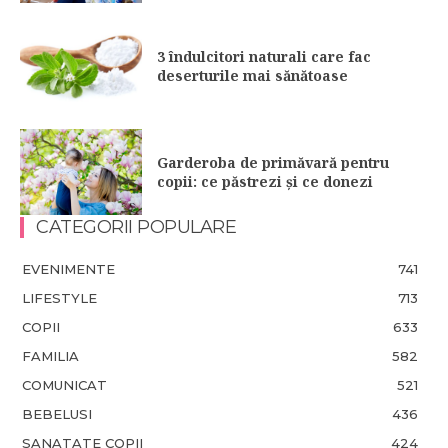
3 îndulcitori naturali care fac
deserturile mai sănătoase
Garderoba de primăvară pentru
copii: ce păstrezi și ce donezi
CATEGORII POPULARE
EVENIMENTE
741
LIFESTYLE
713
COPII
633
FAMILIA
582
COMUNICAT
521
BEBELUSI
436
SANATATE COPII
424