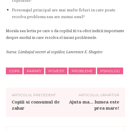
copilului?
Personajul principal are mai multe feluri in care poate
rezolva problema sau are numai unul?
Morala sau lectia pe care o da copilul iti va oferi indicii importante
despre modul in care rezolva el insusi problemele.
Sursa: Limbajul secret al copiilor, Lawrence E. Shapiro
COPII
PARINTI
POVESTI
PROBLEME
PSIHOLOG
ARTICOLUL PRECEDENT
ARTICOLUL URMĂTOR
Copiii si consumul de
Ajuta-ma… lumea este
zahar
prea mare!