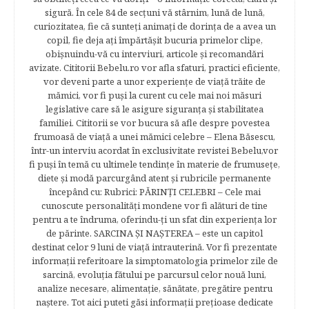
sigură. În cele 84 de secțuni vă stârnim, lună de lună,
curiozitatea, fie că sunteţi animaţi de dorinţa de a avea un
copil, fie deja aţi împărtăşit bucuria primelor clipe,
obişnuindu-vă cu interviuri, articole şi recomandări
avizate. Cititorii Bebelu.ro vor afla sfaturi, practici eficiente,
vor deveni parte a unor experienţe de viaţă trăite de
mămici, vor fi puşi la curent cu cele mai noi măsuri
legislative care să le asigure siguranţa şi stabilitatea
familiei. Cititorii se vor bucura să afle despre povestea
frumoasă de viață a unei mămici celebre – Elena Băsescu,
într-un interviu acordat în exclusivitate revistei Bebelu,vor
fi puşi în temă cu ultimele tendinţe în materie de frumuseţe,
diete şi modă parcurgând atent şi rubricile permanente
începând cu: Rubrici: PĂRINŢI CELEBRI – Cele mai
cunoscute personalităţi mondene vor fi alături de tine
pentru a te îndruma, oferindu-ţi un sfat din experienţa lor
de părinte. SARCINA ŞI NAŞTEREA – este un capitol
destinat celor 9 luni de viaţă intrauterină. Vor fi prezentate
informaţii referitoare la simptomatologia primelor zile de
sarcină, evoluţia fătului pe parcursul celor nouă luni,
analize necesare, alimentaţie, sănătate, pregătire pentru
naştere. Tot aici puteti găsi informaţii preţioase dedicate