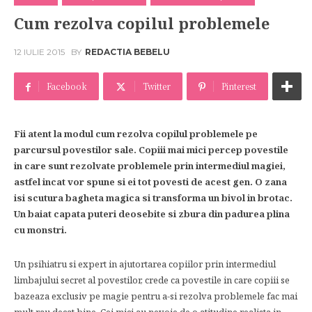
Cum rezolva copilul problemele
12 IULIE 2015
BY
REDACTIA BEBELU
Facebook
Twitter
Pinterest
Fii atent la modul cum rezolva copilul problemele pe
parcursul povestilor sale. Copiii mai mici percep povestile
in care sunt rezolvate problemele prin intermediul magiei,
astfel incat vor spune si ei tot povesti de acest gen. O zana
isi scutura bagheta magica si transforma un bivol in brotac.
Un baiat capata puteri deosebite si zbura din padurea plina
cu monstri.
Un psihiatru si expert in ajutortarea copiilor prin intermediul
limbajului secret al povestilor, crede ca povestile in care copiii se
bazeaza exclusiv pe magie pentru a-si rezolva problemele fac mai