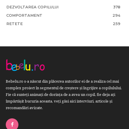
DEZVOLTAREA COPILULUI
378
COMPORTAMENT
294
RETETE
259
Bebelu.ro s-a născut din plăcerea autorilor ei de a realiza cel mai
complex proiect în segmentul de creştere şi îngrijire a copilulului.
Fie că sunteţi animaţi de dorinţa de a avea un copil, fie deja aţi
împărtăşit bucuria aceasta, veți găsi aici interviuri, articole şi
recomandări avizate.