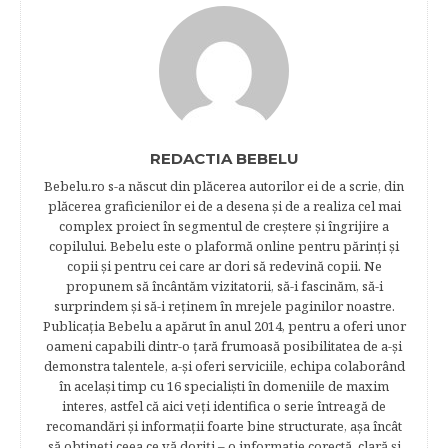
REDACTIA BEBELU
Bebelu.ro s-a născut din plăcerea autorilor ei de a scrie, din
plăcerea graficienilor ei de a desena şi de a realiza cel mai
complex proiect în segmentul de creştere şi îngrijire a
copilului. Bebelu este o plaformă online pentru părinţi şi
copii şi pentru cei care ar dori să redevină copii. Ne
propunem să încântăm vizitatorii, să-i fascinăm, să-i
surprindem şi să-i reţinem în mrejele paginilor noastre.​
Publicația Bebelu a apărut în anul 2014, pentru a oferi unor
oameni capabili dintr-o ţară frumoasă posibilitatea de a-şi
demonstra talentele, a-şi oferi serviciile, echipa colaborând
în acelaşi timp cu 16 specialişti în domeniile de maxim
interes, astfel că aici veţi identifica o serie întreagă de
recomandări şi informaţii foarte bine structurate, aşa încât
să obtineţi ceea ce vă doriţi – o informaţie corectă, clară şi