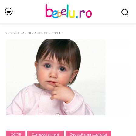
Acasă
COPII
Comportament
COPII
Comportament
Dezvoltarea copilului