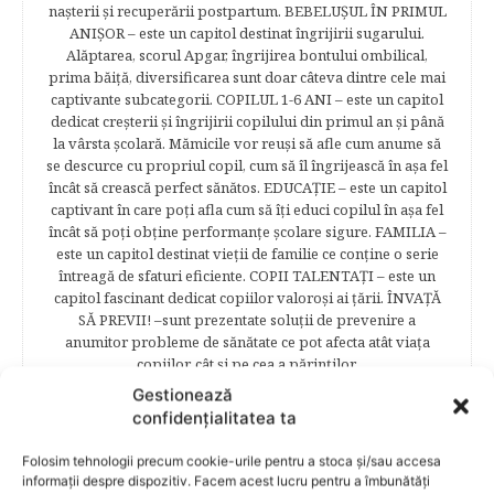
naşterii şi recuperării postpartum. BEBELUŞUL ÎN PRIMUL
ANIŞOR – este un capitol destinat îngrijirii sugarului.
Alăptarea, scorul Apgar, îngrijirea bontului ombilical,
prima băiţă, diversificarea sunt doar câteva dintre cele mai
captivante subcategorii. COPILUL 1-6 ANI – este un capitol
dedicat creşterii şi îngrijirii copilului din primul an şi până
la vârsta şcolară. Mămicile vor reuşi să afle cum anume să
se descurce cu propriul copil, cum să îl îngrijească în aşa fel
încât să crească perfect sănătos. EDUCAŢIE – este un capitol
captivant în care poţi afla cum să îţi educi copilul în aşa fel
încât să poţi obţine performanţe şcolare sigure. FAMILIA –
este un capitol destinat vieţii de familie ce conţine o serie
întreagă de sfaturi eficiente. COPII TALENTAŢI – este un
capitol fascinant dedicat copiilor valoroși ai țării. ÎNVAŢĂ
SĂ PREVII! –sunt prezentate soluţii de prevenire a
anumitor probleme de sănătate ce pot afecta atât viaţa
copiilor, cât şi pe cea a părinţilor.
Gestionează
confidențialitatea ta
RELATED POSTS
Folosim tehnologii precum cookie-urile pentru a stoca și/sau accesa
informații despre dispozitiv. Facem acest lucru pentru a îmbunătăți