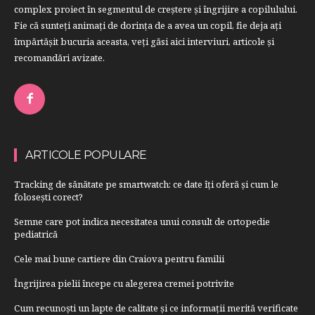
complex proiect în segmentul de creştere şi îngrijire a copilulului.
Fie că sunteţi animaţi de dorinţa de a avea un copil, fie deja aţi
împărtăşit bucuria aceasta, veți găsi aici interviuri, articole şi
recomandări avizate.
ARTICOLE POPULARE
Tracking de sănătate pe smartwatch: ce date îți oferă și cum le
folosești corect?
Semne care pot indica necesitatea unui consult de ortopedie
pediatrică
Cele mai bune cartiere din Craiova pentru familii
Îngrijirea pielii începe cu alegerea cremei potrivite
Cum recunoști un lapte de calitate și ce informații merită verificate