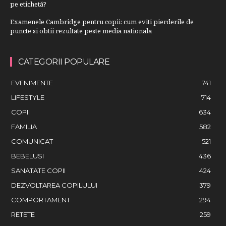
pe etichetă?
Examenele Cambridge pentru copii: cum eviti pierderile de
puncte si obtii rezultate peste media nationala
CATEGORII POPULARE
EVENIMENTE
741
LIFESTYLE
714
COPII
634
FAMILIA
582
COMUNICAT
521
BEBELUSI
436
SANATATE COPII
424
DEZVOLTAREA COPILULUI
379
COMPORTAMENT
294
RETETE
259