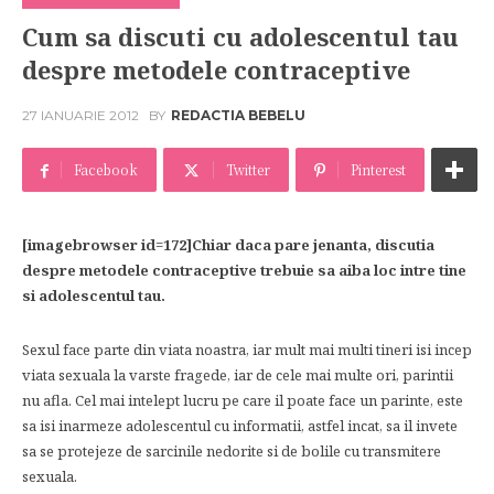
Cum sa discuti cu adolescentul tau
despre metodele contraceptive
27 IANUARIE 2012
BY
REDACTIA BEBELU
Facebook
Twitter
Pinterest
[imagebrowser id=172]Chiar daca pare jenanta, discutia
despre metodele contraceptive trebuie sa aiba loc intre tine
si adolescentul tau.
Sexul face parte din viata noastra, iar mult mai multi tineri isi incep
viata sexuala la varste fragede, iar de cele mai multe ori, parintii
nu afla. Cel mai intelept lucru pe care il poate face un parinte, este
sa isi inarmeze adolescentul cu informatii, astfel incat, sa il invete
sa se protejeze de sarcinile nedorite si de bolile cu transmitere
sexuala.