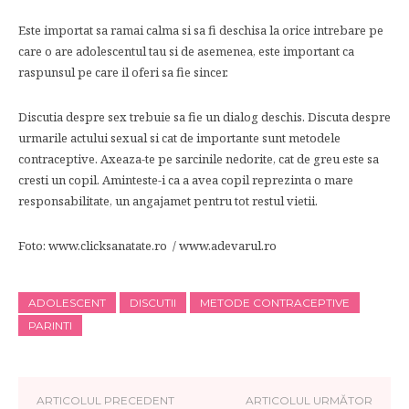
Este importat sa ramai calma si sa fi deschisa la orice intrebare pe
care o are adolescentul tau si de asemenea, este important ca
raspunsul pe care il oferi sa fie sincer.
Discutia despre sex trebuie sa fie un dialog deschis. Discuta despre
urmarile actului sexual si cat de importante sunt metodele
contraceptive. Axeaza-te pe sarcinile nedorite, cat de greu este sa
cresti un copil. Aminteste-i ca a avea copil reprezinta o mare
responsabilitate, un angajamet pentru tot restul vietii.
Foto: www.clicksanatate.ro / www.adevarul.ro
ADOLESCENT
DISCUTII
METODE CONTRACEPTIVE
PARINTI
ARTICOLUL PRECEDENT
ARTICOLUL URMĂTOR