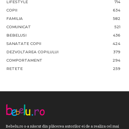
LIFESTYLE
714
COPII
634
FAMILIA
582
COMUNICAT
521
BEBELUSI
436
SANATATE COPII
424
DEZVOLTAREA COPILULUI
379
COMPORTAMENT
294
RETETE
259
Bebelu.ro s-a născut din plăcerea autorilor ei de a realiza cel mai