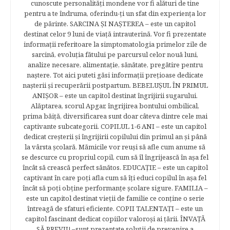
cunoscute personalităţi mondene vor fi alături de tine
pentru a te îndruma, oferindu-ţi un sfat din experienţa lor
de părinte. SARCINA ŞI NAŞTEREA – este un capitol
destinat celor 9 luni de viaţă intrauterină. Vor fi prezentate
informaţii referitoare la simptomatologia primelor zile de
sarcină, evoluţia fătului pe parcursul celor nouă luni,
analize necesare, alimentaţie, sănătate, pregătire pentru
naştere. Tot aici puteti găsi informaţii preţioase dedicate
naşterii şi recuperării postpartum. BEBELUŞUL ÎN PRIMUL
ANIŞOR – este un capitol destinat îngrijirii sugarului.
Alăptarea, scorul Apgar, îngrijirea bontului ombilical,
prima băiţă, diversificarea sunt doar câteva dintre cele mai
captivante subcategorii. COPILUL 1-6 ANI – este un capitol
dedicat creşterii şi îngrijirii copilului din primul an şi până
la vârsta şcolară. Mămicile vor reuşi să afle cum anume să
se descurce cu propriul copil, cum să îl îngrijească în aşa fel
încât să crească perfect sănătos. EDUCAŢIE – este un capitol
captivant în care poţi afla cum să îţi educi copilul în aşa fel
încât să poţi obţine performanţe şcolare sigure. FAMILIA –
este un capitol destinat vieţii de familie ce conţine o serie
întreagă de sfaturi eficiente. COPII TALENTAŢI – este un
capitol fascinant dedicat copiilor valoroși ai țării. ÎNVAŢĂ
SĂ PREVII! –sunt prezentate soluţii de prevenire a