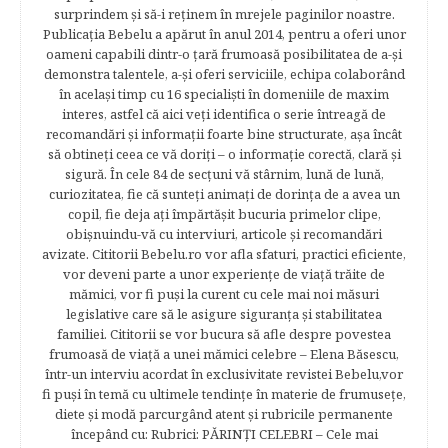
surprindem şi să-i reţinem în mrejele paginilor noastre.​
Publicația Bebelu a apărut în anul 2014, pentru a oferi unor
oameni capabili dintr-o ţară frumoasă posibilitatea de a-şi
demonstra talentele, a-şi oferi serviciile, echipa colaborând
în acelaşi timp cu 16 specialişti în domeniile de maxim
interes, astfel că aici veţi identifica o serie întreagă de
recomandări şi informaţii foarte bine structurate, aşa încât
să obtineţi ceea ce vă doriţi – o informaţie corectă, clară şi
sigură. În cele 84 de secțuni vă stârnim, lună de lună,
curiozitatea, fie că sunteţi animaţi de dorinţa de a avea un
copil, fie deja aţi împărtăşit bucuria primelor clipe,
obişnuindu-vă cu interviuri, articole şi recomandări
avizate. Cititorii Bebelu.ro vor afla sfaturi, practici eficiente,
vor deveni parte a unor experienţe de viaţă trăite de
mămici, vor fi puşi la curent cu cele mai noi măsuri
legislative care să le asigure siguranţa şi stabilitatea
familiei. Cititorii se vor bucura să afle despre povestea
frumoasă de viață a unei mămici celebre – Elena Băsescu,
într-un interviu acordat în exclusivitate revistei Bebelu,vor
fi puşi în temă cu ultimele tendinţe în materie de frumuseţe,
diete şi modă parcurgând atent şi rubricile permanente
începând cu: Rubrici: PĂRINŢI CELEBRI – Cele mai