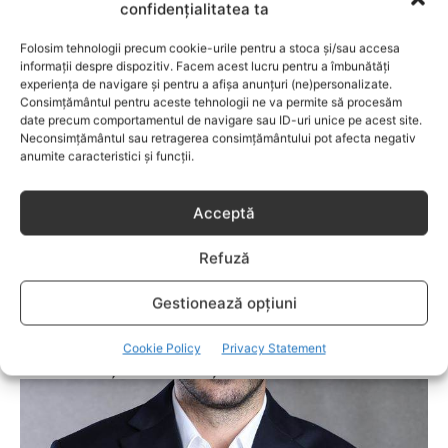
confidențialitatea ta
Reclamă virală: doi actori PORNO fac
educație sexuală pentru copii – VIDEO
Folosim tehnologii precum cookie-urile pentru a stoca și/sau accesa
informații despre dispozitiv. Facem acest lucru pentru a îmbunătăți
experiența de navigare și pentru a afișa anunțuri (ne)personalizate.
Consimțământul pentru aceste tehnologii ne va permite să procesăm
date precum comportamentul de navigare sau ID-uri unice pe acest site.
Neconsimțământul sau retragerea consimțământului pot afecta negativ
anumite caracteristici și funcții.
Acceptă
Refuză
Gestionează opțiuni
ADOLESCENTI
Legătura dintre filmul Fifty Shades of Grey
Cookie Policy
Privacy Statement
şi adolescenții din România