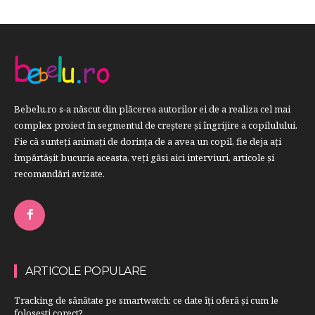
Bebelu.ro s-a născut din plăcerea autorilor ei de a realiza cel mai
complex proiect în segmentul de creştere şi îngrijire a copilulului.
Fie că sunteţi animaţi de dorinţa de a avea un copil, fie deja aţi
împărtăşit bucuria aceasta, veți găsi aici interviuri, articole şi
recomandări avizate.
ARTICOLE POPULARE
Tracking de sănătate pe smartwatch: ce date îți oferă și cum le
folosești corect?