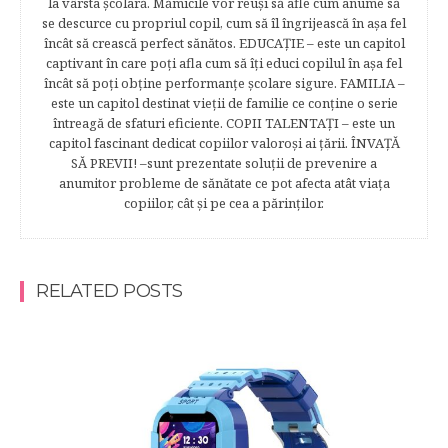
la vârsta şcolară. Mămicile vor reuşi să afle cum anume să
se descurce cu propriul copil, cum să îl îngrijească în aşa fel
încât să crească perfect sănătos. EDUCAŢIE – este un capitol
captivant în care poţi afla cum să îţi educi copilul în aşa fel
încât să poţi obţine performanţe şcolare sigure. FAMILIA –
este un capitol destinat vieţii de familie ce conţine o serie
întreagă de sfaturi eficiente. COPII TALENTAŢI – este un
capitol fascinant dedicat copiilor valoroși ai țării. ÎNVAŢĂ
SĂ PREVII! –sunt prezentate soluţii de prevenire a
anumitor probleme de sănătate ce pot afecta atât viaţa
copiilor, cât şi pe cea a părinţilor.
RELATED POSTS