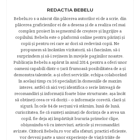
REDACTIA BEBELU
Bebelu.ro s-a născut din plăcerea autorilor ei de a scrie, din
plăcerea graficienilor ei de a desena şi de a realiza cel mai
complex proiect în segmentul de creştere şi îngrijire a
copilului. Bebelu este o plaformă online pentru părinţi şi
copii şi pentru cei care ar dori să redevină copii. Ne
propunem să încântăm vizitatorii, să-i fascinăm, să-i
surprindem şi să-i reţinem în mrejele paginilor noastre.​
Publicația Bebelu a apărut în anul 2014, pentru a oferi unor
oameni capabili dintr-o ţară frumoasă posibilitatea de a-şi
demonstra talentele, a-şi oferi serviciile, echipa colaborând
în acelaşi timp cu 16 specialişti în domeniile de maxim
interes, astfel că aici veţi identifica o serie întreagă de
recomandări şi informaţii foarte bine structurate, aşa încât
să obtineţi ceea ce vă doriţi – o informaţie corectă, clară şi
sigură. În cele 84 de secțuni vă stârnim, lună de lună,
curiozitatea, fie că sunteţi animaţi de dorinţa de a avea un
copil, fie deja aţi împărtăşit bucuria primelor clipe,
obişnuindu-vă cu interviuri, articole şi recomandări
avizate. Cititorii Bebelu.ro vor afla sfaturi, practici eficiente,
vor deveni parte a unor experienţe de viaţă trăite de