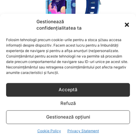
Gestionează
confidențialitatea ta
Folosim tehnologii precum cookie-urile pentru a stoca și/sau accesa
COPILUL LA SCOALA
informații despre dispozitiv. Facem acest lucru pentru a îmbunătăți
experiența de navigare și pentru a afișa anunțuri (ne)personalizate.
Copilul începe școala din toamnă? Cumpără-
Consimțământul pentru aceste tehnologii ne va permite să procesăm
i un smartwatch pentru copii de la
date precum comportamentul de navigare sau ID-uri unice pe acest site.
Toysforkids.ro!
Neconsimțământul sau retragerea consimțământului pot afecta negativ
anumite caracteristici și funcții.
Acceptă
Refuză
Gestionează opțiuni
Cookie Policy
Privacy Statement