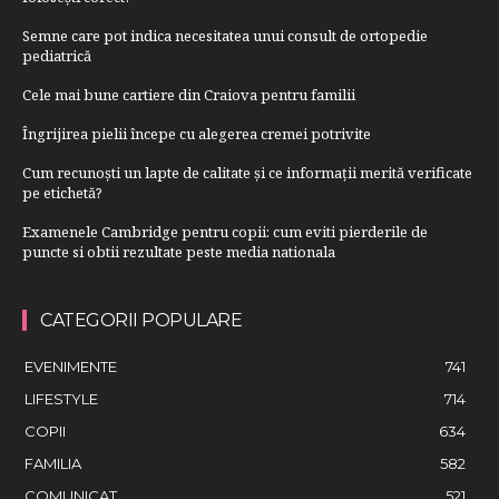
Semne care pot indica necesitatea unui consult de ortopedie
pediatrică
Cele mai bune cartiere din Craiova pentru familii
Îngrijirea pielii începe cu alegerea cremei potrivite
Cum recunoști un lapte de calitate și ce informații merită verificate
pe etichetă?
Examenele Cambridge pentru copii: cum eviti pierderile de
puncte si obtii rezultate peste media nationala
CATEGORII POPULARE
EVENIMENTE
741
LIFESTYLE
714
COPII
634
FAMILIA
582
COMUNICAT
521