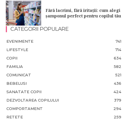
Fără lacrimi, fără iritații: cum alegi
șamponul perfect pentru copilul tău
CATEGORII POPULARE
EVENIMENTE
741
LIFESTYLE
714
COPII
634
FAMILIA
582
COMUNICAT
521
BEBELUSI
436
SANATATE COPII
424
DEZVOLTAREA COPILULUI
379
COMPORTAMENT
294
RETETE
259