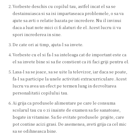
Vorbeste deschis cu copilul tau, astfel incat el sa se
destainuiasca si sa isi impartaseaca problemele, o sa va
ajute sa avti o relatie bazata pe incredere. Nu il invinui
daca a luat note mici ci fi alaturi de el. Acest lucru ii va
spori increderea in sine.
De cate ori ai timp, ajuta-l sa invete.
Vorbeste cu el si fa-l sa inteleaga cat de important este ca
el sa invete bine si sa fie constient ca iti faci griji pentru el.
Lasa-l sa se joace, sa se uite la televizor, iar daca se poate,
fa-l sa participe la unele activitati extracurriculare. Acest
lucru va avea un efect pe termen lung in dezvoltarea
personalitatii copilului tau.
Ai grija ca produsele alimentare pe care le consuma
scolarul tau cu o zi inainte de examen sa fie sanatoase,
bogate in vitamine. Sa fie evitate produsele prajite, care
pot contine acizi grasi. De asemenea, aveti grija ca cel mic
sa se odihneasca bine.