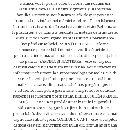
mămici, vor fi puşi la curent cu cele mai noi măsuri
legislative care să le asigure siguranţa şi stabilitatea
familiei. Cititorii se vor bucura să afle despre povestea
frumoasă de viață a unei mămici celebre – Elena Băsescu,
într-un interviu acordat în exclusivitate revistei Bebelu,vor
fi puşi în temă cu ultimele tendinţe în materie de frumuseţe,
diete şi modă parcurgând atent şi rubricile permanente
începând cu: Rubrici: PĂRINŢI CELEBRI – Cele mai
cunoscute personalităţi mondene vor fi alături de tine
pentru a te îndruma, oferindu-ţi un sfat din experienţa lor
de părinte. SARCINA ŞI NAŞTEREA – este un capitol
destinat celor 9 luni de viaţă intrauterină. Vor fi prezentate
informaţii referitoare la simptomatologia primelor zile de
sarcină, evoluţia fătului pe parcursul celor nouă luni,
analize necesare, alimentaţie, sănătate, pregătire pentru
naştere. Tot aici puteti găsi informaţii preţioase dedicate
naşterii şi recuperării postpartum. BEBELUŞUL ÎN PRIMUL
ANIŞOR – este un capitol destinat îngrijirii sugarului.
Alăptarea, scorul Apgar, îngrijirea bontului ombilical,
prima băiţă, diversificarea sunt doar câteva dintre cele mai
captivante subcategorii. COPILUL 1-6 ANI – este un capitol
dedicat creşterii şi îngrijirii copilului din primul an şi până