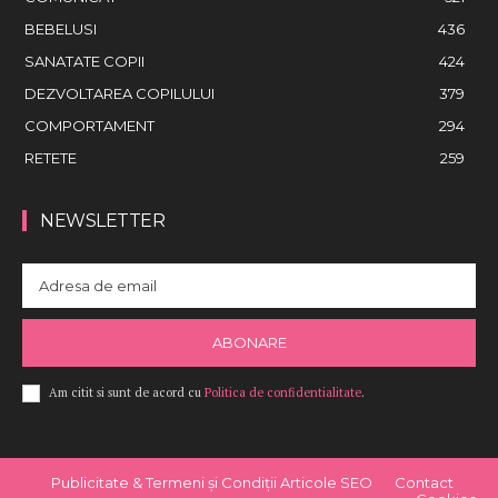
BEBELUSI
436
SANATATE COPII
424
DEZVOLTAREA COPILULUI
379
COMPORTAMENT
294
RETETE
259
NEWSLETTER
ABONARE
Am citit si sunt de acord cu
Politica de confidentialitate
.
Publicitate & Termeni și Condiții Articole SEO
Contact