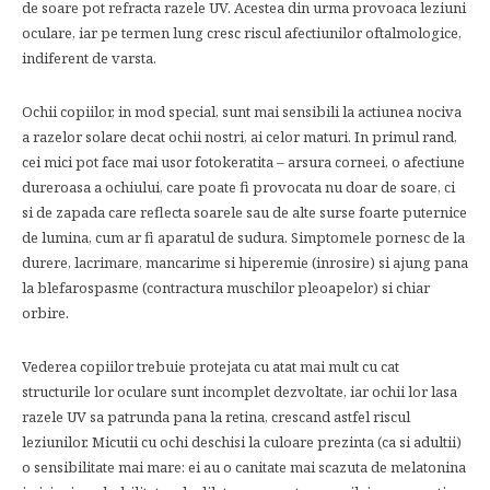
de soare pot refracta razele UV. Acestea din urma provoaca leziuni
oculare, iar pe termen lung cresc riscul afectiunilor oftalmologice,
indiferent de varsta.
Ochii copiilor, in mod special, sunt mai sensibili la actiunea nociva
a razelor solare decat ochii nostri, ai celor maturi. In primul rand,
cei mici pot face mai usor fotokeratita – arsura corneei, o afectiune
dureroasa a ochiului, care poate fi provocata nu doar de soare, ci
si de zapada care reflecta soarele sau de alte surse foarte puternice
de lumina, cum ar fi aparatul de sudura. Simptomele pornesc de la
durere, lacrimare, mancarime si hiperemie (inrosire) si ajung pana
la blefarospasme (contractura muschilor pleoapelor) si chiar
orbire.
Vederea copiilor trebuie protejata cu atat mai mult cu cat
structurile lor oculare sunt incomplet dezvoltate, iar ochii lor lasa
razele UV sa patrunda pana la retina, crescand astfel riscul
leziunilor. Micutii cu ochi deschisi la culoare prezinta (ca si adultii)
o sensibilitate mai mare: ei au o canitate mai scazuta de melatonina