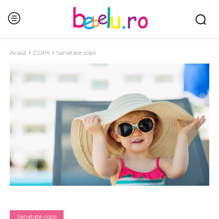
Acasă
COPII
Sanatate copii
Sanatate copii