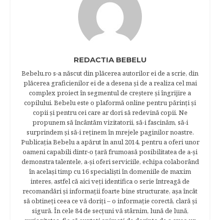
REDACTIA BEBELU
Bebelu.ro s-a născut din plăcerea autorilor ei de a scrie, din
plăcerea graficienilor ei de a desena şi de a realiza cel mai
complex proiect în segmentul de creştere şi îngrijire a
copilului. Bebelu este o plaformă online pentru părinţi şi
copii şi pentru cei care ar dori să redevină copii. Ne
propunem să încântăm vizitatorii, să-i fascinăm, să-i
surprindem şi să-i reţinem în mrejele paginilor noastre.​
Publicația Bebelu a apărut în anul 2014, pentru a oferi unor
oameni capabili dintr-o ţară frumoasă posibilitatea de a-şi
demonstra talentele, a-şi oferi serviciile, echipa colaborând
în acelaşi timp cu 16 specialişti în domeniile de maxim
interes, astfel că aici veţi identifica o serie întreagă de
recomandări şi informaţii foarte bine structurate, aşa încât
să obtineţi ceea ce vă doriţi – o informaţie corectă, clară şi
sigură. În cele 84 de secțuni vă stârnim, lună de lună,