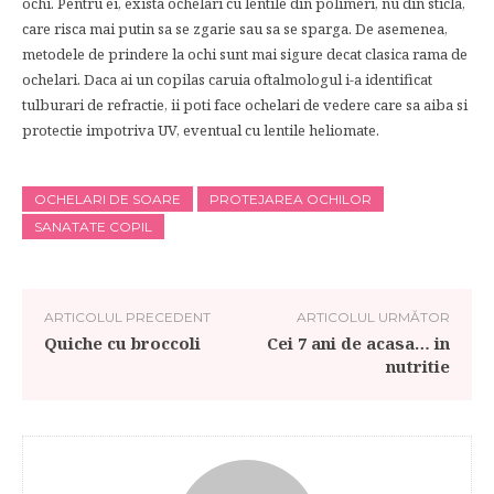
ochi. Pentru ei, exista ochelari cu lentile din polimeri, nu din sticla,
care risca mai putin sa se zgarie sau sa se sparga. De asemenea,
metodele de prindere la ochi sunt mai sigure decat clasica rama de
ochelari. Daca ai un copilas caruia oftalmologul i-a identificat
tulburari de refractie, ii poti face ochelari de vedere care sa aiba si
protectie impotriva UV, eventual cu lentile heliomate.
OCHELARI DE SOARE
PROTEJAREA OCHILOR
SANATATE COPIL
ARTICOLUL PRECEDENT
ARTICOLUL URMĂTOR
Quiche cu broccoli
Cei 7 ani de acasa… in
nutritie