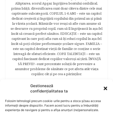
Alăptarea, scorul Apgar, îngrijirea bontului ombilical,
prima băiţă, diversificarea sunt doar câteva dintre cele mai
captivante subcategorii. COPILUL 1-6 ANI – este un capitol
dedicat creşterii şi îngrijirii copilului din primul an şi până
la vârsta şcolară. Mămicile vor reuşi să afle cum anume să
se descurce cu propriul copil, cum să îl îngrijească în aşa fel
încât să crească perfect sănătos. EDUCAŢIE – este un capitol
captivant în care poţi afla cum să îţi educi copilul în aşa fel
încât să poţi obţine performanţe şcolare sigure. FAMILIA –
este un capitol destinat vieţii de familie ce conţine o serie
întreagă de sfaturi eficiente. COPII TALENTAŢI – este un
capitol fascinant dedicat copiilor valoroși ai țării. ÎNVAŢĂ
SĂ PREVII! –sunt prezentate soluţii de prevenire a
anumitor probleme de sănătate ce pot afecta atât viaţa
copiilor, cât şi pe cea a părinţilor.
Gestionează
confidențialitatea ta
RELATED POSTS
Folosim tehnologii precum cookie-urile pentru a stoca și/sau accesa
informații despre dispozitiv. Facem acest lucru pentru a îmbunătăți
experiența de navigare și pentru a afișa anunțuri (ne)personalizate.