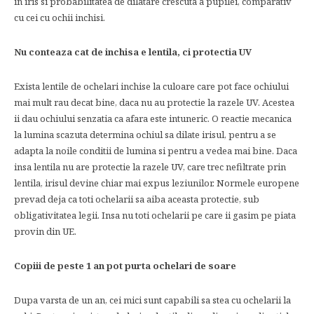
in iris si probabilitatea de dilatare crescuta a pupilei, comparativ
cu cei cu ochii inchisi.
Nu conteaza cat de inchisa e lentila, ci protectia UV
Exista lentile de ochelari inchise la culoare care pot face ochiului
mai mult rau decat bine, daca nu au protectie la razele UV. Acestea
ii dau ochiului senzatia ca afara este intuneric. O reactie mecanica
la lumina scazuta determina ochiul sa dilate irisul, pentru a se
adapta la noile conditii de lumina si pentru a vedea mai bine. Daca
insa lentila nu are protectie la razele UV, care trec nefiltrate prin
lentila, irisul devine chiar mai expus leziunilor. Normele europene
prevad deja ca toti ochelarii sa aiba aceasta protectie, sub
obligativitatea legii. Insa nu toti ochelarii pe care ii gasim pe piata
provin din UE.
Copiii de peste 1 an pot purta ochelari de soare
Dupa varsta de un an, cei mici sunt capabili sa stea cu ochelarii la