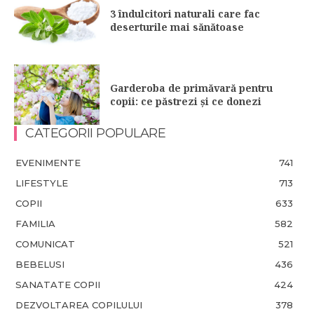
3 îndulcitori naturali care fac
deserturile mai sănătoase
Garderoba de primăvară pentru
copii: ce păstrezi și ce donezi
CATEGORII POPULARE
EVENIMENTE
741
LIFESTYLE
713
COPII
633
FAMILIA
582
COMUNICAT
521
BEBELUSI
436
SANATATE COPII
424
DEZVOLTAREA COPILULUI
378