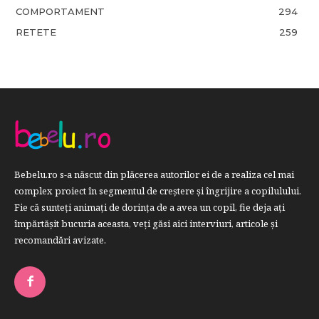
COMPORTAMENT
294
RETETE
259
Bebelu.ro s-a născut din plăcerea autorilor ei de a realiza cel mai
complex proiect în segmentul de creştere şi îngrijire a copilulului.
Fie că sunteţi animaţi de dorinţa de a avea un copil, fie deja aţi
împărtăşit bucuria aceasta, veți găsi aici interviuri, articole şi
recomandări avizate.