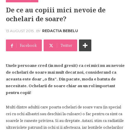
De ce au copiii mici nevoie de
ochelari de soare?
13 AUGUST 2015
BY
REDACTIA BEBELU
Facebook
Twitter
Unele persoane cred (in mod gresit) ca cei mici nu au nevoie
de ochelari de soare mai mult decat noi, considerand ca
aceasta este doar „o fita”. Din pacate, moda e batuta de
necesitate. Ochelarii de soare chiar au un rol important
pentru copii!
Multi dintre adultii care poarta ochelari de soare vara (in special
cei cu ochi albastri sau deschisi la culoare) o fac pentru ca simt ca
soarele le raneste privirea. Si au dreptate. Astazi, stim ca radiatiile
ultraviolete patrund in ochi si ii afecteaza, iar lentilele ochelarilor