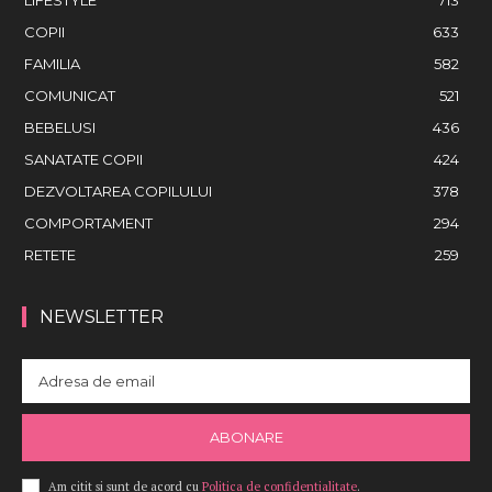
COPII
633
FAMILIA
582
COMUNICAT
521
BEBELUSI
436
SANATATE COPII
424
DEZVOLTAREA COPILULUI
378
COMPORTAMENT
294
RETETE
259
NEWSLETTER
ABONARE
Am citit si sunt de acord cu
Politica de confidentialitate
.