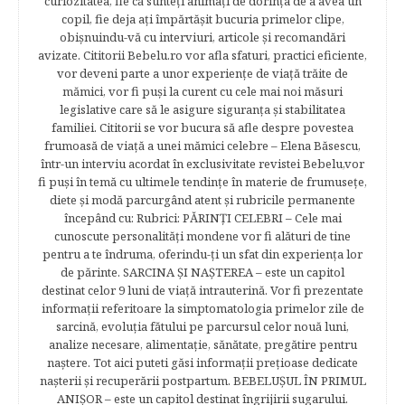
curiozitatea, fie că sunteţi animaţi de dorinţa de a avea un
copil, fie deja aţi împărtăşit bucuria primelor clipe,
obişnuindu-vă cu interviuri, articole şi recomandări
avizate. Cititorii Bebelu.ro vor afla sfaturi, practici eficiente,
vor deveni parte a unor experienţe de viaţă trăite de
mămici, vor fi puşi la curent cu cele mai noi măsuri
legislative care să le asigure siguranţa şi stabilitatea
familiei. Cititorii se vor bucura să afle despre povestea
frumoasă de viață a unei mămici celebre – Elena Băsescu,
într-un interviu acordat în exclusivitate revistei Bebelu,vor
fi puşi în temă cu ultimele tendinţe în materie de frumuseţe,
diete şi modă parcurgând atent şi rubricile permanente
începând cu: Rubrici: PĂRINŢI CELEBRI – Cele mai
cunoscute personalităţi mondene vor fi alături de tine
pentru a te îndruma, oferindu-ţi un sfat din experienţa lor
de părinte. SARCINA ŞI NAŞTEREA – este un capitol
destinat celor 9 luni de viaţă intrauterină. Vor fi prezentate
informaţii referitoare la simptomatologia primelor zile de
sarcină, evoluţia fătului pe parcursul celor nouă luni,
analize necesare, alimentaţie, sănătate, pregătire pentru
naştere. Tot aici puteti găsi informaţii preţioase dedicate
naşterii şi recuperării postpartum. BEBELUŞUL ÎN PRIMUL
ANIŞOR – este un capitol destinat îngrijirii sugarului.