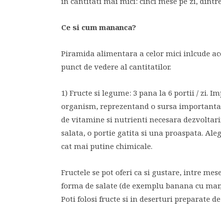
in cantitati mai mici: cinci mese pe zi, dintr
Ce si cum mananca?
Piramida alimentara a celor mici inlcude acel
punct de vedere al cantitatilor.
1) Fructe si legume: 3 pana la 6 portii / zi. 
organism, reprezentand o sursa importanta d
de vitamine si nutrienti necesara dezvoltari
salata, o portie gatita si una proaspata. Ale
cat mai putine chimicale.
Fructele se pot oferi ca si gustare, intre m
forma de salate (de exemplu banana cu mar, 
Poti folosi fructe si in deserturi preparate de