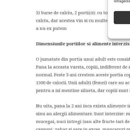
retragerea
5) Surse de calciu, 2 portii/zi: cu totii stim 
calciu, dar acestea vin si cu multe grasimi. 
a nu ex putem
Dimensiunile portiilor si alimente interzi
O jumatate din portia unui adult este conside
Pana la aceasta varsta, copiii, indiferent de 
normal. Peste 3 ani crestem aceste portia cop
1500 de calorii. Unii adulti (femei) care au ac
pentru a isi mentine silueta, dar copiii sunt 
Nu uita, pana la 2 ani inca exista alimente i
sinu au alergii alimentare. Sunt interzise: m
mucegai, nuci intregi (sau alte fructe tari d
capsuni, zahar si sare in exces, mancaruri 