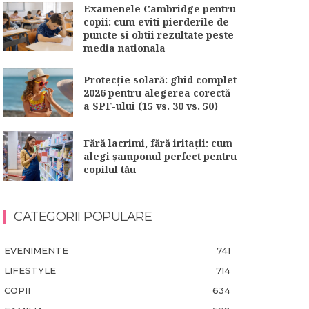
Examenele Cambridge pentru
copii: cum eviti pierderile de
puncte si obtii rezultate peste
media nationala
Protecție solară: ghid complet
2026 pentru alegerea corectă
a SPF-ului (15 vs. 30 vs. 50)
Fără lacrimi, fără iritații: cum
alegi șamponul perfect pentru
copilul tău
CATEGORII POPULARE
EVENIMENTE
741
LIFESTYLE
714
COPII
634