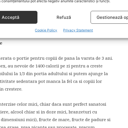
 consimțământului pot afecta negativ anumite caracteristici și funcții.
despre lactate, iaurturi si branzeturi ca sunt surse de
Acceptă
Refuză
Gestionează op
Copiii au nevoie si de grasimi, insa pentru a nu exagera
Cookie Policy
Privacy Statement
se
rata o portie pentru copiii de pana la varsta de 3 ani.
sex, au nevoie de 1400 calorii pe zi pentru a creste
ilului la 1/3 din portia adultului si putem ajunge la
tivitate sedentara pot manca la fel ca si copiii lor
in crestere.
nterzise celor mici, chiar daca sunt perfect sanatosi
iere, alcool chiar si in doze mici, branzeturi cu
e dimensiuni mici), fructe de mare, fructe de padure si
prea grase, prea picante sau procesate, precum