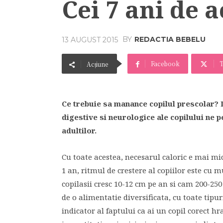
Cei 7 ani de 
BY
REDACTIA BEBELU
13 AUGUST 2015
Facebook
T
Acțiune
Ce trebuie sa manance copilul prescolar? 
digestive si neurologice ale copilului ne p
adultilor.
Cu toate acestea, necesarul caloric e mai mi
1 an, ritmul de crestere al copiilor este cu m
copilasii cresc 10-12 cm pe an si cam 200-25
de o alimentatie diversificata, cu toate tipu
indicator al faptului ca ai un copil corect h