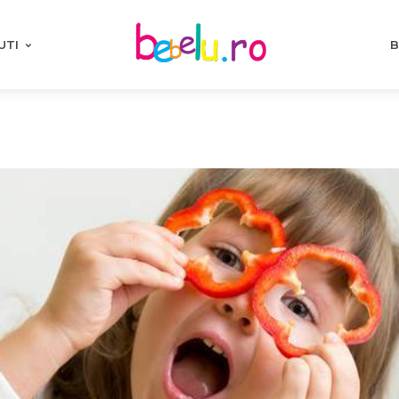
UTI
B