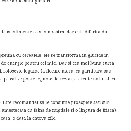
e care doua sunt gustari.
easi alimente ca si a noastra, dar este diferita din
Impreuna cu cerealele, ele se transforma in glucide in
e energie pentru cei mici. Dar si cea mai buna sursa
i. Foloseste legume la fiecare masa, ca garnitura sau
ge pe cat se poate legume de sezon, crescute natural, cu
ese. Este recomandat sa le consume proaspete sau sub
amestecata cu faina de migdale si o lingura de frisca).
 casa, o data la cateva zile.