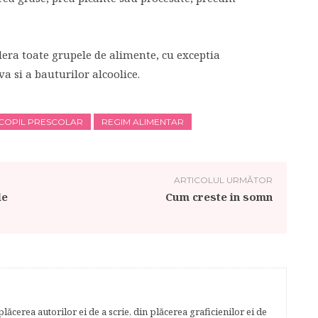
olera toate grupele de alimente, cu exceptia
a si a bauturilor alcoolice.
COPIL PRESCOLAR
REGIM ALIMENTAR
ARTICOLUL URMĂTOR
de
Cum creste in somn
lăcerea autorilor ei de a scrie, din plăcerea graficienilor ei de