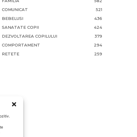
FAMILIA
582
COMUNICAT
521
BEBELUSI
436
SANATATE COPII
424
DEZVOLTAREA COPILULUI
379
COMPORTAMENT
294
RETETE
259
zitiv.
te
u