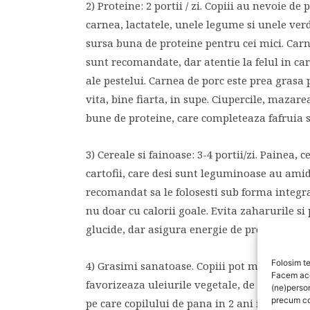
2) Proteine: 2 portii / zi. Copiii au nevoie d
carnea, lactatele, unele legume si unele ver
sursa buna de proteine pentru cei mici. Carn
sunt recomandate, dar atentie la felul in car
ale pestelui. Carnea de porc este prea grasa
vita, bine fiarta, in supe. Ciupercile, mazare
bune de proteine, care completeaza fafruia s
3) Cereale si fainoase: 3-4 portii/zi. Painea, 
cartofii, care desi sunt leguminoase au amido
recomandat sa le folosesti sub forma integra
nu doar cu calorii goale. Evita zaharurile si 
glucide, dar asigura energie de proasta calit
Folosim te
4) Grasimi sanatoase. Copiii pot manca gras
Facem aces
favorizeaza uleiurile vegetale, de masline, p
(ne)perso
precum co
pe care copilului de pana in 2 ani i le vei da