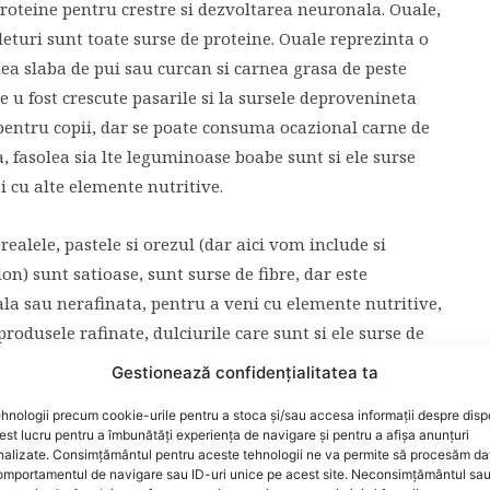
e proteine pentru crestre si dezvoltarea neuronala. Ouale,
deturi sunt toate surse de proteine. Ouale reprezinta o
ea slaba de pui sau curcan si carnea grasa de peste
e u fost crescute pasarile si la sursele deprovenineta
 pentru copii, dar se poate consuma ocazional carne de
a, fasolea sia lte leguminoase boabe sunt si ele surse
i cu alte elemente nutritive.
cerealele, pastele si orezul (dar aici vom include si
n) sunt satioase, sunt surse de fibre, dar este
la sau nerafinata, pentru a veni cu elemente nutritive,
produsele rafinate, dulciurile care sunt si ele surse de
ate, fara elemente nutritive.
Gestionează confidențialitatea ta
hnologii precum cookie-urile pentru a stoca și/sau accesa informații despre dispo
imi mononesaturate si polinesaturare, dar cand gatesti
t lucru pentru a îmbunătăți experiența de navigare și pentru a afișa anunțuri
estele gras si fructele oleaginoase (nuci, migdale, dar
nalizate. Consimțământul pentru aceste tehnologii ne va permite să procesăm da
mportamentul de navigare sau ID-uri unice pe acest site. Neconsimțământul sa
 sub forma de faina, in amestecuri nutritive, clatite etc.)