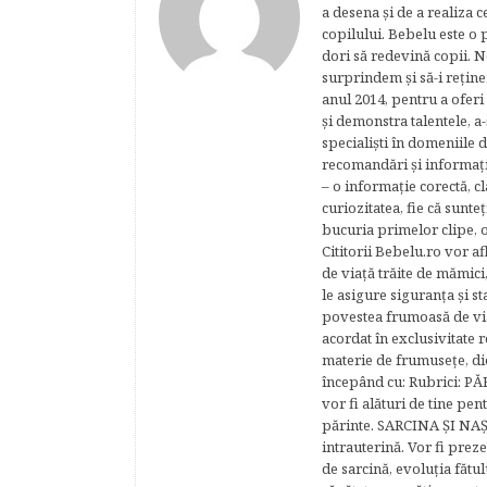
a desena şi de a realiza 
copilului. Bebelu este o 
dori să redevină copii. N
surprindem şi să-i reţine
anul 2014, pentru a oferi
şi demonstra talentele, a-
specialişti în domeniile d
recomandări şi informaţii 
– o informaţie corectă, cl
curiozitatea, fie că sunte
bucuria primelor clipe, o
Cititorii Bebelu.ro vor af
de viaţă trăite de mămici,
le asigure siguranţa şi st
povestea frumoasă de via
acordat în exclusivitate r
materie de frumuseţe, di
începând cu: Rubrici: P
vor fi alături de tine pen
părinte. SARCINA ŞI NAŞT
intrauterină. Vor fi prez
de sarcină, evoluţia fătu