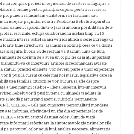
cel mai complex proiect în segmentul de creştere şi îngrijire a
plaformă online pentru părinţi şi copii şi pentru cei care ar
e propunem să încântăm vizitatorii, să-i fascinăm, să-i
m în mrejele paginilor noastre.​ Publicația Bebelu a apărut în
 unor oameni capabili dintr-o ţară frumoasă posibilitatea de a-
şi oferi serviciile, echipa colaborând în acelaşi timp cu 16
e maxim interes, astfel că aici veţi identifica o serie întreagă de
foarte bine structurate, aşa încât să obtineţi ceea ce vă doriţi
ară şi sigură. În cele 84 de secțuni vă stârnim, lună de lună,
ţi animaţi de dorinţa de a avea un copil, fie deja aţi împărtăşit
bişnuindu-vă cu interviuri, articole şi recomandări avizate.
la sfaturi, practici eficiente, vor deveni parte a unor experienţe
 vor fi puşi la curent cu cele mai noi măsuri legislative care să
abilitatea familiei. Cititorii se vor bucura să afle despre
ță a unei mămici celebre – Elena Băsescu, într-un interviu
evistei Bebelu,vor fi puşi în temă cu ultimele tendinţe în
ete şi modă parcurgând atent şi rubricile permanente
ĂRINŢI CELEBRI – Cele mai cunoscute personalităţi mondene
tru a te îndruma, oferindu-ţi un sfat din experienţa lor de
EREA – este un capitol destinat celor 9 luni de viaţă
entate informaţii referitoare la simptomatologia primelor zile
lui pe parcursul celor nouă luni, analize necesare, alimentaţie,