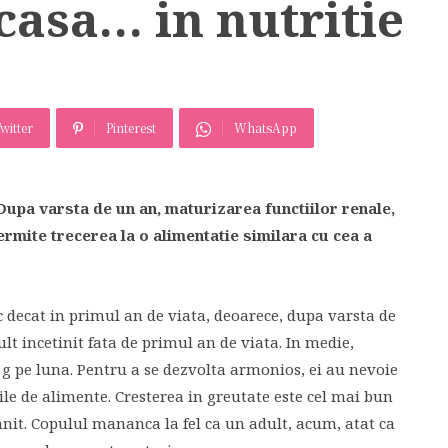
acasa… in nutritie
witter
Pinterest
WhatsApp
Dupa varsta de un an, maturizarea functiilor renale,
ermite trecerea la o alimentatie similara cu cea a
c decat in primul an de viata, deoarece, dupa varsta de
ult incetinit fata de primul an de viata. In medie,
0 g pe luna. Pentru a se dezvolta armonios, ei au nevoie
rile de alimente. Cresterea in greutate este cel mai bun
ranit. Copulul mananca la fel ca un adult, acum, atat ca