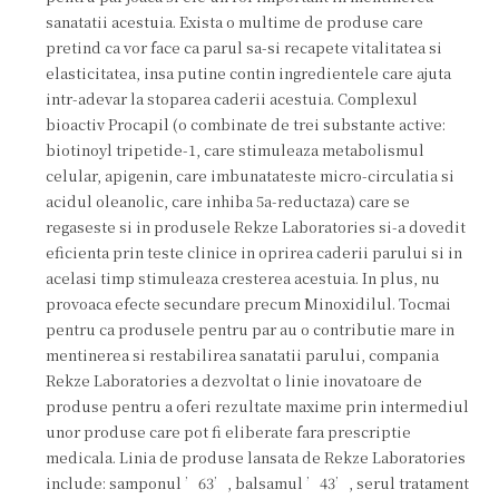
sanatatii acestuia. Exista o multime de produse care
pretind ca vor face ca parul sa-si recapete vitalitatea si
elasticitatea, insa putine contin ingredientele care ajuta
intr-adevar la stoparea caderii acestuia. Complexul
bioactiv Procapil (o combinate de trei substante active:
biotinoyl tripetide-1, care stimuleaza metabolismul
celular, apigenin, care imbunatateste micro-circulatia si
acidul oleanolic, care inhiba 5a-reductaza) care se
regaseste si in produsele Rekze Laboratories si-a dovedit
eficienta prin teste clinice in oprirea caderii parului si in
acelasi timp stimuleaza cresterea acestuia. In plus, nu
provoaca efecte secundare precum Minoxidilul. Tocmai
pentru ca produsele pentru par au o contributie mare in
mentinerea si restabilirea sanatatii parului, compania
Rekze Laboratories a dezvoltat o linie inovatoare de
produse pentru a oferi rezultate maxime prin intermediul
unor produse care pot fi eliberate fara prescriptie
medicala. Linia de produse lansata de Rekze Laboratories
include: samponul ’63’, balsamul ’43’, serul tratament