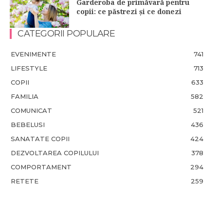
Garderoba de primăvară pentru
copii: ce păstrezi și ce donezi
CATEGORII POPULARE
EVENIMENTE
741
LIFESTYLE
713
COPII
633
FAMILIA
582
COMUNICAT
521
BEBELUSI
436
SANATATE COPII
424
DEZVOLTAREA COPILULUI
378
COMPORTAMENT
294
RETETE
259