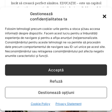
încât să crească perfect sănătos. EDUCAŢIE – este un capitol
captivant în care poţi afla cum să îţi educi copilul în aşa fel
încât să poţi obţine performanţe şcolare sigure. FAMILIA –
Gestionează
este un capitol destinat vieţii de familie ce conţine o serie
confidențialitatea ta
întreagă de sfaturi eficiente. COPII TALENTAŢI – este un
capitol fascinant dedicat copiilor valoroși ai țării. ÎNVAŢĂ
Folosim tehnologii precum cookie-urile pentru a stoca și/sau accesa
SĂ PREVII! –sunt prezentate soluţii de prevenire a
informații despre dispozitiv. Facem acest lucru pentru a îmbunătăți
anumitor probleme de sănătate ce pot afecta atât viaţa
experiența de navigare și pentru a afișa anunțuri (ne)personalizate.
Consimțământul pentru aceste tehnologii ne va permite să procesăm
copiilor, cât şi pe cea a părinţilor.
date precum comportamentul de navigare sau ID-uri unice pe acest site.
Neconsimțământul sau retragerea consimțământului pot afecta negativ
anumite caracteristici și funcții.
RELATED POSTS
Acceptă
Refuză
Gestionează opțiuni
Cookie Policy
Privacy Statement