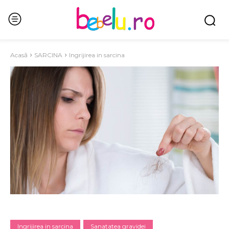
Acasă
SARCINA
Ingrijirea in sarcina
Ingrijirea in sarcina
Sanatatea gravidei