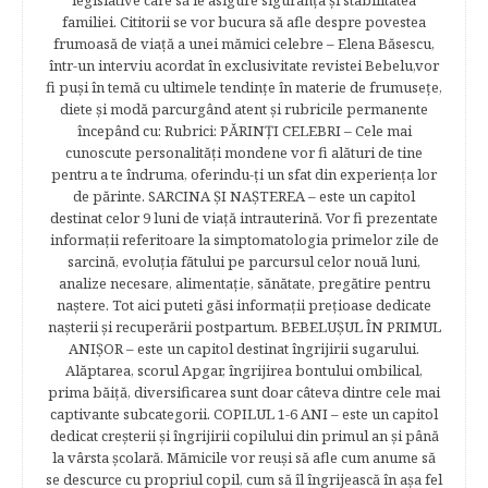
legislative care să le asigure siguranţa şi stabilitatea
familiei. Cititorii se vor bucura să afle despre povestea
frumoasă de viață a unei mămici celebre – Elena Băsescu,
într-un interviu acordat în exclusivitate revistei Bebelu,vor
fi puşi în temă cu ultimele tendinţe în materie de frumuseţe,
diete şi modă parcurgând atent şi rubricile permanente
începând cu: Rubrici: PĂRINŢI CELEBRI – Cele mai
cunoscute personalităţi mondene vor fi alături de tine
pentru a te îndruma, oferindu-ţi un sfat din experienţa lor
de părinte. SARCINA ŞI NAŞTEREA – este un capitol
destinat celor 9 luni de viaţă intrauterină. Vor fi prezentate
informaţii referitoare la simptomatologia primelor zile de
sarcină, evoluţia fătului pe parcursul celor nouă luni,
analize necesare, alimentaţie, sănătate, pregătire pentru
naştere. Tot aici puteti găsi informaţii preţioase dedicate
naşterii şi recuperării postpartum. BEBELUŞUL ÎN PRIMUL
ANIŞOR – este un capitol destinat îngrijirii sugarului.
Alăptarea, scorul Apgar, îngrijirea bontului ombilical,
prima băiţă, diversificarea sunt doar câteva dintre cele mai
captivante subcategorii. COPILUL 1-6 ANI – este un capitol
dedicat creşterii şi îngrijirii copilului din primul an şi până
la vârsta şcolară. Mămicile vor reuşi să afle cum anume să
se descurce cu propriul copil, cum să îl îngrijească în aşa fel