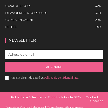
SANATATE COPII
424
DEZVOLTAREA COPILULUI
378
COMPORTAMENT
294
RETETE
259
NEWSLETTER
ABONARE
Am citit si sunt de acord cu
Politica de confidentialitate
.
Publicitate & Termeni și Condiții Articole SEO
Contact
Cookies
Copyright © 2023 Bebelu.ro | Toate drepturile rezervate.