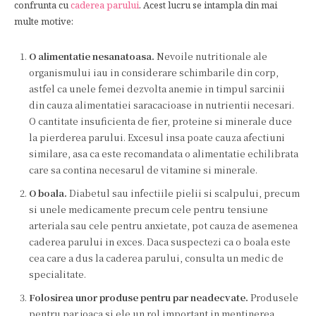
confrunta cu
caderea parului
. Acest lucru se intampla din mai
multe motive:
O alimentatie nesanatoasa.
Nevoile nutritionale ale
organismului iau in considerare schimbarile din corp,
astfel ca unele femei dezvolta anemie in timpul sarcinii
din cauza alimentatiei saracacioase in nutrientii necesari.
O cantitate insuficienta de fier, proteine si minerale duce
la pierderea parului. Excesul insa poate cauza afectiuni
similare, asa ca este recomandata o alimentatie echilibrata
care sa contina necesarul de vitamine si minerale.
O boala.
Diabetul sau infectiile pielii si scalpului, precum
si unele medicamente precum cele pentru tensiune
arteriala sau cele pentru anxietate, pot cauza de asemenea
caderea parului in exces. Daca suspectezi ca o boala este
cea care a dus la caderea parului, consulta un medic de
specialitate.
Folosirea unor produse pentru par neadecvate.
Produsele
pentru par joaca si ele un rol important in mentinerea