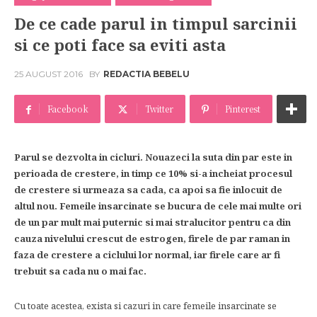
De ce cade parul in timpul sarcinii
si ce poti face sa eviti asta
25 AUGUST 2016
BY
REDACTIA BEBELU
Facebook
Twitter
Pinterest
Parul se dezvolta in cicluri. Nouazeci la suta din par este in
perioada de crestere, in timp ce 10% si-a incheiat procesul
de crestere si urmeaza sa cada, ca apoi sa fie inlocuit de
altul nou. Femeile insarcinate se bucura de cele mai multe ori
de un par mult mai puternic si mai stralucitor pentru ca din
cauza nivelului crescut de estrogen, firele de par raman in
faza de crestere a ciclului lor normal, iar firele care ar fi
trebuit sa cada nu o mai fac.
Cu toate acestea, exista si cazuri in care femeile insarcinate se