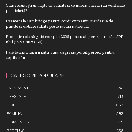
Cum recunoști un lapte de calitate și ce informații merită verificate
pe etichetă?
Examenele Cambridge pentru copii: cum eviti pierderile de
puncte si obtii rezultate peste media nationala
Protecție solară: ghid complet 2026 pentru alegerea corectă a SPF-
ului (15 vs. 30 vs. 50)
Fără lacrimi, fără iritații: cum alegi șamponul perfect pentru
copilul tău
CATEGORII POPULARE
EVENIMENTE
741
LIFESTYLE
713
COPII
633
FAMILIA
582
COMUNICAT
521
BEBELUSI
436