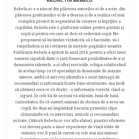
REDACTIA BEBELU
Bebelu.ro s-a născut din plăcerea autorilor ei de a scrie, din
plăcerea graficienilor ei de a desena şi de a realiza cel mai
complex proiect în segmentul de creştere şi îngrijire a
copilului. Bebelu este o plaformă online pentru părinţi şi
copii şi pentru cei care ar dori să redevină copii. Ne
propunem să încântăm vizitatorii, să-i fascinăm, să-i
surprindem şi să-i reţinem în mrejele paginilor noastre.​
Publicația Bebelu a apărut în anul 2014, pentru a oferi unor
oameni capabili dintr-o ţară frumoasă posibilitatea de a-şi
demonstra talentele, a-şi oferi serviciile, echipa colaborând
în acelaşi timp cu 16 specialişti în domeniile de maxim
interes, astfel că aici veţi identifica o serie întreagă de
recomandări şi informaţii foarte bine structurate, aşa încât
să obtineţi ceea ce vă doriţi – o informaţie corectă, clară şi
sigură. În cele 84 de secțuni vă stârnim, lună de lună,
curiozitatea, fie că sunteţi animaţi de dorinţa de a avea un
copil, fie deja aţi împărtăşit bucuria primelor clipe,
obişnuindu-vă cu interviuri, articole şi recomandări
avizate. Cititorii Bebelu.ro vor afla sfaturi, practici eficiente,
vor deveni parte a unor experienţe de viaţă trăite de
mămici, vor fi puşi la curent cu cele mai noi măsuri