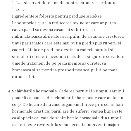
’24’ si servetelele umede pentru curatarea scalpului
’28’.
Ingredientele folosite pentru produsele Rekze
Laboratories ajuta la reducerea toxinelor care ar putea
cauza parul sa devina casant si subtire si sa
imbunatateasca abilitatea scalpului de a sustine cresterea
unui par sanatos care este mai putin predispus ruperii si
caderii. Linia de produse destinata caderii parului si
stimularii cresterii acestuia include si singurele servetele
umede tratament de pe piata menite sa curete, sa
hraneasca si sa mentina prospetimea scalpului pe toata
durata zilei.
Schimbarile hormonale.
Caderea parului in timpul sarcinii
poate fi cauzata si de schimbarile hormonale care au loc in
corp. De fiecare data cand organismul trece prin schimbari
hormonale drastice, parul are de suferit. Vestea buna este
ca alopecia cauzata de schimbarile hormonale din timpul
nasterii este reversibila si nu necesita interventii majore.