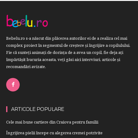
Bebelu.ro s-a născut din plăcerea autorilor ei de a realiza cel mai
complex proiect în segmentul de creştere şi îngrijire a copilulului.
Fie că sunteţi animaţi de dorinţa de a avea un copil, fie deja aţi
împărtăşit bucuria aceasta, veți găsi aici interviuri, articole şi
recomandări avizate.
ARTICOLE POPULARE
Cele mai bune cartiere din Craiova pentru familii
Îngrijirea pielii începe cu alegerea cremei potrivite