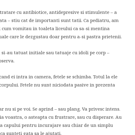
tratare cu antibiotice, antidepresive si stimulente – a
ata – stiu cat de importanti sunt tatii. Ca pediatru, am
d cum vomitau in toaleta liceului ca sa-si mentina
ale care le dezgustau doar pentru a-si pastra prietenii.
i-au tatuat initiale sau tatuaje cu idoli pe corp –
bserva.
 cand ei intra in camera, fetele se schimba. Totul la ele
ul corpului. Fetele nu sunt niciodata pasive in prezenta
 nu si pe voi. Se aprind – sau plang. Va privesc intens.
ia voastra, o asteapta cu frustrare, sau cu disperare. Au
 a capului pentru incurajare sau chiar de un simplu
ca sunteti gata sa le ajutati.