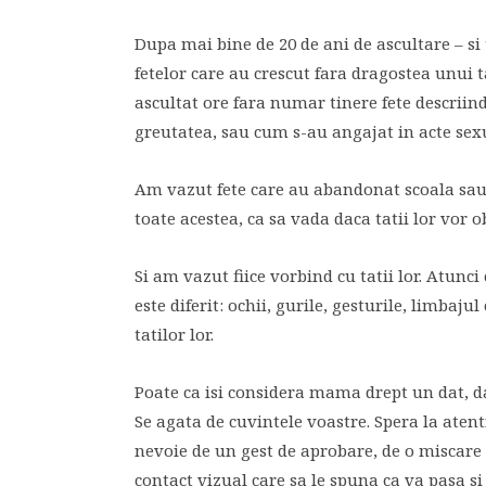
Dupa mai bine de 20 de ani de ascultare – si 
fetelor care au crescut fara dragostea unui t
ascultat ore fara numar tinere fete descriin
greutatea, sau cum s-au angajat in acte sexu
Am vazut fete care au abandonat scoala sau s
toate acestea, ca sa vada daca tatii lor vor o
Si am vazut fiice vorbind cu tatii lor. Atunci
este diferit: ochii, gurile, gesturile, limbaj
tatilor lor.
Poate ca isi considera mama drept un dat, dar
Se agata de cuvintele voastre. Spera la atent
nevoie de un gest de aprobare, de o miscare
contact vizual care sa le spuna ca va pasa si 