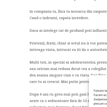
In compania ta, fiica ta incearca din raspute
Cand o indrumi, capata incredere.
Daca ai intelege cat de profund poti influenta v
Prietenii, fratii, chiar si sotul nu ii vor put
intreaga viata, intrucat ea iti da o autoritat
Multi tati, in special ai adolescentelor, presu
sau oricum mai redusa decat cea a colegilor sa
dea seama singure cum e cu viata. Dar fiica t
care tu ai crescut. Mai putin prietenoasa, m
Folosim te
Dupa 6 ani cu greu mai poti gasi haine de „f
Facem aces
(ne)perso
arate ca o seducatoare fata de 13 sau 14 ani 
precum co