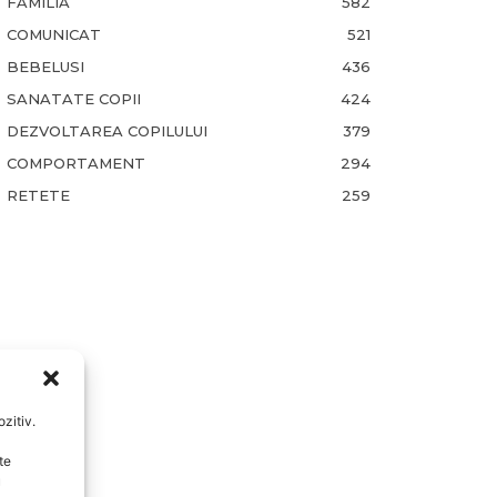
FAMILIA
582
COMUNICAT
521
BEBELUSI
436
SANATATE COPII
424
DEZVOLTAREA COPILULUI
379
COMPORTAMENT
294
RETETE
259
zitiv.
te
u