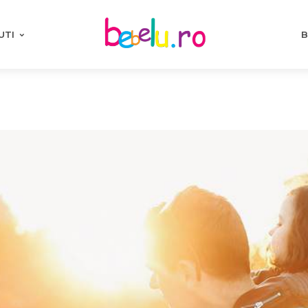
UTI
B