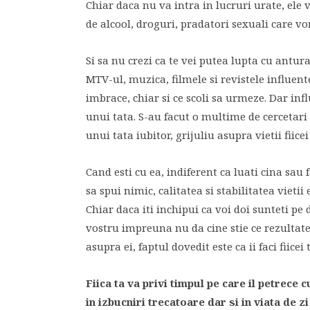
Chiar daca nu va intra in lucruri urate, ele
de alcool, droguri, pradatori sexuali care vo
Si sa nu crezi ca te vei putea lupta cu antura
MTV-ul, muzica, filmele si revistele influent
imbrace, chiar si ce scoli sa urmeze. Dar infl
unui tata. S-au facut o multime de cercetari 
unui tata iubitor, grijuliu asupra vietii fiice
Cand esti cu ea, indiferent ca luati cina sau
sa spui nimic, calitatea si stabilitatea vietii
Chiar daca iti inchipui ca voi doi sunteti pe d
vostru impreuna nu da cine stie ce rezultate
asupra ei, faptul dovedit este ca ii faci fiice
Fiica ta va privi timpul pe care il petrece c
in izbucniri trecatoare dar si in viata de zi