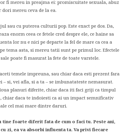
 vor fi mereu in preajma ei: promiscuitate sexuala, abuz
r dori mereu ceva de la ea.
jul sau cu puterea culturii pop. Este exact pe dos. Da,
eaza enorm ceea ce fetele cred despre ele, ce haine sa
uenta lor nu e nici pe departe la fel de mare ca cea a
pe tema asta, si mereu tatii sunt pe primul loc. Efectele
i sale poate fi masurat la fete de toate varstele.
 faceti temele impreuna, sau chiar daca esti prezent fara
 ei – si, vei afla, si a ta – se imbunatateste nemasurat.
oua planuri diferite, chiar daca iti faci griji ca timpul
, chiar daca te indoiesti ca ai un impact semnificativ
i tale cel mai mare dintre daruri.
u tine foarte diferit fata de cum o faci tu. Peste ani,
 cu zi, ea va absorbi influenta ta. Va privi fiecare