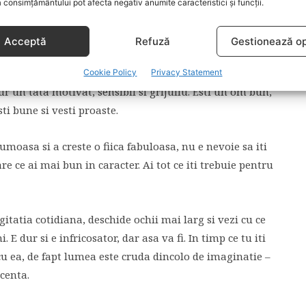
 generatie. Baietii o vor privi cum incepe sa se
 consimțământului pot afecta negativ anumite caracteristici și funcții.
vedea aluzii sexuale sau scene de sexualitate in reviste
indiferent ca iti place tie sau nu. Va invata despre HIV /
Acceptă
Refuză
Gestionează op
ata si cum este transmis.
Cookie Policy
Privacy Statement
ur un tata motivat, sensibil si grijuliu. Esti un om bun,
ti bune si vesti proaste.
umoasa si a creste o fiica fabuloasa, nu e nevoie sa iti
are ce ai mai bun in caracter. Ai tot ce iti trebuie pentru
gitatia cotidiana, deschide ochii mai larg si vezi cu ce
. E dur si e infricosator, dar asa va fi. In timp ce tu iti
cu ea, de fapt lumea este cruda dincolo de imaginatie –
scenta.