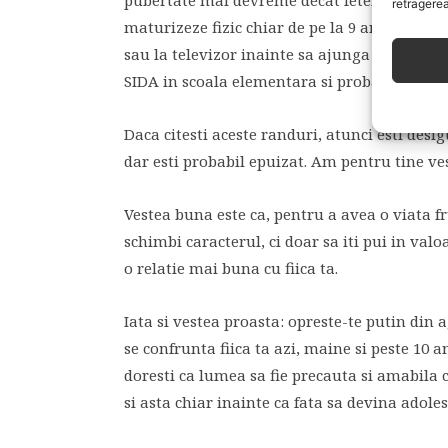
pubertate mai devreme decat fetele de acum o
retragerea
maturizeze fizic chiar de pe la 9 ani. Ea va 
sau la televizor inainte sa ajunga la 10 ani, 
SIDA in scoala elementara si probabil va inv
Daca citesti aceste randuri, atunci esti desig
dar esti probabil epuizat. Am pentru tine ves
Vestea buna este ca, pentru a avea o viata fr
schimbi caracterul, ci doar sa iti pui in valo
o relatie mai buna cu fiica ta.
Iata si vestea proasta: opreste-te putin din a
se confrunta fiica ta azi, maine si peste 10 ani
doresti ca lumea sa fie precauta si amabila 
si asta chiar inainte ca fata sa devina adole