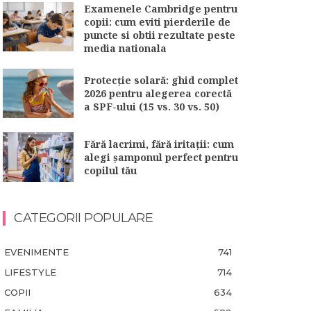
Examenele Cambridge pentru
copii: cum eviti pierderile de
puncte si obtii rezultate peste
media nationala
Protecție solară: ghid complet
2026 pentru alegerea corectă
a SPF-ului (15 vs. 30 vs. 50)
Fără lacrimi, fără iritații: cum
alegi șamponul perfect pentru
copilul tău
CATEGORII POPULARE
EVENIMENTE
741
LIFESTYLE
714
COPII
634