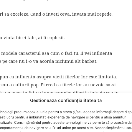
ri sa exceleze. Cand o inveti ceva, invata mai repede.
iata fiicei tale, ai fi coplesit.
ea modela caracterul asa cum o faci tu. Ii vei influenta
e pe care nu i-o va acorda niciunui alt barbat.
pun ca influenta asupra vietii fiicelor lor este limitata,
u a culturii pop. Ei cred ca fiicele lor au nevoie sa-si
a va avea in fata o lume complet diferita fata de cea in
ai imorala sau chiar de-a dreptul periculoasa.
Gestionează confidențialitatea ta
hnologii precum cookie-urile pentru a stoca și/sau accesa informații despre dispo
etita”. Multe imbracaminti sunt croite sa o faca sa
t lucru pentru a îmbunătăți experiența de navigare și pentru a afișa anunțuri
nalizate. Consimțământul pentru aceste tehnologii ne va permite să procesăm da
care incearca sa atraga barbati tineri. Va intra la
mportamentul de navigare sau ID-uri unice pe acest site. Neconsimțământul sa