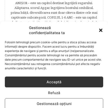
ANIŞOR – este un capitol destinat îngrijirii sugarului.
Alăptarea, scorul Apgar, îngrijirea bontului ombilical,
prima băiţă, diversificarea sunt doar câteva dintre cele mai
captivante subcategorii. COPILUL 1-6 ANI – este un capitol
dedicat creşterii şi îngrijirii copilului din primul an şi până
la vârsta şcolară. Mămicile vor reuşi să afle cum anume să
Gestionează
se descurce cu propriul copil, cum să îl îngrijească în aşa fel
confidențialitatea ta
încât să crească perfect sănătos. EDUCAŢIE – este un capitol
captivant în care poţi afla cum să îţi educi copilul în aşa fel
Folosim tehnologii precum cookie-urile pentru a stoca și/sau accesa
încât să poţi obţine performanţe şcolare sigure. FAMILIA –
informații despre dispozitiv. Facem acest lucru pentru a îmbunătăți
este un capitol destinat vieţii de familie ce conţine o serie
experiența de navigare și pentru a afișa anunțuri (ne)personalizate.
Consimțământul pentru aceste tehnologii ne va permite să procesăm
întreagă de sfaturi eficiente. COPII TALENTAŢI – este un
date precum comportamentul de navigare sau ID-uri unice pe acest site.
capitol fascinant dedicat copiilor valoroși ai țării. ÎNVAŢĂ
Neconsimțământul sau retragerea consimțământului pot afecta negativ
SĂ PREVII! –sunt prezentate soluţii de prevenire a
anumite caracteristici și funcții.
anumitor probleme de sănătate ce pot afecta atât viaţa
copiilor, cât şi pe cea a părinţilor.
Acceptă
Refuză
RELATED POSTS
Gestionează opțiuni