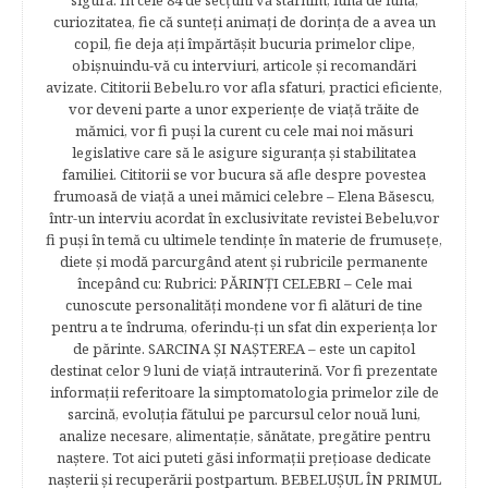
sigură. În cele 84 de secțuni vă stârnim, lună de lună,
curiozitatea, fie că sunteţi animaţi de dorinţa de a avea un
copil, fie deja aţi împărtăşit bucuria primelor clipe,
obişnuindu-vă cu interviuri, articole şi recomandări
avizate. Cititorii Bebelu.ro vor afla sfaturi, practici eficiente,
vor deveni parte a unor experienţe de viaţă trăite de
mămici, vor fi puşi la curent cu cele mai noi măsuri
legislative care să le asigure siguranţa şi stabilitatea
familiei. Cititorii se vor bucura să afle despre povestea
frumoasă de viață a unei mămici celebre – Elena Băsescu,
într-un interviu acordat în exclusivitate revistei Bebelu,vor
fi puşi în temă cu ultimele tendinţe în materie de frumuseţe,
diete şi modă parcurgând atent şi rubricile permanente
începând cu: Rubrici: PĂRINŢI CELEBRI – Cele mai
cunoscute personalităţi mondene vor fi alături de tine
pentru a te îndruma, oferindu-ţi un sfat din experienţa lor
de părinte. SARCINA ŞI NAŞTEREA – este un capitol
destinat celor 9 luni de viaţă intrauterină. Vor fi prezentate
informaţii referitoare la simptomatologia primelor zile de
sarcină, evoluţia fătului pe parcursul celor nouă luni,
analize necesare, alimentaţie, sănătate, pregătire pentru
naştere. Tot aici puteti găsi informaţii preţioase dedicate
naşterii şi recuperării postpartum. BEBELUŞUL ÎN PRIMUL