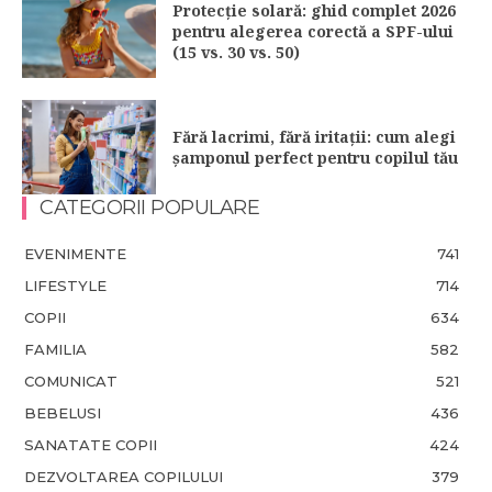
Protecție solară: ghid complet 2026
pentru alegerea corectă a SPF-ului
(15 vs. 30 vs. 50)
Fără lacrimi, fără iritații: cum alegi
șamponul perfect pentru copilul tău
CATEGORII POPULARE
EVENIMENTE
741
LIFESTYLE
714
COPII
634
FAMILIA
582
COMUNICAT
521
BEBELUSI
436
SANATATE COPII
424
DEZVOLTAREA COPILULUI
379