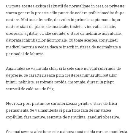
Cu toate acestea exista si situatii de normalitate in ceea ce priveste
starea generala proasta cdin punct de vedere psihic imediat dupa
nastere. Mai toate femeile, dezvolta in primele saptamani dupa
nastere stari de plans, de anxietate, tristete, vinovatie, iritatie,
oboseala, agitatie, cu alte cuvinte, o stare de neliniste accentuate,
datorata schimbarilor hormonale. Cu toate acestea, consulta-ti
medicul pentru a vedea daca te inscrii in starea de normalitate a
perioadei de lahuzie.
Anxietatea se va instala chiar si la cele care nu sunt suferinde de
depresie. Se caracterizeaza prin cresterea numarului batailor
inimii, neliniste, respiratie rapida, insomnie, dureri in piept,
senzatii de cald sau de frig.
Nevroza post partum se caracterizeaza printr-o stare de frica
permanenta. Se va manifesta si prin frica fata de sanatatea
copilului, fara motive, senzatie de neputinta, ganduri obsesive.
Cea mai severa afectiune este psihoza post natala care se manifesta