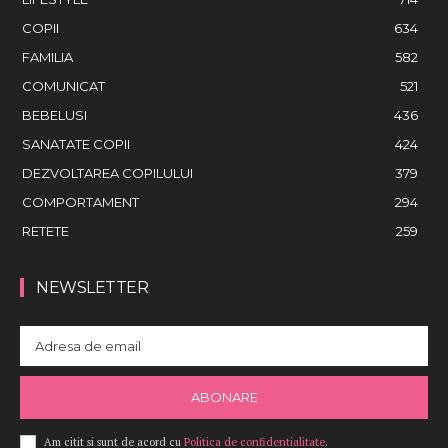
COPII
634
FAMILIA
582
COMUNICAT
521
BEBELUSI
436
SANATATE COPII
424
DEZVOLTAREA COPILULUI
379
COMPORTAMENT
294
RETETE
259
NEWSLETTER
ABONARE
Am citit si sunt de acord cu
Politica de confidentialitate
.