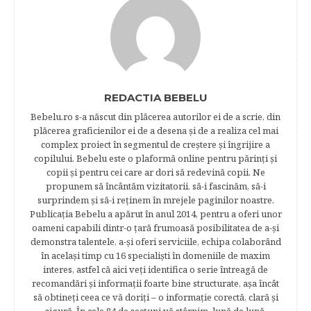
REDACTIA BEBELU
Bebelu.ro s-a născut din plăcerea autorilor ei de a scrie, din
plăcerea graficienilor ei de a desena şi de a realiza cel mai
complex proiect în segmentul de creştere şi îngrijire a
copilului. Bebelu este o plaformă online pentru părinţi şi
copii şi pentru cei care ar dori să redevină copii. Ne
propunem să încântăm vizitatorii, să-i fascinăm, să-i
surprindem şi să-i reţinem în mrejele paginilor noastre.​
Publicația Bebelu a apărut în anul 2014, pentru a oferi unor
oameni capabili dintr-o ţară frumoasă posibilitatea de a-şi
demonstra talentele, a-şi oferi serviciile, echipa colaborând
în acelaşi timp cu 16 specialişti în domeniile de maxim
interes, astfel că aici veţi identifica o serie întreagă de
recomandări şi informaţii foarte bine structurate, aşa încât
să obtineţi ceea ce vă doriţi – o informaţie corectă, clară şi