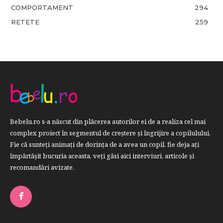
COMPORTAMENT
294
RETETE
259
Bebelu.ro s-a născut din plăcerea autorilor ei de a realiza cel mai
complex proiect în segmentul de creştere şi îngrijire a copilulului.
Fie că sunteţi animaţi de dorinţa de a avea un copil, fie deja aţi
împărtăşit bucuria aceasta, veți găsi aici interviuri, articole şi
recomandări avizate.