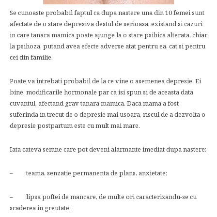
Se cunoaste probabil faptul ca dupa nastere una din 10 femei sunt
afectate de o stare depresiva destul de serioasa, existand si cazuri
in care tanara mamica poate ajunge la o stare psihica alterata, chiar
la psihoza, putand avea efecte adverse atat pentru ea, cat si pentru
cei din familie.
Poate va intrebati probabil de la ce vine o asemenea depresie. Ei
bine, modificarile hormonale par ca isi spun si de aceasta data
cuvantul, afectand grav tanara mamica. Daca mama a fost
suferinda in trecut de o depresie mai usoara, riscul de a dezvolta o
depresie postpartum este cu mult mai mare.
Iata cateva semne care pot deveni alarmante imediat dupa nastere:
– teama, senzatie permanenta de plans, anxietate;
– lipsa poftei de mancare, de multe ori caracterizandu-se cu
scaderea in greutate;