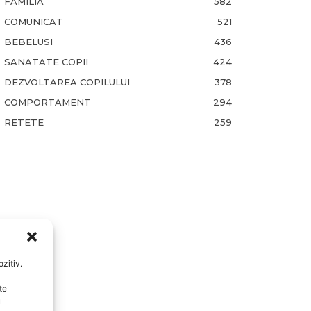
FAMILIA
582
COMUNICAT
521
BEBELUSI
436
SANATATE COPII
424
DEZVOLTAREA COPILULUI
378
COMPORTAMENT
294
RETETE
259
zitiv.
te
u