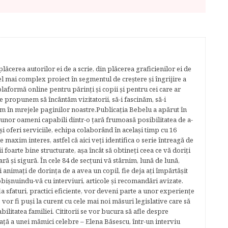
lăcerea autorilor ei de a scrie, din plăcerea graficienilor ei de
cel mai complex proiect în segmentul de creştere şi îngrijire a
plaformă online pentru părinţi şi copii şi pentru cei care ar
e propunem să încântăm vizitatorii, să-i fascinăm, să-i
m în mrejele paginilor noastre.​ Publicația Bebelu a apărut în
 unor oameni capabili dintr-o ţară frumoasă posibilitatea de a-
şi oferi serviciile, echipa colaborând în acelaşi timp cu 16
e maxim interes, astfel că aici veţi identifica o serie întreagă de
foarte bine structurate, aşa încât să obtineţi ceea ce vă doriţi
ară şi sigură. În cele 84 de secțuni vă stârnim, lună de lună,
ţi animaţi de dorinţa de a avea un copil, fie deja aţi împărtăşit
bişnuindu-vă cu interviuri, articole şi recomandări avizate.
la sfaturi, practici eficiente, vor deveni parte a unor experienţe
 vor fi puşi la curent cu cele mai noi măsuri legislative care să
abilitatea familiei. Cititorii se vor bucura să afle despre
ță a unei mămici celebre – Elena Băsescu, într-un interviu