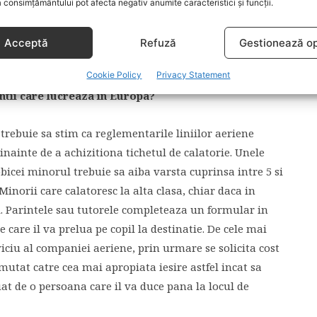
ejurari extraordinare decat in cazurile in care au fost
 consimțământului pot afecta negativ anumite caracteristici și funcții.
 prevazute si evitate, cum ar fi defectarea unui motor
Acceptă
Refuză
Gestionează op
sa iti trimiti copilul in vacanta la bunica? Bunica din
Cookie Policy
Privacy Statement
intii care lucreaza in Europa?
trebuie sa stim ca reglementarile liniilor aeriene
nainte de a achizitiona tichetul de calatorie. Unele
bicei minorul trebuie sa aiba varsta cuprinsa intre 5 si
 Minorii care calatoresc la alta clasa, chiar daca in
ti. Parintele sau tutorele completeaza un formular in
 care il va prelua pe copil la destinatie. De cele mai
iciu al companiei aeriene, prin urmare se solicita cost
utat catre cea mai apropiata iesire astfel incat sa
uat de o persoana care il va duce pana la locul de