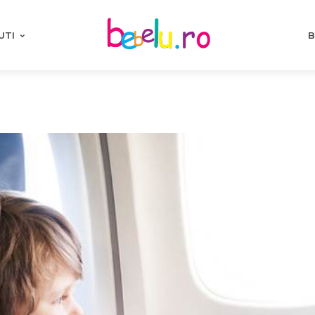
UTI
B