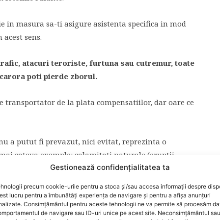
e in masura sa-ti asigure asistenta specifica in mod
n acest sens.
fic, atacuri teroriste, furtuna sau cutremur, toate
carora poti pierde zborul.
 transportator de la plata compensatiilor, dar oare ce
nu a putut fi prevazut, nici evitat, reprezinta o
mai cateva exemple: calamitati naturale (eruptii
Gestionează confidențialitatea ta
e extrem de nefavorabile (furtuni, ceata densa, viscol,
late si limitate de compania aeriana (greva
hnologii precum cookie-urile pentru a stoca și/sau accesa informații despre dispo
razboi, atentate teroriste, revolte).
t lucru pentru a îmbunătăți experiența de navigare și pentru a afișa anunțuri
nalizate. Consimțământul pentru aceste tehnologii ne va permite să procesăm da
mportamentul de navigare sau ID-uri unice pe acest site. Neconsimțământul sa