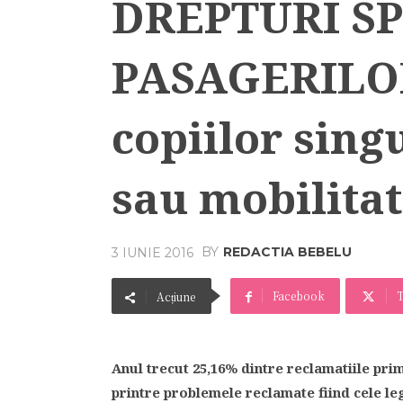
DREPTURI S
PASAGERILOR 
copiilor sing
sau mobilita
BY
REDACTIA BEBELU
3 IUNIE 2016
Facebook
T
Acțiune
Anul trecut 25,16% dintre reclamatiile pri
printre problemele reclamate fiind cele le