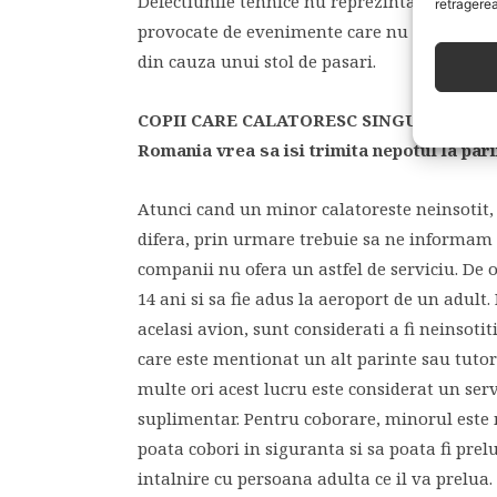
Defectiunile tehnice nu reprezinta insa impr
retragerea
provocate de evenimente care nu au putut fi
din cauza unui stol de pasari.
COPII CARE CALATORESC SINGURI
– Vrei 
Romania vrea sa isi trimita nepotul la par
Atunci cand un minor calatoreste neinsotit, 
difera, prin urmare trebuie sa ne informam i
companii nu ofera un astfel de serviciu. De o
14 ani si sa fie adus la aeroport de un adult.
acelasi avion, sunt considerati a fi neinsoti
care este mentionat un alt parinte sau tutore
multe ori acest lucru este considerat un serv
suplimentar. Pentru coborare, minorul este m
poata cobori in siguranta si sa poata fi prel
intalnire cu persoana adulta ce il va prelua.