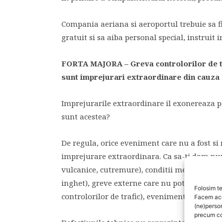
Compania aeriana si aeroportul trebuie sa fi
gratuit si sa aiba personal special, instruit i
FORTA MAJORA – Greva controlorilor de tra
sunt imprejurari extraordinare din cauza 
Imprejurarile extraordinare il exonereaza pe
sunt acestea?
De regula, orice eveniment care nu a fost si 
imprejurare extraordinara. Ca sa-ti dam nu
vulcanice, cutremure), conditii meteorologic
inghet), greve externe care nu pot fi contro
Folosim te
controlorilor de trafic), evenimente politice (
Facem aces
(ne)perso
precum co