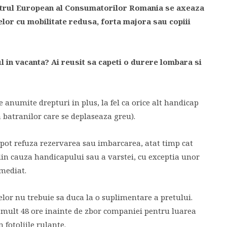
entrul European al Consumatorilor Romania se axeaza
lor cu mobilitate redusa, forta majora sau copiii
ul in vacanta? Ai reusit sa capeti o durere lombara si
de anumite drepturi in plus, la fel ca orice alt handicap
a batranilor care se deplaseaza greu).
 pot refuza rezervarea sau imbarcarea, atat timp cat
 din cauza handicapului sau a varstei, cu exceptia unor
mediat.
elor nu trebuie sa duca la o suplimentare a pretului.
el mult 48 ore inainte de zbor companiei pentru luarea
fotoliile rulante.