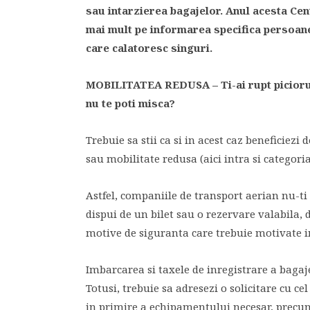
sau intarzierea bagajelor. Anul acesta C
mai mult pe informarea specifica persoane
care calatoresc singuri.
MOBILITATEA REDUSA
– Ti-ai rupt picior
nu te poti misca?
Trebuie sa stii ca si in acest caz beneficiezi 
sau mobilitate redusa (aici intra si categori
Astfel, companiile de transport aerian nu-ti
dispui de un bilet sau o rezervare valabila,
motive de siguranta care trebuie motivate i
Imbarcarea si taxele de inregistrare a bagaj
Totusi, trebuie sa adresezi o solicitare cu c
in primire a echipamentului necesar, precum 