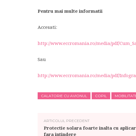
Pentru mai multe informatii
Accesati:
http://www.eccromania.ro/media/pdf/Cum_Sa
Sau
http://www.eccromania.ro/media/pdf/Infogra
CALATORIE CU AVIONUL
COPIL
MOBILITAT
ARTICOLUL PRECEDENT
Protectie solara foarte inalta cu aplica
fara intindere