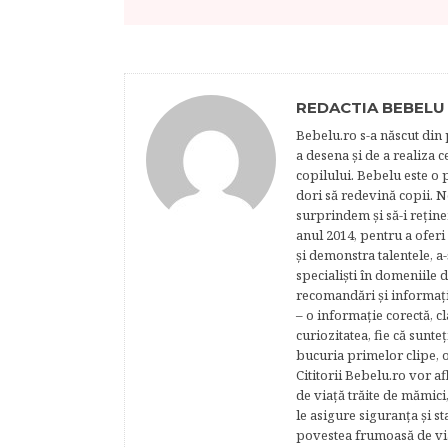
REDACTIA BEBELU
Bebelu.ro s-a născut din p
a desena şi de a realiza 
copilului. Bebelu este o 
dori să redevină copii. N
surprindem şi să-i reţine
anul 2014, pentru a oferi
şi demonstra talentele, a-
specialişti în domeniile d
recomandări şi informaţii 
– o informaţie corectă, cl
curiozitatea, fie că sunte
bucuria primelor clipe, o
Cititorii Bebelu.ro vor af
de viaţă trăite de mămici,
le asigure siguranţa şi st
povestea frumoasă de via