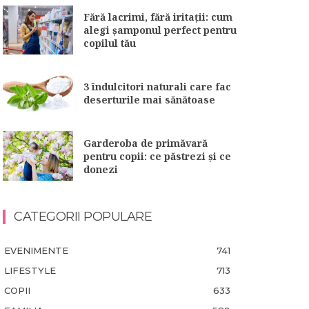
Fără lacrimi, fără iritații: cum
alegi șamponul perfect pentru
copilul tău
3 îndulcitori naturali care fac
deserturile mai sănătoase
Garderoba de primăvară
pentru copii: ce păstrezi și ce
donezi
CATEGORII POPULARE
EVENIMENTE
741
LIFESTYLE
713
COPII
633