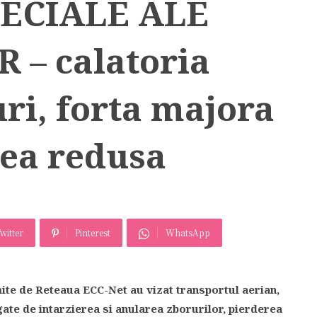
PECIALE ALE
– calatoria
uri, forta majora
tea redusa
witter
Pinterest
WhatsApp
mite de Reteaua ECC-Net au vizat transportul aerian,
gate de intarzierea si anularea zborurilor, pierderea