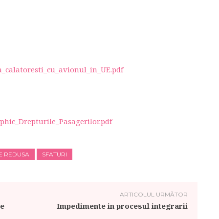
_calatoresti_cu_avionul_in_UE.pdf
phic_Drepturile_Pasagerilor.pdf
E REDUSA
SFATURI
ARTICOLUL URMĂTOR
re
Impedimente in procesul integrarii