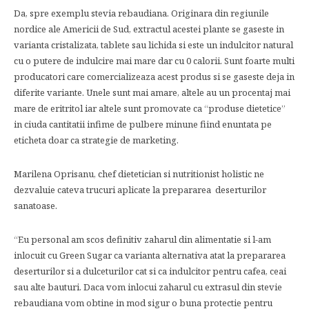
Da, spre exemplu stevia rebaudiana. Originara din regiunile
nordice ale Americii de Sud, extractul acestei plante se gaseste in
varianta cristalizata, tablete sau lichida si este un indulcitor natural
cu o putere de indulcire mai mare dar cu 0 calorii. Sunt foarte multi
producatori care comercializeaza acest produs si se gaseste deja in
diferite variante. Unele sunt mai amare, altele au un procentaj mai
mare de eritritol iar altele sunt promovate ca “produse dietetice”
in ciuda cantitatii infime de pulbere minune fiind enuntata pe
eticheta doar ca strategie de marketing.
Marilena Oprisanu, chef dietetician si nutritionist holistic ne
dezvaluie cateva trucuri aplicate la prepararea deserturilor
sanatoase.
“Eu personal am scos definitiv zaharul din alimentatie si l-am
inlocuit cu Green Sugar ca varianta alternativa atat la prepararea
deserturilor si a dulceturilor cat si ca indulcitor pentru cafea, ceai
sau alte bauturi. Daca vom inlocui zaharul cu extrasul din stevie
rebaudiana vom obtine in mod sigur o buna protectie pentru