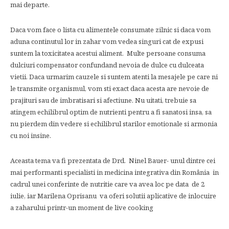
mai departe.
Daca vom face o lista cu alimentele consumate zilnic si daca vom
aduna continutul lor in zahar vom vedea singuri cat de expusi
suntem la toxicitatea acestui aliment. Multe persoane consuma
dulciuri compensator confundand nevoia de dulce cu dulceata
vietii. Daca urmarim cauzele si suntem atenti la mesajele pe care ni
le transmite organismul, vom sti exact daca acesta are nevoie de
prajituri sau de imbratisari si afectiune. Nu uitati, trebuie sa
atingem echilibrul optim de nutrienti pentru a fi sanatosi insa, sa
nu pierdem din vedere si echilibrul starilor emotionale si armonia
cu noi insine.
Aceasta tema va fi prezentata de Drd. Ninel Bauer- unul dintre cei
mai performanti specialisti in medicina integrativa din România in
cadrul unei conferinte de nutritie care va avea loc pe data de 2
iulie, iar Marilena Oprisanu va oferi solutii aplicative de inlocuire
a zaharului printr-un moment de live cooking