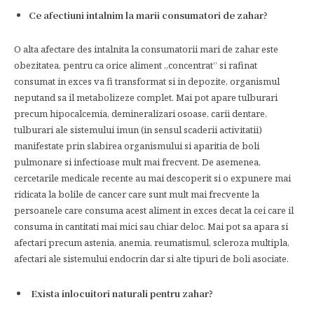
Ce afectiuni intalnim la marii consumatori de zahar?
O alta afectare des intalnita la consumatorii mari de zahar este
obezitatea, pentru ca orice aliment „concentrat” si rafinat
consumat in exces va fi transformat si in depozite, organismul
neputand sa il metabolizeze complet. Mai pot apare tulburari
precum hipocalcemia, demineralizari osoase, carii dentare,
tulburari ale sistemului imun (in sensul scaderii activitatii)
manifestate prin slabirea organismului si aparitia de boli
pulmonare si infectioase mult mai frecvent. De asemenea,
cercetarile medicale recente au mai descoperit si o expunere mai
ridicata la bolile de cancer care sunt mult mai frecvente la
persoanele care consuma acest aliment in exces decat la cei care il
consuma in cantitati mai mici sau chiar deloc. Mai pot sa apara si
afectari precum astenia, anemia, reumatismul, scleroza multipla,
afectari ale sistemului endocrin dar si alte tipuri de boli asociate.
Exista inlocuitori naturali pentru zahar?