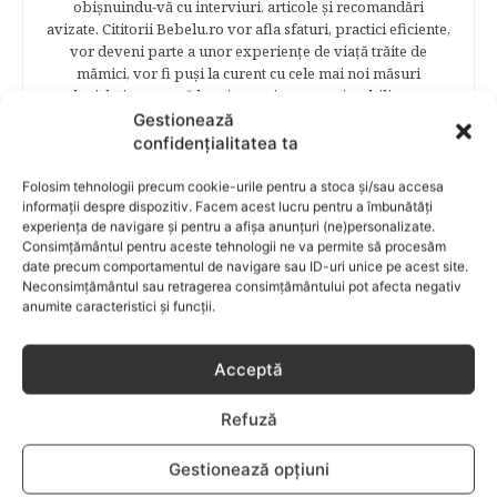
obişnuindu-vă cu interviuri, articole şi recomandări
avizate. Cititorii Bebelu.ro vor afla sfaturi, practici eficiente,
vor deveni parte a unor experienţe de viaţă trăite de
mămici, vor fi puşi la curent cu cele mai noi măsuri
legislative care să le asigure siguranţa şi stabilitatea
familiei. Cititorii se vor bucura să afle despre povestea
Gestionează
frumoasă de viață a unei mămici celebre – Elena Băsescu,
confidențialitatea ta
într-un interviu acordat în exclusivitate revistei Bebelu,vor
fi puşi în temă cu ultimele tendinţe în materie de frumuseţe,
Folosim tehnologii precum cookie-urile pentru a stoca și/sau accesa
diete şi modă parcurgând atent şi rubricile permanente
informații despre dispozitiv. Facem acest lucru pentru a îmbunătăți
experiența de navigare și pentru a afișa anunțuri (ne)personalizate.
începând cu: Rubrici: PĂRINŢI CELEBRI – Cele mai
Consimțământul pentru aceste tehnologii ne va permite să procesăm
cunoscute personalităţi mondene vor fi alături de tine
date precum comportamentul de navigare sau ID-uri unice pe acest site.
pentru a te îndruma, oferindu-ţi un sfat din experienţa lor
Neconsimțământul sau retragerea consimțământului pot afecta negativ
de părinte. SARCINA ŞI NAŞTEREA – este un capitol
anumite caracteristici și funcții.
destinat celor 9 luni de viaţă intrauterină. Vor fi prezentate
informaţii referitoare la simptomatologia primelor zile de
sarcină, evoluţia fătului pe parcursul celor nouă luni,
Acceptă
analize necesare, alimentaţie, sănătate, pregătire pentru
naştere. Tot aici puteti găsi informaţii preţioase dedicate
Refuză
naşterii şi recuperării postpartum. BEBELUŞUL ÎN PRIMUL
ANIŞOR – este un capitol destinat îngrijirii sugarului.
Gestionează opțiuni
Alăptarea, scorul Apgar, îngrijirea bontului ombilical,
prima băiţă, diversificarea sunt doar câteva dintre cele mai