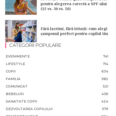
pentru alegerea corectă a SPF-ului
(15 vs. 30 vs. 50)
Fără lacrimi, fără iritații: cum alegi
șamponul perfect pentru copilul tău
CATEGORII POPULARE
EVENIMENTE
741
LIFESTYLE
714
COPII
634
FAMILIA
582
COMUNICAT
521
BEBELUSI
436
SANATATE COPII
424
DEZVOLTAREA COPILULUI
379