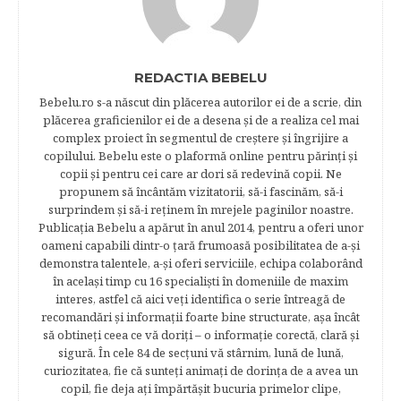
REDACTIA BEBELU
Bebelu.ro s-a născut din plăcerea autorilor ei de a scrie, din
plăcerea graficienilor ei de a desena şi de a realiza cel mai
complex proiect în segmentul de creştere şi îngrijire a
copilului. Bebelu este o plaformă online pentru părinţi şi
copii şi pentru cei care ar dori să redevină copii. Ne
propunem să încântăm vizitatorii, să-i fascinăm, să-i
surprindem şi să-i reţinem în mrejele paginilor noastre.​
Publicația Bebelu a apărut în anul 2014, pentru a oferi unor
oameni capabili dintr-o ţară frumoasă posibilitatea de a-şi
demonstra talentele, a-şi oferi serviciile, echipa colaborând
în acelaşi timp cu 16 specialişti în domeniile de maxim
interes, astfel că aici veţi identifica o serie întreagă de
recomandări şi informaţii foarte bine structurate, aşa încât
să obtineţi ceea ce vă doriţi – o informaţie corectă, clară şi
sigură. În cele 84 de secțuni vă stârnim, lună de lună,
curiozitatea, fie că sunteţi animaţi de dorinţa de a avea un
copil, fie deja aţi împărtăşit bucuria primelor clipe,