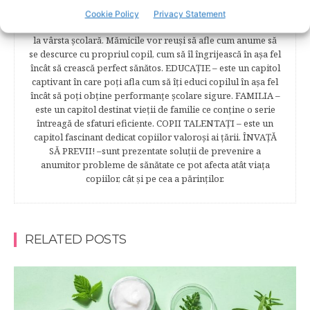
captivante subcategorii. COPILUL 1-6 ANI – este un capitol
Cookie Policy
Privacy Statement
dedicat creşterii şi îngrijirii copilului din primul an şi până
la vârsta şcolară. Mămicile vor reuşi să afle cum anume să
se descurce cu propriul copil, cum să îl îngrijească în aşa fel
încât să crească perfect sănătos. EDUCAŢIE – este un capitol
captivant în care poţi afla cum să îţi educi copilul în aşa fel
încât să poţi obţine performanţe şcolare sigure. FAMILIA –
este un capitol destinat vieţii de familie ce conţine o serie
întreagă de sfaturi eficiente. COPII TALENTAŢI – este un
capitol fascinant dedicat copiilor valoroși ai țării. ÎNVAŢĂ
SĂ PREVII! –sunt prezentate soluţii de prevenire a
anumitor probleme de sănătate ce pot afecta atât viaţa
copiilor, cât şi pe cea a părinţilor.
RELATED POSTS