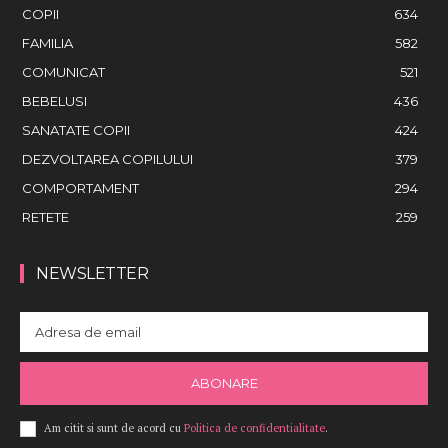
COPII
634
FAMILIA
582
COMUNICAT
521
BEBELUSI
436
SANATATE COPII
424
DEZVOLTAREA COPILULUI
379
COMPORTAMENT
294
RETETE
259
NEWSLETTER
ABONARE
Am citit si sunt de acord cu
Politica de confidentialitate
.