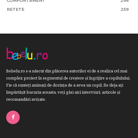
COMPORTAMENT
294
RETETE
259
Bebelu.ro s-a născut din plăcerea autorilor ei de a realiza cel mai
complex proiect în segmentul de creştere şi îngrijire a copilulului.
Fie că sunteţi animaţi de dorinţa de a avea un copil, fie deja aţi
împărtăşit bucuria aceasta, veți găsi aici interviuri, articole şi
recomandări avizate.