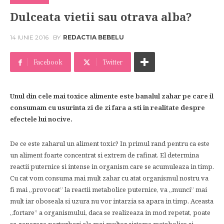
Dulceata vietii sau otrava alba?
14 IUNIE 2016
BY
REDACTIA BEBELU
Facebook
Twitter
Unul din cele mai toxice alimente este banalul zahar pe care il
consumam cu usurinta zi de zi fara a sti in realitate despre
efectele lui nocive.
De ce este zaharul un aliment toxic? In primul rand pentru ca este
un aliment foarte concentrat si extrem de rafinat. El determina
reactii puternice si intense in organism care se acumuleaza in timp.
Cu cat vom consuma mai mult zahar cu atat organismul nostru va
fi mai „provocat” la reactii metabolice puternice, va „munci” mai
mult iar oboseala si uzura nu vor intarzia sa apara in timp. Aceasta
„fortare” a organismului, daca se realizeaza in mod repetat, poate