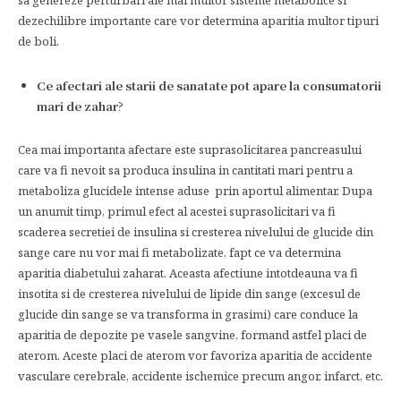
sa genereze perturbari ale mai multor sisteme metabolice si
dezechilibre importante care vor determina aparitia multor tipuri
de boli.
Ce afectari ale starii de sanatate pot apare la consumatorii
mari de zahar
?
Cea mai importanta afectare este suprasolicitarea pancreasului
care va fi nevoit sa produca insulina in cantitati mari pentru a
metaboliza glucidele intense aduse prin aportul alimentar. Dupa
un anumit timp, primul efect al acestei suprasolicitari va fi
scaderea secretiei de insulina si cresterea nivelului de glucide din
sange care nu vor mai fi metabolizate, fapt ce va determina
aparitia diabetului zaharat. Aceasta afectiune intotdeauna va fi
insotita si de cresterea nivelului de lipide din sange (excesul de
glucide din sange se va transforma in grasimi) care conduce la
aparitia de depozite pe vasele sangvine, formand astfel placi de
aterom. Aceste placi de aterom vor favoriza aparitia de accidente
vasculare cerebrale, accidente ischemice precum angor, infarct, etc.