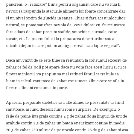
pancreas, o „relaxare” buna pentru organism care nu va mai fi
nevoit sa raspunda la atacurile alimentelor foarte concentrate dar
si un nivel optim de glucide in sange. Chiar si fara acest inlocuitor
natural, se poate satisface nevoia de „ceva dulce” cu fructe uscate
fara adaos de zahar precum stafide, smochine, curmale, caise
uscate, etc. Le putem folosi la prepararea deserturilor sau a
micului dejun in care putem adauga cereale sau lapte vegetal”.
Daca am vazut de ce este bine sa renuntam la consumul excesiv de
zahar, ce fel de boli pot apare daca nu vom face acest lucru si cu ce
il putem inlocui, va propun sa mai retineti faptul ca trebuie sa
luam in calcul cantitatea de zahar consumata zilnic care se afla in
fiecare aliment consumat in parte.
Aparent, preparate dietetice sau alte alimente prezentate ca fiind
sanatoase, ascund deseori numeroase surprize. De exemplu, o
felie de paine integrala contine 2 g de zahar, doua linguri de unt de
arahide contin 3 g de zahar, un baton energizant contine in medie
20 g de zahar, 250 ml suc de portocale contin 26 de g de zahar, si asa