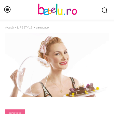
Acasă
LIFESTYLE
sanatate
sanatate