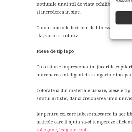
retragerea
notiunile unui stil de viata echilibrat, fapt
si increderea in sine.
Gama cuprinde biciclete de fitness, mini ste
ski, vaslit si rotativ.
Piese de tip lego
Cu o istorie impresionanta, jucariile copilari
antrenarea inteligentei strengarilor incepan
Colorate si din materiale usoare, piesele tip
simtul artistic, dar si creionarea unui unive
Iar pentru cei care iubesc miscarea in aer 
articole care ii ajuta sa-si tempereze eficie
tobogane
,
leagane copii
.