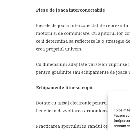
Piese de joaca interconectabile
Piesele de joaca interconectabile reprezinta 
motorii si de comunicare. Cu ajutorul lor, co
ce ii determina sa reflecteze la o strategie d
crea propriul univers.
Cu dimensiuni adaptate varstelor cuprinse int
pentru gradinite sau echipamente de joaca ut
Echipamente fitness copii
Dotate cu afisaj electronic pentru viteza, tim
benefic in dezvoltarea armonioasa a copiilor,
Folosim te
Facem aces
(ne)perso
Practicarea sportului in randul celor mici f
precum co