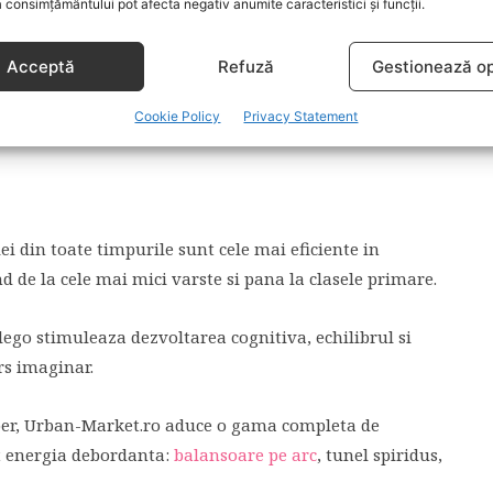
 consimțământului pot afecta negativ anumite caracteristici și funcții.
 care le va influenta caracterul, deprinderea autonomiei
Acceptă
Refuză
Gestionează op
ppere, banda de alergat si echipament fitness copii –
Cookie Policy
Privacy Statement
ei din toate timpurile sunt cele mai eficiente in
d de la cele mai mici varste si pana la clasele primare.
 lego stimuleaza dezvoltarea cognitiva, echilibrul si
rs imaginar.
liber, Urban-Market.ro aduce o gama completa de
nt energia debordanta:
balansoare pe arc
, tunel spiridus,