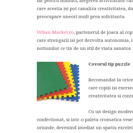
Iar pentru mamici, alegerea activitatilor care
care acestia isi pot canaliza creativitatea, 
preocupare uneori mult prea solicitanta.
Urban-Market.ro
, partenerul de joaca al cop
care strengarii isi pot dezvolta autonomia, 
notiunilor ce tin de un stil de viata sanatos.
Covorul tip puzzle
Recomandat la orice 
care copiii isi exe
creativitatea si cont
Cu un design modern
confectionat, si intr-o paleta cromatica ves
oriunde, devenind imediat un spatiu excelen