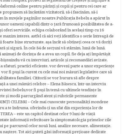
cel mai complex proiect în segmentul de creştere şi îngrijire a
plaformă online pentru părinţi şi copii şi pentru cei care ar
e propunem să încântăm vizitatorii, să-i fascinăm, să-i
m în mrejele paginilor noastre.​ Publicația Bebelu a apărut în
 unor oameni capabili dintr-o ţară frumoasă posibilitatea de a-
şi oferi serviciile, echipa colaborând în acelaşi timp cu 16
e maxim interes, astfel că aici veţi identifica o serie întreagă de
foarte bine structurate, aşa încât să obtineţi ceea ce vă doriţi
ară şi sigură. În cele 84 de secțuni vă stârnim, lună de lună,
ţi animaţi de dorinţa de a avea un copil, fie deja aţi împărtăşit
bişnuindu-vă cu interviuri, articole şi recomandări avizate.
la sfaturi, practici eficiente, vor deveni parte a unor experienţe
 vor fi puşi la curent cu cele mai noi măsuri legislative care să
abilitatea familiei. Cititorii se vor bucura să afle despre
ță a unei mămici celebre – Elena Băsescu, într-un interviu
evistei Bebelu,vor fi puşi în temă cu ultimele tendinţe în
ete şi modă parcurgând atent şi rubricile permanente
ĂRINŢI CELEBRI – Cele mai cunoscute personalităţi mondene
tru a te îndruma, oferindu-ţi un sfat din experienţa lor de
EREA – este un capitol destinat celor 9 luni de viaţă
entate informaţii referitoare la simptomatologia primelor zile
lui pe parcursul celor nouă luni, analize necesare, alimentaţie,
u naştere. Tot aici puteti găsi informaţii preţioase dedicate