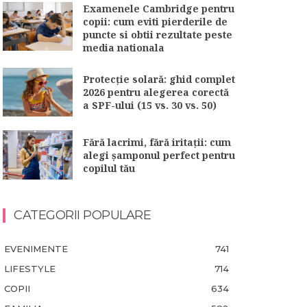
Examenele Cambridge pentru
copii: cum eviti pierderile de
puncte si obtii rezultate peste
media nationala
Protecție solară: ghid complet
2026 pentru alegerea corectă
a SPF-ului (15 vs. 30 vs. 50)
Fără lacrimi, fără iritații: cum
alegi șamponul perfect pentru
copilul tău
CATEGORII POPULARE
EVENIMENTE
741
LIFESTYLE
714
COPII
634