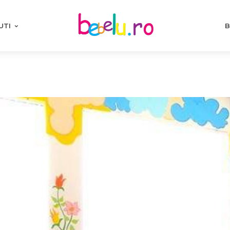
UTI
B