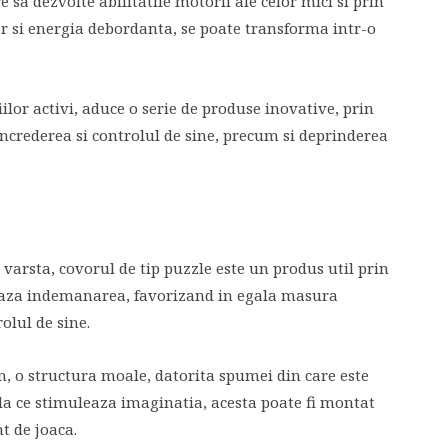
 sa dezvolte abilitatile motorii ale celor mici si prin
dar si energia debordanta, se poate transforma intr-o
iilor activi, aduce o serie de produse inovative, prin
increderea si controlul de sine, precum si deprinderea
varsta, covorul de tip puzzle este un produs util prin
rseaza indemanarea, favorizand in egala masura
rolul de sine.
, o structura moale, datorita spumei din care este
ela ce stimuleaza imaginatia, acesta poate fi montat
t de joaca.