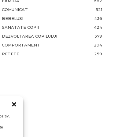
FAMILIA
582
COMUNICAT
521
BEBELUSI
436
SANATATE COPII
424
DEZVOLTAREA COPILULUI
379
COMPORTAMENT
294
RETETE
259
zitiv.
te
u