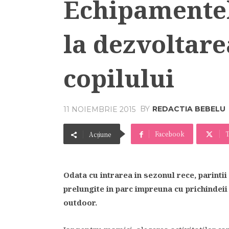
Echipamentel
la dezvoltare
copilului
BY
REDACTIA BEBELU
11 NOIEMBRIE 2015
Facebook
T
Acțiune
Odata cu intrarea in sezonul rece, parintii
prelungite in parc impreuna cu prichindeii 
outdoor.