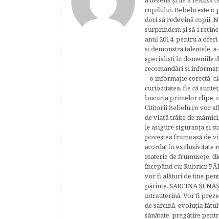
a desena şi de a realiza 
copilului. Bebelu este o 
dori să redevină copii. N
surprindem şi să-i reţine
anul 2014, pentru a oferi
şi demonstra talentele, a-
specialişti în domeniile d
recomandări şi informaţii 
– o informaţie corectă, cl
curiozitatea, fie că sunte
bucuria primelor clipe, o
Cititorii Bebelu.ro vor af
de viaţă trăite de mămici,
le asigure siguranţa şi st
povestea frumoasă de via
acordat în exclusivitate r
materie de frumuseţe, di
începând cu: Rubrici: P
vor fi alături de tine pen
părinte. SARCINA ŞI NAŞT
intrauterină. Vor fi prez
de sarcină, evoluţia fătu
sănătate, pregătire pentr