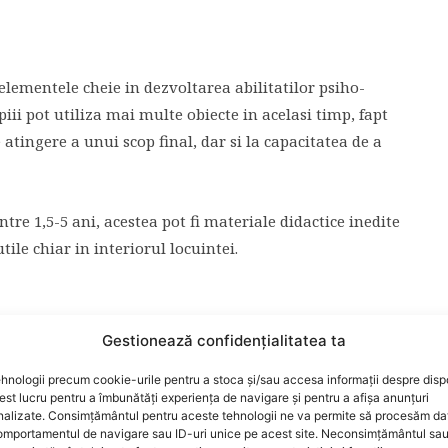
elementele cheie in dezvoltarea abilitatilor psiho-
piii pot utiliza mai multe obiecte in acelasi timp, fapt
e atingere a unui scop final, dar si la capacitatea de a
re 1,5-5 ani, acestea pot fi materiale didactice inedite
ile chiar in interiorul locuintei.
Gestionează confidențialitatea ta
p, calorii si distanta, aparatele de fitness au un rol
 atat din punct de vedere fizic, cat si mental.
hnologii precum cookie-urile pentru a stoca și/sau accesa informații despre dispo
t lucru pentru a îmbunătăți experiența de navigare și pentru a afișa anunțuri
nalizate. Consimțământul pentru aceste tehnologii ne va permite să procesăm da
avorizeaza inca de la varste fragede familiarizarea cu
mportamentul de navigare sau ID-uri unice pe acest site. Neconsimțământul sa