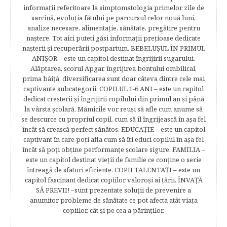
informaţii referitoare la simptomatologia primelor zile de
sarcină, evoluţia fătului pe parcursul celor nouă luni,
analize necesare, alimentaţie, sănătate, pregătire pentru
naştere. Tot aici puteti găsi informaţii preţioase dedicate
naşterii şi recuperării postpartum. BEBELUŞUL ÎN PRIMUL
ANIŞOR – este un capitol destinat îngrijirii sugarului.
Alăptarea, scorul Apgar, îngrijirea bontului ombilical,
prima băiţă, diversificarea sunt doar câteva dintre cele mai
captivante subcategorii. COPILUL 1-6 ANI – este un capitol
dedicat creşterii şi îngrijirii copilului din primul an şi până
la vârsta şcolară. Mămicile vor reuşi să afle cum anume să
se descurce cu propriul copil, cum să îl îngrijească în aşa fel
încât să crească perfect sănătos. EDUCAŢIE – este un capitol
captivant în care poţi afla cum să îţi educi copilul în aşa fel
încât să poţi obţine performanţe şcolare sigure. FAMILIA –
este un capitol destinat vieţii de familie ce conţine o serie
întreagă de sfaturi eficiente. COPII TALENTAŢI – este un
capitol fascinant dedicat copiilor valoroși ai țării. ÎNVAŢĂ
SĂ PREVII! –sunt prezentate soluţii de prevenire a
anumitor probleme de sănătate ce pot afecta atât viaţa
copiilor, cât şi pe cea a părinţilor.