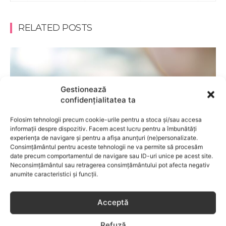
RELATED POSTS
Gestionează
confidențialitatea ta
Folosim tehnologii precum cookie-urile pentru a stoca și/sau accesa
informații despre dispozitiv. Facem acest lucru pentru a îmbunătăți
experiența de navigare și pentru a afișa anunțuri (ne)personalizate.
Consimțământul pentru aceste tehnologii ne va permite să procesăm
date precum comportamentul de navigare sau ID-uri unice pe acest site.
Neconsimțământul sau retragerea consimțământului pot afecta negativ
anumite caracteristici și funcții.
ADOLESCENTI
Tracking de sănătate pe smartwatch: ce date
Acceptă
îți oferă și cum le folosești corect?
Refuză