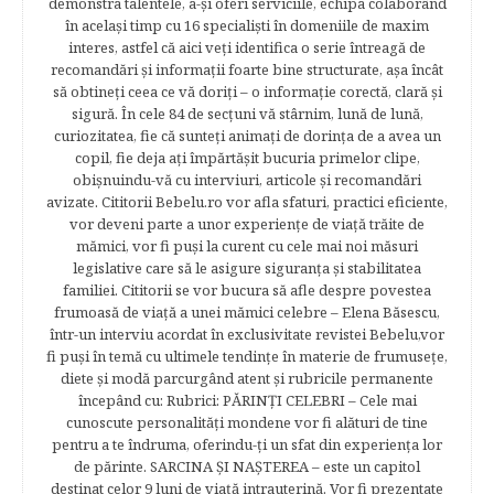
demonstra talentele, a-şi oferi serviciile, echipa colaborând
în acelaşi timp cu 16 specialişti în domeniile de maxim
interes, astfel că aici veţi identifica o serie întreagă de
recomandări şi informaţii foarte bine structurate, aşa încât
să obtineţi ceea ce vă doriţi – o informaţie corectă, clară şi
sigură. În cele 84 de secțuni vă stârnim, lună de lună,
curiozitatea, fie că sunteţi animaţi de dorinţa de a avea un
copil, fie deja aţi împărtăşit bucuria primelor clipe,
obişnuindu-vă cu interviuri, articole şi recomandări
avizate. Cititorii Bebelu.ro vor afla sfaturi, practici eficiente,
vor deveni parte a unor experienţe de viaţă trăite de
mămici, vor fi puşi la curent cu cele mai noi măsuri
legislative care să le asigure siguranţa şi stabilitatea
familiei. Cititorii se vor bucura să afle despre povestea
frumoasă de viață a unei mămici celebre – Elena Băsescu,
într-un interviu acordat în exclusivitate revistei Bebelu,vor
fi puşi în temă cu ultimele tendinţe în materie de frumuseţe,
diete şi modă parcurgând atent şi rubricile permanente
începând cu: Rubrici: PĂRINŢI CELEBRI – Cele mai
cunoscute personalităţi mondene vor fi alături de tine
pentru a te îndruma, oferindu-ţi un sfat din experienţa lor
de părinte. SARCINA ŞI NAŞTEREA – este un capitol
destinat celor 9 luni de viaţă intrauterină. Vor fi prezentate