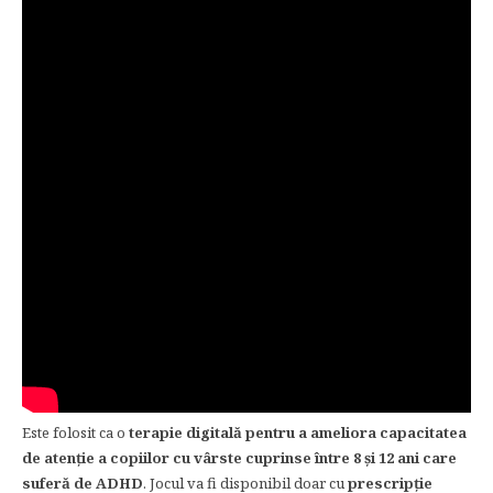
Este folosit ca o
terapie digitală pentru a ameliora capacitatea
de atenţie a copiilor cu vârste cuprinse între 8 şi 12 ani care
suferă de ADHD
. Jocul va fi disponibil doar cu
prescripţie