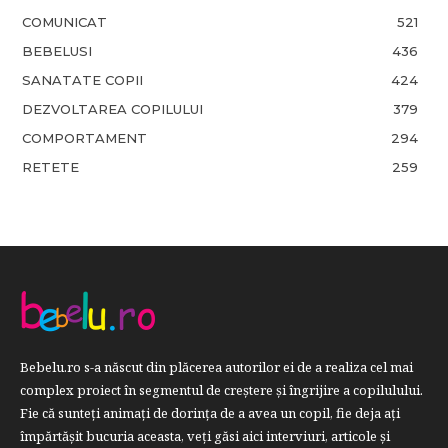
COMUNICAT
521
BEBELUSI
436
SANATATE COPII
424
DEZVOLTAREA COPILULUI
379
COMPORTAMENT
294
RETETE
259
Bebelu.ro s-a născut din plăcerea autorilor ei de a realiza cel mai
complex proiect în segmentul de creştere şi îngrijire a copilulului.
Fie că sunteţi animaţi de dorinţa de a avea un copil, fie deja aţi
împărtăşit bucuria aceasta, veți găsi aici interviuri, articole şi