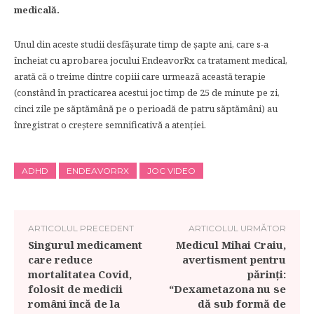
medicală.
Unul din aceste studii desfăşurate timp de şapte ani, care s-a
încheiat cu aprobarea jocului EndeavorRx ca tratament medical,
arată că o treime dintre copiii care urmează această terapie
(constând în practicarea acestui joc timp de 25 de minute pe zi,
cinci zile pe săptămână pe o perioadă de patru săptămâni) au
înregistrat o creştere semnificativă a atenţiei.
ADHD
ENDEAVORRX
JOC VIDEO
ARTICOLUL PRECEDENT
ARTICOLUL URMĂTOR
Singurul medicament
Medicul Mihai Craiu,
care reduce
avertisment pentru
mortalitatea Covid,
părinți:
folosit de medicii
“Dexametazona nu se
români încă de la
dă sub formă de