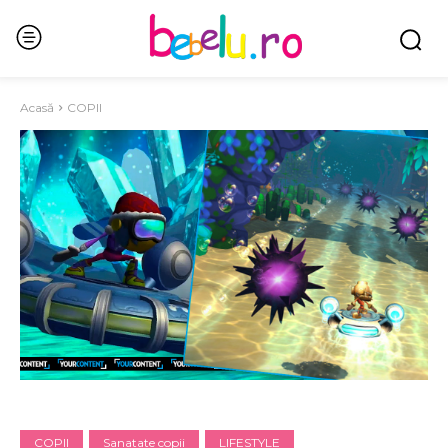
Acasă
COPII
COPII
Sanatate copii
LIFESTYLE