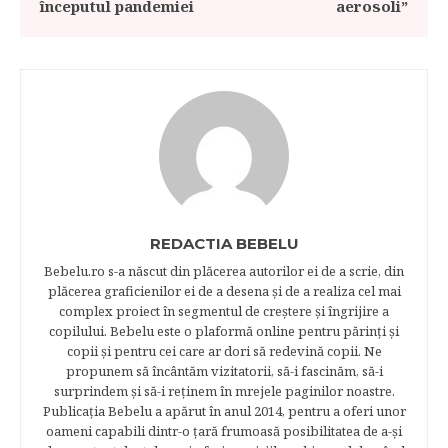
începutul pandemiei
aerosoli”
REDACTIA BEBELU
Bebelu.ro s-a născut din plăcerea autorilor ei de a scrie, din
plăcerea graficienilor ei de a desena şi de a realiza cel mai
complex proiect în segmentul de creştere şi îngrijire a
copilului. Bebelu este o plaformă online pentru părinţi şi
copii şi pentru cei care ar dori să redevină copii. Ne
propunem să încântăm vizitatorii, să-i fascinăm, să-i
surprindem şi să-i reţinem în mrejele paginilor noastre.​
Publicația Bebelu a apărut în anul 2014, pentru a oferi unor
oameni capabili dintr-o ţară frumoasă posibilitatea de a-şi