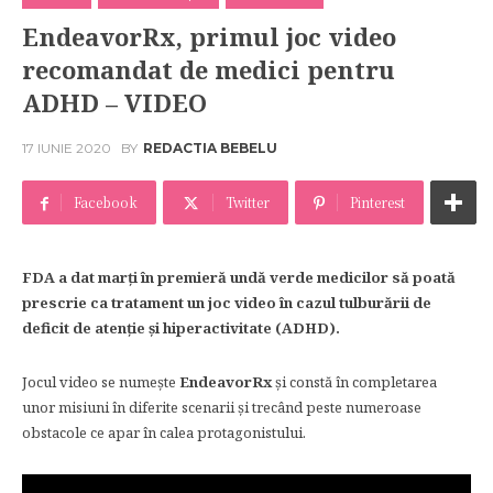
EndeavorRx, primul joc video
recomandat de medici pentru
ADHD – VIDEO
17 IUNIE 2020
BY
REDACTIA BEBELU
Facebook
Twitter
Pinterest
FDA a dat marţi în premieră undă verde medicilor să poată
prescrie ca tratament un joc video în cazul tulburării de
deficit de atenţie şi hiperactivitate (ADHD).
Jocul video se numește
EndeavorRx
și constă în completarea
unor misiuni în diferite scenarii şi trecând peste numeroase
obstacole ce apar în calea protagonistului.