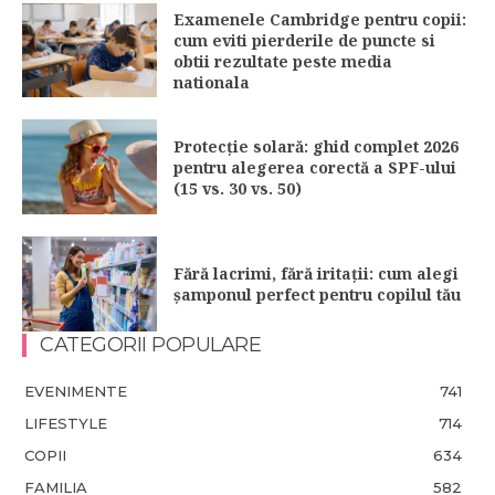
Examenele Cambridge pentru copii:
cum eviti pierderile de puncte si
obtii rezultate peste media
nationala
Protecție solară: ghid complet 2026
pentru alegerea corectă a SPF-ului
(15 vs. 30 vs. 50)
Fără lacrimi, fără iritații: cum alegi
șamponul perfect pentru copilul tău
CATEGORII POPULARE
EVENIMENTE
741
LIFESTYLE
714
COPII
634
FAMILIA
582