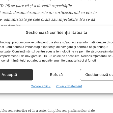
D-19) se pare că și-a dovedit capacitățile
acasă: dexametazona este un corticosteroid cu efecte
e, administrată pe cale orală sau injectabilă. Nu se dă
ă pandemie”.
Gestionează confidențialitatea ta
hnologii precum cookie-urile pentru a stoca și/sau accesa informații despre dispo
t lucru pentru a îmbunătăți experiența de navigare și pentru a afișa anunțuri
nalizate. Consimțământul pentru aceste tehnologii ne va permite să procesăm da
mportamentul de navigare sau ID-uri unice pe acest site. Neconsimțământul sa
 consimțământului pot afecta negativ anumite caracteristici și funcții.
ARTICOLUL URMĂTOR
dat
Evaluarea Națională 2020: Peste 10.000 de
Acceptă
Refuză
Gestionează op
elei susțin joi proba de Limbă maternă
Cookie Policy
Privacy Statement
lăcerea autorilor ei de a scrie, din plăcerea graficienilor ei de