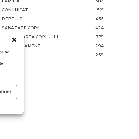
FAMILIA
582
COMUNICAT
521
BEBELUSI
436
SANATATE COPII
424
DEZVOLTAREA COPILULUI
378
COMPORTAMENT
294
zitiv.
RETETE
259
te
u
țiuni