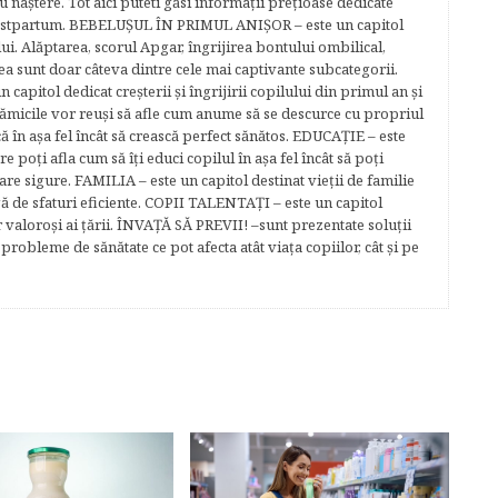
u naştere. Tot aici puteti găsi informaţii preţioase dedicate
 postpartum. BEBELUŞUL ÎN PRIMUL ANIŞOR – este un capitol
lui. Alăptarea, scorul Apgar, îngrijirea bontului ombilical,
ea sunt doar câteva dintre cele mai captivante subcategorii.
capitol dedicat creşterii şi îngrijirii copilului din primul an şi
Mămicile vor reuşi să afle cum anume să se descurce cu propriul
că în aşa fel încât să crească perfect sănătos. EDUCAŢIE – este
re poţi afla cum să îţi educi copilul în aşa fel încât să poţi
e sigure. FAMILIA – este un capitol destinat vieţii de familie
gă de sfaturi eficiente. COPII TALENTAŢI – este un capitol
r valoroși ai țării. ÎNVAŢĂ SĂ PREVII! –sunt prezentate soluţii
robleme de sănătate ce pot afecta atât viaţa copiilor, cât şi pe