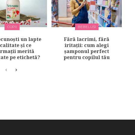
COPII
BEBELUSI
cunoști un lapte
Fără lacrimi, fără
calitate și ce
iritații: cum alegi
ormații merită
șamponul perfect
cate pe etichetă?
pentru copilul tău