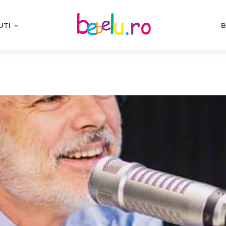
UTI
B