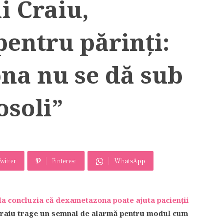
i Craiu,
entru părinți:
a nu se dă sub
osoli”
witter
Pinterest
WhatsApp
 la concluzia că dexametazona poate ajuta pacienții
Craiu trage un semnal de alarmă pentru modul cum