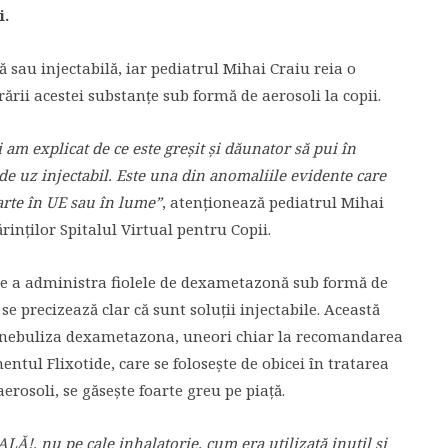
i.
sau injectabilă, iar pediatrul Mihai Craiu reia o
ării acestei substanțe sub formă de aerosoli la copii.
 am explicat de ce este greșit și dăunator să pui în
e uz injectabil. Este una din anomaliile evidente care
arte în UE sau în lume”
, atenționează pediatrul Mihai
inților Spitalul Virtual pentru Copii.
e a administra fiolele de dexametazonă sub formă de
e precizează clar că sunt soluții injectabile. Această
e a nebuliza dexametazona, uneori chiar la recomandarea
ntul Flixotide, care se folosește de obicei în tratarea
erosoli, se găsește foarte greu pe piață.
Ă!, nu pe cale inhalatorie, cum era utilizată inutil și