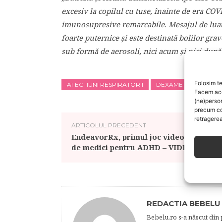
excesiv la copilul cu tuse, înainte de era COVI
imunosupresive remarcabile. Mesajul de luat 
foarte puternice și este destinată bolilor grav
sub formă de aerosoli, nici acum și nici dup
Folosim te
AFECTIUNI RESPIRATORII
DEXAMETAZONA
Facem aces
(ne)perso
precum co
retragerea
ARTICOLUL PRECEDENT
EndeavorRx, primul joc video recoman
de medici pentru ADHD – VIDEO
REDACTIA BEBELU
Bebelu.ro s-a născut din p