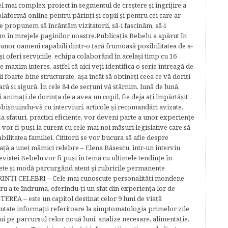
cel mai complex proiect în segmentul de creştere şi îngrijire a
plaformă online pentru părinţi şi copii şi pentru cei care ar
e propunem să încântăm vizitatorii, să-i fascinăm, să-i
m în mrejele paginilor noastre.​ Publicația Bebelu a apărut în
 unor oameni capabili dintr-o ţară frumoasă posibilitatea de a-
şi oferi serviciile, echipa colaborând în acelaşi timp cu 16
e maxim interes, astfel că aici veţi identifica o serie întreagă de
foarte bine structurate, aşa încât să obtineţi ceea ce vă doriţi
ară şi sigură. În cele 84 de secțuni vă stârnim, lună de lună,
ţi animaţi de dorinţa de a avea un copil, fie deja aţi împărtăşit
bişnuindu-vă cu interviuri, articole şi recomandări avizate.
la sfaturi, practici eficiente, vor deveni parte a unor experienţe
 vor fi puşi la curent cu cele mai noi măsuri legislative care să
abilitatea familiei. Cititorii se vor bucura să afle despre
ță a unei mămici celebre – Elena Băsescu, într-un interviu
evistei Bebelu,vor fi puşi în temă cu ultimele tendinţe în
ete şi modă parcurgând atent şi rubricile permanente
ĂRINŢI CELEBRI – Cele mai cunoscute personalităţi mondene
tru a te îndruma, oferindu-ţi un sfat din experienţa lor de
EREA – este un capitol destinat celor 9 luni de viaţă
entate informaţii referitoare la simptomatologia primelor zile
lui pe parcursul celor nouă luni, analize necesare, alimentaţie,