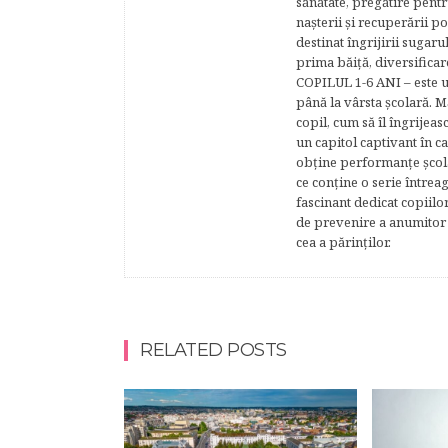
sănătate, pregătire pentr
naşterii şi recuperării
destinat îngrijirii sugaru
prima băiţă, diversificar
COPILUL 1-6 ANI – este un 
până la vârsta şcolară. 
copil, cum să îl îngrijeas
un capitol captivant în ca
obţine performanţe şcolar
ce conţine o serie întrea
fascinant dedicat copiilo
de prevenire a anumitor p
cea a părinţilor.
RELATED POSTS