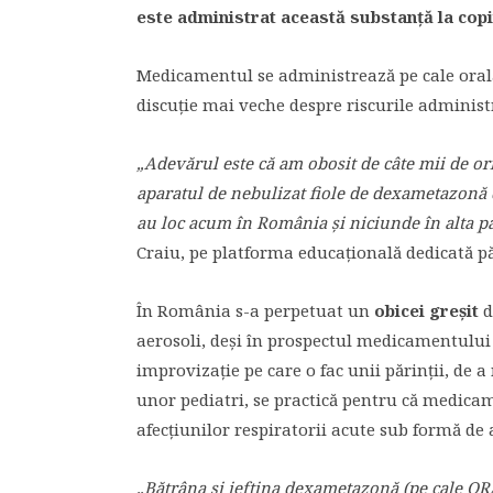
este administrat această substanță la copi
Medicamentul se administrează pe cale orală 
discuție mai veche despre riscurile administr
„Adevărul este că am obosit de câte mii de ori
aparatul de nebulizat fiole de dexametazonă d
au loc acum în România și niciunde în alta p
Craiu, pe platforma educațională dedicată păr
În România s-a perpetuat un
obicei greșit
d
aerosoli, deși în prospectul medicamentului s
improvizație pe care o fac unii părinții, d
unor pediatri, se practică pentru că medicame
afecțiunilor respiratorii acute sub formă de a
„Bătrâna și ieftina dexametazonă (pe cale ORAL