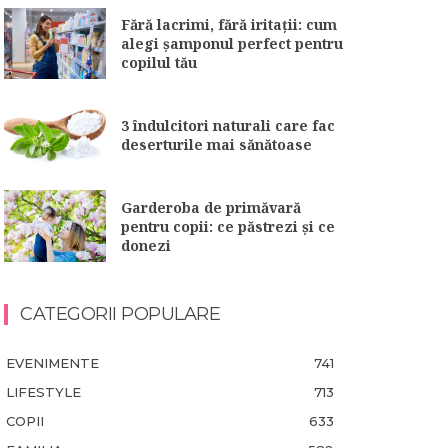
Fără lacrimi, fără iritații: cum
alegi șamponul perfect pentru
copilul tău
3 îndulcitori naturali care fac
deserturile mai sănătoase
Garderoba de primăvară
pentru copii: ce păstrezi și ce
donezi
CATEGORII POPULARE
EVENIMENTE
741
LIFESTYLE
713
COPII
633