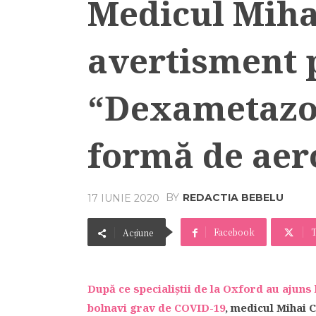
Medicul Miha
avertisment p
“Dexametazon
formă de aer
BY
REDACTIA BEBELU
17 IUNIE 2020
Facebook
T
Acțiune
După ce specialiștii de la Oxford au ajuns
bolnavi grav de COVID-19
, medicul Mihai 