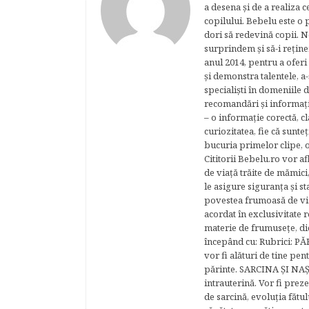
a desena şi de a realiza 
copilului. Bebelu este o 
dori să redevină copii. N
surprindem şi să-i reţine
anul 2014, pentru a oferi
şi demonstra talentele, a-
specialişti în domeniile d
recomandări şi informaţii 
– o informaţie corectă, cl
curiozitatea, fie că sunte
bucuria primelor clipe, o
Cititorii Bebelu.ro vor af
de viaţă trăite de mămici,
le asigure siguranţa şi st
povestea frumoasă de via
acordat în exclusivitate r
materie de frumuseţe, di
începând cu: Rubrici: P
vor fi alături de tine pen
părinte. SARCINA ŞI NAŞT
intrauterină. Vor fi prez
de sarcină, evoluţia fătu