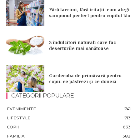
Fără lacrimi, fără iritații: cum alegi
șamponul perfect pentru copilul tău
3 îndulcitori naturali care fac
deserturile mai sănătoase
Garderoba de primăvară pentru
copii: ce păstrezi și ce donezi
CATEGORII POPULARE
EVENIMENTE
741
LIFESTYLE
713
COPII
633
FAMILIA
582