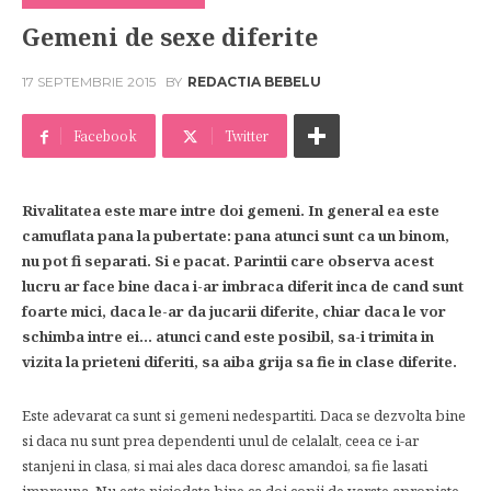
Gemeni de sexe diferite
17 SEPTEMBRIE 2015
BY
REDACTIA BEBELU
Facebook
Twitter
Rivalitatea este mare intre doi gemeni. In general ea este
camuflata pana la pubertate: pana atunci sunt ca un binom,
nu pot fi separati. Si e pacat. Parintii care observa acest
lucru ar face bine daca i-ar imbraca diferit inca de cand sunt
foarte mici, daca le-ar da jucarii diferite, chiar daca le vor
schimba intre ei… atunci cand este posibil, sa-i trimita in
vizita la prieteni diferiti, sa aiba grija sa fie in clase diferite.
Este adevarat ca sunt si gemeni nedespartiti. Daca se dezvolta bine
si daca nu sunt prea dependenti unul de celalalt, ceea ce i-ar
stanjeni in clasa, si mai ales daca doresc amandoi, sa fie lasati