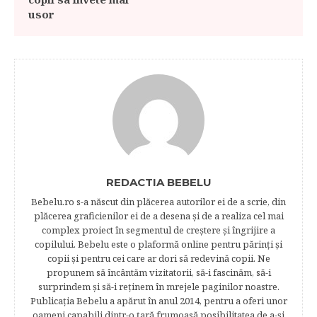
usor
REDACTIA BEBELU
Bebelu.ro s-a născut din plăcerea autorilor ei de a scrie, din
plăcerea graficienilor ei de a desena şi de a realiza cel mai
complex proiect în segmentul de creştere şi îngrijire a
copilului. Bebelu este o plaformă online pentru părinţi şi
copii şi pentru cei care ar dori să redevină copii. Ne
propunem să încântăm vizitatorii, să-i fascinăm, să-i
surprindem şi să-i reţinem în mrejele paginilor noastre.​
Publicația Bebelu a apărut în anul 2014, pentru a oferi unor
oameni capabili dintr-o ţară frumoasă posibilitatea de a-şi