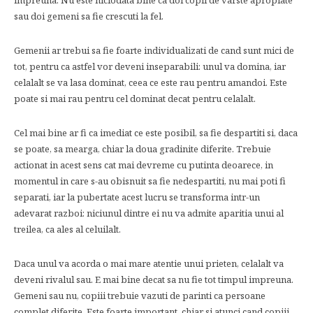
impreuna. Nu este niciodata bine ca doi copii de varste apropiate
sau doi gemeni sa fie crescuti la fel.
Gemenii ar trebui sa fie foarte individualizati de cand sunt mici de
tot, pentru ca astfel vor deveni inseparabili: unul va domina, iar
celalalt se va lasa dominat, ceea ce este rau pentru amandoi. Este
poate si mai rau pentru cel dominat decat pentru celalalt.
Cel mai bine ar fi ca imediat ce este posibil, sa fie despartiti si, daca
se poate, sa mearga, chiar la doua gradinite diferite. Trebuie
actionat in acest sens cat mai devreme cu putinta deoarece, in
momentul in care s-au obisnuit sa fie nedespartiti, nu mai poti fi
separati, iar la pubertate acest lucru se transforma intr-un
adevarat razboi: niciunul dintre ei nu va admite aparitia unui al
treilea, ca ales al celuilalt.
Daca unul va acorda o mai mare atentie unui prieten, celalalt va
deveni rivalul sau. E mai bine decat sa nu fie tot timpul impreuna.
Gemeni sau nu, copiii trebuie vazuti de parinti ca persoane
complet diferite. Este foarte important, chiar si atunci cand copiii