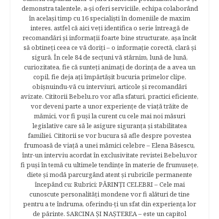
demonstra talentele, a-şi oferi serviciile, echipa colaborând
în acelaşi timp cu 16 specialişti în domeniile de maxim
interes, astfel că aici veţi identifica o serie întreagă de
recomandări şi informaţii foarte bine structurate, aşa încât
să obtineţi ceea ce vă doriţi – o informaţie corectă, clară şi
sigură. În cele 84 de secțuni vă stârnim, lună de lună,
curiozitatea, fie că sunteţi animaţi de dorinţa de a avea un
copil, fie deja aţi împărtăşit bucuria primelor clipe,
obişnuindu-vă cu interviuri, articole şi recomandări
avizate. Cititorii Bebelu.ro vor afla sfaturi, practici eficiente,
vor deveni parte a unor experienţe de viaţă trăite de
mămici, vor fi puşi la curent cu cele mai noi măsuri
legislative care să le asigure siguranţa şi stabilitatea
familiei. Cititorii se vor bucura să afle despre povestea
frumoasă de viață a unei mămici celebre – Elena Băsescu,
într-un interviu acordat în exclusivitate revistei Bebelu,vor
fi puşi în temă cu ultimele tendinţe în materie de frumuseţe,
diete şi modă parcurgând atent şi rubricile permanente
începând cu: Rubrici: PĂRINŢI CELEBRI – Cele mai
cunoscute personalităţi mondene vor fi alături de tine
pentru a te îndruma, oferindu-ţi un sfat din experienţa lor
de părinte. SARCINA ŞI NAŞTEREA – este un capitol