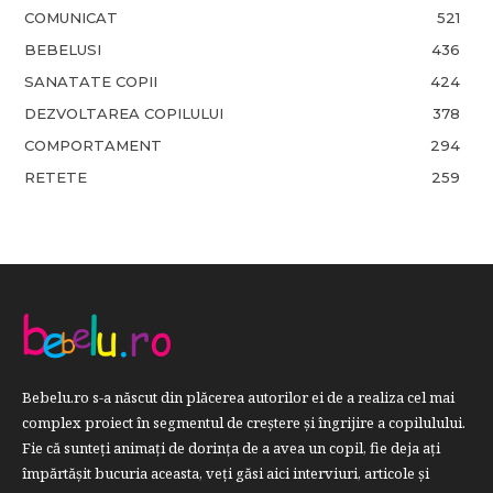
COMUNICAT
521
BEBELUSI
436
SANATATE COPII
424
DEZVOLTAREA COPILULUI
378
COMPORTAMENT
294
RETETE
259
Bebelu.ro s-a născut din plăcerea autorilor ei de a realiza cel mai
complex proiect în segmentul de creştere şi îngrijire a copilulului.
Fie că sunteţi animaţi de dorinţa de a avea un copil, fie deja aţi
împărtăşit bucuria aceasta, veți găsi aici interviuri, articole şi