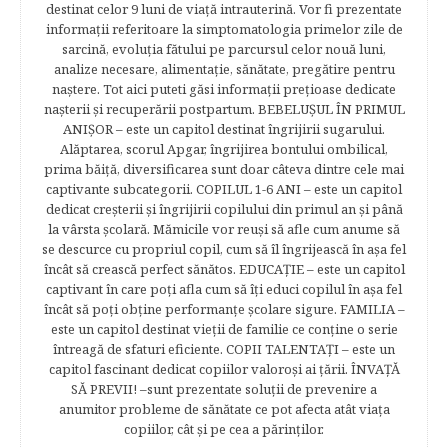
destinat celor 9 luni de viaţă intrauterină. Vor fi prezentate
informaţii referitoare la simptomatologia primelor zile de
sarcină, evoluţia fătului pe parcursul celor nouă luni,
analize necesare, alimentaţie, sănătate, pregătire pentru
naştere. Tot aici puteti găsi informaţii preţioase dedicate
naşterii şi recuperării postpartum. BEBELUŞUL ÎN PRIMUL
ANIŞOR – este un capitol destinat îngrijirii sugarului.
Alăptarea, scorul Apgar, îngrijirea bontului ombilical,
prima băiţă, diversificarea sunt doar câteva dintre cele mai
captivante subcategorii. COPILUL 1-6 ANI – este un capitol
dedicat creşterii şi îngrijirii copilului din primul an şi până
la vârsta şcolară. Mămicile vor reuşi să afle cum anume să
se descurce cu propriul copil, cum să îl îngrijească în aşa fel
încât să crească perfect sănătos. EDUCAŢIE – este un capitol
captivant în care poţi afla cum să îţi educi copilul în aşa fel
încât să poţi obţine performanţe şcolare sigure. FAMILIA –
este un capitol destinat vieţii de familie ce conţine o serie
întreagă de sfaturi eficiente. COPII TALENTAŢI – este un
capitol fascinant dedicat copiilor valoroși ai țării. ÎNVAŢĂ
SĂ PREVII! –sunt prezentate soluţii de prevenire a
anumitor probleme de sănătate ce pot afecta atât viaţa
copiilor, cât şi pe cea a părinţilor.