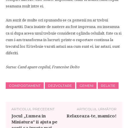
seamana mult intre ei.
Am auzit de multe ori spunandu-se ca gemenii nu ar trebui
despartiti. Daca inainte de nastere au fost impreuna, nu inseamna
ca si dupa aceea unul trebuie considerat oglinda celuilalt. Este ca si
cum i-am transforma in lucruri: printr-o raportare continua la
trecutul lor. Ei trebuie vazuti astazi asa cum sunt ei, iar astazi, sunt
diferiti.
Sursa: Cand apare copilul, Francoise Dolto
COMPORTAMENT
DEZVOLTARE
GEMENI
RELATIE
ARTICOLUL PRECEDENT
ARTICOLUL URMĂTOR
Jocul „Lumea in
Relaxeaza-te, mamico!
Miniatura” ii ajuta pe
copii sa invete mai