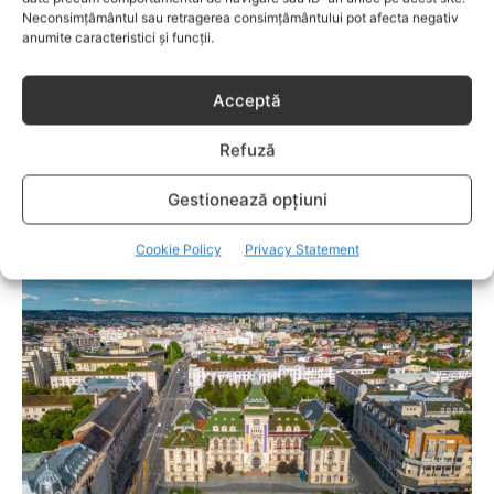
Neconsimțământul sau retragerea consimțământului pot afecta negativ
anumite caracteristici și funcții.
Acceptă
Refuză
Gestionează opțiuni
ADOLESCENTI
Tracking de sănătate pe smartwatch: ce date
Cookie Policy
Privacy Statement
îți oferă și cum le folosești corect?