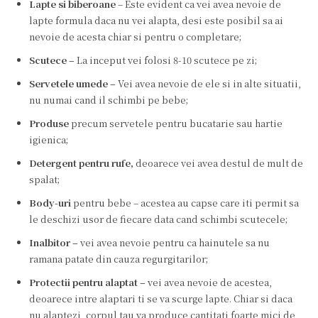
Lapte si
biberoane
– Este evident ca vei avea nevoie de
lapte formula daca nu vei alapta, desi este posibil sa ai
nevoie de acesta chiar si pentru o completare;
Scutece –
La inceput vei folosi 8-10 scutece pe zi;
Servetele umede –
Vei avea nevoie de ele si in alte situatii,
nu numai cand il schimbi pe bebe;
Produse
precum servetele pentru bucatarie sau hartie
igienica;
Detergent pentru rufe,
deoarece vei avea destul de mult de
spalat;
Body-uri
pentru bebe – acestea au capse care iti permit sa
le deschizi usor de fiecare data cand schimbi scutecele;
Inalbitor –
vei avea nevoie pentru ca hainutele sa nu
ramana patate din cauza regurgitarilor;
Protectii pentru alaptat –
vei avea nevoie de acestea,
deoarece intre alaptari ti se va scurge lapte. Chiar si daca
nu alaptezi, corpul tau va produce cantitati foarte mici de