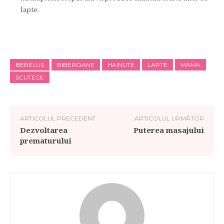
lapte.
BEBELUS
BIBEROANE
HAINUTE
LAPTE
MAMA
SCUTECE
ARTICOLUL PRECEDENT
ARTICOLUL URMĂTOR
Dezvoltarea
Puterea masajului
prematurului