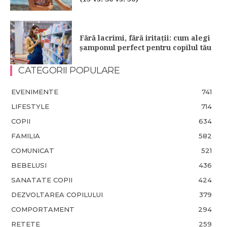
Fără lacrimi, fără iritații: cum alegi
șamponul perfect pentru copilul tău
CATEGORII POPULARE
EVENIMENTE
741
LIFESTYLE
714
COPII
634
FAMILIA
582
COMUNICAT
521
BEBELUSI
436
SANATATE COPII
424
DEZVOLTAREA COPILULUI
379
COMPORTAMENT
294
RETETE
259