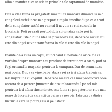
aiba o mamica si ce sa stie in primele sale saptamani de mamicie.
Este o idee buna sa pregatesti mai multa mancare dinainte si sa o
congelezi astfel incat sa o prepari simplu, imediat dupa ce o scoti
de la congelator; astfel nu va mai fi nevoie sa stai cu orele in
bucatarie. Poti pregati portii duble si jumatate sa le pui la
congelator. Este o buna idee sa procedezi asa, deoarece nu vei stii
cate din nopti se vor transforma in zile si cate din zile in nopti.
Inainte de-a avea un copil, atunci cand ai nevoie de orice: fie ca
vorbim despre mancare sau produse de intretinere a casei, poti sa
fugi oricand la magazin pentru a le cumpara. Dar de acum nu se
mai poate. Dupa ce vine bebe, daca vrei sa iesi afara, trebuie sa
iesi impreuna cu copilul. Deoarece nu este cea mai productiva idee
aceasta de a petrece jumatate de ora imbracandu-l pe cel mic
pentru a iesi afara cinci minute, este bine sa pregatesti un stoc mai
mare de lucruri de care stii ca vei avea nevoie. Iata cateva dintre
lucrurile care se pot regasi si pe lista ta: