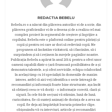
REDACTIA BEBELU
Bebelu.ro s-a născut din plăcerea autorilor ei de a scrie, din
plăcerea graficienilor ei de a desena şi de a realiza cel mai
complex proiect în segmentul de creştere şi îngrijire a
copilului. Bebelu este o plaformă online pentru părinţi şi
copii şi pentru cei care ar dori să redevină copii. Ne
propunem să încântăm vizitatorii, să-i fascinăm, să-i
surprindem şi să-i reţinem în mrejele paginilor noastre.​
Publicația Bebelu a apărut în anul 2014, pentru a oferi unor
oameni capabili dintr-o ţară frumoasă posibilitatea de a-şi
demonstra talentele, a-şi oferi serviciile, echipa colaborând
în acelaşi timp cu 16 specialişti în domeniile de maxim
interes, astfel că aici veţi identifica o serie întreagă de
recomandări şi informaţii foarte bine structurate, aşa încât
să obtineţi ceea ce vă doriţi – o informaţie corectă, clară şi
sigură. În cele 84 de secțuni vă stârnim, lună de lună,
curiozitatea, fie că sunteţi animaţi de dorinţa de a avea un
copil, fie deja aţi împărtăşit bucuria primelor clipe,
obişnuindu-vă cu interviuri, articole şi recomandări