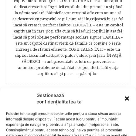
captivante subcategorii. COPILUL 1-6 ANI – este un capitol
dedicat creşterii şi îngrijirii copilului din primul an şi până
la vârsta şcolară. Mămicile vor reuşi să afle cum anume să
se descurce cu propriul copil, cum să îl îngrijească în aşa fel
încât să crească perfect sănătos. EDUCAŢIE – este un capitol
captivant în care poţi afla cum să îţi educi copilul în aşa fel
încât să poţi obţine performanţe şcolare sigure. FAMILIA –
este un capitol destinat vieţii de familie ce conţine o serie
întreagă de sfaturi eficiente. COPII TALENTAŢI – este un
capitol fascinant dedicat copiilor valoroși ai țării. ÎNVAŢĂ
SĂ PREVII! –sunt prezentate soluţii de prevenire a
anumitor probleme de sănătate ce pot afecta atât viaţa
copiilor, cât şi pe cea a părinţilor.
Gestionează
RELATED POSTS
confidențialitatea ta
Folosim tehnologii precum cookie-urile pentru a stoca și/sau accesa
informații despre dispozitiv. Facem acest lucru pentru a îmbunătăți
experiența de navigare și pentru a afișa anunțuri (ne)personalizate.
Consimțământul pentru aceste tehnologii ne va permite să procesăm
date precum comportamentul de navigare sau ID-uri unice pe acest site.