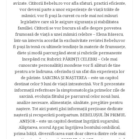
avizate. Cititorii Bebelu.ro vor afla sfaturi, practici eficiente,
vor deveni parte a unor experienţe de viaţă trăite de
mămici, vor fi puşi la curent cu cele mai noi măsuri
legislative care să le asigure siguranţa şi stabilitatea
familiei. Cititorii se vor bucura să afle despre povestea
frumoasă de viață a unei mămici celebre – Elena Băsescu,
într-un interviu acordat în exclusivitate revistei Bebelu,vor
fi puşi în temă cu ultimele tendinţe în materie de frumuseţe,
diete şi modă parcurgând atent şi rubricile permanente
începând cu: Rubrici: PĂRINŢI CELEBRI – Cele mai
cunoscute personalităţi mondene vor fi alături de tine
pentru a te îndruma, oferindu-ţi un sfat din experienţa lor
de părinte. SARCINA ŞI NAŞTEREA – este un capitol
destinat celor 9 luni de viaţă intrauterină. Vor fi prezentate
informaţii referitoare la simptomatologia primelor zile de
sarcină, evoluţia fătului pe parcursul celor nouă luni,
analize necesare, alimentaţie, sănătate, pregătire pentru
naştere. Tot aici puteti găsi informaţii preţioase dedicate
naşterii şi recuperării postpartum. BEBELUŞUL ÎN PRIMUL
ANIŞOR – este un capitol destinat îngrijirii sugarului.
Alăptarea, scorul Apgar, îngrijirea bontului ombilical,
prima băiţă, diversificarea sunt doar câteva dintre cele mai