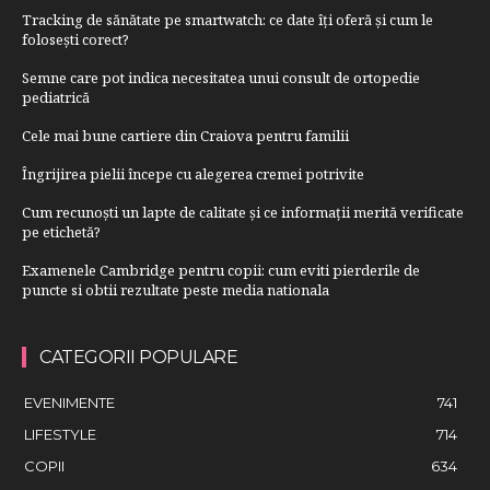
Tracking de sănătate pe smartwatch: ce date îți oferă și cum le
folosești corect?
Semne care pot indica necesitatea unui consult de ortopedie
pediatrică
Cele mai bune cartiere din Craiova pentru familii
Îngrijirea pielii începe cu alegerea cremei potrivite
Cum recunoști un lapte de calitate și ce informații merită verificate
pe etichetă?
Examenele Cambridge pentru copii: cum eviti pierderile de
puncte si obtii rezultate peste media nationala
CATEGORII POPULARE
EVENIMENTE
741
LIFESTYLE
714
COPII
634