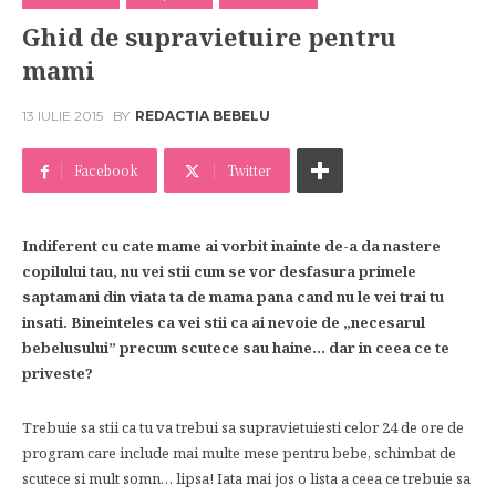
Ghid de supravietuire pentru
mami
13 IULIE 2015
BY
REDACTIA BEBELU
Facebook
Twitter
Indiferent cu cate mame ai vorbit inainte de-a da nastere
copilului tau, nu vei stii cum se vor desfasura primele
saptamani din viata ta de mama pana cand nu le vei trai tu
insati. Bineinteles ca vei stii ca ai nevoie de „necesarul
bebelusului” precum scutece sau haine… dar in ceea ce te
priveste?
Trebuie sa stii ca tu va trebui sa supravietuiesti celor 24 de ore de
program care include mai multe mese pentru bebe, schimbat de
scutece si mult somn… lipsa! Iata mai jos o lista a ceea ce trebuie sa