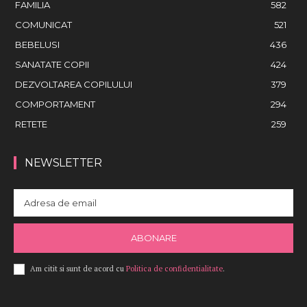
FAMILIA
582
COMUNICAT
521
BEBELUSI
436
SANATATE COPII
424
DEZVOLTAREA COPILULUI
379
COMPORTAMENT
294
RETETE
259
NEWSLETTER
ABONARE
Am citit si sunt de acord cu
Politica de confidentialitate
.