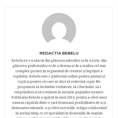
REDACTIA BEBELU
Bebelu.ro s-a născut din plăcerea autorilor ei de a scrie, din
plăcerea graficienilor ei de a desena şi de a realiza cel mai
complex proiect în segmentul de creştere şi îngrijire a
copilului. Bebelu este o plaformă online pentru părinţi şi
copii şi pentru cei care ar dori să redevină copii. Ne
propunem să încântăm vizitatorii, să-i fascinăm, să-i
surprindem şi să-i reţinem în mrejele paginilor noastre.​
Publicația Bebelu a apărut în anul 2014, pentru a oferi unor
oameni capabili dintr-o ţară frumoasă posibilitatea de a-şi
demonstra talentele, a-şi oferi serviciile, echipa colaborând
în acelaşi timp cu 16 specialişti în domeniile de maxim