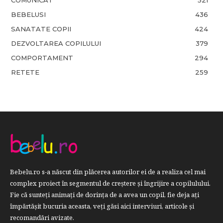
BEBELUSI
436
SANATATE COPII
424
DEZVOLTAREA COPILULUI
379
COMPORTAMENT
294
RETETE
259
Bebelu.ro s-a născut din plăcerea autorilor ei de a realiza cel mai
complex proiect în segmentul de creştere şi îngrijire a copilulului.
Fie că sunteţi animaţi de dorinţa de a avea un copil, fie deja aţi
împărtăşit bucuria aceasta, veți găsi aici interviuri, articole şi
recomandări avizate.