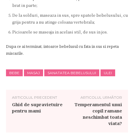
brat in parte;
De la solduri, maseaza in sus, spre spatele bebelusului, cu
grija pentru a nu atinge coloana vertebrala;
Picioarele se maseaja in acelasi stil, de sus in jos.
Dupa ce ai terminat, intoarce bebelusul cu fata in sus si repeta
miscarile.
BEBE
MASAJ
SANATATEA BEBELUSULUI
ULEI
ARTICOLUL PRECEDENT
ARTICOLUL URMĂTOR
Ghid de supravietuire
Temperamentul unui
pentru mami
copil ramane
neschimbat toata
viata?