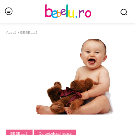
Acasă
BEBELUSI
BEBELUSI
Cu bebelusul acasa