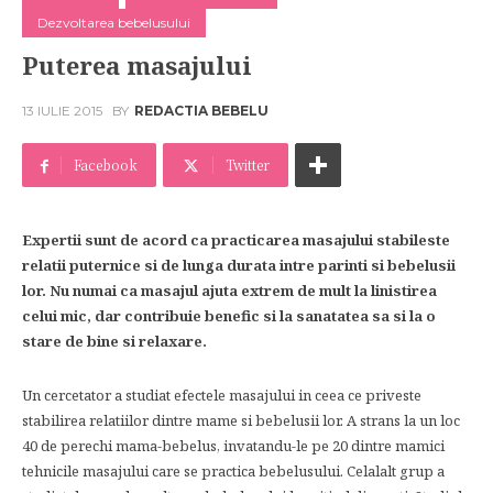
Dezvoltarea bebelusului
Puterea masajului
13 IULIE 2015
BY
REDACTIA BEBELU
Facebook
Twitter
Expertii sunt de acord ca practicarea masajului stabileste
relatii puternice si de lunga durata intre parinti si bebelusii
lor. Nu numai ca masajul ajuta extrem de mult la linistirea
celui mic, dar contribuie benefic si la sanatatea sa si la o
stare de bine si relaxare.
Un cercetator a studiat efectele masajului in ceea ce priveste
stabilirea relatiilor dintre mame si bebelusii lor. A strans la un loc
40 de perechi mama-bebelus, invatandu-le pe 20 dintre mamici
tehnicile masajului care se practica bebelusului. Celalalt grup a