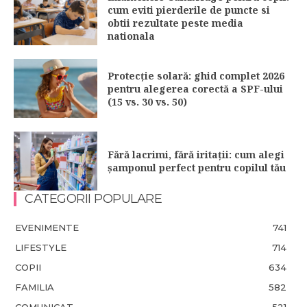
cum eviti pierderile de puncte si
obtii rezultate peste media
nationala
Protecție solară: ghid complet 2026
pentru alegerea corectă a SPF-ului
(15 vs. 30 vs. 50)
Fără lacrimi, fără iritații: cum alegi
șamponul perfect pentru copilul tău
CATEGORII POPULARE
EVENIMENTE
741
LIFESTYLE
714
COPII
634
FAMILIA
582
COMUNICAT
521