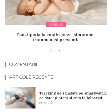
BEBELUSI
Constipația la copii: cauze, simptome,
tratament și prevenție
COMENTARII
ARTICOLE RECENTE
Tracking de sănătate pe smartwatch:
ce date îți oferă și cum le folosești
corect?