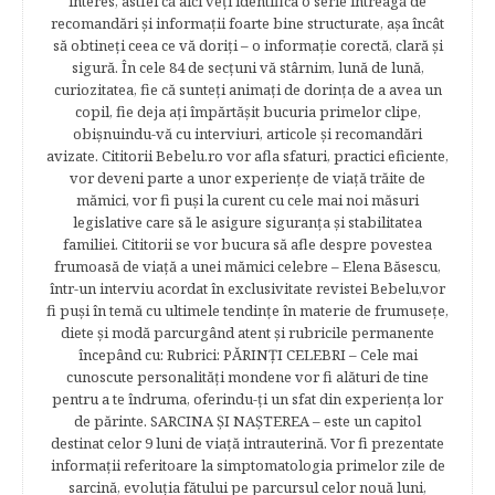
interes, astfel că aici veţi identifica o serie întreagă de
recomandări şi informaţii foarte bine structurate, aşa încât
să obtineţi ceea ce vă doriţi – o informaţie corectă, clară şi
sigură. În cele 84 de secțuni vă stârnim, lună de lună,
curiozitatea, fie că sunteţi animaţi de dorinţa de a avea un
copil, fie deja aţi împărtăşit bucuria primelor clipe,
obişnuindu-vă cu interviuri, articole şi recomandări
avizate. Cititorii Bebelu.ro vor afla sfaturi, practici eficiente,
vor deveni parte a unor experienţe de viaţă trăite de
mămici, vor fi puşi la curent cu cele mai noi măsuri
legislative care să le asigure siguranţa şi stabilitatea
familiei. Cititorii se vor bucura să afle despre povestea
frumoasă de viață a unei mămici celebre – Elena Băsescu,
într-un interviu acordat în exclusivitate revistei Bebelu,vor
fi puşi în temă cu ultimele tendinţe în materie de frumuseţe,
diete şi modă parcurgând atent şi rubricile permanente
începând cu: Rubrici: PĂRINŢI CELEBRI – Cele mai
cunoscute personalităţi mondene vor fi alături de tine
pentru a te îndruma, oferindu-ţi un sfat din experienţa lor
de părinte. SARCINA ŞI NAŞTEREA – este un capitol
destinat celor 9 luni de viaţă intrauterină. Vor fi prezentate
informaţii referitoare la simptomatologia primelor zile de
sarcină, evoluţia fătului pe parcursul celor nouă luni,