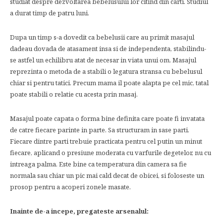
studiat despre dezvoltarea bebelusului lor citind din carti. Studiul
a durat timp de patru luni.
Dupa un timp s-a dovedit ca bebelusii care au primit masajul
dadeau dovada de atasament insa si de independenta, stabilindu-
se astfel un echilibru atat de necesar in viata unui om. Masajul
reprezinta o metoda de a stabili o legatura stransa cu bebelusul
chiar si pentru tatici. Precum mama il poate alapta pe cel mic, tatal
poate stabili o relatie cu acesta prin masaj.
Masajul poate capata o forma bine definita care poate fi invatata
de catre fiecare parinte in parte. Sa structuram in sase parti.
Fiecare dintre parti trebuie practicata pentru cel putin un minut
fiecare, aplicand o presiune moderata cu varfurile degetelor, nu cu
intreaga palma. Este bine ca temperatura din camera sa fie
normala sau chiar un pic mai cald decat de obicei, si foloseste un
prosop pentru a acoperi zonele masate.
Inainte de-a incepe, pregateste arsenalul: