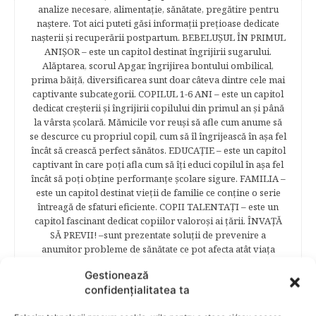
analize necesare, alimentaţie, sănătate, pregătire pentru
naştere. Tot aici puteti găsi informaţii preţioase dedicate
naşterii şi recuperării postpartum. BEBELUŞUL ÎN PRIMUL
ANIŞOR – este un capitol destinat îngrijirii sugarului.
Alăptarea, scorul Apgar, îngrijirea bontului ombilical,
prima băiţă, diversificarea sunt doar câteva dintre cele mai
captivante subcategorii. COPILUL 1-6 ANI – este un capitol
dedicat creşterii şi îngrijirii copilului din primul an şi până
la vârsta şcolară. Mămicile vor reuşi să afle cum anume să
se descurce cu propriul copil, cum să îl îngrijească în aşa fel
încât să crească perfect sănătos. EDUCAŢIE – este un capitol
captivant în care poţi afla cum să îţi educi copilul în aşa fel
încât să poţi obţine performanţe şcolare sigure. FAMILIA –
este un capitol destinat vieţii de familie ce conţine o serie
întreagă de sfaturi eficiente. COPII TALENTAŢI – este un
capitol fascinant dedicat copiilor valoroși ai țării. ÎNVAŢĂ
SĂ PREVII! –sunt prezentate soluţii de prevenire a
anumitor probleme de sănătate ce pot afecta atât viaţa
copiilor, cât şi pe cea a părinţilor.
Gestionează
confidențialitatea ta