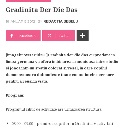
Gradinita Der Die Das
16 IANUARIE 2012
BY
REDACTIA BEBELU
Facebook
Twitter
[imagebrowser id=80]Gradinita der die das cu predare in
limba germana va ofera imbinarea armonioasa intre studiu
si joaca intr-un spatiu colorat si vesel, in care copilul
dumneavoastra dobandeste toate cunostintele necesare
pentru a reusi in viata.
Program:
Programul zilnic de activitate are urmatoarea structura:
08.00 – 09.00 – primirea copiilor in Gradinita + activitati