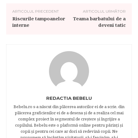
ARTICOLUL PRECEDENT
ARTICOLUL URMĂTOR
Riscurile tampoanelor
Teama barbatului de a
interne
deveni tatic
REDACTIA BEBELU
Bebelu.ro s-a născut din plăcerea autorilor ei de a scrie, din
plăcerea graficienilor ei de a desena şi de a realiza cel mai
complex proiect în segmentul de creştere şi îngrijire a
copilului. Bebelu este o plaformă online pentru părinţi şi
copii şi pentru cei care ar dori să redevină copii. Ne
propunem să încântăm vizitatorii, să-i fascinăm, să-i