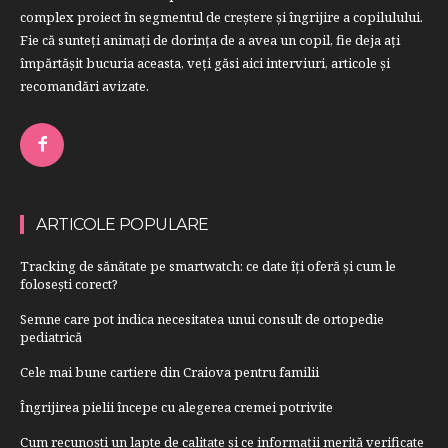
complex proiect în segmentul de creştere şi îngrijire a copilulului.
Fie că sunteţi animaţi de dorinţa de a avea un copil, fie deja aţi
împărtăşit bucuria aceasta, veți găsi aici interviuri, articole şi
recomandări avizate.
ARTICOLE POPULARE
Tracking de sănătate pe smartwatch: ce date îți oferă și cum le
folosești corect?
Semne care pot indica necesitatea unui consult de ortopedie
pediatrică
Cele mai bune cartiere din Craiova pentru familii
Îngrijirea pielii începe cu alegerea cremei potrivite
Cum recunoști un lapte de calitate și ce informații merită verificate