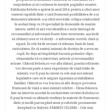
surprindem şi să-i reţinem în mrejele paginilor noastre.​
Publicația Bebelu a apărut în anul 2014, pentru a oferi unor
oameni capabili dintr-o ţară frumoasă posibilitatea de a-şi
demonstra talentele, a-şi oferi serviciile, echipa colaborând
în acelaşi timp cu 16 specialişti în domeniile de maxim
interes, astfel că aici veţi identifica o serie întreagă de
recomandări şi informaţii foarte bine structurate, aşa încât
să obtineţi ceea ce vă doriţi – o informaţie corectă, clară şi
sigură. În cele 84 de secțuni vă stârnim, lună de lună,
curiozitatea, fie că sunteţi animaţi de dorinţa de a avea un
copil, fie deja aţi împărtăşit bucuria primelor clipe,
obişnuindu-vă cu interviuri, articole şi recomandări
avizate. Cititorii Bebelu.ro vor afla sfaturi, practici eficiente,
vor deveni parte a unor experienţe de viaţă trăite de
mămici, vor fi puşi la curent cu cele mai noi măsuri
legislative care să le asigure siguranţa şi stabilitatea
familiei. Cititorii se vor bucura să afle despre povestea
frumoasă de viață a unei mămici celebre – Elena Băsescu,
într-un interviu acordat în exclusivitate revistei Bebelu,vor
fi puşi în temă cu ultimele tendinţe în materie de frumuseţe,
diete şi modă parcurgând atent şi rubricile permanente
începând cu: Rubrici: PĂRINŢI CELEBRI – Cele mai