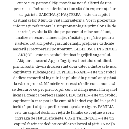
cunoscute personalităţi mondene vor fi alături de tine
pentru a te îndruma, oferindu-ţi un sfat din experienţa lor
de părinte. SARCINA ŞI NAŞTEREA – este un capitol
destinat celor 9 luni de viaţă intrauterină. Vor fi prezentate
informaţii referitoare la simptomatologia primelor zile de
sarcină, evoluţia fătului pe parcursul celor nouă luni,
analize necesare, alimentaţie, sănătate, pregătire pentru
naştere. Tot aici puteti găsi informaţii preţioase dedicate
naşterii şi recuperării postpartum. BEBELUŞUL ÎN PRIMUL
ANIŞOR – este un capitol destinat îngrijirii sugarului.
Alăptarea, scorul Apgar, îngrijirea bontului ombilical,
prima băiţă, diversificarea sunt doar câteva dintre cele mai
captivante subcategorii. COPILUL 1-6 ANI – este un capitol
dedicat creşterii şi îngrijirii copilului din primul an şi până
la vârsta şcolară. Mămicile vor reuşi să afle cum anume să
se descurce cu propriul copil, cum să îl îngrijească în aşa fel
încât să crească perfect sănătos. EDUCAŢIE – este un capitol
captivant în care poţi afla cum să îţi educi copilul în aşa fel
încât să poţi obţine performanţe şcolare sigure. FAMILIA –
este un capitol destinat vieţii de familie ce conţine o serie
întreagă de sfaturi eficiente. COPII TALENTAŢI – este un
capitol fascinant dedicat copiilor valoroși ai țării. ÎNVAŢĂ