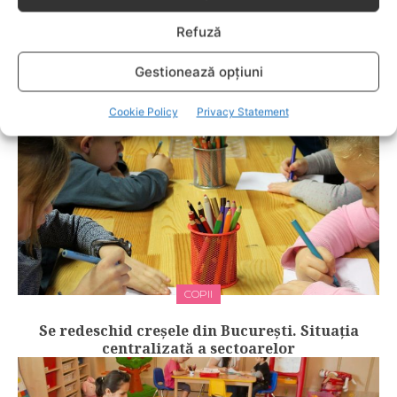
Vești bune pentru părinți! 28 de grădiniţe de
Refuză
stat vor fi deschise în această vară în
București. Lista completă
Gestionează opțiuni
Cookie Policy
Privacy Statement
COPII
Se redeschid creșele din București. Situația
centralizată a sectoarelor