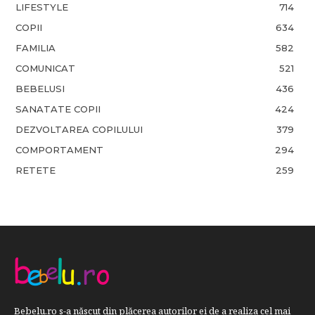
LIFESTYLE
714
COPII
634
FAMILIA
582
COMUNICAT
521
BEBELUSI
436
SANATATE COPII
424
DEZVOLTAREA COPILULUI
379
COMPORTAMENT
294
RETETE
259
Bebelu.ro s-a născut din plăcerea autorilor ei de a realiza cel mai