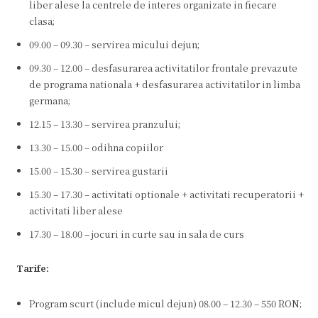
liber alese la centrele de interes organizate in fiecare
clasa;
09.00 – 09.30 – servirea micului dejun;
09.30 – 12.00 – desfasurarea activitatilor frontale prevazute
de programa nationala + desfasurarea activitatilor in limba
germana;
12.15 – 13.30 – servirea pranzului;
13.30 – 15.00 – odihna copiilor
15.00 – 15.30 – servirea gustarii
15.30 – 17.30 – activitati optionale + activitati recuperatorii +
activitati liber alese
17.30 – 18.00 – jocuri in curte sau in sala de curs
Tarife:
Program scurt (include micul dejun) 08.00 – 12.30 – 550 RON;