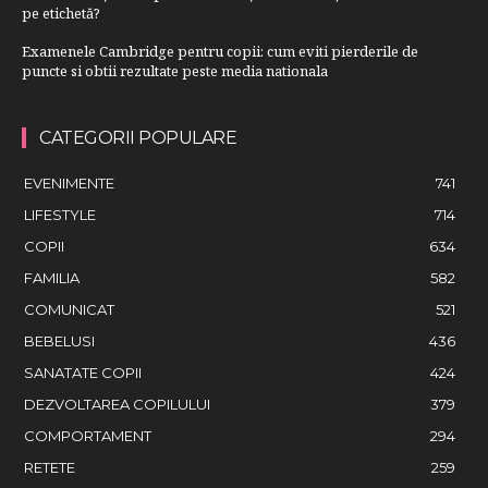
pe etichetă?
Examenele Cambridge pentru copii: cum eviti pierderile de
puncte si obtii rezultate peste media nationala
CATEGORII POPULARE
EVENIMENTE
741
LIFESTYLE
714
COPII
634
FAMILIA
582
COMUNICAT
521
BEBELUSI
436
SANATATE COPII
424
DEZVOLTAREA COPILULUI
379
COMPORTAMENT
294
RETETE
259