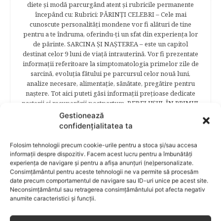
diete şi modă parcurgând atent şi rubricile permanente
începând cu: Rubrici: PĂRINŢI CELEBRI – Cele mai
cunoscute personalităţi mondene vor fi alături de tine
pentru a te îndruma, oferindu-ţi un sfat din experienţa lor
de părinte. SARCINA ŞI NAŞTEREA – este un capitol
destinat celor 9 luni de viaţă intrauterină. Vor fi prezentate
informaţii referitoare la simptomatologia primelor zile de
sarcină, evoluţia fătului pe parcursul celor nouă luni,
analize necesare, alimentaţie, sănătate, pregătire pentru
naştere. Tot aici puteti găsi informaţii preţioase dedicate
naşterii şi recuperării postpartum. BEBELUŞUL ÎN PRIMUL
ANIŞOR – este un capitol destinat îngrijirii sugarului.
Gestionează
Alăptarea, scorul Apgar, îngrijirea bontului ombilical,
confidențialitatea ta
prima băiţă, diversificarea sunt doar câteva dintre cele mai
captivante subcategorii. COPILUL 1-6 ANI – este un capitol
Folosim tehnologii precum cookie-urile pentru a stoca și/sau accesa
dedicat creşterii şi îngrijirii copilului din primul an şi până
informații despre dispozitiv. Facem acest lucru pentru a îmbunătăți
la vârsta şcolară. Mămicile vor reuşi să afle cum anume să
experiența de navigare și pentru a afișa anunțuri (ne)personalizate.
Consimțământul pentru aceste tehnologii ne va permite să procesăm
se descurce cu propriul copil, cum să îl îngrijească în aşa fel
date precum comportamentul de navigare sau ID-uri unice pe acest site.
încât să crească perfect sănătos. EDUCAŢIE – este un capitol
Neconsimțământul sau retragerea consimțământului pot afecta negativ
captivant în care poţi afla cum să îţi educi copilul în aşa fel
anumite caracteristici și funcții.
încât să poţi obţine performanţe şcolare sigure. FAMILIA –
este un capitol destinat vieţii de familie ce conţine o serie