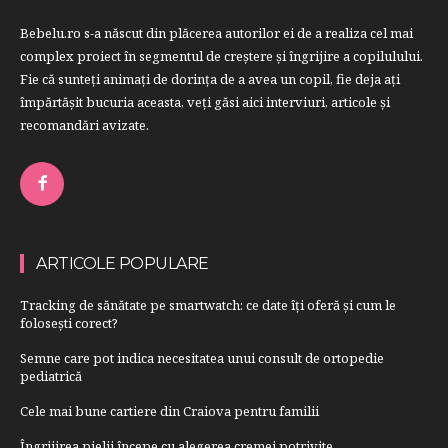
Bebelu.ro s-a născut din plăcerea autorilor ei de a realiza cel mai
complex proiect în segmentul de creştere şi îngrijire a copilulului.
Fie că sunteţi animaţi de dorinţa de a avea un copil, fie deja aţi
împărtăşit bucuria aceasta, veți găsi aici interviuri, articole şi
recomandări avizate.
ARTICOLE POPULARE
Tracking de sănătate pe smartwatch: ce date îți oferă și cum le
folosești corect?
Semne care pot indica necesitatea unui consult de ortopedie
pediatrică
Cele mai bune cartiere din Craiova pentru familii
Îngrijirea pielii începe cu alegerea cremei potrivite