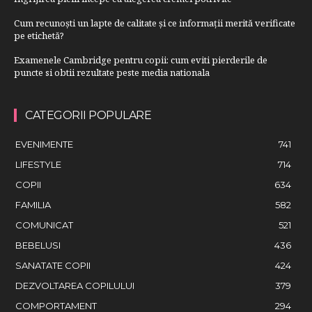
Cum recunoști un lapte de calitate și ce informații merită verificate
pe etichetă?
Examenele Cambridge pentru copii: cum eviti pierderile de
puncte si obtii rezultate peste media nationala
CATEGORII POPULARE
EVENIMENTE
741
LIFESTYLE
714
COPII
634
FAMILIA
582
COMUNICAT
521
BEBELUSI
436
SANATATE COPII
424
DEZVOLTAREA COPILULUI
379
COMPORTAMENT
294