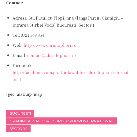
Contact:
Adresa: Str. Putul cu Plopi, nr. 8 (langa Parcul Cismigiu –
intrarea Stirbei Voda) Bucuresti, Sector 1
Tel: 0721 369 354
Web:
http://www.christophori.ro
E-mail:
contact@christophori.ro
Facebook:
http://facebook.com/gradinitawaldorf.christophoriinternati
onal
[geo_mashup_map]
BUCURESTI
GRADINITA WALDORF CHRISTOPHORI INTERNATIONAL
SECTOR 1