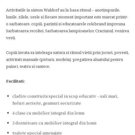
Activitatile in sistem Waldorf au la baza ritmul – anotimpurile,
lunile, zilele, orele si fiecare moment important este marcat printr-
o sarbatoare, copiii, parintii si educatoarele celebrand impreuna
Sarbatoarea recoltei, Sarbatoarea lampioanelor, Craciunul, venirea
verii.
Copiii invata sa inteleaga natura si ritmul vietii prin jocuri, povesti,
activitati manuale (pictura, modelaj, pregatirea aluatului pentru
paine), teatru si cantece.
Facilitati:
cladire construita special in scop educativ – sali mari,
holuri aerisite, geamuri securizate
4 clase cu mobilier integral din lemn
3 dormitoare cu mobilier integral din lemn
toalete special amenajate