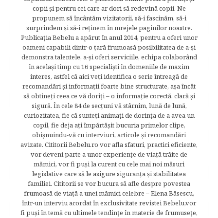
copii şi pentru cei care ar dori să redevină copii. Ne
propunem să încântăm vizitatorii, să-i fascinăm, să-i
surprindem şi să-i reţinem în mrejele paginilor noastre.​
Publicația Bebelu a apărut în anul 2014, pentru a oferi unor
oameni capabili dintr-o ţară frumoasă posibilitatea de a-şi
demonstra talentele, a-şi oferi serviciile, echipa colaborând
în acelaşi timp cu 16 specialişti în domeniile de maxim
interes, astfel că aici veţi identifica o serie întreagă de
recomandări şi informaţii foarte bine structurate, aşa încât
să obtineţi ceea ce vă doriţi – o informaţie corectă, clară şi
sigură. În cele 84 de secțuni vă stârnim, lună de lună,
curiozitatea, fie că sunteţi animaţi de dorinţa de a avea un
copil, fie deja aţi împărtăşit bucuria primelor clipe,
obişnuindu-vă cu interviuri, articole şi recomandări
avizate. Cititorii Bebelu.ro vor afla sfaturi, practici eficiente,
vor deveni parte a unor experienţe de viaţă trăite de
mămici, vor fi puşi la curent cu cele mai noi măsuri
legislative care să le asigure siguranţa şi stabilitatea
familiei. Cititorii se vor bucura să afle despre povestea
frumoasă de viață a unei mămici celebre – Elena Băsescu,
într-un interviu acordat în exclusivitate revistei Bebelu,vor
fi puşi în temă cu ultimele tendinţe în materie de frumuseţe,