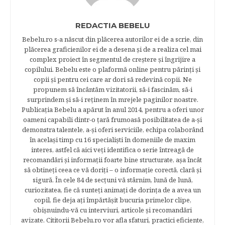
REDACTIA BEBELU
Bebelu.ro s-a născut din plăcerea autorilor ei de a scrie, din
plăcerea graficienilor ei de a desena şi de a realiza cel mai
complex proiect în segmentul de creştere şi îngrijire a
copilului. Bebelu este o plaformă online pentru părinţi şi
copii şi pentru cei care ar dori să redevină copii. Ne
propunem să încântăm vizitatorii, să-i fascinăm, să-i
surprindem şi să-i reţinem în mrejele paginilor noastre.​
Publicația Bebelu a apărut în anul 2014, pentru a oferi unor
oameni capabili dintr-o ţară frumoasă posibilitatea de a-şi
demonstra talentele, a-şi oferi serviciile, echipa colaborând
în acelaşi timp cu 16 specialişti în domeniile de maxim
interes, astfel că aici veţi identifica o serie întreagă de
recomandări şi informaţii foarte bine structurate, aşa încât
să obtineţi ceea ce vă doriţi – o informaţie corectă, clară şi
sigură. În cele 84 de secțuni vă stârnim, lună de lună,
curiozitatea, fie că sunteţi animaţi de dorinţa de a avea un
copil, fie deja aţi împărtăşit bucuria primelor clipe,
obişnuindu-vă cu interviuri, articole şi recomandări
avizate. Cititorii Bebelu.ro vor afla sfaturi, practici eficiente,