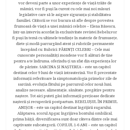
vor deveni parte a unor experienţe de viaţă trăite de
mămici, vor fi puşi la curent cu cele mai noi măsuri
legislative care să le asigure siguranţa şi stabilitatea
familiei. Cititorii se vor bucura să afle despre povestea
frumoasă de viață a unei mămici celebre – Elena Băsescu,
într-un interviu acordat în exclusivitate revistei Bebelu,vor
fi puşi în temă cu ultimele tendinţe în materie de frumuseţe,
diete şi modă parcurgând atent şi rubricile permanente
începând cu: Rubrici: PĂRINŢI CELEBRI – Cele mai
cunoscute personalităţi mondene vor fi alături de tine
pentru a te îndruma, oferindu-ţi un sfat din experienţa lor
de părinte. SARCINA ŞI NAŞTEREA – este un capitol
destinat celor 9 luni de viaţă intrauterină. Vor fi prezentate
informaţii referitoare la simptomatologia primelor zile de
sarcină, evoluţia fătului pe parcursul celor nouă luni,
analize necesare, alimentaţie, sănătate, pregătire pentru
naştere. Tot aici puteti găsi informaţii preţioase dedicate
naşterii şi recuperării postpartum. BEBELUŞUL ÎN PRIMUL
ANIŞOR – este un capitol destinat îngrijirii sugarului.
Alăptarea, scorul Apgar, îngrijirea bontului ombilical,
prima băiţă, diversificarea sunt doar câteva dintre cele mai
captivante subcategorii. COPILUL 1-6 ANI – este un capitol