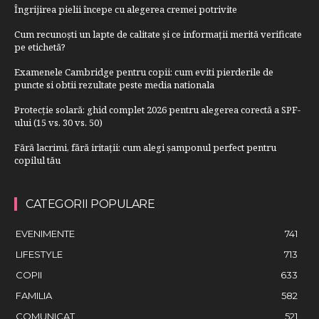
Îngrijirea pielii începe cu alegerea cremei potrivite
Cum recunoști un lapte de calitate și ce informații merită verificate
pe etichetă?
Examenele Cambridge pentru copii: cum eviti pierderile de
puncte si obtii rezultate peste media nationala
Protecție solară: ghid complet 2026 pentru alegerea corectă a SPF-
ului (15 vs. 30 vs. 50)
Fără lacrimi, fără iritații: cum alegi șamponul perfect pentru
copilul tău
CATEGORII POPULARE
EVENIMENTE
741
LIFESTYLE
713
COPII
633
FAMILIA
582
COMUNICAT
521