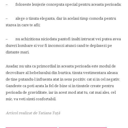
– foloseste lenjerie conceputa special pentru aceasta perioada;
– alege o tinuta eleganta, dar in acelasi timp comoda pentru
starea in care te afli;
– nu achizitiona niciodata pantofi inalti intrucat vei putea avea
dureri lombare si vor fi incomozi atunci cand te deplasezi pe
distante mari.
Asadar, nu uita ca primordial in aceasta perioada este modul de
dezvoltare al bebelusului din burtica, tinuta vestimentara aleasa
de tine putandu-l influenta atat in sens pozitiv, cat si in cel negativ.
Gandeste ca poti arata la fel de bine si in tinutele create pentru
perioada de graviditate, iar in acest mod atat tu, cat mai ales, cel
mic, va veti simti confortabil.
Articol realizat de Tatiana Tuţă