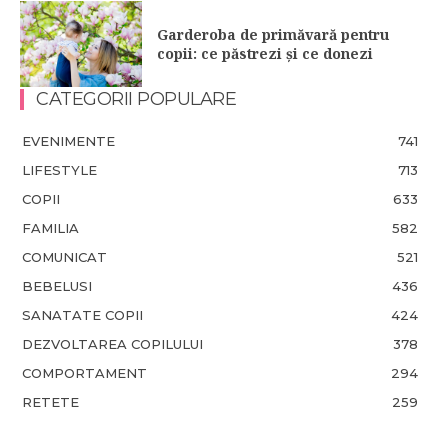
Garderoba de primăvară pentru
copii: ce păstrezi și ce donezi
CATEGORII POPULARE
EVENIMENTE
741
LIFESTYLE
713
COPII
633
FAMILIA
582
COMUNICAT
521
BEBELUSI
436
SANATATE COPII
424
DEZVOLTAREA COPILULUI
378
COMPORTAMENT
294
RETETE
259