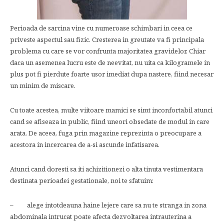
Perioada de sarcina vine cu numeroase schimbari in ceea ce
priveste aspectul sau fizic. Cresterea in greutate va fi principala
problema cu care se vor confrunta majoritatea gravidelor. Chiar
daca un asemenea lucru este de neevitat, nu uita ca kilogramele in
plus pot fi pierdute foarte usor imediat dupa nastere, fiind necesar
un minim de miscare.
Cu toate acestea, multe viitoare mamici se simt inconfortabil atunci
cand se afiseaza in public, fiind uneori obsedate de modul in care
arata. De aceea, fuga prin magazine reprezinta o preocupare a
acestora in incercarea de a-si ascunde infatisarea.
Atunci cand doresti sa iti achizitionezi o alta tinuta vestimentara
destinata perioadei gestationale, noi te sfatuim:
– alege intotdeauna haine lejere care sa nu te stranga in zona
abdominala intrucat poate afecta dezvoltarea intrauterina a