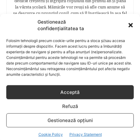
dedicat creşterii şi îngrijirii copilului din primul an şi până
la vârsta şcolară. Mămicile vor reuşi să afle cum anume să
se descurce cu propriul copil, cum să îl îngrijească în aşa fel
încât să crească perfect sănătos. EDUCAŢIE – este un capitol
Gestionează
captivant în care poţi afla cum să îţi educi copilul în aşa fel
confidențialitatea ta
încât să poţi obţine performanţe şcolare sigure. FAMILIA –
este un capitol destinat vieţii de familie ce conţine o serie
Folosim tehnologii precum cookie-urile pentru a stoca și/sau accesa
întreagă de sfaturi eficiente. COPII TALENTAŢI – este un
informații despre dispozitiv. Facem acest lucru pentru a îmbunătăți
capitol fascinant dedicat copiilor valoroși ai țării. ÎNVAŢĂ
experiența de navigare și pentru a afișa anunțuri (ne)personalizate.
SĂ PREVII! –sunt prezentate soluţii de prevenire a
Consimțământul pentru aceste tehnologii ne va permite să procesăm
anumitor probleme de sănătate ce pot afecta atât viaţa
date precum comportamentul de navigare sau ID-uri unice pe acest site.
Neconsimțământul sau retragerea consimțământului pot afecta negativ
copiilor, cât şi pe cea a părinţilor.
anumite caracteristici și funcții.
Acceptă
RELATED POSTS
Refuză
Gestionează opțiuni
Cookie Policy
Privacy Statement