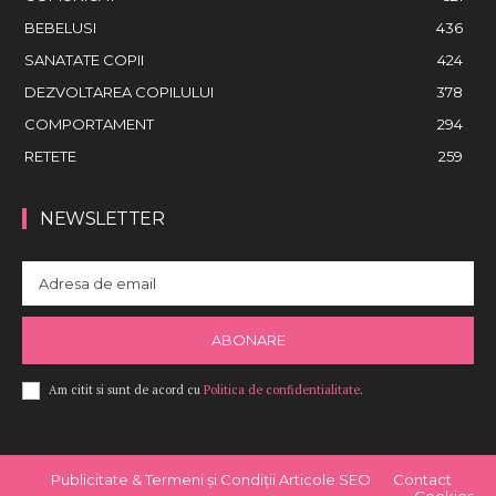
BEBELUSI
436
SANATATE COPII
424
DEZVOLTAREA COPILULUI
378
COMPORTAMENT
294
RETETE
259
NEWSLETTER
ABONARE
Am citit si sunt de acord cu
Politica de confidentialitate
.
Publicitate & Termeni și Condiții Articole SEO
Contact
Cookies