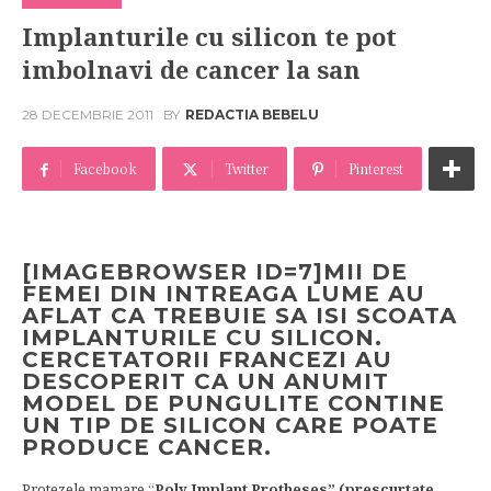
Implanturile cu silicon te pot
imbolnavi de cancer la san
28 DECEMBRIE 2011
BY
REDACTIA BEBELU
Facebook
Twitter
Pinterest
[IMAGEBROWSER ID=7]MII DE
FEMEI DIN INTREAGA LUME AU
AFLAT CA TREBUIE SA ISI SCOATA
IMPLANTURILE CU SILICON.
CERCETATORII FRANCEZI AU
DESCOPERIT CA UN ANUMIT
MODEL DE PUNGULITE CONTINE
UN TIP DE SILICON CARE POATE
PRODUCE CANCER.
Protezele mamare “
Poly Implant Protheses” (prescurtate