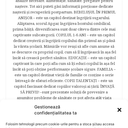
analize necesare, alimentaţie, sănătate, pregătire pentru
naştere. Tot aici puteti găsi informaţii preţioase dedicate
naşterii şi recuperării postpartum. BEBELUŞUL ÎN PRIMUL
ANIŞOR – este un capitol destinat îngrijirii sugarului.
Alăptarea, scorul Apgar, îngrijirea bontului ombilical,
prima băiţă, diversificarea sunt doar câteva dintre cele mai
captivante subcategorii. COPILUL 1-6 ANI – este un capitol
dedicat creşterii şi îngrijirii copilului din primul an şi până
la vârsta şcolară. Mămicile vor reuşi să afle cum anume să
se descurce cu propriul copil, cum să îl îngrijească în aşa fel
încât să crească perfect sănătos. EDUCAŢIE – este un capitol
captivant în care poţi afla cum să îţi educi copilul în aşa fel
încât să poţi obţine performanţe şcolare sigure. FAMILIA –
este un capitol destinat vieţii de familie ce conţine o serie
întreagă de sfaturi eficiente. COPII TALENTAŢI – este un
capitol fascinant dedicat copiilor valoroși ai țării. ÎNVAŢĂ
SĂ PREVII! –sunt prezentate soluţii de prevenire a
anumitor probleme de sănătate ce pot afecta atât viaţa
copiilor, cât şi pe cea a părinţilor.
Gestionează
confidențialitatea ta
Folosim tehnologii precum cookie-urile pentru a stoca și/sau accesa