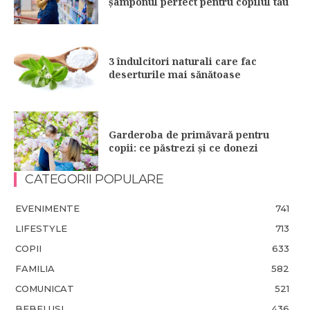
șamponul perfect pentru copilul tău
3 îndulcitori naturali care fac
deserturile mai sănătoase
Garderoba de primăvară pentru
copii: ce păstrezi și ce donezi
CATEGORII POPULARE
EVENIMENTE
741
LIFESTYLE
713
COPII
633
FAMILIA
582
COMUNICAT
521
BEBELUSI
436