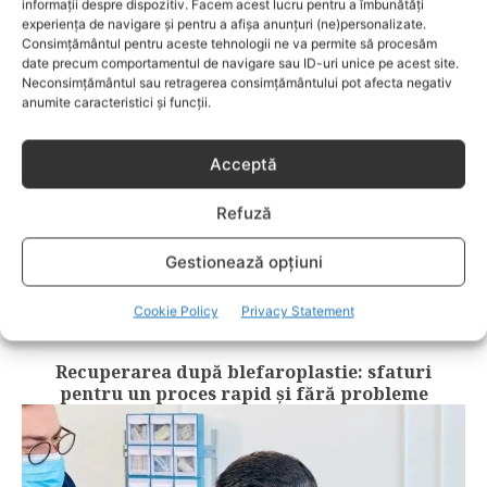
RELATED POSTS
informații despre dispozitiv. Facem acest lucru pentru a îmbunătăți
experiența de navigare și pentru a afișa anunțuri (ne)personalizate.
Consimțământul pentru aceste tehnologii ne va permite să procesăm
date precum comportamentul de navigare sau ID-uri unice pe acest site.
Neconsimțământul sau retragerea consimțământului pot afecta negativ
anumite caracteristici și funcții.
Acceptă
Refuză
Gestionează opțiuni
Cookie Policy
Privacy Statement
FRUMUSETE
Recuperarea după blefaroplastie: sfaturi
pentru un proces rapid și fără probleme