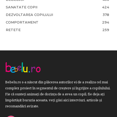
SANATATE COPII
424
DEZVOLTAREA COPILULUI
378
COMPORTAMENT
294
RETETE
259
Bebelu.ro s-a născut din plăcerea autorilor ei de a realiza cel mai
complex proiect în segmentul de creştere şi îngrijire a copilulului.
Fie că sunteţi animaţi de dorinţa de a avea un copil, fie deja aţi
împărtăşit bucuria aceasta, veți găsi aici interviuri, articole şi
recomandări avizate.