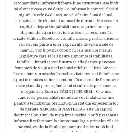
recomandări şi informaţii foarte bine structurate, aşa încât
să obtineţi ceea ce vă doriţi – o informaţie corectă, clară şi
sigură. În cele 84 de secțuni vă stârnim, lună de lună,
curiozitatea, fie că sunteţi animaţi de dorinţa de a avea un
copil, fie deja aţi împărtăşit bucuria primelor clipe,
obişnuindu-vă cu interviuri, articole şi recomandări
avizate. Cititorii Bebelu.ro vor afla sfaturi, practici eficiente,
vor deveni parte a unor experienţe de viaţă trăite de
mămici, vor fi puşi la curent cu cele mai noi măsuri
legislative care să le asigure siguranţa şi stabilitatea
familiei. Cititorii se vor bucura să afle despre povestea
frumoasă de viață a unei mămici celebre – Elena Băsescu,
într-un interviu acordat în exclusivitate revistei Bebelu,vor
fi puşi în temă cu ultimele tendinţe în materie de frumuseţe,
diete şi modă parcurgând atent şi rubricile permanente
începând cu: Rubrici: PĂRINŢI CELEBRI – Cele mai
cunoscute personalităţi mondene vor fi alături de tine
pentru a te îndruma, oferindu-ţi un sfat din experienţa lor
de părinte. SARCINA ŞI NAŞTEREA – este un capitol
destinat celor 9 luni de viaţă intrauterină. Vor fi prezentate
informaţii referitoare la simptomatologia primelor zile de
sarcină, evoluţia fătului pe parcursul celor nouă luni,