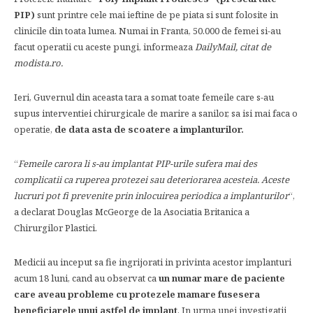
PIP)
sunt printre cele mai ieftine de pe piata si sunt folosite in
clinicile din toata lumea. Numai in Franta, 50.000 de femei si-au
facut operatii cu aceste pungi, informeaza
DailyMail, citat de
modista.ro.
Ieri, Guvernul din aceasta tara a somat toate femeile care s-au
supus interventiei chirurgicale de marire a sanilor, sa isi mai faca o
operatie,
de data asta de scoatere a implanturilor.
“
Femeile carora li s-au implantat PIP-urile sufera mai des
complicatii ca ruperea protezei sau deteriorarea acesteia. Aceste
lucruri pot fi prevenite prin inlocuirea periodica a implanturilor
“,
a declarat Douglas McGeorge de la Asociatia Britanica a
Chirurgilor Plastici.
Medicii au inceput sa fie ingrijorati in privinta acestor implanturi
acum 18 luni, cand au observat ca
un numar mare de paciente
care aveau probleme cu protezele mamare fusesera
beneficiarele unui astfel de implant
. In urma unei investigatii