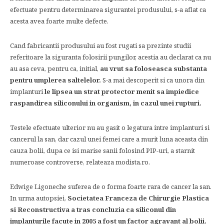
efectuate pentru determinarea sigurantei produsului, s-a aflat ca
acesta avea foarte multe defecte.
Cand fabricantii produsului au fost rugati sa prezinte studii
referitoare la siguranta folosirii pungilor, acestia au declarat ca nu
au asa ceva, pentru ca, initial,
au vrut sa foloseasca substanta
pentru umplerea saltelelor.
S-a mai descoperit si ca unora din
implanturi
le lipsea un strat protector menit sa impiedice
raspandirea siliconului in organism, in cazul unei rupturi.
Testele efectuate ulterior nu au gasit o legatura intre implanturi si
cancerul la san, dar cazul unei femei care a murit luna aceasta din
cauza bolii, dupa ce isi marise sanii folosind PIP-uri, a starnit
numeroase controverse, relateaza modista.ro.
Edwige Ligoneche suferea de o forma foarte rara de cancer la san.
In urma autopsiei,
Societatea Franceza de Chirurgie Plastica
si Reconstructiva a tras concluzia ca siliconul din
implanturile facute in 2005 a fost un factor agravant al bolii.