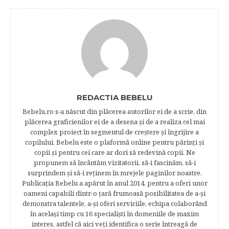
REDACTIA BEBELU
Bebelu.ro s-a născut din plăcerea autorilor ei de a scrie, din
plăcerea graficienilor ei de a desena şi de a realiza cel mai
complex proiect în segmentul de creştere şi îngrijire a
copilului. Bebelu este o plaformă online pentru părinţi şi
copii şi pentru cei care ar dori să redevină copii. Ne
propunem să încântăm vizitatorii, să-i fascinăm, să-i
surprindem şi să-i reţinem în mrejele paginilor noastre.​
Publicația Bebelu a apărut în anul 2014, pentru a oferi unor
oameni capabili dintr-o ţară frumoasă posibilitatea de a-şi
demonstra talentele, a-şi oferi serviciile, echipa colaborând
în acelaşi timp cu 16 specialişti în domeniile de maxim
interes, astfel că aici veţi identifica o serie întreagă de