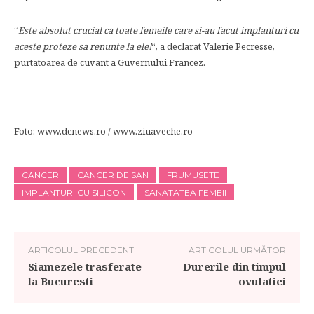
“
Este absolut crucial ca toate femeile care si-au facut implanturi cu
aceste proteze sa renunte la ele!
“, a declarat Valerie Pecresse,
purtatoarea de cuvant a Guvernului Francez.
Foto: www.dcnews.ro / www.ziuaveche.ro
CANCER
CANCER DE SAN
FRUMUSETE
IMPLANTURI CU SILICON
SANATATEA FEMEII
ARTICOLUL PRECEDENT
ARTICOLUL URMĂTOR
Siamezele trasferate
Durerile din timpul
la Bucuresti
ovulatiei