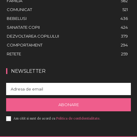
FAMILIA
582
COMUNICAT
521
BEBELUSI
436
SANATATE COPII
424
DEZVOLTAREA COPILULUI
379
COMPORTAMENT
294
RETETE
259
NEWSLETTER
ABONARE
Am citit si sunt de acord cu
Politica de confidentialitate
.