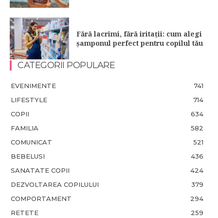
Fără lacrimi, fără iritații: cum alegi
șamponul perfect pentru copilul tău
CATEGORII POPULARE
EVENIMENTE
741
LIFESTYLE
714
COPII
634
FAMILIA
582
COMUNICAT
521
BEBELUSI
436
SANATATE COPII
424
DEZVOLTAREA COPILULUI
379
COMPORTAMENT
294
RETETE
259