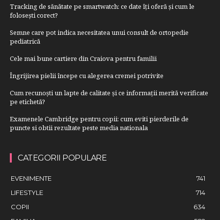
Tracking de sănătate pe smartwatch: ce date îți oferă și cum le
folosești corect?
Semne care pot indica necesitatea unui consult de ortopedie
pediatrică
Cele mai bune cartiere din Craiova pentru familii
Îngrijirea pielii începe cu alegerea cremei potrivite
Cum recunoști un lapte de calitate și ce informații merită verificate
pe etichetă?
Examenele Cambridge pentru copii: cum eviti pierderile de
puncte si obtii rezultate peste media nationala
CATEGORII POPULARE
EVENIMENTE
741
LIFESTYLE
714
COPII
634