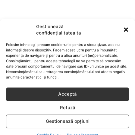
Gestionează
confidențialitatea ta
Folosim tehnologii precum cookie-urile pentru a stoca și/sau accesa
informații despre dispozitiv. Facem acest lucru pentru a îmbunătăți
experiența de navigare și pentru a afișa anunțuri (ne)personalizate.
Consimțământul pentru aceste tehnologii ne va permite să procesăm
SANATATEA MAMEI
date precum comportamentul de navigare sau ID-uri unice pe acest site.
Neconsimțământul sau retragerea consimțământului pot afecta negativ
anumite caracteristici și funcții.
Cum tratam anexita fara antibiotice?
Acceptă
Refuză
Gestionează opțiuni
Cookie Policy
Privacy Statement