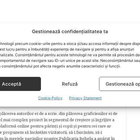
ARE
Gestionează confidențialitatea ta
hnologii precum cookie-urile pentru a stoca și/sau accesa informații despre dispo
t lucru pentru a îmbunătăți experiența de navigare și pentru a afișa anunțuri
nalizate. Consimțământul pentru aceste tehnologii ne va permite să procesăm da
ARTICOLUL URMĂTOR
mportamentul de navigare sau ID-uri unice pe acest site. Neconsimțământul sa
Controlul parintilor in folosirea
 consimțământului pot afecta negativ anumite caracteristici și funcții.
calculatorului copilului
Acceptă
Refuză
Gestionează op
Cookie Policy
Privacy Statement
lăcerea autorilor ei de a scrie, din plăcerea graficienilor ei de
cel mai complex proiect în segmentul de creştere şi îngrijire a
plaformă online pentru părinţi şi copii şi pentru cei care ar
e propunem să încântăm vizitatorii, să-i fascinăm, să-i
m în mrejele paginilor noastre.​ Publicația Bebelu a apărut în