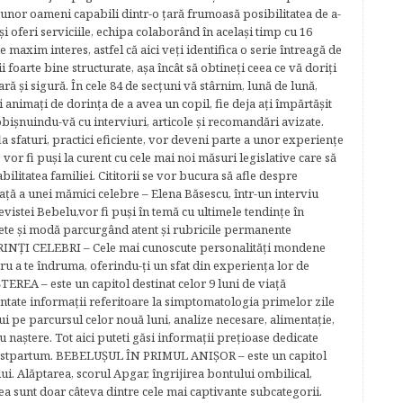
 unor oameni capabili dintr-o ţară frumoasă posibilitatea de a-
şi oferi serviciile, echipa colaborând în acelaşi timp cu 16
e maxim interes, astfel că aici veţi identifica o serie întreagă de
foarte bine structurate, aşa încât să obtineţi ceea ce vă doriţi
ară şi sigură. În cele 84 de secțuni vă stârnim, lună de lună,
ţi animaţi de dorinţa de a avea un copil, fie deja aţi împărtăşit
bişnuindu-vă cu interviuri, articole şi recomandări avizate.
la sfaturi, practici eficiente, vor deveni parte a unor experienţe
 vor fi puşi la curent cu cele mai noi măsuri legislative care să
abilitatea familiei. Cititorii se vor bucura să afle despre
ță a unei mămici celebre – Elena Băsescu, într-un interviu
evistei Bebelu,vor fi puşi în temă cu ultimele tendinţe în
ete şi modă parcurgând atent şi rubricile permanente
ĂRINŢI CELEBRI – Cele mai cunoscute personalităţi mondene
tru a te îndruma, oferindu-ţi un sfat din experienţa lor de
EREA – este un capitol destinat celor 9 luni de viaţă
entate informaţii referitoare la simptomatologia primelor zile
lui pe parcursul celor nouă luni, analize necesare, alimentaţie,
u naştere. Tot aici puteti găsi informaţii preţioase dedicate
 postpartum. BEBELUŞUL ÎN PRIMUL ANIŞOR – este un capitol
lui. Alăptarea, scorul Apgar, îngrijirea bontului ombilical,
ea sunt doar câteva dintre cele mai captivante subcategorii.