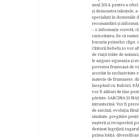
anul 2014, pentru a oferi
şi demonstra talentele, a-
specialişti în domeniile d
recomandări şi informaţii 
– o informaţie corectă, cl
curiozitatea, fie că sunte
bucuria primelor clipe, o
Cititorii Bebelu.ro vor af
de viaţă trăite de mămici,
le asigure siguranţa şi st
povestea frumoasă de via
acordat în exclusivitate r
materie de frumuseţe, di
începând cu: Rubrici: P
vor fi alături de tine pen
părinte. SARCINA ŞI NAŞT
intrauterină. Vor fi prez
de sarcină, evoluţia fătu
sănătate, pregătire pentr
naşterii şi recuperării
destinat îngrijirii sugaru
prima băiţă, diversificar