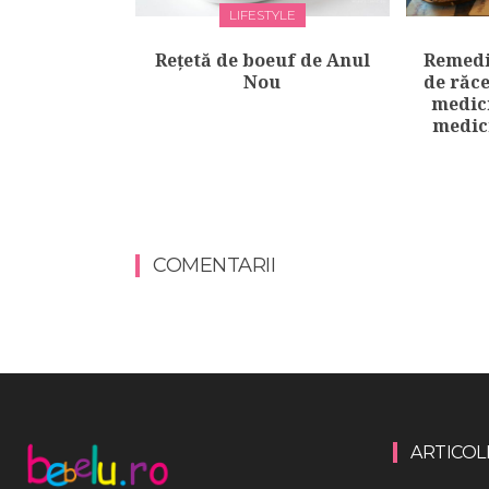
LIFESTYLE
Rețetă de boeuf de Anul
Remedi
Nou
de răce
medici
medic
COMENTARII
ARTICOL