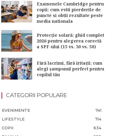
Examenele Cambridge pentru
copii: cum eviti pierderile de
puncte si obtii rezultate peste
media nationala
Protecție solară: ghid complet
2026 pentru alegerea corectă
a SPF-ului (15 vs. 30 vs. 50)
Fără lacrimi, fără iritații: cum
alegi șamponul perfect pentru
copilul tău
CATEGORII POPULARE
EVENIMENTE
741
LIFESTYLE
714
COPII
634