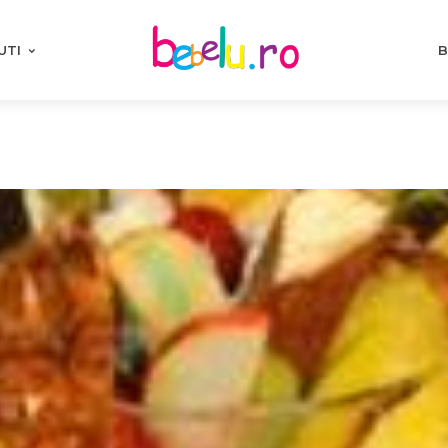
UTI
B