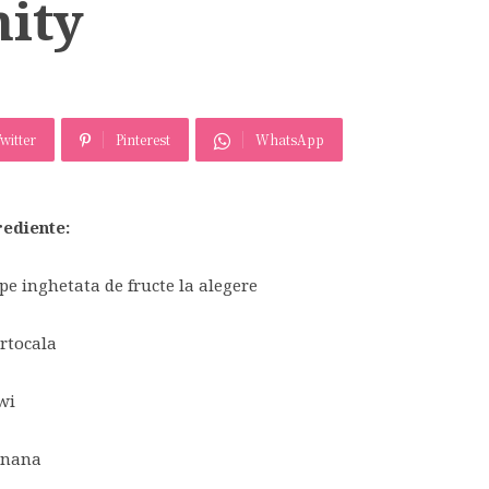
nity
witter
Pinterest
WhatsApp
rediente:
pe inghetata de fructe la alegere
rtocala
wi
anana