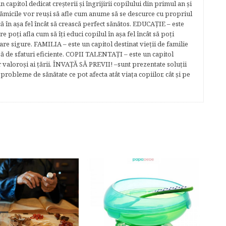
capitol dedicat creşterii şi îngrijirii copilului din primul an şi
Mămicile vor reuşi să afle cum anume să se descurce cu propriul
că în aşa fel încât să crească perfect sănătos. EDUCAŢIE – este
re poţi afla cum să îţi educi copilul în aşa fel încât să poţi
e sigure. FAMILIA – este un capitol destinat vieţii de familie
gă de sfaturi eficiente. COPII TALENTAŢI – este un capitol
r valoroși ai țării. ÎNVAŢĂ SĂ PREVII! –sunt prezentate soluţii
robleme de sănătate ce pot afecta atât viaţa copiilor, cât şi pe