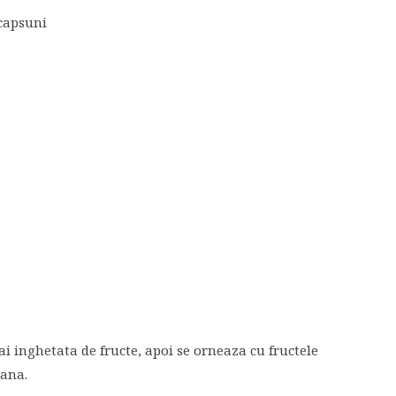
 capsuni
ai inghetata de fructe, apoi se orneaza cu fructele
tana.