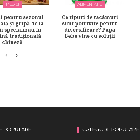
MEDICI
ALIMENTATIE
i pentru sezonul
Ce tipuri de tacâmuri
ală și gripă de la
sunt potrivite pentru
i specializați în
diversificare? Papa
ină tradițională
Bebe vine cu soluții
chineză
E POPULARE
CATEGORII POPULARE