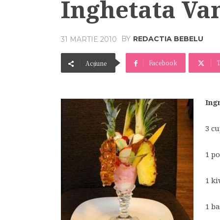
Inghetata Va
BY
REDACTIA BEBELU
31 MARTIE 2010
Facebook
T
Acțiune
Ing
3 cu
1 po
1 ki
1 b