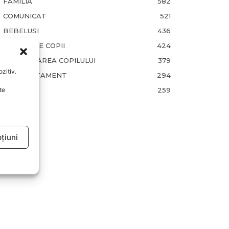
FAMILIA
582
COMUNICAT
521
BEBELUSI
436
SANATATE COPII
424
DEZVOLTAREA COPILULUI
379
zitiv.
COMPORTAMENT
294
RETETE
259
te
u
țiuni