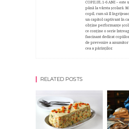
COPILUL 1-6 ANI – este un 
până la vârsta şcolară. 
copil, cum să îl îngrijeas
un capitol captivant în ca
obţine performanţe şcolar
ce conţine o serie întrea
fascinant dedicat copiilo
de prevenire a anumitor p
cea a părinţilor.
RELATED POSTS