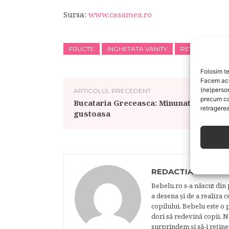
Sursa:
www.casamea.ro
FRUCTE
INGHETATA VANITY
RETETE CULIN
Folosim te
Facem aces
(ne)perso
ARTICOLUL PRECEDENT
precum co
Bucataria Greceasca: Minunata si
retragerea
gustoasa
REDACTIA BEBELU
Bebelu.ro s-a născut din p
a desena şi de a realiza 
copilului. Bebelu este o 
dori să redevină copii. N
surprindem şi să-i reţine