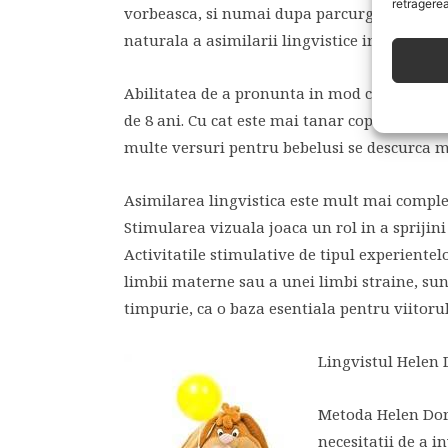
retragerea
vorbeasca, si numai dupa parcurgerea acestei 
naturala a asimilarii lingvistice in limba m
Abilitatea de a pronunta in mod corect sunet
de 8 ani. Cu cat este mai tanar copilul, cu at
multe versuri pentru bebelusi se descurca mai 
Asimilarea lingvistica este mult mai comple
Stimularea vizuala joaca un rol in a sprijini
Activitatile stimulative de tipul experientel
limbii materne sau a unei limbi straine, sun
timpurie, ca o baza esentiala pentru viitorul 
Lingvistul Helen 
Metoda Helen Doro
necesitatii de a i