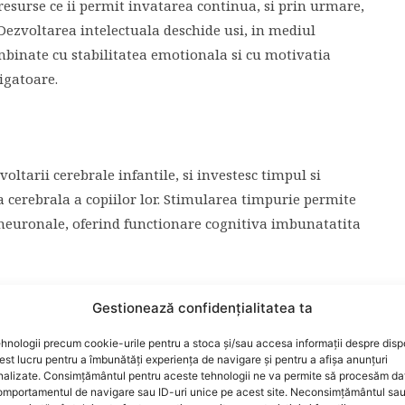
e resurse ce ii permit invatarea continua, si prin urmare,
 Dezvoltarea intelectuala deschide usi, in mediul
mbinate cu stabilitatea emotionala si cu motivatia
igatoare.
oltarii cerebrale infantile, si investesc timpul si
 cerebrala a copiilor lor. Stimularea timpurie permite
neuronale, oferind functionare cognitiva imbunatatita
o limba? Initial, copilul pare sa absoarba pasiv
Gestionează confidențialitatea ta
diul sau. In realitate, creierul copilului deja analizeaza
si dezvolta vorbirea pe viitor.
hnologii precum cookie-urile pentru a stoca și/sau accesa informații despre dispo
t lucru pentru a îmbunătăți experiența de navigare și pentru a afișa anunțuri
nalizate. Consimțământul pentru aceste tehnologii ne va permite să procesăm da
simtul auditiv la limba (ascultand-o), mai apoi sa o
mportamentul de navigare sau ID-uri unice pe acest site. Neconsimțământul sa