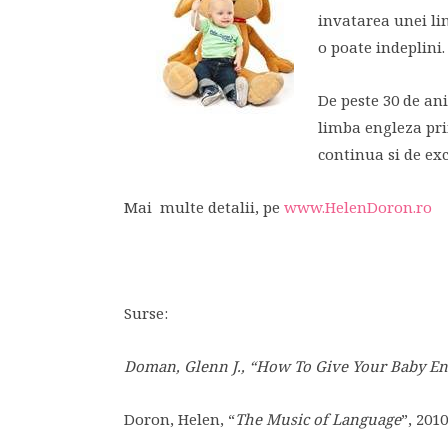
invatarea unei li
o poate indeplini.
De peste 30 de an
limba engleza pri
continua si de exc
Mai multe detalii, pe
www.HelenDoron.ro
Surse:
Doman, Glenn J., “How To Give Your Baby En
Doron, Helen, “
The Music of Language
”, 2010