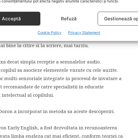
 consimțământului pot afecta negativ anumite caracteristici și funcții.
ordini, sa citeasca si sa scrie. Acesta este evolutia
aterna.
Acceptă
Refuză
Gestionează op
ele unei limbi se instaleaza cu mult inaintea varstei
Cookie Policy
Privacy Statement
at mai bine poate invata. Copiii carora li s-au citit
bine la citire si la scriere, mai tarziu.
xa decat simpla receptie a semnalelor audio.
 copilul sa asocieze elementele vazute cu cele auzite.
or multi-senzoriale integrate in procesul de invatare a
t recomandate de catre specialistii in educatie
intelectual al copilului.
Doron a incorporat in metoda sa aceste descoperiri.
n Early English, a fost dezvoltata in recunoasterea
nvata limba engleza cat mai eficient, conform teoriei ca