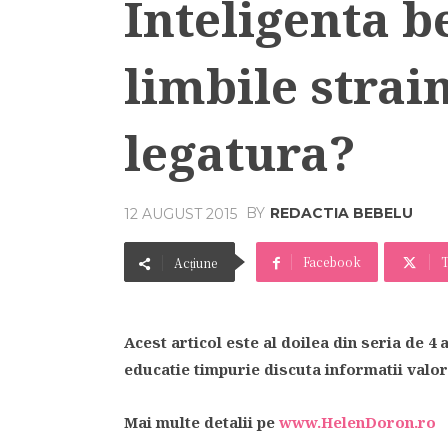
Inteligenta b
limbile strai
legatura?
BY
REDACTIA BEBELU
12 AUGUST 2015
Facebook
T
Acțiune
Acest articol este al doilea din seria de 4 a
educatie timpurie discuta informatii valo
Mai multe detalii pe
www.HelenDoron.ro