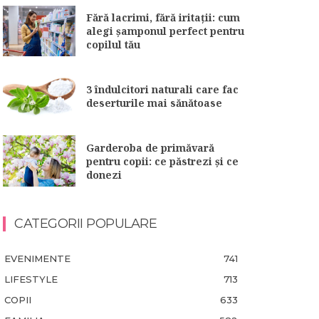
Fără lacrimi, fără iritații: cum
alegi șamponul perfect pentru
copilul tău
3 îndulcitori naturali care fac
deserturile mai sănătoase
Garderoba de primăvară
pentru copii: ce păstrezi și ce
donezi
CATEGORII POPULARE
EVENIMENTE
741
LIFESTYLE
713
COPII
633