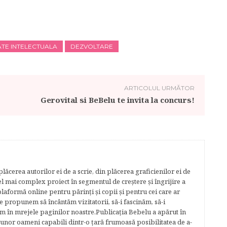
ATE INTELECTUALA
DEZVOLTARE
ARTICOLUL URMĂTOR
Gerovital si BeBelu te invita la concurs!
lăcerea autorilor ei de a scrie, din plăcerea graficienilor ei de
cel mai complex proiect în segmentul de creştere şi îngrijire a
plaformă online pentru părinţi şi copii şi pentru cei care ar
e propunem să încântăm vizitatorii, să-i fascinăm, să-i
m în mrejele paginilor noastre.​ Publicația Bebelu a apărut în
 unor oameni capabili dintr-o ţară frumoasă posibilitatea de a-