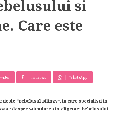
ebelusului si
ne. Care este
witter
Pinterest
WhatsApp
rticole “Bebelusul Bilingv”, in care specialisti in
roase despre stimularea inteligentei bebelusului.