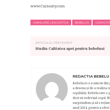
www.Curiosity.com
ASIMILARE LINGVISTICA
BEBELUS
CAPACIT
ARTICOLUL PRECEDENT
Studiu Calitatea apei pentru bebelusi
REDACTIA BEBELU
Bebelu.ro s-a născut din p
a desena şi de a realiza 
copilului. Bebelu este o 
dori să redevină copii. N
surprindem şi să-i reţine
anul 2014, pentru a oferi