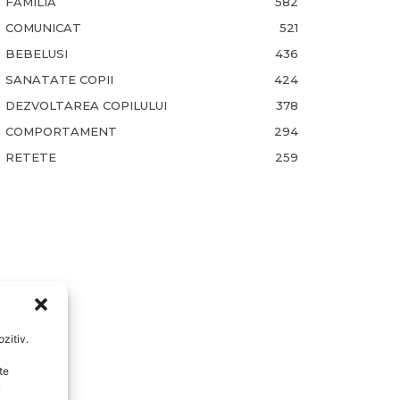
FAMILIA
582
COMUNICAT
521
BEBELUSI
436
SANATATE COPII
424
DEZVOLTAREA COPILULUI
378
COMPORTAMENT
294
RETETE
259
zitiv.
te
u