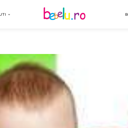
UTI
B