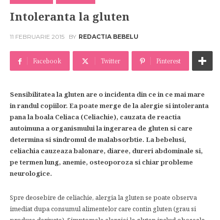
Intoleranta la gluten
11 FEBRUARIE 2015
BY
REDACTIA BEBELU
Facebook
Twitter
Pinterest
Sensibilitatea la gluten are o incidenta din ce in ce mai mare
in randul copiilor. Ea poate merge de la alergie si intoleranta
pana la boala Celiaca (Celiachie), cauzata de reactia
autoimuna a organismului la ingerarea de gluten si care
determina si sindromul de malabsorbtie. La bebelusi,
celiachia cauzeaza balonare, diaree, dureri abdominale si,
pe termen lung, anemie, osteoporoza si chiar probleme
neurologice.
Spre deosebire de celiachie, alergia la gluten se poate observa
imediat dupa consumul alimentelor care contin gluten (grau si