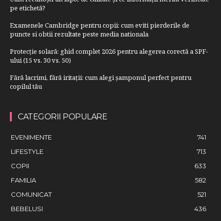
pe etichetă?
Examenele Cambridge pentru copii: cum eviti pierderile de
puncte si obtii rezultate peste media nationala
Protecție solară: ghid complet 2026 pentru alegerea corectă a SPF-
ului (15 vs. 30 vs. 50)
Fără lacrimi, fără iritații: cum alegi șamponul perfect pentru
copilul tău
CATEGORII POPULARE
EVENIMENTE
741
LIFESTYLE
713
COPII
633
FAMILIA
582
COMUNICAT
521
BEBELUSI
436