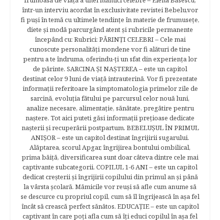
frumoasă de viață a unei mămici celebre – Elena Băsescu,
într-un interviu acordat în exclusivitate revistei Bebelu,vor
fi puşi în temă cu ultimele tendinţe în materie de frumuseţe,
diete şi modă parcurgând atent şi rubricile permanente
începând cu: Rubrici: PĂRINŢI CELEBRI – Cele mai
cunoscute personalităţi mondene vor fi alături de tine
pentru a te îndruma, oferindu-ţi un sfat din experienţa lor
de părinte. SARCINA ŞI NAŞTEREA – este un capitol
destinat celor 9 luni de viaţă intrauterină. Vor fi prezentate
informaţii referitoare la simptomatologia primelor zile de
sarcină, evoluţia fătului pe parcursul celor nouă luni,
analize necesare, alimentaţie, sănătate, pregătire pentru
naştere. Tot aici puteti găsi informaţii preţioase dedicate
naşterii şi recuperării postpartum. BEBELUŞUL ÎN PRIMUL
ANIŞOR – este un capitol destinat îngrijirii sugarului.
Alăptarea, scorul Apgar, îngrijirea bontului ombilical,
prima băiţă, diversificarea sunt doar câteva dintre cele mai
captivante subcategorii. COPILUL 1-6 ANI – este un capitol
dedicat creşterii şi îngrijirii copilului din primul an şi până
la vârsta şcolară. Mămicile vor reuşi să afle cum anume să
se descurce cu propriul copil, cum să îl îngrijească în aşa fel
încât să crească perfect sănătos. EDUCAŢIE – este un capitol
captivant în care poţi afla cum să îţi educi copilul în aşa fel