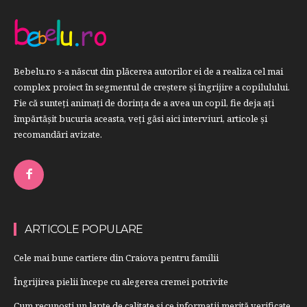
Bebelu.ro s-a născut din plăcerea autorilor ei de a realiza cel mai
complex proiect în segmentul de creştere şi îngrijire a copilulului.
Fie că sunteţi animaţi de dorinţa de a avea un copil, fie deja aţi
împărtăşit bucuria aceasta, veți găsi aici interviuri, articole şi
recomandări avizate.
ARTICOLE POPULARE
Cele mai bune cartiere din Craiova pentru familii
Îngrijirea pielii începe cu alegerea cremei potrivite
Cum recunoști un lapte de calitate și ce informații merită verificate