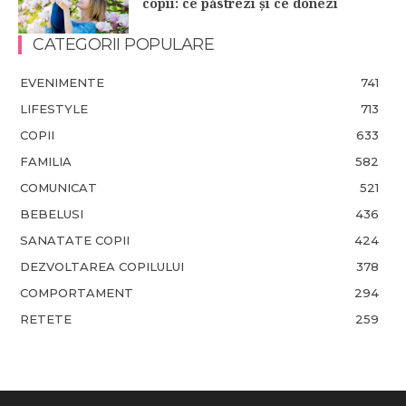
copii: ce păstrezi și ce donezi
CATEGORII POPULARE
EVENIMENTE
741
LIFESTYLE
713
COPII
633
FAMILIA
582
COMUNICAT
521
BEBELUSI
436
SANATATE COPII
424
DEZVOLTAREA COPILULUI
378
COMPORTAMENT
294
RETETE
259