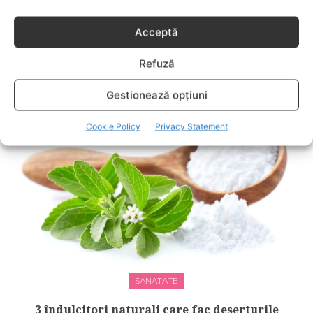
Acceptă
BEBELUSI
Refuză
Fără lacrimi, fără iritații: cum alegi
șamponul perfect pentru copilul tău
Gestionează opțiuni
Cookie Policy
Privacy Statement
SANATATE
3 îndulcitori naturali care fac deserturile