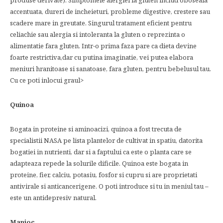
produse derivate). Simptomele alergiei la gluten includ oboseala
accentuata, dureri de incheieturi, probleme digestive, crestere sau
scadere mare in greutate. Singurul tratament eficient pentru
celiachie sau alergia si intoleranta la gluten o reprezinta o
alimentatie fara gluten. Intr-o prima faza pare ca dieta devine
foarte restrictiva,dar cu putina imaginatie, vei putea elabora
meniuri hranitoase si sanatoase, fara gluten, pentru bebelusul tau.
Cu ce poti inlocui graul>
Quinoa
Bogata in proteine si aminoacizi, quinoa a fost trecuta de
specialistii NASA pe lista plantelor de cultivat in spatiu, datorita
bogatiei in nutrienti, dar si a faptului ca este o planta care se
adapteaza repede la solurile dificile. Quinoa este bogata in
proteine, fier, calciu, potasiu, fosfor si cupru si are proprietati
antivirale si anticancerigene. O poti introduce si tu in meniul tau –
este un antidepresiv natural.
Manioc