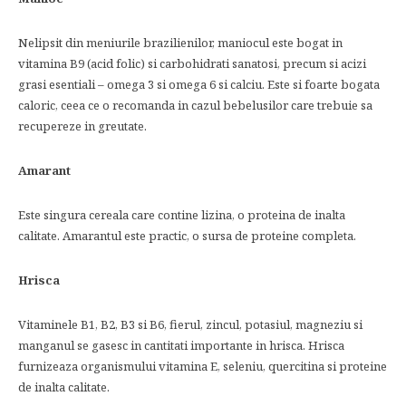
Nelipsit din meniurile brazilienilor, maniocul este bogat in
vitamina B9 (acid folic) si carbohidrati sanatosi, precum si acizi
grasi esentiali – omega 3 si omega 6 si calciu. Este si foarte bogata
caloric, ceea ce o recomanda in cazul bebelusilor care trebuie sa
recupereze in greutate.
Amarant
Este singura cereala care contine lizina, o proteina de inalta
calitate. Amarantul este practic, o sursa de proteine completa.
Hrisca
Vitaminele B1, B2, B3 si B6, fierul, zincul, potasiul, magneziu si
manganul se gasesc in cantitati importante in hrisca. Hrisca
furnizeaza organismului vitamina E, seleniu, quercitina si proteine
de inalta calitate.