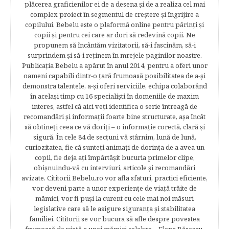
plăcerea graficienilor ei de a desena şi de a realiza cel mai
complex proiect în segmentul de creştere şi îngrijire a
copilului. Bebelu este o plaformă online pentru părinţi şi
copii şi pentru cei care ar dori să redevină copii. Ne
propunem să încântăm vizitatorii, să-i fascinăm, să-i
surprindem şi să-i reţinem în mrejele paginilor noastre.​
Publicația Bebelu a apărut în anul 2014, pentru a oferi unor
oameni capabili dintr-o ţară frumoasă posibilitatea de a-şi
demonstra talentele, a-şi oferi serviciile, echipa colaborând
în acelaşi timp cu 16 specialişti în domeniile de maxim
interes, astfel că aici veţi identifica o serie întreagă de
recomandări şi informaţii foarte bine structurate, aşa încât
să obtineţi ceea ce vă doriţi – o informaţie corectă, clară şi
sigură. În cele 84 de secțuni vă stârnim, lună de lună,
curiozitatea, fie că sunteţi animaţi de dorinţa de a avea un
copil, fie deja aţi împărtăşit bucuria primelor clipe,
obişnuindu-vă cu interviuri, articole şi recomandări
avizate. Cititorii Bebelu.ro vor afla sfaturi, practici eficiente,
vor deveni parte a unor experienţe de viaţă trăite de
mămici, vor fi puşi la curent cu cele mai noi măsuri
legislative care să le asigure siguranţa şi stabilitatea
familiei. Cititorii se vor bucura să afle despre povestea