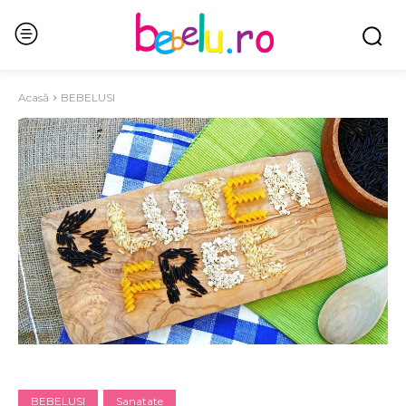
Acasă
BEBELUSI
BEBELUSI
Sanatate