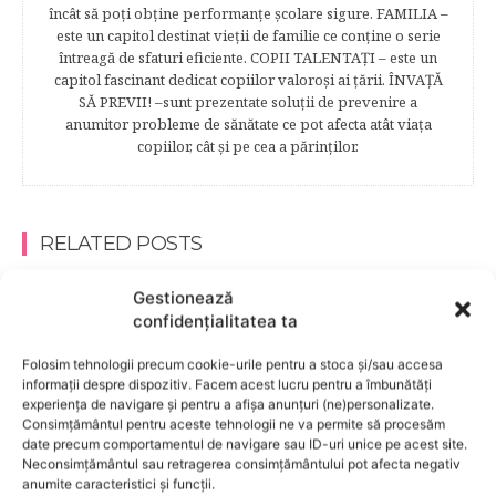
încât să poţi obţine performanţe şcolare sigure. FAMILIA –
este un capitol destinat vieţii de familie ce conţine o serie
întreagă de sfaturi eficiente. COPII TALENTAŢI – este un
capitol fascinant dedicat copiilor valoroși ai țării. ÎNVAŢĂ
SĂ PREVII! –sunt prezentate soluţii de prevenire a
anumitor probleme de sănătate ce pot afecta atât viaţa
copiilor, cât şi pe cea a părinţilor.
RELATED POSTS
Gestionează
confidențialitatea ta
Folosim tehnologii precum cookie-urile pentru a stoca și/sau accesa
informații despre dispozitiv. Facem acest lucru pentru a îmbunătăți
experiența de navigare și pentru a afișa anunțuri (ne)personalizate.
Consimțământul pentru aceste tehnologii ne va permite să procesăm
date precum comportamentul de navigare sau ID-uri unice pe acest site.
Neconsimțământul sau retragerea consimțământului pot afecta negativ
anumite caracteristici și funcții.