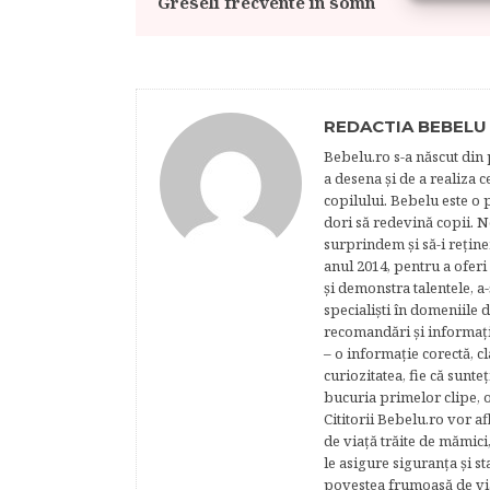
Greseli frecvente in somn
REDACTIA BEBELU
Bebelu.ro s-a născut din p
a desena şi de a realiza 
copilului. Bebelu este o 
dori să redevină copii. N
surprindem şi să-i reţine
anul 2014, pentru a oferi
şi demonstra talentele, a-
specialişti în domeniile d
recomandări şi informaţii 
– o informaţie corectă, cl
curiozitatea, fie că sunte
bucuria primelor clipe, o
Cititorii Bebelu.ro vor af
de viaţă trăite de mămici,
le asigure siguranţa şi st
povestea frumoasă de via