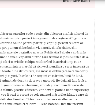
Bebe face nani!
lăcerea autorilor ei de a scrie, din plăcerea graficienilor ei de
cel mai complex proiect în segmentul de creştere şi îngrijire a
plaformă online pentru părinţi şi copii şi pentru cei care ar
e propunem să încântăm vizitatorii, să-i fascinăm, să-i
m în mrejele paginilor noastre.​ Publicația Bebelu a apărut în
 unor oameni capabili dintr-o ţară frumoasă posibilitatea de a-
şi oferi serviciile, echipa colaborând în acelaşi timp cu 16
e maxim interes, astfel că aici veţi identifica o serie întreagă de
foarte bine structurate, aşa încât să obtineţi ceea ce vă doriţi
ară şi sigură. În cele 84 de secțuni vă stârnim, lună de lună,
ţi animaţi de dorinţa de a avea un copil, fie deja aţi împărtăşit
bişnuindu-vă cu interviuri, articole şi recomandări avizate.
la sfaturi, practici eficiente, vor deveni parte a unor experienţe
 vor fi puşi la curent cu cele mai noi măsuri legislative care să
abilitatea familiei. Cititorii se vor bucura să afle despre
ță a unei mămici celebre – Elena Băsescu, într-un interviu