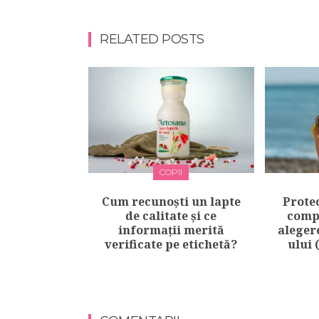
RELATED POSTS
COPII
Cum recunoști un lapte
Protec
de calitate și ce
compl
informații merită
aleger
verificate pe etichetă?
ului 