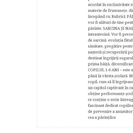
acordat în exclusivitate r
materie de frumuseţe, di
începând cu: Rubrici: P
vor fi alături de tine pen
părinte. SARCINA ŞI NAŞT
intrauterină. Vor fi prez
de sarcină, evoluţia fătu
sănătate, pregătire pentr
naşterii şi recuperării
destinat îngrijirii sugaru
prima băiţă, diversificar
COPILUL 1-6 ANI – este un 
până la vârsta şcolară. 
copil, cum să îl îngrijeas
un capitol captivant în ca
obţine performanţe şcolar
ce conţine o serie întrea
fascinant dedicat copiilo
de prevenire a anumitor p
cea a părinţilor.