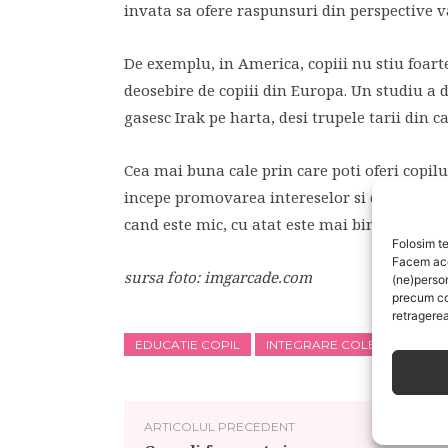
invata sa ofere raspunsuri din perspective v
De exemplu, in America, copiii nu stiu foart
deosebire de copiii din Europa. Un studiu a
gasesc Irak pe harta, desi trupele tarii din c
Cea mai buna cale prin care poti oferi copilul
incepe promovarea intereselor si culturilor al
cand este mic, cu atat este mai bine.
Folosim te
Facem aces
sursa foto: imgarcade.com
(ne)perso
precum co
retragerea
EDUCATIE COPIL
INTEGRARE COLECTIV
ARTICOLUL PRECEDENT