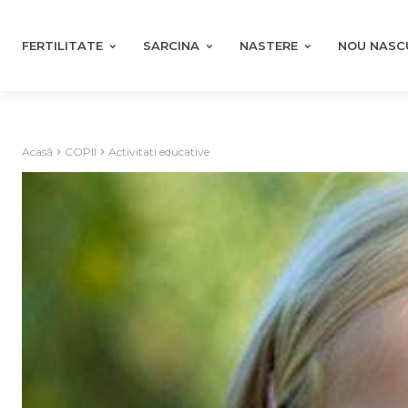
FERTILITATE
SARCINA
NASTERE
NOU NASC
Acasă
COPII
Activitati educative