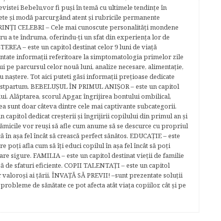
evistei Bebelu,vor fi puşi în temă cu ultimele tendinţe în
ete şi modă parcurgând atent şi rubricile permanente
ĂRINŢI CELEBRI – Cele mai cunoscute personalităţi mondene
tru a te îndruma, oferindu-ţi un sfat din experienţa lor de
EREA – este un capitol destinat celor 9 luni de viaţă
entate informaţii referitoare la simptomatologia primelor zile
lui pe parcursul celor nouă luni, analize necesare, alimentaţie,
u naştere. Tot aici puteti găsi informaţii preţioase dedicate
 postpartum. BEBELUŞUL ÎN PRIMUL ANIŞOR – este un capitol
lui. Alăptarea, scorul Apgar, îngrijirea bontului ombilical,
ea sunt doar câteva dintre cele mai captivante subcategorii.
capitol dedicat creşterii şi îngrijirii copilului din primul an şi
Mămicile vor reuşi să afle cum anume să se descurce cu propriul
că în aşa fel încât să crească perfect sănătos. EDUCAŢIE – este
re poţi afla cum să îţi educi copilul în aşa fel încât să poţi
e sigure. FAMILIA – este un capitol destinat vieţii de familie
gă de sfaturi eficiente. COPII TALENTAŢI – este un capitol
r valoroși ai țării. ÎNVAŢĂ SĂ PREVII! –sunt prezentate soluţii
robleme de sănătate ce pot afecta atât viaţa copiilor, cât şi pe