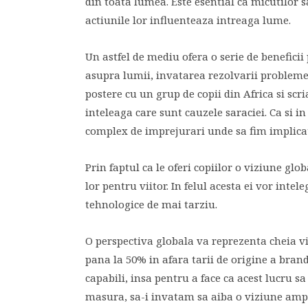
din toata lumea. Este esential ca micutilor s
actiunile lor influenteaza intreaga lume.
Un astfel de mediu ofera o serie de benefici
asupra lumii, invatarea rezolvarii problem
postere cu un grup de copii din Africa si scri
inteleaga care sunt cauzele saraciei. Ca si in
complex de imprejurari unde sa fim implicati
Prin faptul ca le oferi copiilor o viziune glo
lor pentru viitor. In felul acesta ei vor inte
tehnologice de mai tarziu.
O perspectiva globala va reprezenta cheia v
pana la 50% in afara tarii de origine a brand
capabili, insa pentru a face ca acest lucru sa 
masura, sa-i invatam sa aiba o viziune ampla