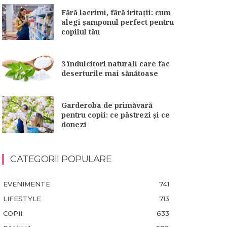
Fără lacrimi, fără iritații: cum
alegi șamponul perfect pentru
copilul tău
3 îndulcitori naturali care fac
deserturile mai sănătoase
Garderoba de primăvară
pentru copii: ce păstrezi și ce
donezi
CATEGORII POPULARE
EVENIMENTE
741
LIFESTYLE
713
COPII
633