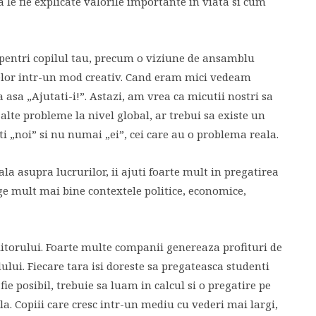
a le fie explicate valorile importante in viata si cum
i pentri copilul tau, precum o viziune de ansamblu
elor intr-un mod creativ. Cand eram mici vedeam
a asa „Ajutati-i!”. Astazi, am vrea ca micutii nostri sa
 alte probleme la nivel global, ar trebui sa existe un
 „noi” si nu numai „ei”, cei care au o problema reala.
bala asupra lucrurilor, ii ajuti foarte mult in pregatirea
lege mult mai bine contextele politice, economice,
iitorului. Foarte multe companii genereaza profituri de
ului. Fiecare tara isi doreste sa pregateasca studenti
fie posibil, trebuie sa luam in calcul si o pregatire pe
. Copiii care cresc intr-un mediu cu vederi mai largi,