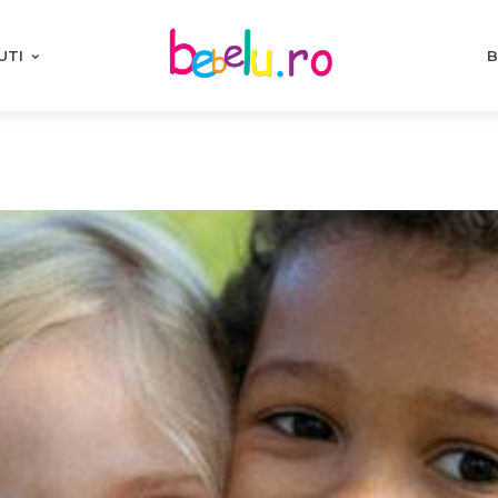
UTI
B