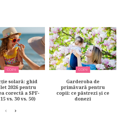
COPII
COPII
ție solară: ghid
Garderoba de
et 2026 pentru
primăvară pentru
ea corectă a SPF-
copii: ce păstrezi și ce
(15 vs. 30 vs. 50)
donezi