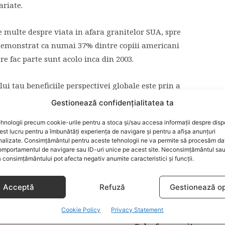
ariate.
e multe despre viata in afara granitelor SUA, spre
 demonstrat ca numai 37% dintre copiii americani
are fac parte sunt acolo inca din 2003.
ui tau beneficiile perspectivei globale este prin a
tor state. Cu cat incepi sa-i povestesti copilului de
Gestionează confidențialitatea ta
hnologii precum cookie-urile pentru a stoca și/sau accesa informații despre dispo
t lucru pentru a îmbunătăți experiența de navigare și pentru a afișa anunțuri
nalizate. Consimțământul pentru aceste tehnologii ne va permite să procesăm da
mportamentul de navigare sau ID-uri unice pe acest site. Neconsimțământul sa
 consimțământului pot afecta negativ anumite caracteristici și funcții.
Acceptă
Refuză
Gestionează op
Cookie Policy
Privacy Statement
ARTICOLUL URMĂTOR