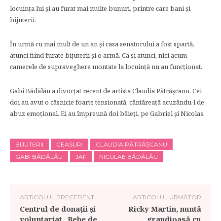
locuința lui și au furat mai multe bunuri, printre care bani și
bijuterii.
În urmă cu mai mult de un an și casa senatorului a fost spartă,
atunci fiind furate bijuterii și o armă. Ca și atunci, nici acum
camerele de supraveghere montate la locuință nu au funcționat.
Gabi Bădălău a divorțat recent de artista Claudia Pătrășcanu. Cei
doi au avut o căsnicie foarte tensionată, cântăreață acuzându-l de
abuz emoțional. Ei au împreună doi băieţi, pe Gabriel şi Nicolas.
BIJUTERII
CEASURI
CLAUDIA PĂTRĂȘCANU
GABI BĂDĂLĂU
JAF
NICULAE BĂDĂLĂU
ARTICOLUL PRECEDENT
ARTICOLUL URMĂTOR
Centrul de donații și
Ricky Martin, nuntă
voluntariat „Bebe de
grandioasă cu