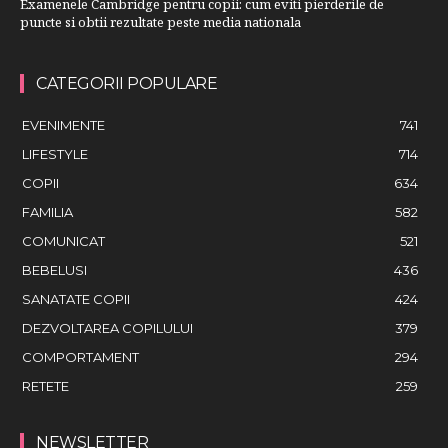
Examenele Cambridge pentru copii: cum eviti pierderile de
puncte si obtii rezultate peste media nationala
CATEGORII POPULARE
EVENIMENTE
741
LIFESTYLE
714
COPII
634
FAMILIA
582
COMUNICAT
521
BEBELUSI
436
SANATATE COPII
424
DEZVOLTAREA COPILULUI
379
COMPORTAMENT
294
RETETE
259
NEWSLETTER