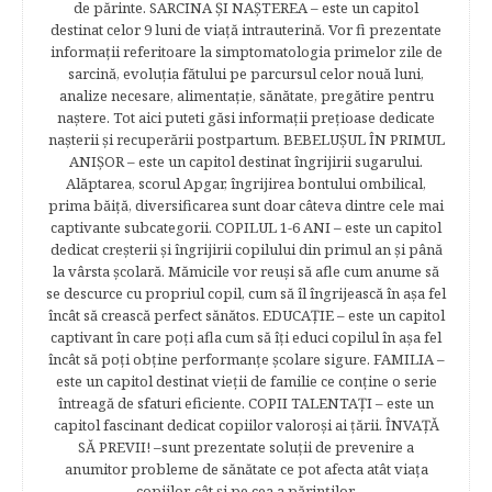
de părinte. SARCINA ŞI NAŞTEREA – este un capitol
destinat celor 9 luni de viaţă intrauterină. Vor fi prezentate
informaţii referitoare la simptomatologia primelor zile de
sarcină, evoluţia fătului pe parcursul celor nouă luni,
analize necesare, alimentaţie, sănătate, pregătire pentru
naştere. Tot aici puteti găsi informaţii preţioase dedicate
naşterii şi recuperării postpartum. BEBELUŞUL ÎN PRIMUL
ANIŞOR – este un capitol destinat îngrijirii sugarului.
Alăptarea, scorul Apgar, îngrijirea bontului ombilical,
prima băiţă, diversificarea sunt doar câteva dintre cele mai
captivante subcategorii. COPILUL 1-6 ANI – este un capitol
dedicat creşterii şi îngrijirii copilului din primul an şi până
la vârsta şcolară. Mămicile vor reuşi să afle cum anume să
se descurce cu propriul copil, cum să îl îngrijească în aşa fel
încât să crească perfect sănătos. EDUCAŢIE – este un capitol
captivant în care poţi afla cum să îţi educi copilul în aşa fel
încât să poţi obţine performanţe şcolare sigure. FAMILIA –
este un capitol destinat vieţii de familie ce conţine o serie
întreagă de sfaturi eficiente. COPII TALENTAŢI – este un
capitol fascinant dedicat copiilor valoroși ai țării. ÎNVAŢĂ
SĂ PREVII! –sunt prezentate soluţii de prevenire a
anumitor probleme de sănătate ce pot afecta atât viaţa
copiilor, cât şi pe cea a părinţilor.