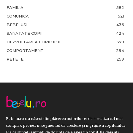
FAMILIA
582
COMUNICAT
521
BEBELUSI
436
SANATATE COPII
424
DEZVOLTAREA COPILULUI
379
COMPORTAMENT
294
RETETE
259
Bebelu.ro s-a născut din plăcerea autorilor ei de a realiza cel mai
complex proiect în segmentul de creştere şi îngrijire a copilulului.
Fie că sunteţi animaţi de dorinţa de a avea un copil, fie deja aţi