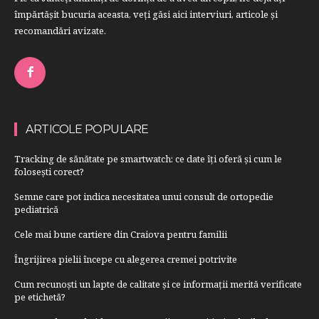
împărtăşit bucuria aceasta, veți găsi aici interviuri, articole şi
recomandări avizate.
ARTICOLE POPULARE
Tracking de sănătate pe smartwatch: ce date îți oferă și cum le
folosești corect?
Semne care pot indica necesitatea unui consult de ortopedie
pediatrică
Cele mai bune cartiere din Craiova pentru familii
Îngrijirea pielii începe cu alegerea cremei potrivite
Cum recunoști un lapte de calitate și ce informații merită verificate
pe etichetă?