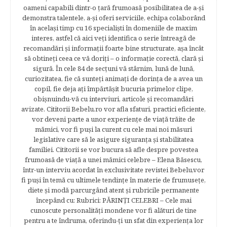
oameni capabili dintr-o ţară frumoasă posibilitatea de a-şi
demonstra talentele, a-şi oferi serviciile, echipa colaborând
în acelaşi timp cu 16 specialişti în domeniile de maxim
interes, astfel că aici veţi identifica o serie întreagă de
recomandări şi informaţii foarte bine structurate, aşa încât
să obtineţi ceea ce vă doriţi – o informaţie corectă, clară şi
sigură. În cele 84 de secțuni vă stârnim, lună de lună,
curiozitatea, fie că sunteţi animaţi de dorinţa de a avea un
copil, fie deja aţi împărtăşit bucuria primelor clipe,
obişnuindu-vă cu interviuri, articole şi recomandări
avizate. Cititorii Bebelu.ro vor afla sfaturi, practici eficiente,
vor deveni parte a unor experienţe de viaţă trăite de
mămici, vor fi puşi la curent cu cele mai noi măsuri
legislative care să le asigure siguranţa şi stabilitatea
familiei. Cititorii se vor bucura să afle despre povestea
frumoasă de viață a unei mămici celebre – Elena Băsescu,
într-un interviu acordat în exclusivitate revistei Bebelu,vor
fi puşi în temă cu ultimele tendinţe în materie de frumuseţe,
diete şi modă parcurgând atent şi rubricile permanente
începând cu: Rubrici: PĂRINŢI CELEBRI – Cele mai
cunoscute personalităţi mondene vor fi alături de tine
pentru a te îndruma, oferindu-ţi un sfat din experienţa lor