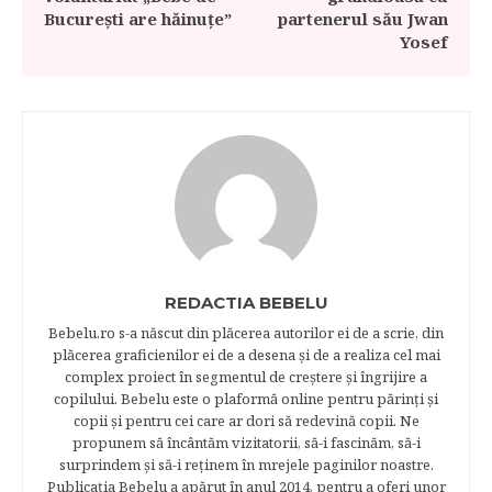
București are hăinuțe”
partenerul său Jwan
Yosef
REDACTIA BEBELU
Bebelu.ro s-a născut din plăcerea autorilor ei de a scrie, din
plăcerea graficienilor ei de a desena şi de a realiza cel mai
complex proiect în segmentul de creştere şi îngrijire a
copilului. Bebelu este o plaformă online pentru părinţi şi
copii şi pentru cei care ar dori să redevină copii. Ne
propunem să încântăm vizitatorii, să-i fascinăm, să-i
surprindem şi să-i reţinem în mrejele paginilor noastre.​
Publicația Bebelu a apărut în anul 2014, pentru a oferi unor