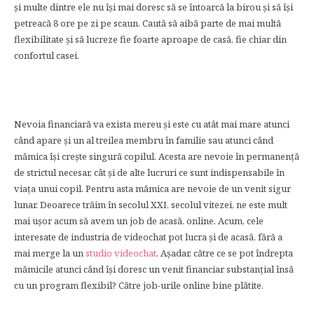
și multe dintre ele nu își mai doresc să se întoarcă la birou și să își
petreacă 8 ore pe zi pe scaun. Caută să aibă parte de mai multă
flexibilitate și să lucreze fie foarte aproape de casă, fie chiar din
confortul casei.
Nevoia financiară va exista mereu și este cu atât mai mare atunci
când apare și un al treilea membru în familie sau atunci când
mămica își crește singură copilul. Acesta are nevoie în permanență
de strictul necesar, cât și de alte lucruri ce sunt indispensabile în
viața unui copil. Pentru asta mămica are nevoie de un venit sigur
lunar. Deoarece trăim în secolul XXI, secolul vitezei, ne este mult
mai ușor acum să avem un job de acasă, online. Acum, cele
interesate de industria de videochat pot lucra și de acasă, fără a
mai merge la un
studio videochat
. Așadar, către ce se pot îndrepta
mămicile atunci când își doresc un venit financiar substanțial însă
cu un program flexibil? Către job-urile online bine plătite.