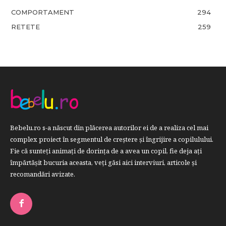
COMPORTAMENT
294
RETETE
259
Bebelu.ro s-a născut din plăcerea autorilor ei de a realiza cel mai
complex proiect în segmentul de creştere şi îngrijire a copilulului.
Fie că sunteţi animaţi de dorinţa de a avea un copil, fie deja aţi
împărtăşit bucuria aceasta, veți găsi aici interviuri, articole şi
recomandări avizate.