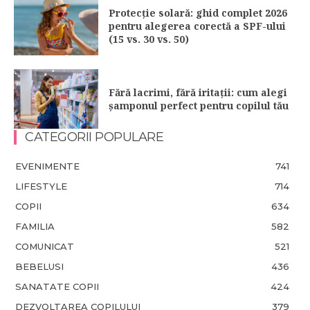
Protecție solară: ghid complet 2026
pentru alegerea corectă a SPF-ului
(15 vs. 30 vs. 50)
Fără lacrimi, fără iritații: cum alegi
șamponul perfect pentru copilul tău
CATEGORII POPULARE
EVENIMENTE
741
LIFESTYLE
714
COPII
634
FAMILIA
582
COMUNICAT
521
BEBELUSI
436
SANATATE COPII
424
DEZVOLTAREA COPILULUI
379