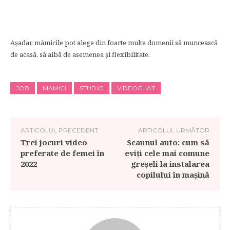
Așadar, mămicile pot alege din foarte multe domenii să muncească
de acasă, să aibă de asemenea și flexibilitate.
JOB
MAMICI
STUDIO
VIDEOCHAT
ARTICOLUL PRECEDENT
ARTICOLUL URMĂTOR
Trei jocuri video
Scaunul auto: cum să
preferate de femei în
eviți cele mai comune
2022
greșeli la instalarea
copilului în mașină