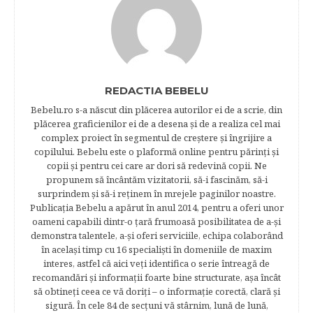
REDACTIA BEBELU
Bebelu.ro s-a născut din plăcerea autorilor ei de a scrie, din
plăcerea graficienilor ei de a desena şi de a realiza cel mai
complex proiect în segmentul de creştere şi îngrijire a
copilului. Bebelu este o plaformă online pentru părinţi şi
copii şi pentru cei care ar dori să redevină copii. Ne
propunem să încântăm vizitatorii, să-i fascinăm, să-i
surprindem şi să-i reţinem în mrejele paginilor noastre.​
Publicația Bebelu a apărut în anul 2014, pentru a oferi unor
oameni capabili dintr-o ţară frumoasă posibilitatea de a-şi
demonstra talentele, a-şi oferi serviciile, echipa colaborând
în acelaşi timp cu 16 specialişti în domeniile de maxim
interes, astfel că aici veţi identifica o serie întreagă de
recomandări şi informaţii foarte bine structurate, aşa încât
să obtineţi ceea ce vă doriţi – o informaţie corectă, clară şi
sigură. În cele 84 de secțuni vă stârnim, lună de lună,