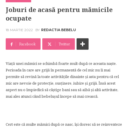
Joburi de acasă pentru mămicile
ocupate
18 MARTIE 2022
BY
REDACTIA BEBELU
Facebook
Twitter
Viață unei mămici se schimbă foarte mult după ce aceasta naște.
Perioada în care are grijă în permanentă de cel mic nu îi mai
permite să revină la toate activitățile dinainte și asta pentru că cel
mic are nevoie de protecție, susținere, iubire și grijă. Însă acest
aspect nu o împiedică să câștige bani sau să aibă și altă activitate,
mai ales atunci când bebelușul începe să mai crească.
Cert este că multe mămici după ce nasc, își doresc să se reinventeze