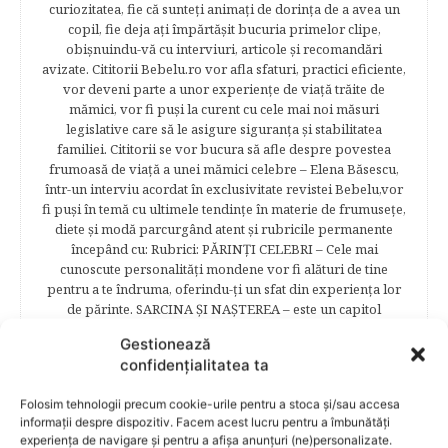
curiozitatea, fie că sunteţi animaţi de dorinţa de a avea un
copil, fie deja aţi împărtăşit bucuria primelor clipe,
obişnuindu-vă cu interviuri, articole şi recomandări
avizate. Cititorii Bebelu.ro vor afla sfaturi, practici eficiente,
vor deveni parte a unor experienţe de viaţă trăite de
mămici, vor fi puşi la curent cu cele mai noi măsuri
legislative care să le asigure siguranţa şi stabilitatea
familiei. Cititorii se vor bucura să afle despre povestea
frumoasă de viață a unei mămici celebre – Elena Băsescu,
într-un interviu acordat în exclusivitate revistei Bebelu,vor
fi puşi în temă cu ultimele tendinţe în materie de frumuseţe,
diete şi modă parcurgând atent şi rubricile permanente
începând cu: Rubrici: PĂRINŢI CELEBRI – Cele mai
cunoscute personalităţi mondene vor fi alături de tine
pentru a te îndruma, oferindu-ţi un sfat din experienţa lor
de părinte. SARCINA ŞI NAŞTEREA – este un capitol
destinat celor 9 luni de viaţă intrauterină. Vor fi prezentate
Gestionează
informaţii referitoare la simptomatologia primelor zile de
confidențialitatea ta
sarcină, evoluţia fătului pe parcursul celor nouă luni,
analize necesare, alimentaţie, sănătate, pregătire pentru
Folosim tehnologii precum cookie-urile pentru a stoca și/sau accesa
naştere. Tot aici puteti găsi informaţii preţioase dedicate
informații despre dispozitiv. Facem acest lucru pentru a îmbunătăți
naşterii şi recuperării postpartum. BEBELUŞUL ÎN PRIMUL
experiența de navigare și pentru a afișa anunțuri (ne)personalizate.