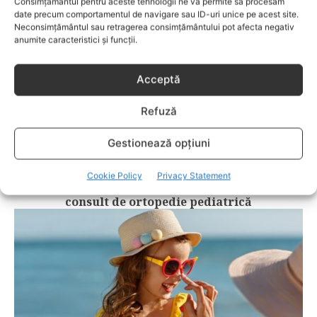
Consimțământul pentru aceste tehnologii ne va permite să procesăm
date precum comportamentul de navigare sau ID-uri unice pe acest site.
Neconsimțământul sau retragerea consimțământului pot afecta negativ
anumite caracteristici și funcții.
Acceptă
Refuză
Gestionează opțiuni
COPII
Cookie Policy
Privacy Statement
Semne care pot indica necesitatea unui
consult de ortopedie pediatrică