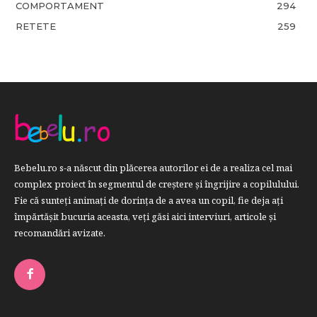
COMPORTAMENT
294
RETETE
259
Bebelu.ro s-a născut din plăcerea autorilor ei de a realiza cel mai
complex proiect în segmentul de creştere şi îngrijire a copilulului.
Fie că sunteţi animaţi de dorinţa de a avea un copil, fie deja aţi
împărtăşit bucuria aceasta, veți găsi aici interviuri, articole şi
recomandări avizate.