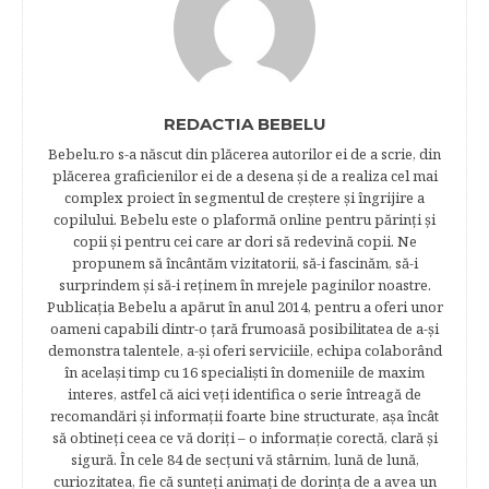
REDACTIA BEBELU
Bebelu.ro s-a născut din plăcerea autorilor ei de a scrie, din
plăcerea graficienilor ei de a desena şi de a realiza cel mai
complex proiect în segmentul de creştere şi îngrijire a
copilului. Bebelu este o plaformă online pentru părinţi şi
copii şi pentru cei care ar dori să redevină copii. Ne
propunem să încântăm vizitatorii, să-i fascinăm, să-i
surprindem şi să-i reţinem în mrejele paginilor noastre.​
Publicația Bebelu a apărut în anul 2014, pentru a oferi unor
oameni capabili dintr-o ţară frumoasă posibilitatea de a-şi
demonstra talentele, a-şi oferi serviciile, echipa colaborând
în acelaşi timp cu 16 specialişti în domeniile de maxim
interes, astfel că aici veţi identifica o serie întreagă de
recomandări şi informaţii foarte bine structurate, aşa încât
să obtineţi ceea ce vă doriţi – o informaţie corectă, clară şi
sigură. În cele 84 de secțuni vă stârnim, lună de lună,
curiozitatea, fie că sunteţi animaţi de dorinţa de a avea un