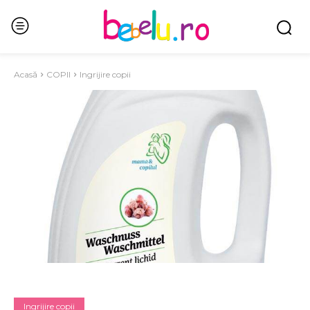
Acasă
COPII
Ingrijire copii
Ingrijire copii