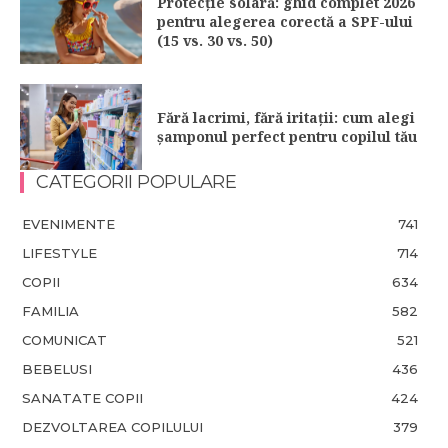
Protecție solară: ghid complet 2026
pentru alegerea corectă a SPF-ului
(15 vs. 30 vs. 50)
Fără lacrimi, fără iritații: cum alegi
șamponul perfect pentru copilul tău
CATEGORII POPULARE
EVENIMENTE
741
LIFESTYLE
714
COPII
634
FAMILIA
582
COMUNICAT
521
BEBELUSI
436
SANATATE COPII
424
DEZVOLTAREA COPILULUI
379