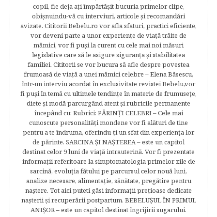
copil, fie deja aţi împărtăşit bucuria primelor clipe,
obişnuindu-vă cu interviuri, articole şi recomandări
avizate. Cititorii Bebelu.ro vor afla sfaturi, practici eficiente,
vor deveni parte a unor experienţe de viaţă trăite de
mămici, vor fi puşi la curent cu cele mai noi măsuri
legislative care să le asigure siguranţa şi stabilitatea
familiei. Cititorii se vor bucura să afle despre povestea
frumoasă de viață a unei mămici celebre – Elena Băsescu,
într-un interviu acordat în exclusivitate revistei Bebelu,vor
fi puşi în temă cu ultimele tendinţe în materie de frumuseţe,
diete şi modă parcurgând atent şi rubricile permanente
începând cu: Rubrici: PĂRINŢI CELEBRI – Cele mai
cunoscute personalităţi mondene vor fi alături de tine
pentru a te îndruma, oferindu-ţi un sfat din experienţa lor
de părinte. SARCINA ŞI NAŞTEREA – este un capitol
destinat celor 9 luni de viaţă intrauterină. Vor fi prezentate
informaţii referitoare la simptomatologia primelor zile de
sarcină, evoluţia fătului pe parcursul celor nouă luni,
analize necesare, alimentaţie, sănătate, pregătire pentru
naştere. Tot aici puteti găsi informaţii preţioase dedicate
naşterii şi recuperării postpartum. BEBELUŞUL ÎN PRIMUL
ANIŞOR – este un capitol destinat îngrijirii sugarului.