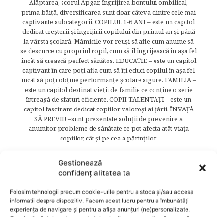
Alăptarea, scorul Apgar, îngrijirea bontului ombilical,
prima băiţă, diversificarea sunt doar câteva dintre cele mai
captivante subcategorii. COPILUL 1-6 ANI – este un capitol
dedicat creşterii şi îngrijirii copilului din primul an şi până
la vârsta şcolară. Mămicile vor reuşi să afle cum anume să
se descurce cu propriul copil, cum să îl îngrijească în aşa fel
încât să crească perfect sănătos. EDUCAŢIE – este un capitol
captivant în care poţi afla cum să îţi educi copilul în aşa fel
încât să poţi obţine performanţe şcolare sigure. FAMILIA –
este un capitol destinat vieţii de familie ce conţine o serie
întreagă de sfaturi eficiente. COPII TALENTAŢI – este un
capitol fascinant dedicat copiilor valoroși ai țării. ÎNVAŢĂ
SĂ PREVII! –sunt prezentate soluţii de prevenire a
anumitor probleme de sănătate ce pot afecta atât viaţa
copiilor, cât şi pe cea a părinţilor.
Gestionează
confidențialitatea ta
RELATED POSTS
Folosim tehnologii precum cookie-urile pentru a stoca și/sau accesa
informații despre dispozitiv. Facem acest lucru pentru a îmbunătăți
experiența de navigare și pentru a afișa anunțuri (ne)personalizate.