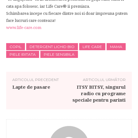
cata apa folosesc, iar Life Care® ii premiaza.
Schimbarea incepe cu fiecare dintre noi si doar impreuna putem
face lucruri care conteaza!
www.life-care.com
COPIL
DETERGENT LICHID BIO
LIFE CARE
MAMA
PIELE IRITATA
PIELE SENSIBILA
ARTICOLUL PRECEDENT
ARTICOLUL URMĂTOR
Lapte de pasare
ITSY BITSY, singurul
radio cu programe
speciale pentru parinti