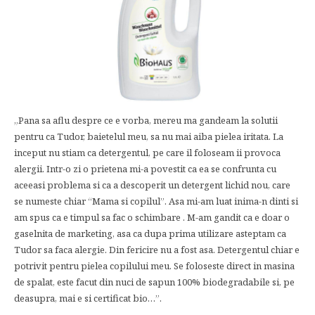
„Pana sa aflu despre ce e vorba, mereu ma gandeam la solutii
pentru ca Tudor, baietelul meu, sa nu mai aiba pielea iritata. La
inceput nu stiam ca detergentul, pe care il foloseam ii provoca
alergii. Intr-o zi o prietena mi-a povestit ca ea se confrunta cu
aceeasi problema si ca a descoperit un detergent lichid nou, care
se numeste chiar “Mama si copilul”. Asa mi-am luat inima-n dinti si
am spus ca e timpul sa fac o schimbare . M-am gandit ca e doar o
gaselnita de marketing, asa ca dupa prima utilizare asteptam ca
Tudor sa faca alergie. Din fericire nu a fost asa. Detergentul chiar e
potrivit pentru pielea copilului meu. Se foloseste direct in masina
de spalat, este facut din nuci de sapun 100% biodegradabile si, pe
deasupra, mai e si certificat bio…”.