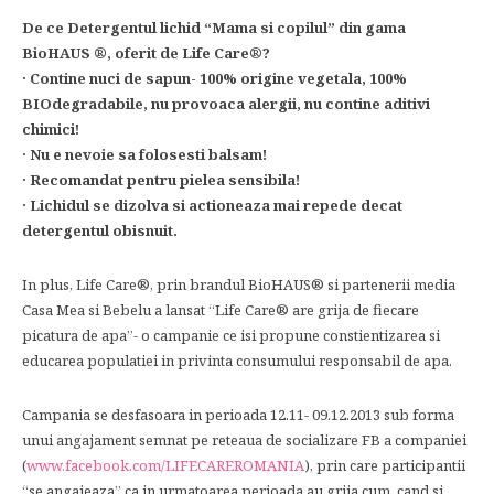
De ce Detergentul lichid “Mama si copilul” din gama
BioHAUS ®, oferit de Life Care®?
· Contine nuci de sapun- 100% origine vegetala, 100%
BIOdegradabile, nu provoaca alergii, nu contine aditivi
chimici!
· Nu e nevoie sa folosesti balsam!
· Recomandat pentru pielea sensibila!
· Lichidul se dizolva si actioneaza mai repede decat
detergentul obisnuit.
In plus, Life Care®, prin brandul BioHAUS® si partenerii media
Casa Mea si Bebelu a lansat “Life Care® are grija de fiecare
picatura de apa”- o campanie ce isi propune constientizarea si
educarea populatiei in privinta consumului responsabil de apa.
Campania se desfasoara in perioada 12.11- 09.12.2013 sub forma
unui angajament semnat pe reteaua de socializare FB a companiei
(
www.facebook.com/LIFECAREROMANIA
), prin care participantii
“se angajeaza” ca in urmatoarea perioada au grija cum, cand si