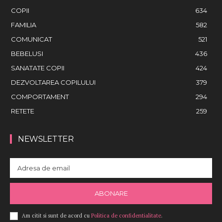
COPII
634
FAMILIA
582
COMUNICAT
521
BEBELUSI
436
SANATATE COPII
424
DEZVOLTAREA COPILULUI
379
COMPORTAMENT
294
RETETE
259
NEWSLETTER
ABONARE
Am citit si sunt de acord cu
Politica de confidentialitate
.