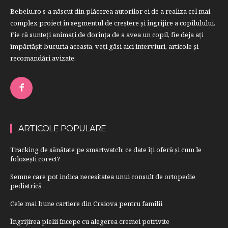
Bebelu.ro s-a născut din plăcerea autorilor ei de a realiza cel mai
complex proiect în segmentul de creştere şi îngrijire a copilulului.
Fie că sunteţi animaţi de dorinţa de a avea un copil, fie deja aţi
împărtăşit bucuria aceasta, veți găsi aici interviuri, articole şi
recomandări avizate.
ARTICOLE POPULARE
Tracking de sănătate pe smartwatch: ce date îți oferă și cum le
folosești corect?
Semne care pot indica necesitatea unui consult de ortopedie
pediatrică
Cele mai bune cartiere din Craiova pentru familii
Îngrijirea pielii începe cu alegerea cremei potrivite