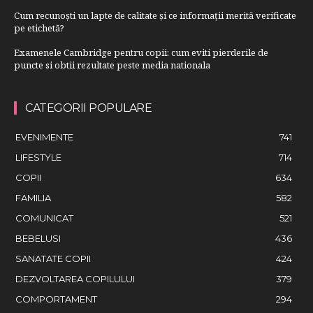
Cum recunoști un lapte de calitate și ce informații merită verificate
pe etichetă?
Examenele Cambridge pentru copii: cum eviti pierderile de
puncte si obtii rezultate peste media nationala
CATEGORII POPULARE
EVENIMENTE
741
LIFESTYLE
714
COPII
634
FAMILIA
582
COMUNICAT
521
BEBELUSI
436
SANATATE COPII
424
DEZVOLTAREA COPILULUI
379
COMPORTAMENT
294