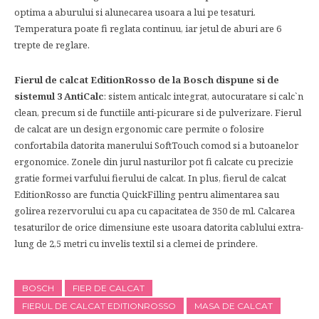
optima a aburului si alunecarea usoara a lui pe tesaturi.
Temperatura poate fi reglata continuu, iar jetul de aburi are 6
trepte de reglare.
Fierul de calcat EditionRosso de la Bosch dispune si de
sistemul 3 AntiCalc
: sistem anticalc integrat, autocuratare si calc`n
clean, precum si de functiile anti-picurare si de pulverizare. Fierul
de calcat are un design ergonomic care permite o folosire
confortabila datorita manerului SoftTouch comod si a butoanelor
ergonomice. Zonele din jurul nasturilor pot fi calcate cu precizie
gratie formei varfului fierului de calcat. In plus, fierul de calcat
EditionRosso are functia QuickFilling pentru alimentarea sau
golirea rezervorului cu apa cu capacitatea de 350 de ml. Calcarea
tesaturilor de orice dimensiune este usoara datorita cablului extra-
lung de 2,5 metri cu invelis textil si a clemei de prindere.
BOSCH
FIER DE CALCAT
FIERUL DE CALCAT EDITIONROSSO
MASA DE CALCAT