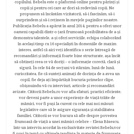
copilului. Bebelu este o plaformă online pentru părinţi şi
copii şi pentru cei care ar dori să redevină copii. Ne
propunem să încântăm vizitatorii, să-i fascinăm, să-i
surprindem şi să-i reţinem în mrejele paginilor noastre.​
Publicația Bebelu a apărut în anul 2014, pentru a oferi unor
oameni capabili dintr-o ţară frumoasă posibilitatea de a-şi
demonstra talentele, a-şi oferi serviciile, echipa colaborând
în acelaşi timp cu 16 specialişti în domeniile de maxim
interes, astfel că aici veţi identifica o serie întreagă de
recomandări şi informaţii foarte bine structurate, aşa încât
să obtineţi ceea ce vă doriţi – o informaţie corectă, clară şi
sigură. În cele 84 de secțuni vă stârnim, lună de lună,
curiozitatea, fie că sunteţi animaţi de dorinţa de a avea un
copil, fie deja aţi împărtăşit bucuria primelor clipe,
obişnuindu-vă cu interviuri, articole şi recomandări
avizate. Cititorii Bebelu.ro vor afla sfaturi, practici eficiente,
vor deveni parte a unor experienţe de viaţă trăite de
mămici, vor fi puşi la curent cu cele mai noi măsuri
legislative care să le asigure siguranţa şi stabilitatea
familiei. Cititorii se vor bucura să afle despre povestea
frumoasă de viață a unei mămici celebre – Elena Băsescu,
într-un interviu acordat în exclusivitate revistei Bebelu,vor
fi puşi în temă cu ultimele tendinţe în materie de frumuseţe,