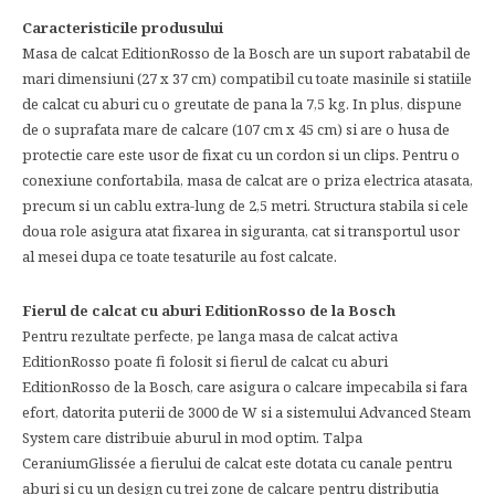
Caracteristicile produsului
Masa de calcat EditionRosso de la Bosch are un suport rabatabil de
mari dimensiuni (27 x 37 cm) compatibil cu toate masinile si statiile
de calcat cu aburi cu o greutate de pana la 7,5 kg. In plus, dispune
de o suprafata mare de calcare (107 cm x 45 cm) si are o husa de
protectie care este usor de fixat cu un cordon si un clips. Pentru o
conexiune confortabila, masa de calcat are o priza electrica atasata,
precum si un cablu extra-lung de 2,5 metri. Structura stabila si cele
doua role asigura atat fixarea in siguranta, cat si transportul usor
al mesei dupa ce toate tesaturile au fost calcate.
Fierul de calcat cu aburi EditionRosso de la Bosch
Pentru rezultate perfecte, pe langa masa de calcat activa
EditionRosso poate fi folosit si fierul de calcat cu aburi
EditionRosso de la Bosch, care asigura o calcare impecabila si fara
efort, datorita puterii de 3000 de W si a sistemului Advanced Steam
System care distribuie aburul in mod optim. Talpa
CeraniumGlissée a fierului de calcat este dotata cu canale pentru
aburi si cu un design cu trei zone de calcare pentru distributia