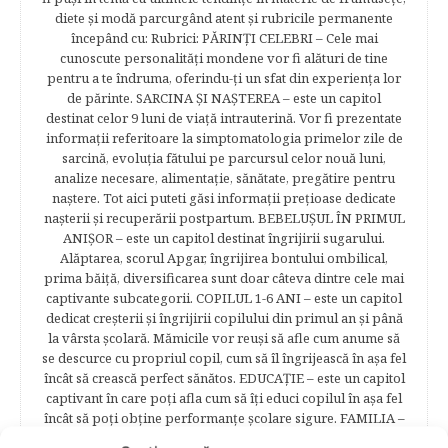
diete şi modă parcurgând atent şi rubricile permanente
începând cu: Rubrici: PĂRINŢI CELEBRI – Cele mai
cunoscute personalităţi mondene vor fi alături de tine
pentru a te îndruma, oferindu-ţi un sfat din experienţa lor
de părinte. SARCINA ŞI NAŞTEREA – este un capitol
destinat celor 9 luni de viaţă intrauterină. Vor fi prezentate
informaţii referitoare la simptomatologia primelor zile de
sarcină, evoluţia fătului pe parcursul celor nouă luni,
analize necesare, alimentaţie, sănătate, pregătire pentru
naştere. Tot aici puteti găsi informaţii preţioase dedicate
naşterii şi recuperării postpartum. BEBELUŞUL ÎN PRIMUL
ANIŞOR – este un capitol destinat îngrijirii sugarului.
Alăptarea, scorul Apgar, îngrijirea bontului ombilical,
prima băiţă, diversificarea sunt doar câteva dintre cele mai
captivante subcategorii. COPILUL 1-6 ANI – este un capitol
dedicat creşterii şi îngrijirii copilului din primul an şi până
la vârsta şcolară. Mămicile vor reuşi să afle cum anume să
se descurce cu propriul copil, cum să îl îngrijească în aşa fel
încât să crească perfect sănătos. EDUCAŢIE – este un capitol
captivant în care poţi afla cum să îţi educi copilul în aşa fel
încât să poţi obţine performanţe şcolare sigure. FAMILIA –
este un capitol destinat vieţii de familie ce conţine o serie