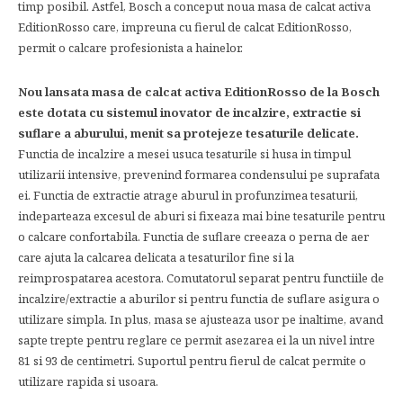
timp posibil. Astfel, Bosch a conceput noua masa de calcat activa
EditionRosso care, impreuna cu fierul de calcat EditionRosso,
permit o calcare profesionista a hainelor.
Nou lansata masa de calcat activa EditionRosso de la Bosch
este dotata cu sistemul inovator de incalzire, extractie si
suflare a aburului, menit sa protejeze tesaturile delicate.
Functia de incalzire a mesei usuca tesaturile si husa in timpul
utilizarii intensive, prevenind formarea condensului pe suprafata
ei. Functia de extractie atrage aburul in profunzimea tesaturii,
indeparteaza excesul de aburi si fixeaza mai bine tesaturile pentru
o calcare confortabila. Functia de suflare creeaza o perna de aer
care ajuta la calcarea delicata a tesaturilor fine si la
reimprospatarea acestora. Comutatorul separat pentru functiile de
incalzire/extractie a aburilor si pentru functia de suflare asigura o
utilizare simpla. In plus, masa se ajusteaza usor pe inaltime, avand
sapte trepte pentru reglare ce permit asezarea ei la un nivel intre
81 si 93 de centimetri. Suportul pentru fierul de calcat permite o
utilizare rapida si usoara.