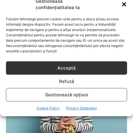
Gestionează
întreagă de sfaturi eficiente. COPII TALENTAŢI – este un
confidențialitatea ta
capitol fascinant dedicat copiilor valoroși ai țării. ÎNVAŢĂ
SĂ PREVII! –sunt prezentate soluţii de prevenire a
Folosim tehnologii precum cookie-urile pentru a stoca și/sau accesa
anumitor probleme de sănătate ce pot afecta atât viaţa
informații despre dispozitiv. Facem acest lucru pentru a îmbunătăți
copiilor, cât şi pe cea a părinţilor.
experiența de navigare și pentru a afișa anunțuri (ne)personalizate.
Consimțământul pentru aceste tehnologii ne va permite să procesăm
date precum comportamentul de navigare sau ID-uri unice pe acest site.
Neconsimțământul sau retragerea consimțământului pot afecta negativ
anumite caracteristici și funcții.
RELATED POSTS
Acceptă
Refuză
Gestionează opțiuni
Cookie Policy
Privacy Statement