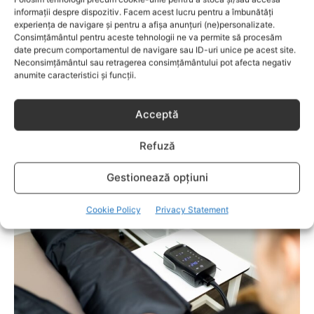
informații despre dispozitiv. Facem acest lucru pentru a îmbunătăți
experiența de navigare și pentru a afișa anunțuri (ne)personalizate.
Consimțământul pentru aceste tehnologii ne va permite să procesăm
date precum comportamentul de navigare sau ID-uri unice pe acest site.
Neconsimțământul sau retragerea consimțământului pot afecta negativ
anumite caracteristici și funcții.
Acceptă
Refuză
LIFESTYLE
Îngrijirea pielii începe cu alegerea cremei
Gestionează opțiuni
potrivite
Cookie Policy
Privacy Statement