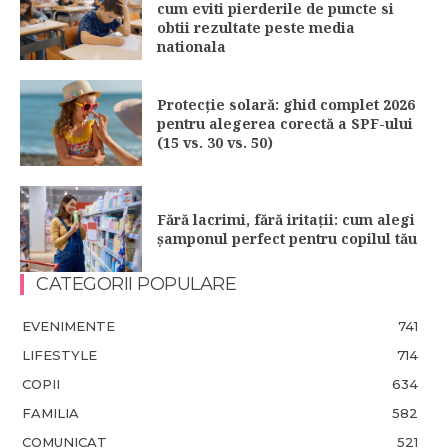
cum eviti pierderile de puncte si
obtii rezultate peste media
nationala
Protecție solară: ghid complet 2026
pentru alegerea corectă a SPF-ului
(15 vs. 30 vs. 50)
Fără lacrimi, fără iritații: cum alegi
șamponul perfect pentru copilul tău
CATEGORII POPULARE
EVENIMENTE
741
LIFESTYLE
714
COPII
634
FAMILIA
582
COMUNICAT
521