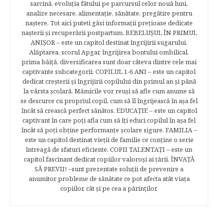
sarcină, evoluţia fătului pe parcursul celor nouă luni,
analize necesare, alimentaţie, sănătate, pregătire pentru
naştere. Tot aici puteti găsi informaţii preţioase dedicate
naşterii şi recuperării postpartum. BEBELUŞUL ÎN PRIMUL
ANIŞOR – este un capitol destinat îngrijirii sugarului.
Alăptarea, scorul Apgar, îngrijirea bontului ombilical,
prima băiţă, diversificarea sunt doar câteva dintre cele mai
captivante subcategorii. COPILUL 1-6 ANI – este un capitol
dedicat creşterii şi îngrijirii copilului din primul an şi până
la vârsta şcolară. Mămicile vor reuşi să afle cum anume să
se descurce cu propriul copil, cum să îl îngrijească în aşa fel
încât să crească perfect sănătos. EDUCAŢIE – este un capitol
captivant în care poţi afla cum să îţi educi copilul în aşa fel
încât să poţi obţine performanţe şcolare sigure. FAMILIA –
este un capitol destinat vieţii de familie ce conţine o serie
întreagă de sfaturi eficiente. COPII TALENTAŢI – este un
capitol fascinant dedicat copiilor valoroși ai țării. ÎNVAŢĂ
SĂ PREVII! –sunt prezentate soluţii de prevenire a
anumitor probleme de sănătate ce pot afecta atât viaţa
copiilor, cât şi pe cea a părinţilor.