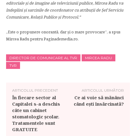
editoriale şi de imagine ale televiziunii publice, Mircea Radu va
îndeplini şi sarcinile de coordonator cu atribuţii de Șef Serviciu
Comunicare, Relații Publice și Protocol.”
„Este o propunere onorantă, dar și o mare provocare”, a spus
Mircea Radu pentru Paginademedia.ro.
DIRECTOR DE COMUNICARE AL TVR
MIRCEA RADU
TVR
ARTICOLUL PRECEDENT
ARTICOLUL URMĂTOR
În fiecare sector al
Ce ai voie să mănânci
Capitalei s-a deschis
când ești însărcinată?
câte un cabinet
stomatologic școlar.
Tratamentele sunt
GRATUITE