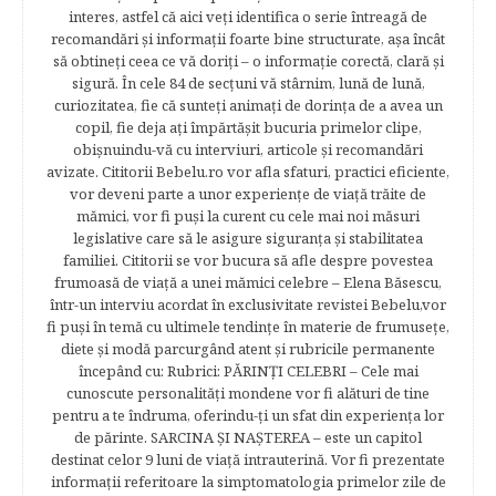
interes, astfel că aici veţi identifica o serie întreagă de
recomandări şi informaţii foarte bine structurate, aşa încât
să obtineţi ceea ce vă doriţi – o informaţie corectă, clară şi
sigură. În cele 84 de secțuni vă stârnim, lună de lună,
curiozitatea, fie că sunteţi animaţi de dorinţa de a avea un
copil, fie deja aţi împărtăşit bucuria primelor clipe,
obişnuindu-vă cu interviuri, articole şi recomandări
avizate. Cititorii Bebelu.ro vor afla sfaturi, practici eficiente,
vor deveni parte a unor experienţe de viaţă trăite de
mămici, vor fi puşi la curent cu cele mai noi măsuri
legislative care să le asigure siguranţa şi stabilitatea
familiei. Cititorii se vor bucura să afle despre povestea
frumoasă de viață a unei mămici celebre – Elena Băsescu,
într-un interviu acordat în exclusivitate revistei Bebelu,vor
fi puşi în temă cu ultimele tendinţe în materie de frumuseţe,
diete şi modă parcurgând atent şi rubricile permanente
începând cu: Rubrici: PĂRINŢI CELEBRI – Cele mai
cunoscute personalităţi mondene vor fi alături de tine
pentru a te îndruma, oferindu-ţi un sfat din experienţa lor
de părinte. SARCINA ŞI NAŞTEREA – este un capitol
destinat celor 9 luni de viaţă intrauterină. Vor fi prezentate
informaţii referitoare la simptomatologia primelor zile de