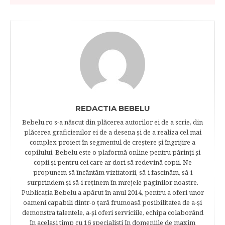
REDACTIA BEBELU
Bebelu.ro s-a născut din plăcerea autorilor ei de a scrie, din
plăcerea graficienilor ei de a desena şi de a realiza cel mai
complex proiect în segmentul de creştere şi îngrijire a
copilului. Bebelu este o plaformă online pentru părinţi şi
copii şi pentru cei care ar dori să redevină copii. Ne
propunem să încântăm vizitatorii, să-i fascinăm, să-i
surprindem şi să-i reţinem în mrejele paginilor noastre.​
Publicația Bebelu a apărut în anul 2014, pentru a oferi unor
oameni capabili dintr-o ţară frumoasă posibilitatea de a-şi
demonstra talentele, a-şi oferi serviciile, echipa colaborând
în acelaşi timp cu 16 specialişti în domeniile de maxim