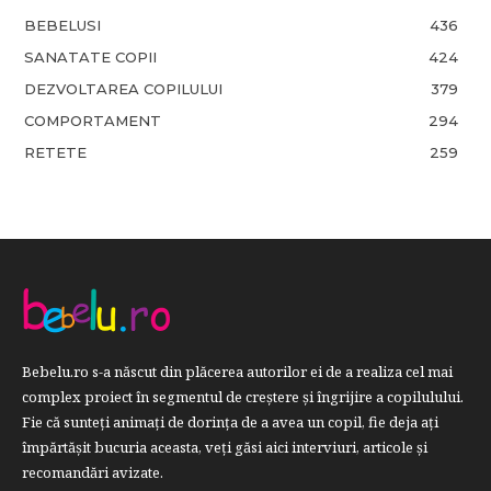
BEBELUSI
436
SANATATE COPII
424
DEZVOLTAREA COPILULUI
379
COMPORTAMENT
294
RETETE
259
Bebelu.ro s-a născut din plăcerea autorilor ei de a realiza cel mai
complex proiect în segmentul de creştere şi îngrijire a copilulului.
Fie că sunteţi animaţi de dorinţa de a avea un copil, fie deja aţi
împărtăşit bucuria aceasta, veți găsi aici interviuri, articole şi
recomandări avizate.