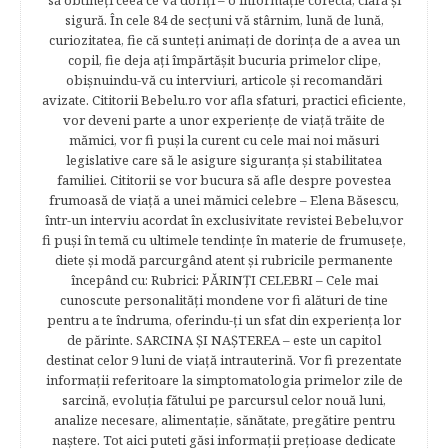
să obtineţi ceea ce vă doriţi – o informaţie corectă, clară şi
sigură. În cele 84 de secțuni vă stârnim, lună de lună,
curiozitatea, fie că sunteţi animaţi de dorinţa de a avea un
copil, fie deja aţi împărtăşit bucuria primelor clipe,
obişnuindu-vă cu interviuri, articole şi recomandări
avizate. Cititorii Bebelu.ro vor afla sfaturi, practici eficiente,
vor deveni parte a unor experienţe de viaţă trăite de
mămici, vor fi puşi la curent cu cele mai noi măsuri
legislative care să le asigure siguranţa şi stabilitatea
familiei. Cititorii se vor bucura să afle despre povestea
frumoasă de viață a unei mămici celebre – Elena Băsescu,
într-un interviu acordat în exclusivitate revistei Bebelu,vor
fi puşi în temă cu ultimele tendinţe în materie de frumuseţe,
diete şi modă parcurgând atent şi rubricile permanente
începând cu: Rubrici: PĂRINŢI CELEBRI – Cele mai
cunoscute personalităţi mondene vor fi alături de tine
pentru a te îndruma, oferindu-ţi un sfat din experienţa lor
de părinte. SARCINA ŞI NAŞTEREA – este un capitol
destinat celor 9 luni de viaţă intrauterină. Vor fi prezentate
informaţii referitoare la simptomatologia primelor zile de
sarcină, evoluţia fătului pe parcursul celor nouă luni,
analize necesare, alimentaţie, sănătate, pregătire pentru
naştere. Tot aici puteti găsi informaţii preţioase dedicate