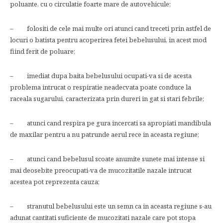
poluante, cu o circulatie foarte mare de autovehicule;
– folositi de cele mai multe ori atunci cand treceti prin astfel de
locuri o batista pentru acoperirea fetei bebelusului, in acest mod
fiind ferit de poluare;
– imediat dupa baita bebelusului ocupati-va si de acesta
problema intrucat o respiratie neadecvata poate conduce la
raceala sugarului, caracterizata prin dureri in gat si stari febrile;
– atunci cand respira pe gura incercati sa apropiati mandibula
de maxilar pentru a nu patrunde aerul rece in aceasta regiune;
– atunci cand bebelusul scoate anumite sunete mai intense si
mai deosebite preocupati-va de mucozitatile nazale intrucat
acestea pot reprezenta cauza;
– stranutul bebelusului este un semn ca in aceasta regiune s-au
adunat cantitati suficiente de mucozitati nazale care pot stopa