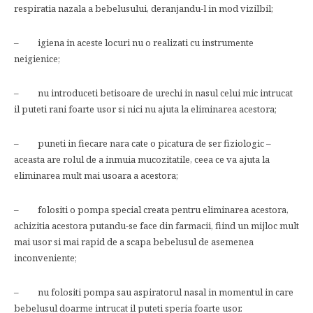
respiratia nazala a bebelusului, deranjandu-l in mod vizilbil;
– igiena in aceste locuri nu o realizati cu instrumente
neigienice;
– nu introduceti betisoare de urechi in nasul celui mic intrucat
il puteti rani foarte usor si nici nu ajuta la eliminarea acestora;
– puneti in fiecare nara cate o picatura de ser fiziologic –
aceasta are rolul de a inmuia mucozitatile, ceea ce va ajuta la
eliminarea mult mai usoara a acestora;
– folositi o pompa special creata pentru eliminarea acestora,
achizitia acestora putandu-se face din farmacii, fiind un mijloc mult
mai usor si mai rapid de a scapa bebelusul de asemenea
inconveniente;
– nu folositi pompa sau aspiratorul nasal in momentul in care
bebelusul doarme intrucat il puteti speria foarte usor.