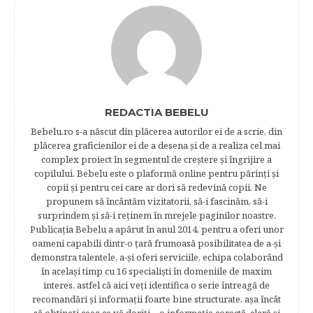
REDACTIA BEBELU
Bebelu.ro s-a născut din plăcerea autorilor ei de a scrie, din
plăcerea graficienilor ei de a desena şi de a realiza cel mai
complex proiect în segmentul de creştere şi îngrijire a
copilului. Bebelu este o plaformă online pentru părinţi şi
copii şi pentru cei care ar dori să redevină copii. Ne
propunem să încântăm vizitatorii, să-i fascinăm, să-i
surprindem şi să-i reţinem în mrejele paginilor noastre.​
Publicația Bebelu a apărut în anul 2014, pentru a oferi unor
oameni capabili dintr-o ţară frumoasă posibilitatea de a-şi
demonstra talentele, a-şi oferi serviciile, echipa colaborând
în acelaşi timp cu 16 specialişti în domeniile de maxim
interes, astfel că aici veţi identifica o serie întreagă de
recomandări şi informaţii foarte bine structurate, aşa încât