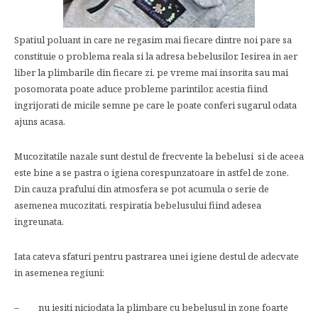
Spatiul poluant in care ne regasim mai fiecare dintre noi pare sa
constituie o problema reala si la adresa bebelusilor. Iesirea in aer
liber la plimbarile din fiecare zi, pe vreme mai insorita sau mai
posomorata poate aduce probleme parintilor, acestia fiind
ingrijorati de micile semne pe care le poate conferi sugarul odata
ajuns acasa.
Mucozitatile nazale sunt destul de frecvente la bebelusi si de aceea
este bine a se pastra o igiena corespunzatoare in astfel de zone.
Din cauza prafului din atmosfera se pot acumula o serie de
asemenea mucozitati, respiratia bebelusului fiind adesea
ingreunata.
Iata cateva sfaturi pentru pastrarea unei igiene destul de adecvate
in asemenea regiuni:
– nu iesiti niciodata la plimbare cu bebelusul in zone foarte