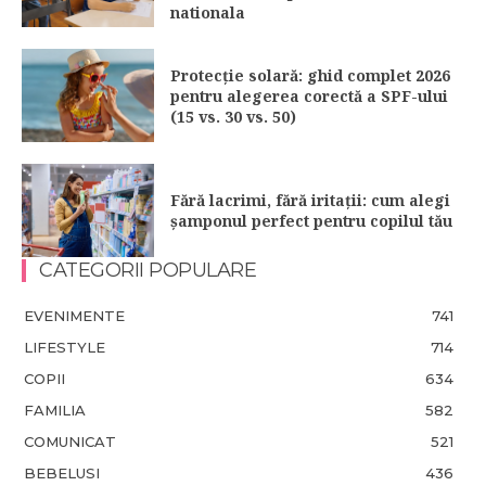
nationala
Protecție solară: ghid complet 2026
pentru alegerea corectă a SPF-ului
(15 vs. 30 vs. 50)
Fără lacrimi, fără iritații: cum alegi
șamponul perfect pentru copilul tău
CATEGORII POPULARE
EVENIMENTE
741
LIFESTYLE
714
COPII
634
FAMILIA
582
COMUNICAT
521
BEBELUSI
436