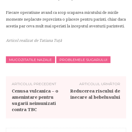
Fiecare operatiune avand ca scop scaparea micutului de micile
momente neplacute reprezinta o placere pentru parinti, chiar daca
acestia par ceva mult mai speriati la inceputul aventurii parintesti.
Articol realizat de Tatiana Tuţă
MUCOZITATILE NAZALE
PROBLEMELE SUGARULUI
ARTICOLUL PRECEDENT
ARTICOLUL URMĂTOR
Cenusa vulcanica – o
Reducerea riscului de
amenintare pentru
inecare al bebelusului
sugarii neimunizati
contra TBC