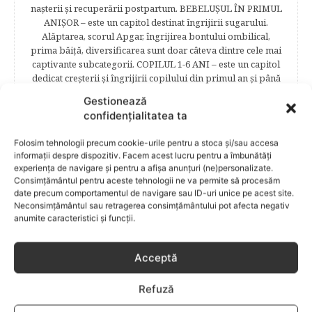
naşterii şi recuperării postpartum. BEBELUŞUL ÎN PRIMUL
ANIŞOR – este un capitol destinat îngrijirii sugarului.
Alăptarea, scorul Apgar, îngrijirea bontului ombilical,
prima băiţă, diversificarea sunt doar câteva dintre cele mai
captivante subcategorii. COPILUL 1-6 ANI – este un capitol
dedicat creşterii şi îngrijirii copilului din primul an şi până
la vârsta şcolară. Mămicile vor reuşi să afle cum anume să
Gestionează
se descurce cu propriul copil, cum să îl îngrijească în aşa fel
confidențialitatea ta
încât să crească perfect sănătos. EDUCAŢIE – este un capitol
captivant în care poţi afla cum să îţi educi copilul în aşa fel
Folosim tehnologii precum cookie-urile pentru a stoca și/sau accesa
încât să poţi obţine performanţe şcolare sigure. FAMILIA –
informații despre dispozitiv. Facem acest lucru pentru a îmbunătăți
este un capitol destinat vieţii de familie ce conţine o serie
experiența de navigare și pentru a afișa anunțuri (ne)personalizate.
întreagă de sfaturi eficiente. COPII TALENTAŢI – este un
Consimțământul pentru aceste tehnologii ne va permite să procesăm
capitol fascinant dedicat copiilor valoroși ai țării. ÎNVAŢĂ
date precum comportamentul de navigare sau ID-uri unice pe acest site.
SĂ PREVII! –sunt prezentate soluţii de prevenire a
Neconsimțământul sau retragerea consimțământului pot afecta negativ
anumitor probleme de sănătate ce pot afecta atât viaţa
anumite caracteristici și funcții.
copiilor, cât şi pe cea a părinţilor.
Acceptă
Refuză
RELATED POSTS