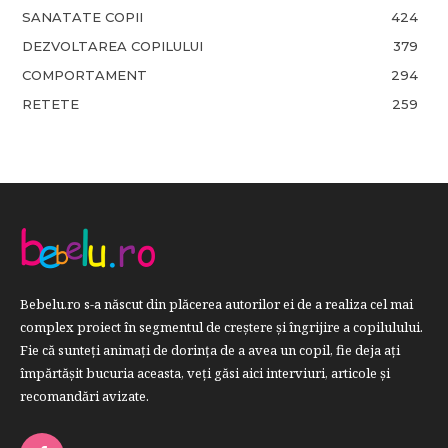
SANATATE COPII
424
DEZVOLTAREA COPILULUI
379
COMPORTAMENT
294
RETETE
259
Bebelu.ro s-a născut din plăcerea autorilor ei de a realiza cel mai
complex proiect în segmentul de creştere şi îngrijire a copilulului.
Fie că sunteţi animaţi de dorinţa de a avea un copil, fie deja aţi
împărtăşit bucuria aceasta, veți găsi aici interviuri, articole şi
recomandări avizate.