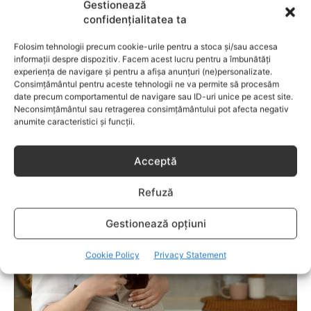
Gestionează
capitol fascinant dedicat copiilor valoroși ai țării. ÎNVAŢĂ
confidențialitatea ta
SĂ PREVII! –sunt prezentate soluţii de prevenire a
anumitor probleme de sănătate ce pot afecta atât viaţa
Folosim tehnologii precum cookie-urile pentru a stoca și/sau accesa
copiilor, cât şi pe cea a părinţilor.
informații despre dispozitiv. Facem acest lucru pentru a îmbunătăți
experiența de navigare și pentru a afișa anunțuri (ne)personalizate.
Consimțământul pentru aceste tehnologii ne va permite să procesăm
date precum comportamentul de navigare sau ID-uri unice pe acest site.
Neconsimțământul sau retragerea consimțământului pot afecta negativ
RELATED POSTS
anumite caracteristici și funcții.
Acceptă
Refuză
Gestionează opțiuni
Cookie Policy
Privacy Statement