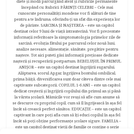
diete şi modă parcurgând atent şi rubricile permanente
începând cu: Rubrici: PĂRINŢI CELEBRI – Cele mai
cunoscute personalităţi mondene vor fi alături de tine
pentru a te îndruma, oferindu-ţi un sfat din experienţa lor
de părinte. SARCINA ŞI NAŞTEREA – este un capitol
destinat celor 9 luni de viaţă intrauterină. Vor fi prezentate
informaţii referitoare la simptomatologia primelor zile de
sarcină, evoluţia fătului pe parcursul celor nouă luni,
analize necesare, alimentaţie, sănătate, pregătire pentru
naştere. Tot aici puteti găsi informaţii preţioase dedicate
naşterii şi recuperării postpartum. BEBELUŞUL ÎN PRIMUL
ANIŞOR – este un capitol destinat îngrijirii sugarului.
Alăptarea, scorul Apgar, îngrijirea bontului ombilical,
prima băiţă, diversificarea sunt doar câteva dintre cele mai
captivante subcategorii. COPILUL 1-6 ANI – este un capitol
dedicat creşterii şi îngrijirii copilului din primul an şi până
la vârsta şcolară. Mămicile vor reuşi să afle cum anume să
se descurce cu propriul copil, cum să îl îngrijească în aşa fel
încât să crească perfect sănătos. EDUCAŢIE – este un capitol
captivant în care poţi afla cum să îţi educi copilul în aşa fel
încât să poţi obţine performanţe şcolare sigure. FAMILIA –
este un capitol destinat vieţii de familie ce conţine o serie
întreagă de sfaturi eficiente. COPII TALENTAŢI – este un