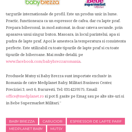
targurile internationale de profil. Este un produs unic in lume.
Practic, functioneaza ca un espressor de cafea, dar cu lapte praf.
Prepara biberonul, in mod automat, in doar cateva secunde, prin
apasarea unui singur buton. Masoara, in locul parintelui, apa si
pudra de lapte praf. Apoi le amesteca la temperatura si consistenta
perfecte. Este utilizabil cu toate tipurile de lapte praf si cu toate
tipurile de biberoane. Mai multe detalii, pe
www.facebook.com/babybrezzaromania
.
Produsele Mutsy si Baby Brezza sunt importate exclusiv in
Romania de catre Medplanet Baby, Militari Business Center,
Preciziei 3, sect 6, Bucuresti, Tel: 0314259575, Email:
office@medplanet.ro
si pot fi gasite pe Emag sau pe alte site-uri si
in Bebe Supermarket Militari.”
BABY BREZZA
CARUCIOR
ESPRESSOR DE LAPTE PARF
MEDPLANET BABY
MUTSY