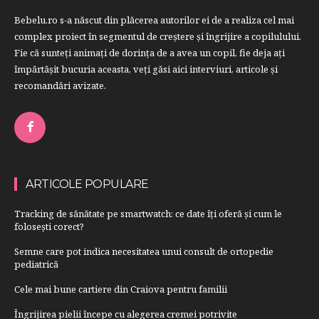
Bebelu.ro s-a născut din plăcerea autorilor ei de a realiza cel mai
complex proiect în segmentul de creştere şi îngrijire a copilulului.
Fie că sunteţi animaţi de dorinţa de a avea un copil, fie deja aţi
împărtăşit bucuria aceasta, veți găsi aici interviuri, articole şi
recomandări avizate.
ARTICOLE POPULARE
Tracking de sănătate pe smartwatch: ce date îți oferă și cum le
folosești corect?
Semne care pot indica necesitatea unui consult de ortopedie
pediatrică
Cele mai bune cartiere din Craiova pentru familii
Îngrijirea pielii începe cu alegerea cremei potrivite