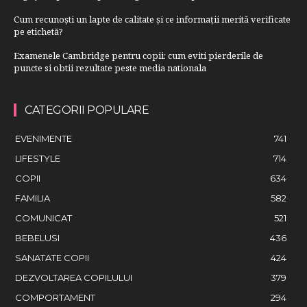
Cum recunoști un lapte de calitate și ce informații merită verificate
pe etichetă?
Examenele Cambridge pentru copii: cum eviti pierderile de
puncte si obtii rezultate peste media nationala
CATEGORII POPULARE
EVENIMENTE
741
LIFESTYLE
714
COPII
634
FAMILIA
582
COMUNICAT
521
BEBELUSI
436
SANATATE COPII
424
DEZVOLTAREA COPILULUI
379
COMPORTAMENT
294