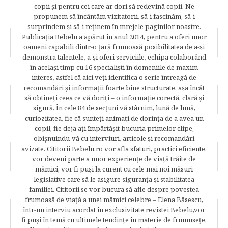
copii şi pentru cei care ar dori să redevină copii. Ne
propunem să încântăm vizitatorii, să-i fascinăm, să-i
surprindem şi să-i reţinem în mrejele paginilor noastre.​
Publicația Bebelu a apărut în anul 2014, pentru a oferi unor
oameni capabili dintr-o ţară frumoasă posibilitatea de a-şi
demonstra talentele, a-şi oferi serviciile, echipa colaborând
în acelaşi timp cu 16 specialişti în domeniile de maxim
interes, astfel că aici veţi identifica o serie întreagă de
recomandări şi informaţii foarte bine structurate, aşa încât
să obtineţi ceea ce vă doriţi – o informaţie corectă, clară şi
sigură. În cele 84 de secțuni vă stârnim, lună de lună,
curiozitatea, fie că sunteţi animaţi de dorinţa de a avea un
copil, fie deja aţi împărtăşit bucuria primelor clipe,
obişnuindu-vă cu interviuri, articole şi recomandări
avizate. Cititorii Bebelu.ro vor afla sfaturi, practici eficiente,
vor deveni parte a unor experienţe de viaţă trăite de
mămici, vor fi puşi la curent cu cele mai noi măsuri
legislative care să le asigure siguranţa şi stabilitatea
familiei. Cititorii se vor bucura să afle despre povestea
frumoasă de viață a unei mămici celebre – Elena Băsescu,
într-un interviu acordat în exclusivitate revistei Bebelu,vor
fi puşi în temă cu ultimele tendinţe în materie de frumuseţe,