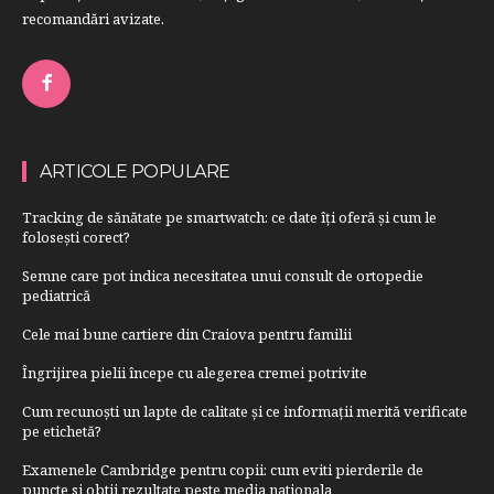
recomandări avizate.
ARTICOLE POPULARE
Tracking de sănătate pe smartwatch: ce date îți oferă și cum le
folosești corect?
Semne care pot indica necesitatea unui consult de ortopedie
pediatrică
Cele mai bune cartiere din Craiova pentru familii
Îngrijirea pielii începe cu alegerea cremei potrivite
Cum recunoști un lapte de calitate și ce informații merită verificate
pe etichetă?
Examenele Cambridge pentru copii: cum eviti pierderile de
puncte si obtii rezultate peste media nationala