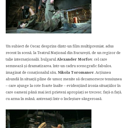
Un subiect de Oscar, desprins dintr-un film multipremiat, adus
recent în scenă, la Teatrul Naţional din Bucureşti, de un regizor de
talie internaţională, bulgarul
Alexander Morfov
, cel care
semnează şi dramatizarea, într-un cadru scenografic fabulos,
imaginat de conaţionalul său,
Nikola Toromanov
. Acţiunea
abundă în situaţii pline de umor, menite să dezamorseze tensiunea
– care ajunge la cote foarte înalte – evidenţiind ironia situaţiilor în
care oameni până mai ieri prieteni apropiaţi se trezesc, faţă-n faţă,
cu arma în mână, antrenaţi într-o încleştare sângeroasă.