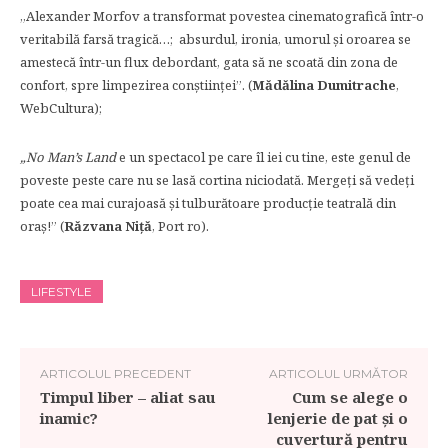
„Alexander Morfov a transformat povestea cinematografică într-o
veritabilă farsă tragică…; absurdul, ironia, umorul și oroarea se
amestecă într-un flux debordant, gata să ne scoată din zona de
confort, spre limpezirea conștiinței”. (
Mădălina Dumitrache
,
WebCultura);
„No Man’s Land
e un spectacol pe care îl iei cu tine, este genul de
poveste peste care nu se lasă cortina niciodată. Mergeţi să vedeţi
poate cea mai curajoasă şi tulburătoare producţie teatrală din
oraş!” (
Răzvana Niţă
, Port ro).
LIFESTYLE
ARTICOLUL PRECEDENT
ARTICOLUL URMĂTOR
Timpul liber – aliat sau
Cum se alege o
inamic?
lenjerie de pat și o
cuvertură pentru