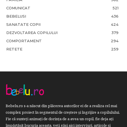
COMUNICAT
521
BEBELUSI
436
SANATATE COPII
424
DEZVOLTAREA COPILULUI
379
COMPORTAMENT
294
RETETE
259
Bebelu.ro s-a născut din plăcerea autorilor ei de a realiza cel mai
complex proiect în segmentul de creştere şi îngrijire a copilulului.
Fie că sunteţi animaţi de dorinţa de a avea un copil, fie deja aţi
împărtăşit bucuria aceasta, veți găsi aici interviuri, articole şi