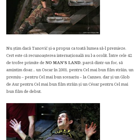
Nu ştim dacă Tanović şi-a propus ca toată lumea să-l premieze.
Cert este că recunoaşterea internaţională nu l-a ocolit. Între cele 42
de trofee primite de
NO MAN’S LAND
, parcă dintr-un foc, să
amintim doar… un Oscar în 2001, pentru Cel mai bun film străin, un
premiu – pentru Cel mai bun scenariu – la Cannes, dar şi un Glob
de Aur pentru Cel mai bun film străin şi un César pentru Cel mai
bun film de debut.