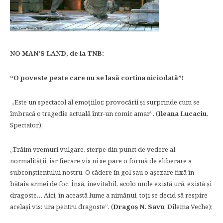
NO MAN’S LAND, de la TNB:
“O poveste peste care nu se lasă cortina niciodată”!
„Este un spectacol al emoțiilor, provocării și surprinde cum se
îmbracă o tragedie actuală într-un comic amar”. (
Ileana Lucaciu
,
Spectator);
„Trăim vremuri vulgare, sterpe din punct de vedere al
normalității, iar fiecare vis ni se pare o formă de eliberare a
subconștientului nostru. O cădere în gol sau o așezare fixă în
bătaia armei de foc. Însă, inevitabil, acolo unde există ură, există și
dragoste… Aici, în această lume a nimănui, toți se decid să respire
același vis: ura pentru dragoste”. (
Dragoş N. Savu
, Dilema Veche);