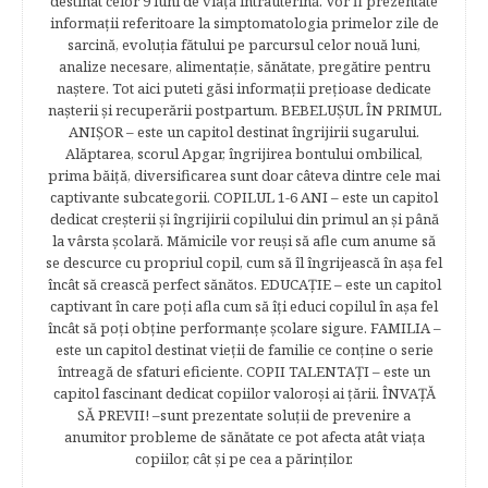
destinat celor 9 luni de viaţă intrauterină. Vor fi prezentate
informaţii referitoare la simptomatologia primelor zile de
sarcină, evoluţia fătului pe parcursul celor nouă luni,
analize necesare, alimentaţie, sănătate, pregătire pentru
naştere. Tot aici puteti găsi informaţii preţioase dedicate
naşterii şi recuperării postpartum. BEBELUŞUL ÎN PRIMUL
ANIŞOR – este un capitol destinat îngrijirii sugarului.
Alăptarea, scorul Apgar, îngrijirea bontului ombilical,
prima băiţă, diversificarea sunt doar câteva dintre cele mai
captivante subcategorii. COPILUL 1-6 ANI – este un capitol
dedicat creşterii şi îngrijirii copilului din primul an şi până
la vârsta şcolară. Mămicile vor reuşi să afle cum anume să
se descurce cu propriul copil, cum să îl îngrijească în aşa fel
încât să crească perfect sănătos. EDUCAŢIE – este un capitol
captivant în care poţi afla cum să îţi educi copilul în aşa fel
încât să poţi obţine performanţe şcolare sigure. FAMILIA –
este un capitol destinat vieţii de familie ce conţine o serie
întreagă de sfaturi eficiente. COPII TALENTAŢI – este un
capitol fascinant dedicat copiilor valoroși ai țării. ÎNVAŢĂ
SĂ PREVII! –sunt prezentate soluţii de prevenire a
anumitor probleme de sănătate ce pot afecta atât viaţa
copiilor, cât şi pe cea a părinţilor.