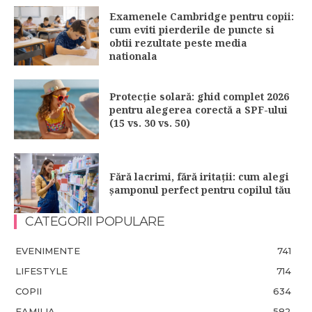
Examenele Cambridge pentru copii:
cum eviti pierderile de puncte si
obtii rezultate peste media
nationala
Protecție solară: ghid complet 2026
pentru alegerea corectă a SPF-ului
(15 vs. 30 vs. 50)
Fără lacrimi, fără iritații: cum alegi
șamponul perfect pentru copilul tău
CATEGORII POPULARE
EVENIMENTE
741
LIFESTYLE
714
COPII
634
FAMILIA
582