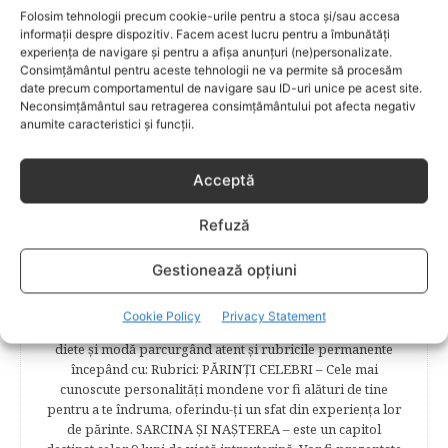
demonstra talentele, a-şi oferi serviciile, echipa colaborând
Folosim tehnologii precum cookie-urile pentru a stoca și/sau accesa
în acelaşi timp cu 16 specialişti în domeniile de maxim
informații despre dispozitiv. Facem acest lucru pentru a îmbunătăți
interes, astfel că aici veţi identifica o serie întreagă de
experiența de navigare și pentru a afișa anunțuri (ne)personalizate.
recomandări şi informaţii foarte bine structurate, aşa încât
Consimțământul pentru aceste tehnologii ne va permite să procesăm
date precum comportamentul de navigare sau ID-uri unice pe acest site.
să obtineţi ceea ce vă doriţi – o informaţie corectă, clară şi
Neconsimțământul sau retragerea consimțământului pot afecta negativ
sigură. În cele 84 de secțuni vă stârnim, lună de lună,
anumite caracteristici și funcții.
curiozitatea, fie că sunteţi animaţi de dorinţa de a avea un
copil, fie deja aţi împărtăşit bucuria primelor clipe,
obişnuindu-vă cu interviuri, articole şi recomandări
Acceptă
avizate. Cititorii Bebelu.ro vor afla sfaturi, practici eficiente,
vor deveni parte a unor experienţe de viaţă trăite de
Refuză
mămici, vor fi puşi la curent cu cele mai noi măsuri
legislative care să le asigure siguranţa şi stabilitatea
familiei. Cititorii se vor bucura să afle despre povestea
Gestionează opțiuni
frumoasă de viață a unei mămici celebre – Elena Băsescu,
într-un interviu acordat în exclusivitate revistei Bebelu,vor
Cookie Policy
Privacy Statement
fi puşi în temă cu ultimele tendinţe în materie de frumuseţe,
diete şi modă parcurgând atent şi rubricile permanente
începând cu: Rubrici: PĂRINŢI CELEBRI – Cele mai
cunoscute personalităţi mondene vor fi alături de tine
pentru a te îndruma, oferindu-ţi un sfat din experienţa lor
de părinte. SARCINA ŞI NAŞTEREA – este un capitol