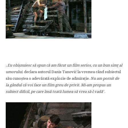
„
Eu obişnuiesc să spun că am făcut un film serios, cu un bun sim
ț
al
umorului
, declara autorul Danis Tanović la vremea când subiectul
său cunoştea o adevărată explozie de admiraţie.
Nu am pornit de
la gândul că voi face un film greu de privit. Mi-am propus un
subiect dificil, pe care însă toată lumea să vrea să-l vadă
”.