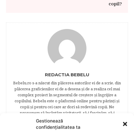
copil?
REDACTIA BEBELU
Bebelu.ro s-a născut din plăcerea autorilor ei de a scrie, din
plăcerea graficienilor ei de a desena şi de a realiza cel mai
complex proiect în segmentul de creştere şi îngrijire a
copilului. Bebelu este o plaformă online pentru părinţi şi
copii şi pentru cei care ar dori să redevină copii. Ne
propunem să încântăm vizitatorii, să-i fascinăm, să-i
surprindem şi să-i reţinem în mrejele paginilor noastre.​
Gestionează
Publicația Bebelu a apărut în anul 2014, pentru a oferi unor
confidențialitatea ta
oameni capabili dintr-o ţară frumoasă posibilitatea de a-şi