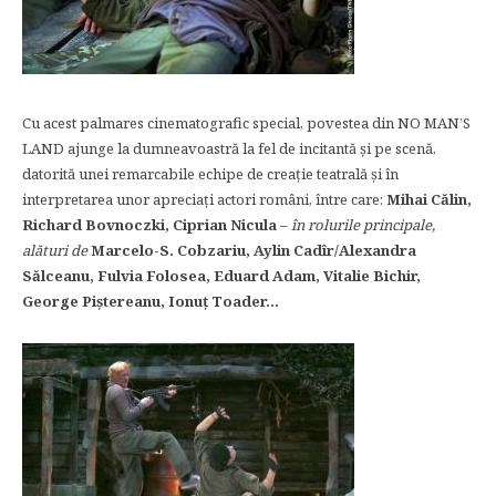
Cu acest palmares cinematografic special, povestea din NO MAN’S
LAND ajunge la dumneavoastră la fel de incitantă şi pe scenă,
datorită unei remarcabile echipe de creaţie teatrală şi în
interpretarea unor apreciaţi actori români, între care:
Mihai Călin,
Richard Bovnoczki, Ciprian Nicula –
în rolurile principale,
alături de
Marcelo-S. Cobzariu, Aylin Cadîr/Alexandra
Sălceanu, Fulvia Folosea, Eduard Adam, Vitalie Bichir,
George Pi
ș
tereanu, Ionu
ț
Toader…