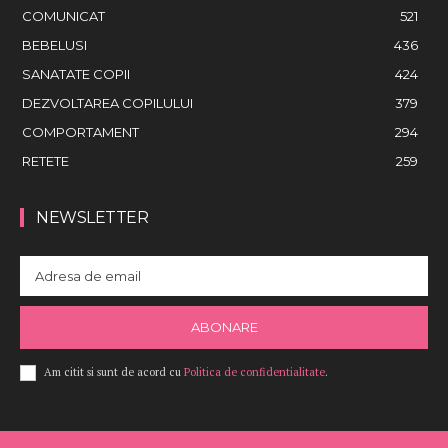
COMUNICAT
521
BEBELUSI
436
SANATATE COPII
424
DEZVOLTAREA COPILULUI
379
COMPORTAMENT
294
RETETE
259
NEWSLETTER
ABONARE
Am citit si sunt de acord cu
Politica de confidentialitate
.