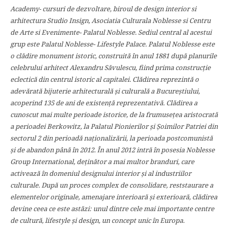
Academy- cursuri de dezvoltare, biroul de design interior si
arhitectura Studio Insign, Asociatia Culturala Noblesse si Centru
de Arte si Evenimente- Palatul Noblesse. Sediul central al acestui
grup este Palatul Noblesse- Lifestyle Palace.
Palatul Noblesse este
o clădire monument istoric, construită în anul 1881 după planurile
celebrului arhitect Alexandru Săvulescu, fiind prima construcție
eclectică din centrul istoric al capitalei. Clădirea reprezintă o
adevărată bijuterie arhitecturală și culturală a Bucureștiului,
acoperind 135 de ani de existență reprezentativă. Clădirea a
cunoscut mai multe perioade istorice, de la frumusețea aristocrată
a perioadei Berkowitz, la Palatul Pionierilor și Șoimilor Patriei din
sectorul 2 din perioadă naționalizării, la perioada postcomunistă
și de abandon până în 2012. În anul 2012 intră în posesia Noblesse
Group International, deținător a mai multor branduri, care
activează în domeniul designului interior și al industriilor
culturale. După un proces complex de consolidare, reststaurare a
elementelor originale, amenajare interioară și exterioară, clădirea
devine ceea ce este astăzi: unul dintre cele mai importante centre
de cultură, lifestyle și design, un concept unic în Europa.