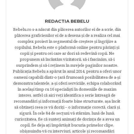
REDACTIA BEBELU
Bebelu.ro s-a născut din plăcerea autorilor ei de a scrie, din
plăcerea graficienilor ei de a desena şi de a realiza cel mai
complex proiect în segmentul de creştere şi îngrijire a
copilului. Bebelu este o plaformă online pentru părinţi şi
copii şi pentru cei care ar dori să redevină copii. Ne
propunem să încântăm vizitatorii, să-i fascinăm, să-i
surprindem şi să-i reţinem în mrejele paginilor noastre.​
Publicația Bebelu a apărut în anul 2014, pentru a oferi unor
oameni capabili dintr-o ţară frumoasă posibilitatea de a-şi
demonstra talentele, a-şi oferi serviciile, echipa colaborând
în acelaşi timp cu 16 specialişti în domeniile de maxim
interes, astfel că aici veţi identifica o serie întreagă de
recomandări şi informaţii foarte bine structurate, aşa încât
să obtineţi ceea ce vă doriţi – o informaţie corectă, clară şi
sigură. În cele 84 de secțuni vă stârnim, lună de lună,
curiozitatea, fie că sunteţi animaţi de dorinţa de a avea un
copil, fie deja aţi împărtăşit bucuria primelor clipe,
obişnuindu-vă cu interviuri, articole şi recomandări