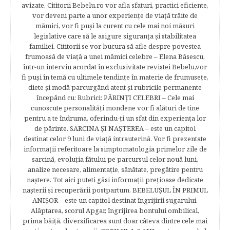
avizate. Cititorii Bebelu.ro vor afla sfaturi, practici eficiente,
vor deveni parte a unor experienţe de viaţă trăite de
mămici, vor fi puşi la curent cu cele mai noi măsuri
legislative care să le asigure siguranţa şi stabilitatea
familiei. Cititorii se vor bucura să afle despre povestea
frumoasă de viață a unei mămici celebre – Elena Băsescu,
într-un interviu acordat în exclusivitate revistei Bebelu,vor
fi puşi în temă cu ultimele tendinţe în materie de frumuseţe,
diete şi modă parcurgând atent şi rubricile permanente
începând cu: Rubrici: PĂRINŢI CELEBRI – Cele mai
cunoscute personalităţi mondene vor fi alături de tine
pentru a te îndruma, oferindu-ţi un sfat din experienţa lor
de părinte. SARCINA ŞI NAŞTEREA – este un capitol
destinat celor 9 luni de viaţă intrauterină. Vor fi prezentate
informaţii referitoare la simptomatologia primelor zile de
sarcină, evoluţia fătului pe parcursul celor nouă luni,
analize necesare, alimentaţie, sănătate, pregătire pentru
naştere. Tot aici puteti găsi informaţii preţioase dedicate
naşterii şi recuperării postpartum. BEBELUŞUL ÎN PRIMUL
ANIŞOR – este un capitol destinat îngrijirii sugarului.
Alăptarea, scorul Apgar, îngrijirea bontului ombilical,
prima băiţă, diversificarea sunt doar câteva dintre cele mai