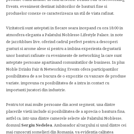
Events, eveniment destinat iubitorilor de bauturi fine si
produselor conexe ce caracterizeaza un stil de viata rafinat.
Vizitatorii sunt asteptati in fiecare seara incepand cu ora 18:00 in
atmosfera eleganta a Palatului Noblesse-Lifestyle Palace, in note
de jazz&blues live, oferind cadrul perfect pentru a descoperi
gusturi si arome alese si pentru a imbina experienta degustarii
unor bauturi rafinate cu evenimente de networking la care sunt
asteptate persoane apartinand comunitatilor de business. In plus
Noble Drinks Fair & Networking Events ofera participantilor
posibilitatea de a se bucura de o expozitie cu vanzare de produse
variate, impreuna cu posibilitatea de a intra in contact cu
importanti jucatori din industrie.
Pentru tot mai multe persoane din acest segment, una dintre
placerile vietii include si posibilitatea de a aprecia o bautura fina,
astfel ca, intr-una dintre camerele selecte ale Palatului Noblesse,
domnul
Sergiu Nedelea
, Ambasador al targului si unul dintre cei
mai cunoscuti somelieri din Romania, va evidentia calitatea