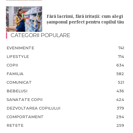
Fără lacrimi, fără iritații: cum alegi
șamponul perfect pentru copilul tău
CATEGORII POPULARE
EVENIMENTE
741
LIFESTYLE
714
COPII
634
FAMILIA
582
COMUNICAT
521
BEBELUSI
436
SANATATE COPII
424
DEZVOLTAREA COPILULUI
379
COMPORTAMENT
294
RETETE
259