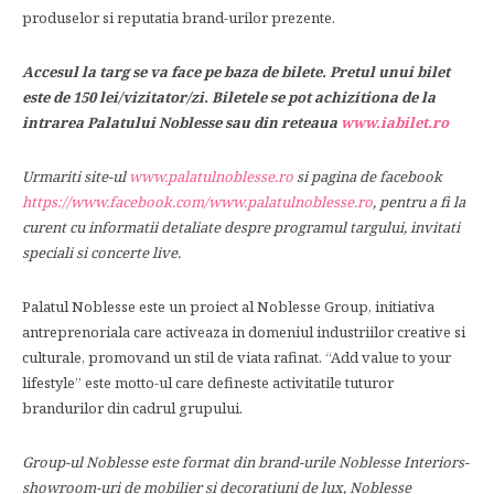
produselor si reputatia brand-urilor prezente.
Accesul la targ se va face pe baza de bilete. Pretul unui bilet
este de 150 lei/vizitator/zi. Biletele se pot achizitiona de la
intrarea Palatului Noblesse sau din reteaua
www.iabilet.ro
Urmariti site-ul
www.palatulnoblesse.ro
si pagina de facebook
https://www.facebook.com/www.palatulnoblesse.ro
,
pentru a fi la
curent cu informatii detaliate despre programul targului, invitati
speciali si concerte live.
Palatul Noblesse este un proiect al Noblesse Group, initiativa
antreprenoriala care activeaza in domeniul industriilor creative si
culturale, promovand un stil de viata rafinat. “Add value to your
lifestyle” este motto-ul care defineste activitatile tuturor
brandurilor din cadrul grupului.
Group-ul Noblesse este format din brand-urile Noblesse Interiors-
showroom-uri de mobilier si decoratiuni de lux, Noblesse