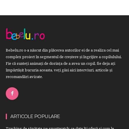
Bebelu.ro s-a născut din plăcerea autorilor ei de a realiza cel mai
complex proiect în segmentul de creştere şi îngrijire a copilulului.
Fie că sunteţi animaţi de dorinţa de a avea un copil, fie deja aţi
împărtăşit bucuria aceasta, veți găsi aici interviuri, articole şi
recomandări avizate.
ARTICOLE POPULARE
Tracking de sănătate pe smartwatch: ce date îți oferă și cum le