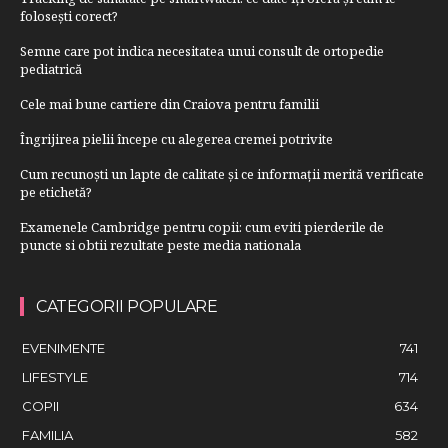
folosești corect?
Semne care pot indica necesitatea unui consult de ortopedie
pediatrică
Cele mai bune cartiere din Craiova pentru familii
Îngrijirea pielii începe cu alegerea cremei potrivite
Cum recunoști un lapte de calitate și ce informații merită verificate
pe etichetă?
Examenele Cambridge pentru copii: cum eviti pierderile de
puncte si obtii rezultate peste media nationala
CATEGORII POPULARE
EVENIMENTE
741
LIFESTYLE
714
COPII
634
FAMILIA
582