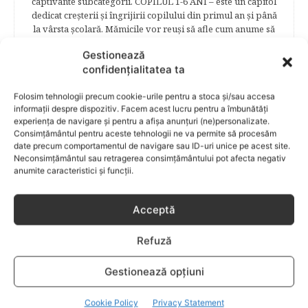
captivante subcategorii. COPILUL 1-6 ANI – este un capitol
dedicat creşterii şi îngrijirii copilului din primul an şi până
la vârsta şcolară. Mămicile vor reuşi să afle cum anume să
se descurce cu propriul copil, cum să îl îngrijească în aşa fel
Gestionează
încât să crească perfect sănătos. EDUCAŢIE – este un capitol
confidențialitatea ta
captivant în care poţi afla cum să îţi educi copilul în aşa fel
încât să poţi obţine performanţe şcolare sigure. FAMILIA –
Folosim tehnologii precum cookie-urile pentru a stoca și/sau accesa
este un capitol destinat vieţii de familie ce conţine o serie
informații despre dispozitiv. Facem acest lucru pentru a îmbunătăți
întreagă de sfaturi eficiente. COPII TALENTAŢI – este un
experiența de navigare și pentru a afișa anunțuri (ne)personalizate.
capitol fascinant dedicat copiilor valoroși ai țării. ÎNVAŢĂ
Consimțământul pentru aceste tehnologii ne va permite să procesăm
SĂ PREVII! –sunt prezentate soluţii de prevenire a
date precum comportamentul de navigare sau ID-uri unice pe acest site.
anumitor probleme de sănătate ce pot afecta atât viaţa
Neconsimțământul sau retragerea consimțământului pot afecta negativ
copiilor, cât şi pe cea a părinţilor.
anumite caracteristici și funcții.
Acceptă
RELATED POSTS
Refuză
Gestionează opțiuni
Cookie Policy
Privacy Statement