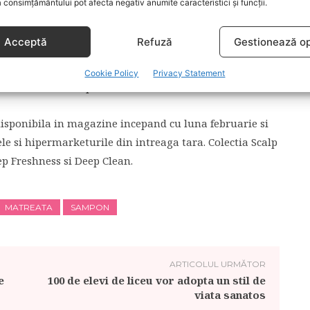
 consimțământului pot afecta negativ anumite caracteristici și funcții.
a matreata.”
Acceptă
Refuză
Gestionează op
 in dezvoltarea produselor pentru ingrijirea scalpului
ders a optimizat formula ingredientului anti-matreata
Cookie Policy
Privacy Statement
lutii eficiente asupra diverselor cauze ale matretii.
isponibila in magazine incepand cu luna februarie si
le si hipermarketurile din intreaga tara. Colectia Scalp
ep Freshness si Deep Clean.
MATREATA
SAMPON
ARTICOLUL URMĂTOR
e
100 de elevi de liceu vor adopta un stil de
viata sanatos