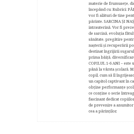
materie de frumuseţe, di
începând cu: Rubrici: P
vor fi alături de tine pen
părinte. SARCINA ŞI NAŞT
intrauterină. Vor fi prez
de sarcină, evoluţia fătu
sănătate, pregătire pentr
naşterii şi recuperării
destinat îngrijirii sugaru
prima băiţă, diversificar
COPILUL 1-6 ANI – este un 
până la vârsta şcolară. 
copil, cum să îl îngrijeas
un capitol captivant în ca
obţine performanţe şcolar
ce conţine o serie întrea
fascinant dedicat copiilo
de prevenire a anumitor p
cea a părinţilor.