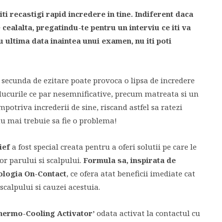
ti recastigi rapid incredere in tine. Indiferent daca
 cealalta, pregatindu-te pentru un interviu ce iti va
ultima data inaintea unui examen, nu iti poti
 secunda de ezitare poate provoca o lipsa de incredere
i lucurile ce par nesemnificative, precum matreata si un
impotriva increderii de sine, riscand astfel sa ratezi
nu mai trebuie sa fie o problema!
ief
a fost special creata pentru a oferi solutii pe care le
or parului si scalpului.
Formula sa, inspirata de
ologia On-Contact
, ce ofera atat beneficii imediate cat
scalpului si cauzei acestuia.
hermo-Cooling Activator’
odata activat la contactul cu