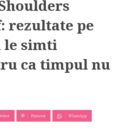
Shoulders
: rezultate pe
i le simti
tru ca timpul nu
witter
Pinterest
WhatsApp