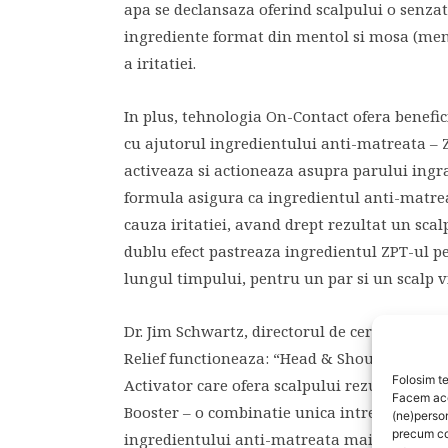
apa se declansaza oferind scalpului o senzat
ingrediente format din mentol si mosa (ment
a iritatiei.
In plus, tehnologia On-Contact ofera benefi
cu ajutorul ingredientului anti-matreata – Z
activeaza si actioneaza asupra parului ingras
formula asigura ca ingredientul anti-matrea
cauza iritatiei, avand drept rezultat un sca
dublu efect pastreaza ingredientul ZPT-ul pe 
lungul timpului, pentru un par si un scalp v
Dr. Jim Schwartz, directorul de cercetare He
Relief functioneaza: “Head & Shoulders Ins
Folosim te
Activator care ofera scalpului rezultate ime
Facem aces
Booster – o combinatie unica intre ZPT si zin
(ne)perso
precum co
ingredientului anti-matreata mai eficient, d