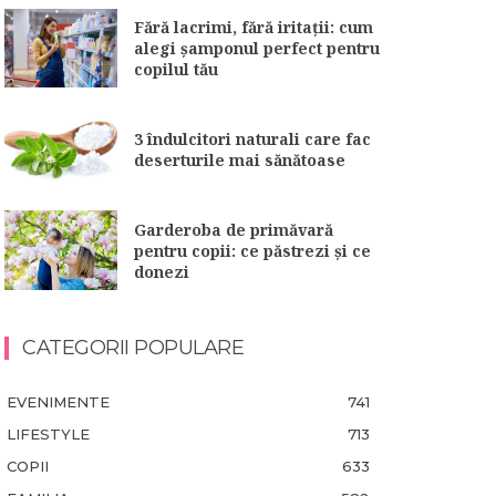
Fără lacrimi, fără iritații: cum
alegi șamponul perfect pentru
copilul tău
3 îndulcitori naturali care fac
deserturile mai sănătoase
Garderoba de primăvară
pentru copii: ce păstrezi și ce
donezi
CATEGORII POPULARE
EVENIMENTE
741
LIFESTYLE
713
COPII
633