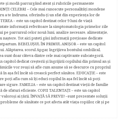
ete şi modă parcurgând atent şi rubricile permanente
ĂRINŢI CELEBRI – Cele mai cunoscute personalităţi mondene
tru a te îndruma, oferindu-ţi un sfat din experienţa lor de
EREA – este un capitol destinat celor 9 luni de viaţă
entate informaţii referitoare la simptomatologia primelor zile
lui pe parcursul celor nouă luni, analize necesare, alimentaţie,
u naştere. Tot aici puteti găsi informaţii preţioase dedicate
 postpartum. BEBELUŞUL ÎN PRIMUL ANIŞOR – este un capitol
lui. Alăptarea, scorul Apgar, îngrijirea bontului ombilical,
ea sunt doar câteva dintre cele mai captivante subcategorii.
capitol dedicat creşterii şi îngrijirii copilului din primul an şi
Mămicile vor reuşi să afle cum anume să se descurce cu propriul
că în aşa fel încât să crească perfect sănătos. EDUCAŢIE – este
re poţi afla cum să îţi educi copilul în aşa fel încât să poţi
e sigure. FAMILIA – este un capitol destinat vieţii de familie
gă de sfaturi eficiente. COPII TALENTAŢI – este un capitol
r valoroși ai țării. ÎNVAŢĂ SĂ PREVII! –sunt prezentate soluţii
robleme de sănătate ce pot afecta atât viaţa copiilor, cât şi pe