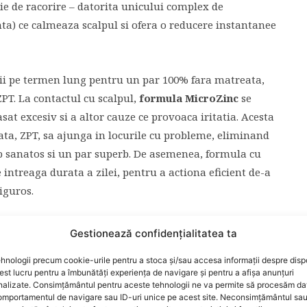
ie de racorire – datorita unicului complex de
a) ce calmeaza scalpul si ofera o reducere instantanee
cii pe termen lung pentru un par 100% fara matreata,
PT. La contactul cu scalpul,
formula MicroZinc
se
at excesiv si a altor cauze ce provoaca iritatia. Acesta
ta, ZPT, sa ajunga in locurile cu probleme, eliminand
lp sanatos si un par superb. De asemenea, formula cu
intreaga durata a zilei, pentru a actiona eficient de-a
iguros.
ad & Shoulders, explica felul in care formula Instant
Gestionează confidențialitatea ta
tant Relief contine un complex Thermo-Cooling
hnologii precum cookie-urile pentru a stoca și/sau accesa informații despre dispo
diate. Aceasta formula include si tehnologia Zinc
t lucru pentru a îmbunătăți experiența de navigare și pentru a afișa anunțuri
c, ce se activeaza la contact si elibereaza puterea
nalizate. Consimțământul pentru aceste tehnologii ne va permite să procesăm da
mportamentul de navigare sau ID-uri unice pe acest site. Neconsimțământul sa
e trei ori mai rapid decat produsele competitoare,