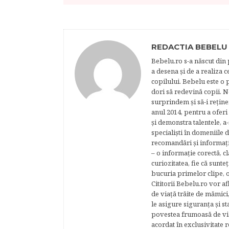
REDACTIA BEBELU
Bebelu.ro s-a născut din p
a desena şi de a realiza 
copilului. Bebelu este o 
dori să redevină copii. N
surprindem şi să-i reţine
anul 2014, pentru a oferi
şi demonstra talentele, a-
specialişti în domeniile d
recomandări şi informaţii 
– o informaţie corectă, cl
curiozitatea, fie că sunte
bucuria primelor clipe, o
Cititorii Bebelu.ro vor af
de viaţă trăite de mămici,
le asigure siguranţa şi st
povestea frumoasă de via
acordat în exclusivitate r