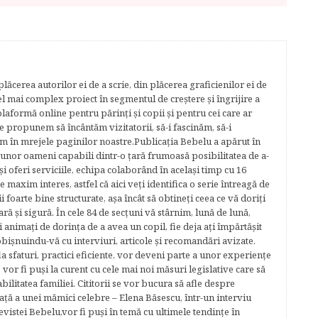
lăcerea autorilor ei de a scrie, din plăcerea graficienilor ei de
cel mai complex proiect în segmentul de creştere şi îngrijire a
plaformă online pentru părinţi şi copii şi pentru cei care ar
e propunem să încântăm vizitatorii, să-i fascinăm, să-i
m în mrejele paginilor noastre.​ Publicația Bebelu a apărut în
 unor oameni capabili dintr-o ţară frumoasă posibilitatea de a-
şi oferi serviciile, echipa colaborând în acelaşi timp cu 16
e maxim interes, astfel că aici veţi identifica o serie întreagă de
foarte bine structurate, aşa încât să obtineţi ceea ce vă doriţi
ară şi sigură. În cele 84 de secțuni vă stârnim, lună de lună,
ţi animaţi de dorinţa de a avea un copil, fie deja aţi împărtăşit
bişnuindu-vă cu interviuri, articole şi recomandări avizate.
la sfaturi, practici eficiente, vor deveni parte a unor experienţe
 vor fi puşi la curent cu cele mai noi măsuri legislative care să
abilitatea familiei. Cititorii se vor bucura să afle despre
ță a unei mămici celebre – Elena Băsescu, într-un interviu
evistei Bebelu,vor fi puşi în temă cu ultimele tendinţe în