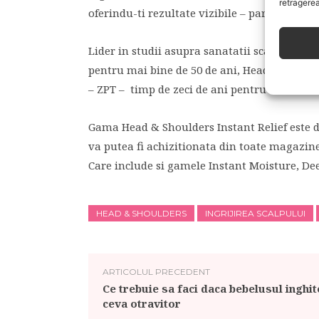
retragerea
oferindu-ti rezultate vizibile – par 100% far
Lider in studii asupra sanatatii scalpului si
pentru mai bine de 50 de ani, Head & Shoul
– ZPT – timp de zeci de ani pentru a oferi so
Gama Head & Shoulders Instant Relief este d
va putea fi achizitionata din toate magazine
Care include si gamele Instant Moisture, De
HEAD & SHOULDERS
INGRIJIREA SCALPULUI
ARTICOLUL PRECEDENT
Ce trebuie sa faci daca bebelusul inghit
ceva otravitor