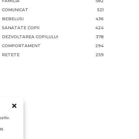
FAMILIA
582
COMUNICAT
521
BEBELUSI
436
SANATATE COPII
424
DEZVOLTAREA COPILULUI
378
COMPORTAMENT
294
RETETE
259
zitiv.
te
u