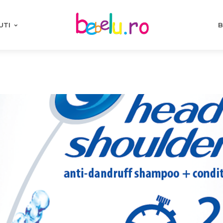
UTI
B